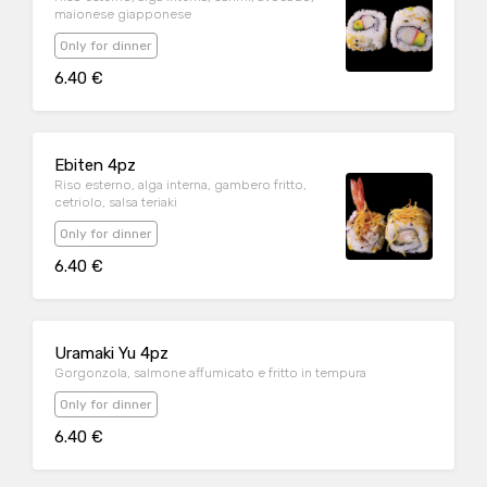
maionese giapponese
Only for dinner
6.40 €
Ebiten 4pz
Riso esterno, alga interna, gambero fritto,
cetriolo, salsa teriaki
Only for dinner
6.40 €
Uramaki Yu 4pz
Gorgonzola, salmone affumicato e fritto in tempura
Only for dinner
6.40 €