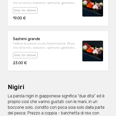
mix di tonno, branzino, salmone, gambero
crudo
Only for dinner
19.00 €
Sashimi grande
Fettine di pesce crudo freschissime: 18 pz,
mix di tonno, branzino, salmone, gambero
crudo
Only for dinner
23.00 €
Nigiri
La parola nigiri in giapponese significa “due dita” ed è
proprio così che vanno gustati: con le mani, in un
boccone solo, condito con poca soia solo dalla parte
del pesce. Prezzo a coppia - barchetta di riso con