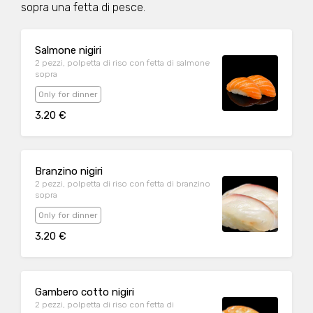
sopra una fetta di pesce.
Salmone nigiri
2 pezzi, polpetta di riso con fetta di salmone
sopra
Only for dinner
3.20 €
Branzino nigiri
2 pezzi, polpetta di riso con fetta di branzino
sopra
Only for dinner
3.20 €
Gambero cotto nigiri
2 pezzi, polpetta di riso con fetta di