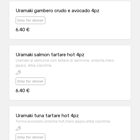
Uramaki gambero crudo e avocado 4pz
Only for dinner
6.40 €
Uramaki salmon tartare hot 4pz
Uramaki al salmone con tartare di salmone, sriracha,maio
jappo, erba cipollina
Only for dinner
6.40 €
Uramaki tuna tartare hot 4pz
Tonno,avocado,sriracha hot,maio jappo,erba cipollina
Only for dinner