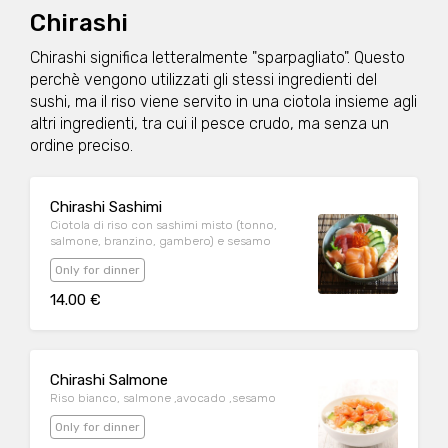
Chirashi
Chirashi significa letteralmente "sparpagliato". Questo
perchè vengono utilizzati gli stessi ingredienti del
sushi, ma il riso viene servito in una ciotola insieme agli
altri ingredienti, tra cui il pesce crudo, ma senza un
ordine preciso.
Chirashi Sashimi
Ciotola di riso con sashimi misto (tonno,
salmone, branzino, gambero) e sesamo
Only for dinner
14.00 €
Chirashi Salmone
Riso bianco, salmone ,avocado ,sesamo
Only for dinner