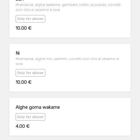
Misticanza, alghe wakame, gambero cotto, acocado, conditi
con olio al sesamo e soia
Only for dinner
10.00 €
Ni
Misticanza, alghe mix, sashimi, conditi con olio al sesamo e
soia
Only for dinner
10.00 €
Alghe goma wakame
Only for dinner
4.00 €