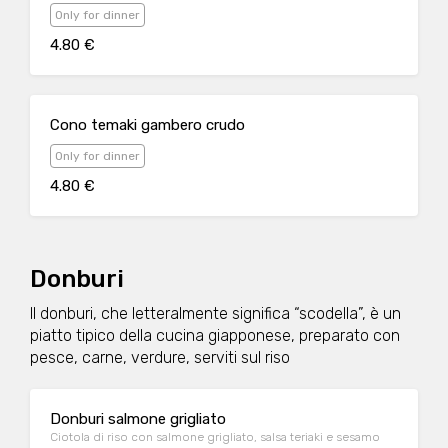
Only for dinner
4.80 €
Cono temaki gambero crudo
Only for dinner
4.80 €
Donburi
Il donburi, che letteralmente significa “scodella”, è un
piatto tipico della cucina giapponese, preparato con
pesce, carne, verdure, serviti sul riso
Donburi salmone grigliato
Ciotola di riso con salmone grigliato, salsa teriaki e sesamo