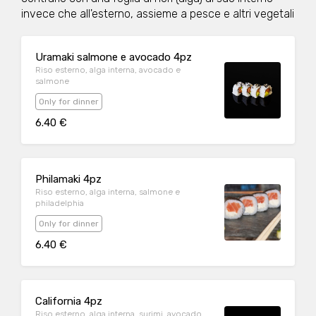
invece che all'esterno, assieme a pesce e altri vegetali
Uramaki salmone e avocado 4pz
Riso esterno, alga interna, avocado e
salmone
Only for dinner
6.40 €
Philamaki 4pz
Riso esterno, alga interna, salmone e
philadelphia
Only for dinner
6.40 €
California 4pz
Riso esterno, alga interna, surimi, avocado,