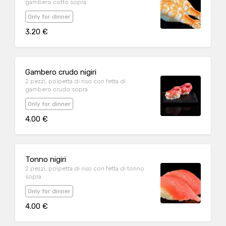
gambero cotto sopra
Only for dinner
3.20 €
Gambero crudo nigiri
2 pezzi, polpetta di riso con fetta di
gambero crudo sopra
Only for dinner
4.00 €
Tonno nigiri
2 pezzi, polpetta di riso con fetta di tonno
sopra
Only for dinner
4.00 €