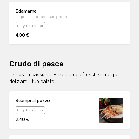
Edamame
Fagioli di soia con sale grosso
Only for dinner
4.00 €
Crudo di pesce
La nostra passione! Pesce crudo freschissimo, per
deliziare il tuo palato...
Scampi al pezzo
Only for dinner
2.40 €