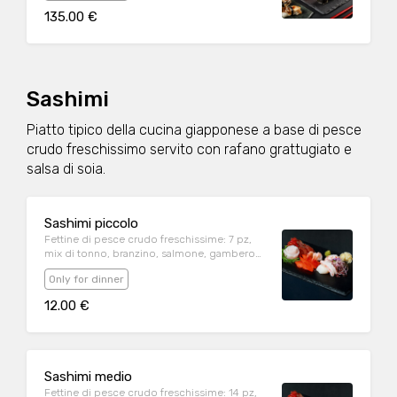
135.00 €
Sashimi
Piatto tipico della cucina giapponese a base di pesce
crudo freschissimo servito con rafano grattugiato e
salsa di soia.
Sashimi piccolo
Fettine di pesce crudo freschissime: 7 pz,
mix di tonno, branzino, salmone, gambero
crudo
Only for dinner
12.00 €
Sashimi medio
Fettine di pesce crudo freschissime: 14 pz,