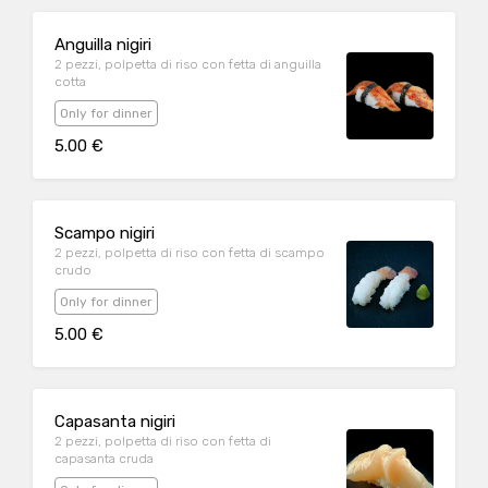
Anguilla nigiri
2 pezzi, polpetta di riso con fetta di anguilla
cotta
Only for dinner
5.00 €
Scampo nigiri
2 pezzi, polpetta di riso con fetta di scampo
crudo
Only for dinner
5.00 €
Capasanta nigiri
2 pezzi, polpetta di riso con fetta di
capasanta cruda