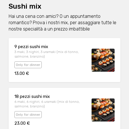
Sushi mix
Hai una cena con amici? O un appuntamento
romantico? Prova i nostri mix, per assaggiare tutte le
nostre specialità a un prezzo imbattibile
9 pezzi sushi mix
3 maki, 3 nighiri, 3 uramaki (mix di tonno,
salmone, branzino)
Only for dinner
13.00 €
18 pezzi sushi mix
6 maki, 6 nighiri, 6 uramaki (mix di tonno,
salmone, branzino)
Only for dinner
23.00 €