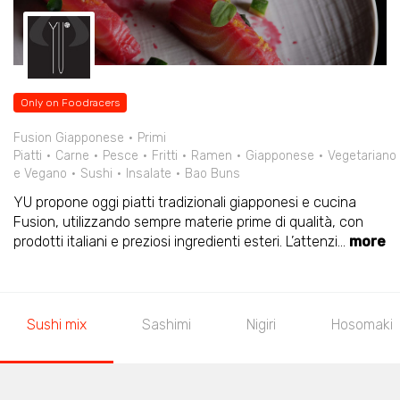
Only on Foodracers
Fusion Giapponese
Primi
Piatti
Carne
Pesce
Fritti
Ramen
Giapponese
Vegetariano
e Vegano
Sushi
Insalate
Bao Buns
YU propone oggi piatti tradizionali giapponesi e cucina
Fusion, utilizzando sempre materie prime di qualità, con
prodotti italiani e preziosi ingredienti esteri. L’attenzi
...
more
Sushi mix
Sashimi
Nigiri
Hosomaki