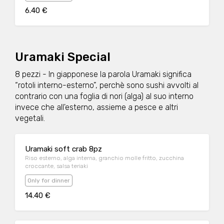
6.40 €
Uramaki Special
8 pezzi - In giapponese la parola Uramaki significa
“rotoli interno-esterno”, perchè sono sushi avvolti al
contrario con una foglia di nori (alga) al suo interno
invece che all'esterno, assieme a pesce e altri
vegetali.
Uramaki soft crab 8pz
Riso esterno, alga interna, granchio molle fritto, zucchina
croccante, salsa teriaki
Only for dinner
14.40 €