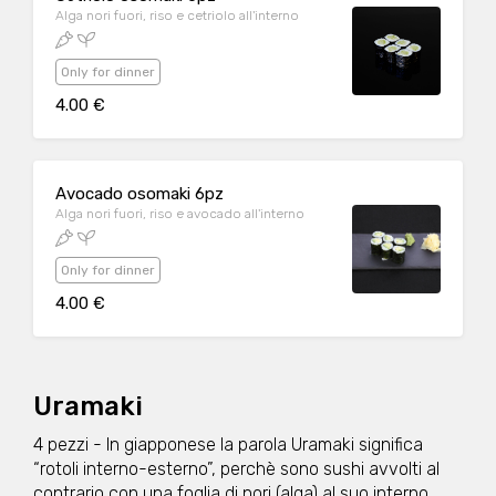
Alga nori fuori, riso e cetriolo all'interno
Only for dinner
4.00 €
Avocado osomaki 6pz
Alga nori fuori, riso e avocado all'interno
Only for dinner
4.00 €
Uramaki
4 pezzi - In giapponese la parola Uramaki significa
“rotoli interno-esterno”, perchè sono sushi avvolti al
contrario con una foglia di nori (alga) al suo interno