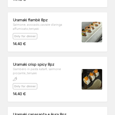
Uramaki flambè 8pz
Salmone, avocado,caviale d'aringa
affumicato,teriyaki
Only for dinner
14.40 €
Uramaki crisp spicy 8pz
Gambero in pasta kataifi, salmone
piccante,,teriyaki
Only for dinner
14.40 €
Uramaki capasanta e ikura 8pz