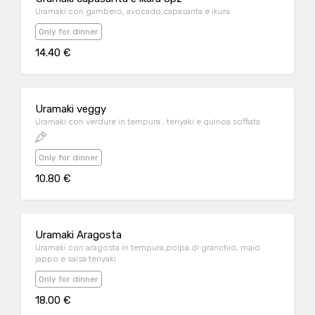
Uramaki con gambero, avocado,capasanta e ikura
Only for dinner
14.40 €
Uramaki veggy
Uramaki con verdure in tempura , teriyaki e quinoa soffiata
Only for dinner
10.80 €
Uramaki Aragosta
Uramaki con aragosta in tempura,polpa di granchio, maio
jappo e salsa teriyaki
Only for dinner
18.00 €