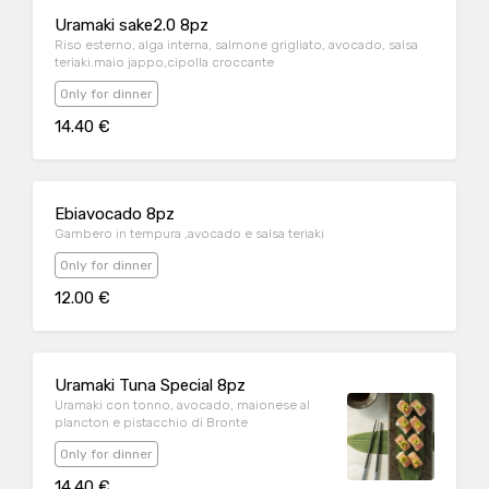
Uramaki sake2.0 8pz
Riso esterno, alga interna, salmone grigliato, avocado, salsa
teriaki.maio jappo,cipolla croccante
Only for dinner
14.40 €
Ebiavocado 8pz
Gambero in tempura ,avocado e salsa teriaki
Only for dinner
12.00 €
Uramaki Tuna Special 8pz
Uramaki con tonno, avocado, maionese al
plancton e pistacchio di Bronte
Only for dinner
14.40 €