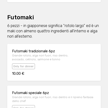
Futomaki
6 pezzi - in giapponese significa “rotolo largo” ed è un
maki con almeno quattro ingredienti all'interno e alga
nori all'esterno.
Futomaki tradizionale 6pz
Grande rotolo, alga nori fuori, riso dentro,
avocado, cetriolo, salmone e tonno
Only for dinner
10.00 €
Futomaki speciale 6pz
Grande rotolo, alga nori fuori, riso dentro e il ripieno fantasia
dello chef