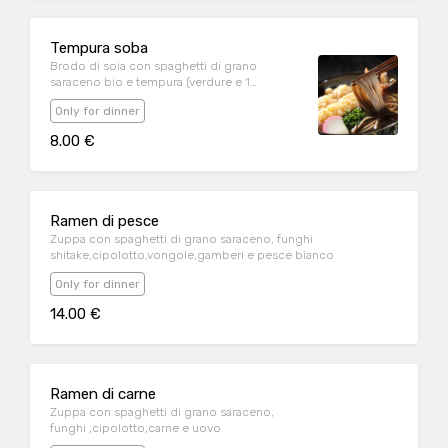
Tempura soba
Brodo di soia con spaghetti di grano
saraceno bio e tempura (verdure e 1
gambero)
Only for dinner
8.00 €
Ramen di pesce
Zuppa con spaghetti di grano saraceno, funghi
shitake,cipolotto,vongole,gamberi e pesce bianco
Only for dinner
14.00 €
Ramen di carne
Zuppa con spaghetti di grano saraceno,
funghi ,cipolotto,carne e uovo