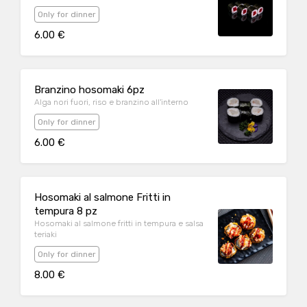
Only for dinner
6.00 €
Branzino hosomaki 6pz
Alga nori fuori, riso e branzino all'interno
Only for dinner
6.00 €
Hosomaki al salmone Fritti in
tempura 8 pz
Hosomaki al salmone fritti in tempura e salsa
teriaki
Only for dinner
8.00 €