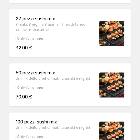
27 pezzi sushi mix
9 maki, 9 nighiri, 9 uramaki (mix di tonno,
salmone, branzino)
Only for dinner
32.00 €
50 pezzi sushi mix
Un mix dello chef di maki, uramaki e nighiri
Only for dinner
70.00 €
100 pezzi sushi mix
Un mix dello chef di maki, uramaki e nighiri
Only for dinner