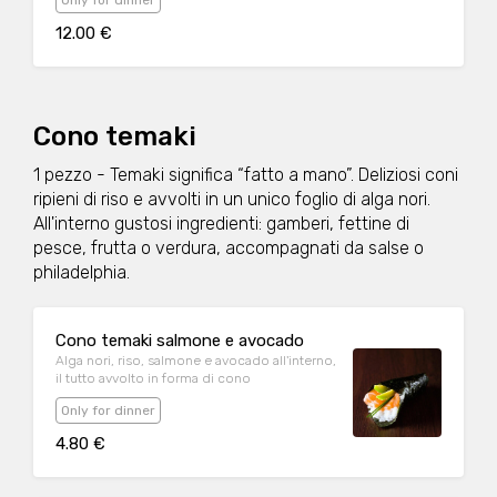
Only for dinner
12.00 €
Cono temaki
1 pezzo - Temaki significa “fatto a mano”. Deliziosi coni
ripieni di riso e avvolti in un unico foglio di alga nori.
All'interno gustosi ingredienti: gamberi, fettine di
pesce, frutta o verdura, accompagnati da salse o
philadelphia.
Cono temaki salmone e avocado
Alga nori, riso, salmone e avocado all'interno,
il tutto avvolto in forma di cono
Only for dinner
4.80 €