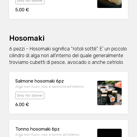
Only for dinner
5.00 €
Hosomaki
6 pezzi - Hosomaki significa “rotoli sottili”. E' un piccolo
cilindro di alga nori all’interno del quale generalmente
troviamo cubetti di pesce, avocado o anche cetriolo.
Salmone hosomaki 6pz
Alga nori fuori, riso e salmone all'interno
Only for dinner
6.00 €
Tonno hosomaki 6pz
Alga nori fuori, riso e tonno all'interno