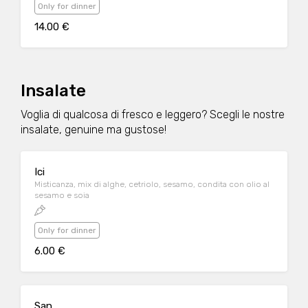
Only for dinner
14.00 €
Insalate
Voglia di qualcosa di fresco e leggero? Scegli le nostre
insalate, genuine ma gustose!
Ici
Misticanza, mix di alghe, cetriolo, sesamo, condita con olio al
sesamo e soia
Only for dinner
6.00 €
San