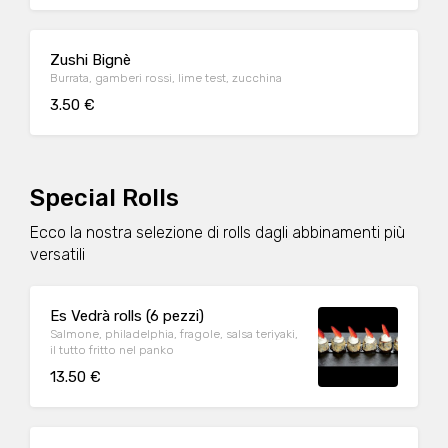
Zushi Bignè
Burrata, gamberi rossi, lime test, zucchina
3.50 €
Special Rolls
Ecco la nostra selezione di rolls dagli abbinamenti più
versatili
Es Vedrà rolls (6 pezzi)
Salmone, philadelphia, fragole, salsa teriyaki,
il tutto fritto nel panko
13.50 €