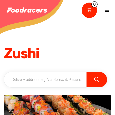
0
Zushi