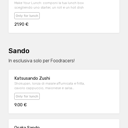
Make Your Lunch: componi la tua lunch box
scegliendo uno starter, un roll e un hot dish
Only for lunch
21.90 €
Sando
In esclusiva solo per Foodracers!
Katsusando Zushi
Shokupan, lonza di maiale affumicata e fritta,
cavolo cappuccio, maionese e salsa
tonkatsu
Only for lunch
9.00 €
Osaka Sando