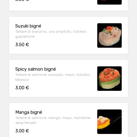
Suzuki bigné
Tartare di branzino, olio al tartufo, tobikko,
guacamole
3.50 €
Spicy salmon bigné
Tartare di salmone, avocado, mayo, tobikko,
tabasco
3.00 €
Manga bigné
Tartare di salmone, mango, mayo, mandorle,
salsa teriyaki
3.00 €