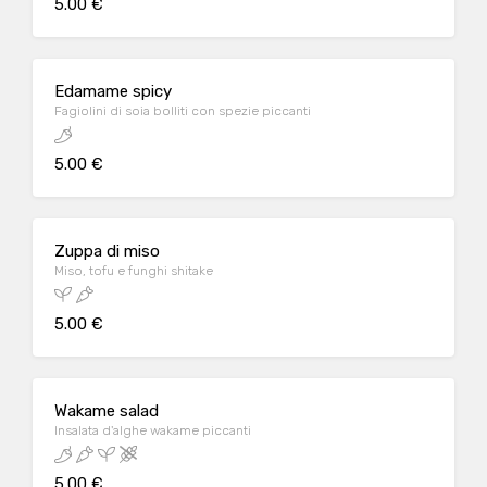
5.00 €
Edamame spicy
Fagiolini di soia bolliti con spezie piccanti
5.00 €
Zuppa di miso
Miso, tofu e funghi shitake
5.00 €
Wakame salad
Insalata d'alghe wakame piccanti
5.00 €