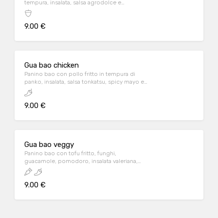
tempura, insalata, salsa agrodolce e
mandorle
9.00 €
Gua bao chicken
Panino bao con pollo fritto in tempura di
panko, insalata, salsa tonkatsu, spicy mayo e
sesamo bianco
9.00 €
Gua bao veggy
Panino bao con tofu fritto, funghi,
guacamole, pomodoro, insalata valeriana,
salsa teriyaki
9.00 €