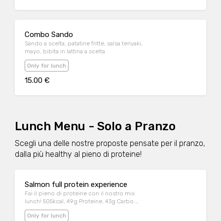
Combo Sando
Sando a scelta, patatine fritte, salsa teriyaki,
mayo, bibita in lattina a scelta
Only for lunch
15.00 €
Lunch Menu - Solo a Pranzo
Scegli una delle nostre proposte pensate per il pranzo,
dalla più healthy al pieno di proteine!
Salmon full protein experience
Fai il pieno di proteine con il nostro mix
lunch! 505kcal, 49g Proteine, 43g Carbo.
Mezza porzione di riso al naturale, 4 nigiri
Only for lunch
sake, mini tartare al salmone, avocado e