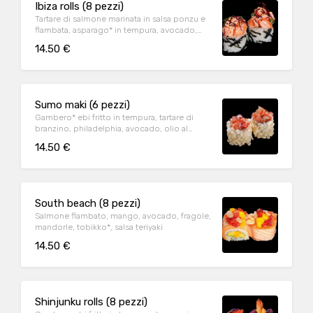
Ibiza rolls (8 pezzi)
Tartare di salmone marinata in salsa ponzu e
flambata, asparago* in tempura, avocado,
sesamo, guacamole, ito togarashi
14.50 €
Sumo maki (6 pezzi)
Gambero* ebi fritto in tempura, tartare di
branzino, philadelphia, avocado, olio al
tartufo, il tutto avvolto in riso soffiato
14.50 €
South beach (8 pezzi)
Salmone flambato, mango, avocado, fragole,
mandorle, tobikko*, salsa teriyaki
14.50 €
Shinjunku rolls (8 pezzi)