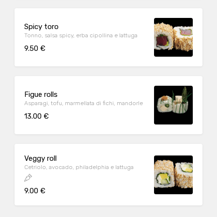
Spicy toro
Tonno, salsa spicy, erba cipollina e lattuga
9.50 €
Figue rolls
Asparagi, tofu, marmellata di fichi, mandorle
13.00 €
Veggy roll
Cetriolo, avocado, philadelphia e lattuga
9.00 €