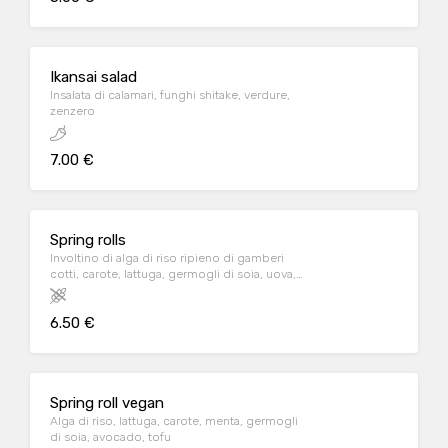
Ikansai salad
Insalata di calamari, funghi shitake, verdure,
zenzero
7.00 €
Spring rolls
Involtino di alga di riso ripieno di gamberi
cotti, carote, lattuga, germogli di soia, uova,
mayo, salsa agrodolce, menta
6.50 €
Spring roll vegan
Alga di riso, lattuga, carote, menta, germogli
di soia, avocado, tofu