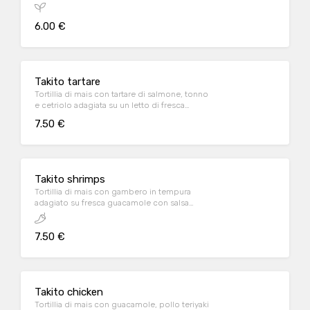
6.00 €
Takito tartare
Tortillia di mais con tartare di salmone, tonno
e cetriolo adagiata su un letto di fresca
guacamole e salsa spicy mayo
7.50 €
Takito shrimps
Tortillia di mais con gambero in tempura
adagiato su fresca guacamole con salsa
teriyaki e spicy mayo
7.50 €
Takito chicken
Tortillia di mais con guacamole, pollo teriyaki