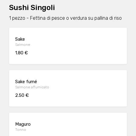
Sushi Singoli
1 pezzo - Fettina di pesce o verdura su pallina di riso
Sake
Salmone
1.80 €
Sake fumé
Salmone affumicato
2.50 €
Maguro
Tonno