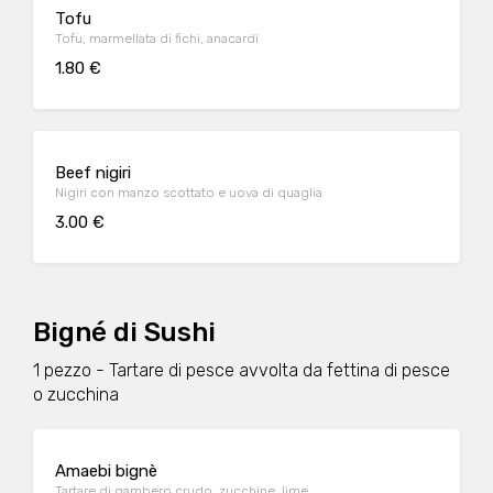
Tofu
Tofu, marmellata di fichi, anacardi
1.80 €
Beef nigiri
Nigiri con manzo scottato e uova di quaglia
3.00 €
Bigné di Sushi
1 pezzo - Tartare di pesce avvolta da fettina di pesce
o zucchina
Amaebi bignè
Tartare di gambero crudo, zucchine, lime