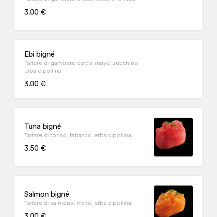
3.00 €
Ebi bigné
Tartare di gambero cotto, mayo, zucchine,
erba cipollina
3.00 €
Tuna bigné
Tartare di tonno, tabasco, erba cipollina
3.50 €
Salmon bigné
Tartare di salmone, mayo, erba cipollina
3.00 €