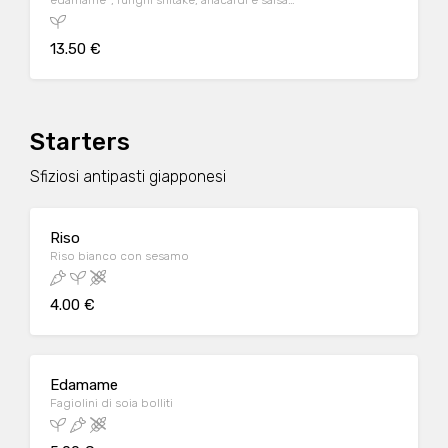
edamame*, funghi shitake, anacardi e salsa
teriyaki su un letto di riso bianco
13.50 €
Starters
Sfiziosi antipasti giapponesi
Riso
Riso bianco con sesamo
4.00 €
Edamame
Fagiolini di soia bolliti