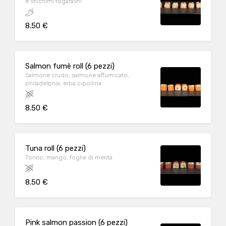
e shichimi tōgarashi
8.50 €
Salmon fumè roll (6 pezzi)
Salmone crudo, salmone affumicato,
philadelphia, erba cipollina
8.50 €
Tuna roll (6 pezzi)
Tonno, mango, foglie di menta
8.50 €
Pink salmon passion (6 pezzi)