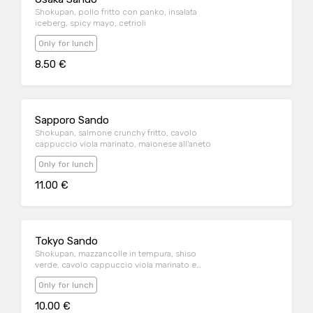
Shokupan, pollo fritto con panko, insalata
iceberg, spicy mayo, cetrioli
Only for lunch
8.50 €
Sapporo Sando
Shokupan, salmone crunchy fritto, cavolo
cappuccio viola marinato, maionese all’aneto
Only for lunch
11.00 €
Tokyo Sando
Shokupan, mazzancolle in tempura, shiso
verde, cavolo cappuccio viola marinato e
mayo all’aneto
Only for lunch
10.00 €