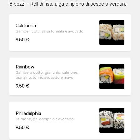
8 pezzi - Roll di riso, alga e ripieno di pesce o verdura
California
Gamberi cotti, salsa tonnata e avocado
9.50 €
Rainbow
Gambero cotto, granchio, salmone,
branzino, tonno,avocado e mayo
9.50 €
Philadelphia
Salmone, philadelphia e avocado
9.50 €