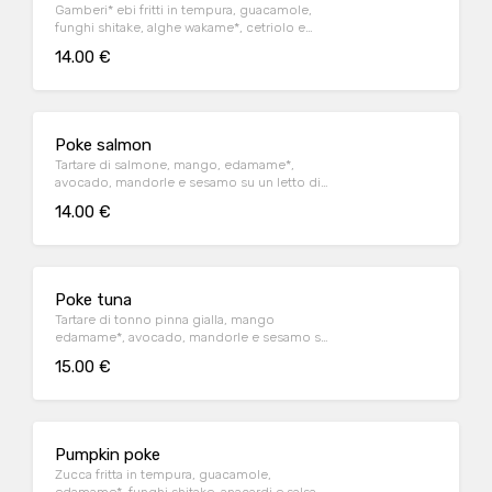
Gamberi* ebi fritti in tempura, guacamole,
funghi shitake, alghe wakame*, cetriolo e
sesamo su un letto di riso bianco
14.00 €
Poke salmon
Tartare di salmone, mango, edamame*,
avocado, mandorle e sesamo su un letto di
riso bianco
14.00 €
Poke tuna
Tartare di tonno pinna gialla, mango
edamame*, avocado, mandorle e sesamo su
un letto di riso bianco
15.00 €
Pumpkin poke
Zucca fritta in tempura, guacamole,