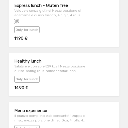
Express lunch - Gluten free
Veloce e senza glutine! Mezza porzione di
edamame e di riso bianco, 4 nigiri, 4 rolls
Only for lunch
11.90 €
Healthy lunch
Salutare e con sole 529 kcal! Mezza porzione
di riso, spring rolls, salmone tataki con
avocado e sesamo
Only for lunch
14.90 €
Menu experience
Il pranzo completo e abbondante! 1 zuppa di
miso, mezza porzione di riso Goa, 4 rolls, 4
nigiri, gelato al the verde