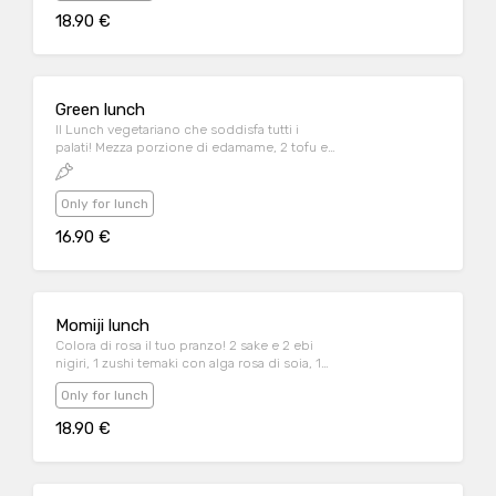
sesamo, 1 roll Salmon Roll (6 pezzi)
18.90 €
Green lunch
Il Lunch vegetariano che soddisfa tutti i
palati! Mezza porzione di edamame, 2 tofu e
2 avocado nigiri, 1 roll shibuya veggie con
zucca fritta
Only for lunch
16.90 €
Momiji lunch
Colora di rosa il tuo pranzo! 2 sake e 2 ebi
nigiri, 1 zushi temaki con alga rosa di soia, 1
pink salmon passion (6 pezzi)
Only for lunch
18.90 €