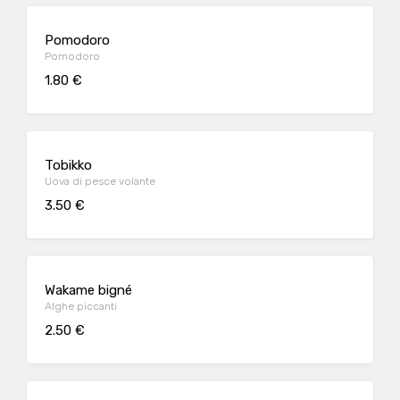
Pomodoro
Pomodoro
1.80 €
Tobikko
Uova di pesce volante
3.50 €
Wakame bigné
Alghe piccanti
2.50 €