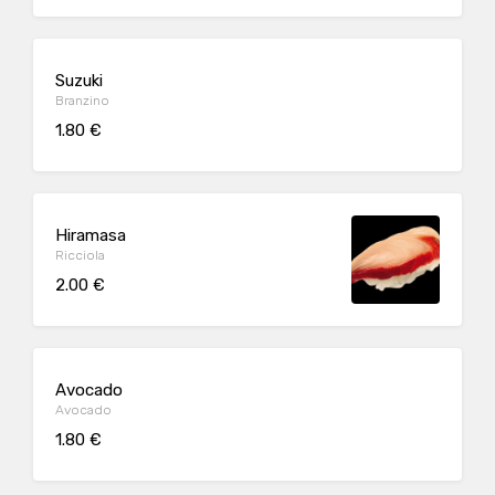
Suzuki
Branzino
1.80 €
Hiramasa
Ricciola
2.00 €
Avocado
Avocado
1.80 €