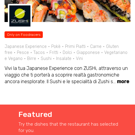
Only on Foodracers
Japanese Experience
Pokè
Primi Piatti
Carne
Gluten
free
Pesce
Tacos
Fritti
Dolci
Giapponese
Vegetariano
e Vegano
Birre
Sushi
Insalate
Vini
Vivi la tua Japanese Experience con ZUSHi, attraverso un
viaggio che ti porterà a scoprire realtà gastronomiche
ancora inesplorate. Il Sushi e le specialità di Zushi s
...
more
Featured
Try the dishes that the restaurant has selected
for you.