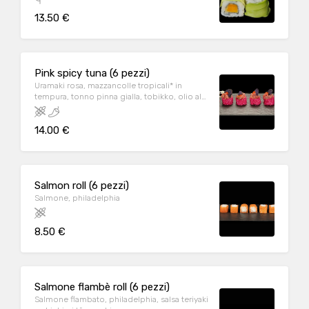
13.50 €
Pink spicy tuna (6 pezzi)
Uramaki rosa, mazzancolle tropicali* in
tempura, tonno pinna gialla, tobikko, olio al
tartufo, erba cipollina, tabasco, patata viola e
salsa piccante
14.00 €
Salmon roll (6 pezzi)
Salmone, philadelphia
8.50 €
Salmone flambè roll (6 pezzi)
Salmone flambato, philadelphia, salsa teriyaki