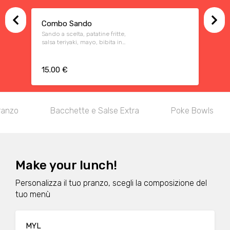
Combo Sando
Sando a scelta, patatine fritte,
salsa teriyaki, mayo, bibita in
lattina a scelta
15.00 €
ranzo
Bacchette e Salse Extra
Poke Bowls
Make your lunch!
Personalizza il tuo pranzo, scegli la composizione del
tuo menù
MYL