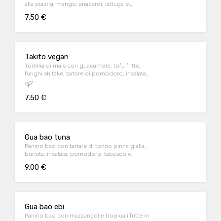
alla piastra, mango, anacardi, lattuga e
sesamo
7.50 €
Takito vegan
Tortillia di mais con guacamole, tofu fritto,
funghi shitake, tartare di pomodoro, insalata
valeriana, salsa teriyaki
7.50 €
Gua bao tuna
Panino bao con tartare di tonno pinna gialla,
burrata, insalata, pomodoro, tabasco e
cipolla fritta
9.00 €
Gua bao ebi
Panino bao con mazzancolle tropicali fritte in