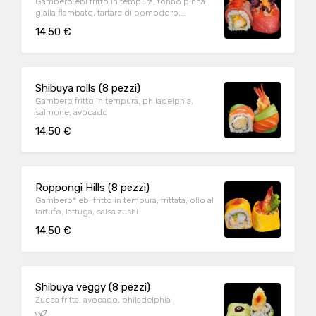
Gambero ebi fritto in tempura, tonno pinna
gialla flambato, tartare di pomodoro,
avocado, patate viola, spicy mayo
14.50 €
Shibuya rolls (8 pezzi)
Gambero fritto in tempura, philadelphia,
salmone, avocado
14.50 €
Roppongi Hills (8 pezzi)
Gambero* ebi fritto in tempura, frittata, olio al
tartufo, lattuga, salsa zushi
14.50 €
Shibuya veggy (8 pezzi)
Zucca fritta, avocado, philadelphia