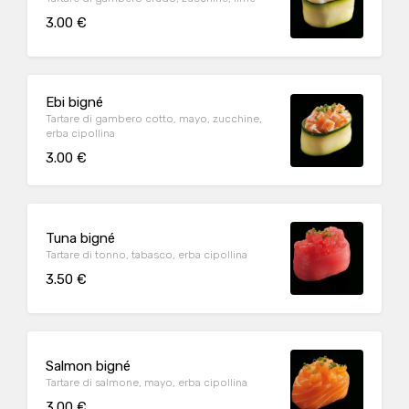
3.00 €
Ebi bigné
Tartare di gambero cotto, mayo, zucchine,
erba cipollina
3.00 €
Tuna bigné
Tartare di tonno, tabasco, erba cipollina
3.50 €
Salmon bigné
Tartare di salmone, mayo, erba cipollina
3.00 €