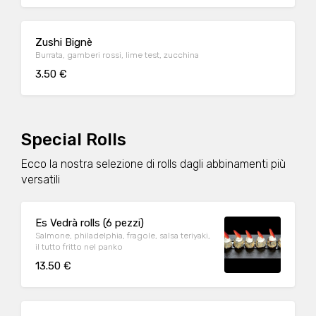
Zushi Bignè
Burrata, gamberi rossi, lime test, zucchina
3.50 €
Special Rolls
Ecco la nostra selezione di rolls dagli abbinamenti più
versatili
Es Vedrà rolls (6 pezzi)
Salmone, philadelphia, fragole, salsa teriyaki,
il tutto fritto nel panko
13.50 €