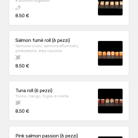
e shichimi tōgarashi
8.50 €
Salmon fumè roll (6 pezzi)
Salmone crudo, salmone affumicato,
philadelphia, erba cipollina
8.50 €
Tuna roll (6 pezzi)
Tonno, mango, foglie di menta
8.50 €
Pink salmon passion (6 pezzi)