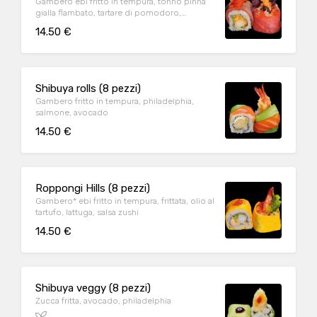
Gambero ebi fritto in tempura, tonno pinna
gialla flambato, tartare di pomodoro,
avocado, patate viola, spicy mayo
14.50 €
Shibuya rolls (8 pezzi)
Gambero fritto in tempura, philadelphia,
salmone, avocado
14.50 €
Roppongi Hills (8 pezzi)
Gambero* ebi fritto in tempura, frittata, olio al
tartufo, lattuga, salsa zushi
14.50 €
Shibuya veggy (8 pezzi)
Zucca fritta, avocado, philadelphia