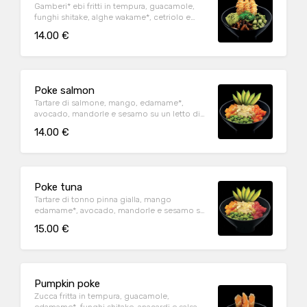
Gamberi* ebi fritti in tempura, guacamole,
funghi shitake, alghe wakame*, cetriolo e
sesamo su un letto di riso bianco
14.00 €
Poke salmon
Tartare di salmone, mango, edamame*,
avocado, mandorle e sesamo su un letto di
riso bianco
14.00 €
Poke tuna
Tartare di tonno pinna gialla, mango
edamame*, avocado, mandorle e sesamo su
un letto di riso bianco
15.00 €
Pumpkin poke
Zucca fritta in tempura, guacamole,