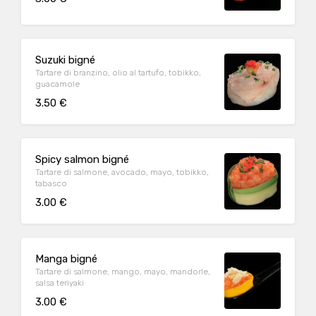
Suzuki bigné
Tartare di branzino, olio al tartufo, tobikko,
guacamole
3.50 €
Spicy salmon bigné
Tartare di salmone, avocado, mayo, tobikko,
tabasco
3.00 €
Manga bigné
Tartare di salmone, mango, mayo, mandorle,
salsa teriyaki
3.00 €