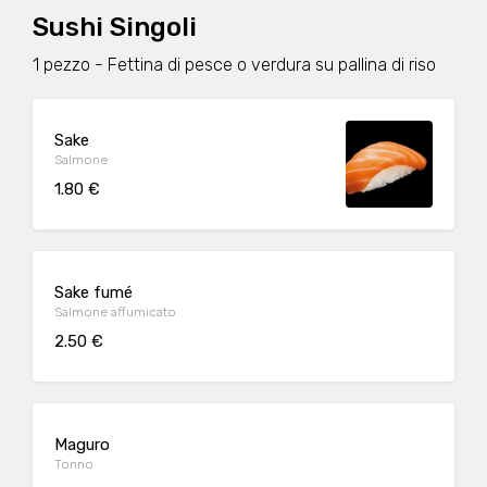
Sushi Singoli
1 pezzo - Fettina di pesce o verdura su pallina di riso
Sake
Salmone
1.80 €
Sake fumé
Salmone affumicato
2.50 €
Maguro
Tonno