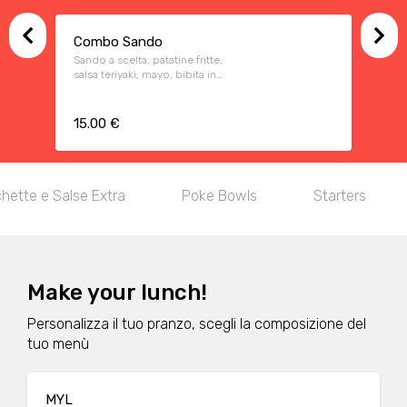
Combo Sando
Sando a scelta, patatine fritte,
salsa teriyaki, mayo, bibita in
lattina a scelta
15.00 €
hette e Salse Extra
Poke Bowls
Starters
Make your lunch!
Personalizza il tuo pranzo, scegli la composizione del
tuo menù
MYL