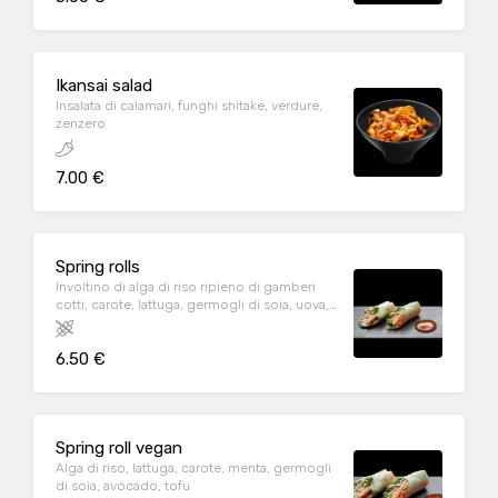
Ikansai salad
Insalata di calamari, funghi shitake, verdure,
zenzero
7.00 €
Spring rolls
Involtino di alga di riso ripieno di gamberi
cotti, carote, lattuga, germogli di soia, uova,
mayo, salsa agrodolce, menta
6.50 €
Spring roll vegan
Alga di riso, lattuga, carote, menta, germogli
di soia, avocado, tofu