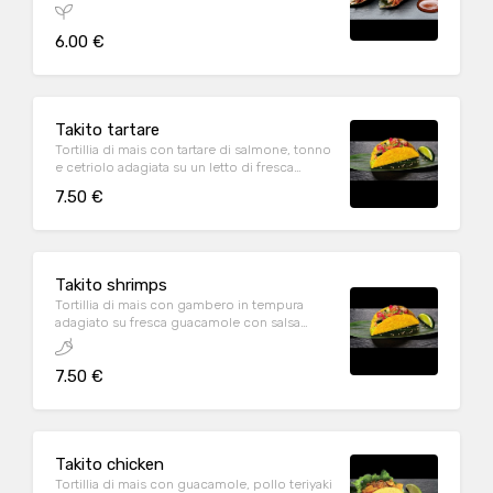
6.00 €
Takito tartare
Tortillia di mais con tartare di salmone, tonno
e cetriolo adagiata su un letto di fresca
guacamole e salsa spicy mayo
7.50 €
Takito shrimps
Tortillia di mais con gambero in tempura
adagiato su fresca guacamole con salsa
teriyaki e spicy mayo
7.50 €
Takito chicken
Tortillia di mais con guacamole, pollo teriyaki