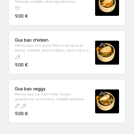
tempura, insalata, salsa agrodolce e
mandorle
9.00 €
Gua bao chicken
Panino bao con pollo fritto in tempura di
panko, insalata, salsa tonkatsu, spicy mayo e
sesamo bianco
9.00 €
Gua bao veggy
Panino bao con tofu fritto, funghi,
guacamole, pomodoro, insalata valeriana,
salsa teriyaki
9.00 €