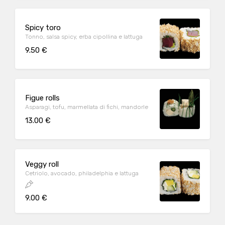
Spicy toro
Tonno, salsa spicy, erba cipollina e lattuga
9.50 €
Figue rolls
Asparagi, tofu, marmellata di fichi, mandorle
13.00 €
Veggy roll
Cetriolo, avocado, philadelphia e lattuga
9.00 €