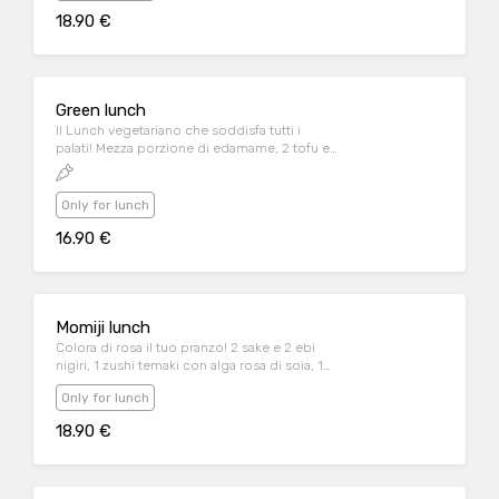
sesamo, 1 roll Salmon Roll (6 pezzi)
18.90 €
Green lunch
Il Lunch vegetariano che soddisfa tutti i
palati! Mezza porzione di edamame, 2 tofu e
2 avocado nigiri, 1 roll shibuya veggie con
zucca fritta
Only for lunch
16.90 €
Momiji lunch
Colora di rosa il tuo pranzo! 2 sake e 2 ebi
nigiri, 1 zushi temaki con alga rosa di soia, 1
pink salmon passion (6 pezzi)
Only for lunch
18.90 €