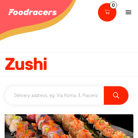
0
Zushi