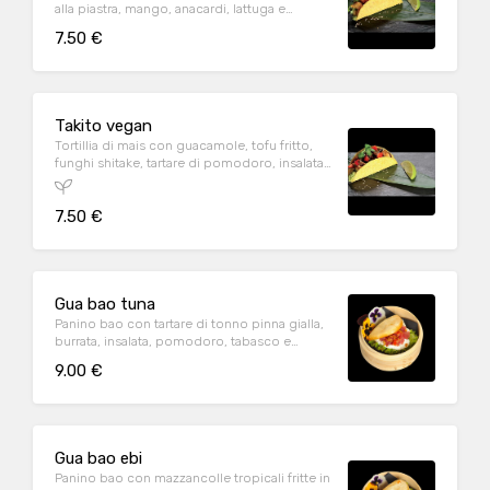
alla piastra, mango, anacardi, lattuga e
sesamo
7.50 €
Takito vegan
Tortillia di mais con guacamole, tofu fritto,
funghi shitake, tartare di pomodoro, insalata
valeriana, salsa teriyaki
7.50 €
Gua bao tuna
Panino bao con tartare di tonno pinna gialla,
burrata, insalata, pomodoro, tabasco e
cipolla fritta
9.00 €
Gua bao ebi
Panino bao con mazzancolle tropicali fritte in