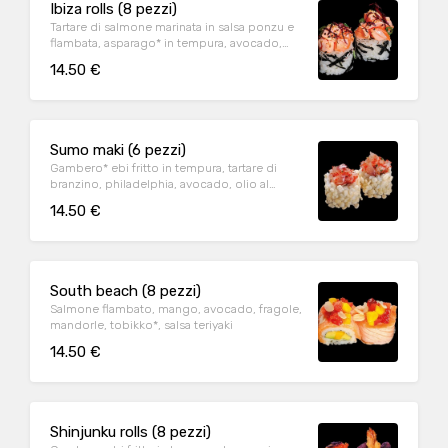
Ibiza rolls (8 pezzi)
Tartare di salmone marinata in salsa ponzu e
flambata, asparago* in tempura, avocado,
sesamo, guacamole, ito togarashi
14.50 €
Sumo maki (6 pezzi)
Gambero* ebi fritto in tempura, tartare di
branzino, philadelphia, avocado, olio al
tartufo, il tutto avvolto in riso soffiato
14.50 €
South beach (8 pezzi)
Salmone flambato, mango, avocado, fragole,
mandorle, tobikko*, salsa teriyaki
14.50 €
Shinjunku rolls (8 pezzi)