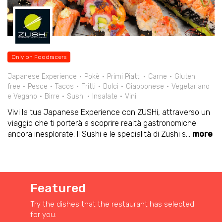
Only on Foodracers
Japanese Experience
Pokè
Primi Piatti
Carne
Gluten
free
Pesce
Tacos
Fritti
Dolci
Giapponese
Vegetariano
e Vegano
Birre
Sushi
Insalate
Vini
Vivi la tua Japanese Experience con ZUSHi, attraverso un
viaggio che ti porterà a scoprire realtà gastronomiche
ancora inesplorate. Il Sushi e le specialità di Zushi s
...
more
Featured
Try the dishes that the restaurant has selected
for you.