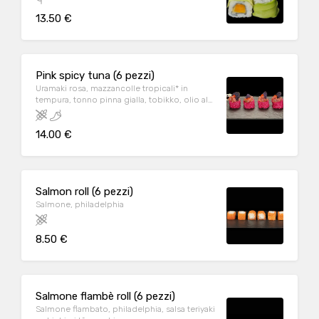
13.50 €
Pink spicy tuna (6 pezzi)
Uramaki rosa, mazzancolle tropicali* in
tempura, tonno pinna gialla, tobikko, olio al
tartufo, erba cipollina, tabasco, patata viola e
salsa piccante
14.00 €
Salmon roll (6 pezzi)
Salmone, philadelphia
8.50 €
Salmone flambè roll (6 pezzi)
Salmone flambato, philadelphia, salsa teriyaki