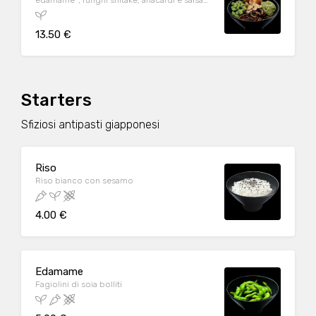
edamame*, funghi shitake, anacardi e salsa
teriyaki su un letto di riso bianco
13.50 €
Starters
Sfiziosi antipasti giapponesi
Riso
Riso bianco con sesamo
4.00 €
Edamame
Fagiolini di soia bolliti