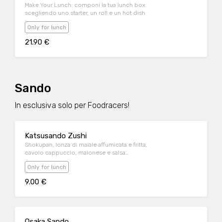
Make Your Lunch: componi la tua lunch box
scegliendo uno starter, un roll e un hot dish
Only for lunch
21.90 €
Sando
In esclusiva solo per Foodracers!
Katsusando Zushi
Shokupan, lonza di maiale affumicata e fritta,
cavolo cappuccio, maionese e salsa
tonkatsu
Only for lunch
9.00 €
Osaka Sando