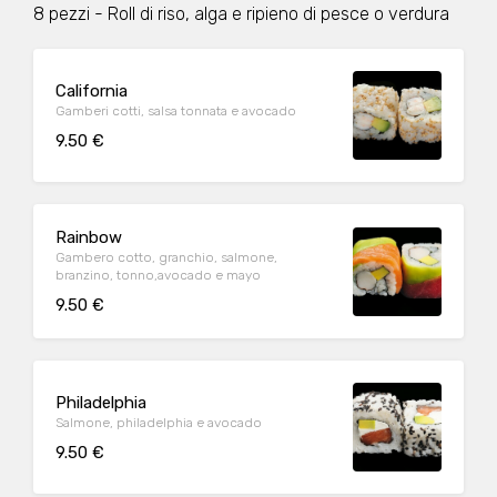
8 pezzi - Roll di riso, alga e ripieno di pesce o verdura
California
Gamberi cotti, salsa tonnata e avocado
9.50 €
Rainbow
Gambero cotto, granchio, salmone,
branzino, tonno,avocado e mayo
9.50 €
Philadelphia
Salmone, philadelphia e avocado
9.50 €