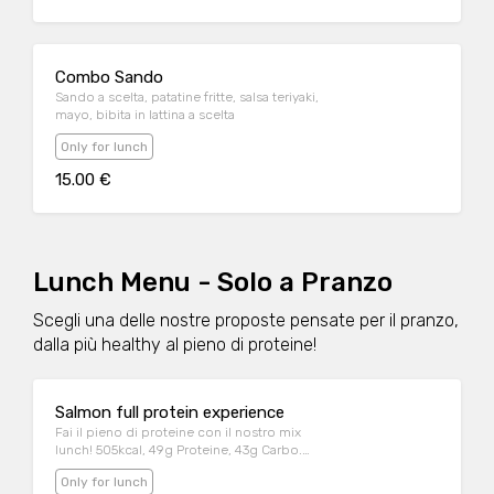
Combo Sando
Sando a scelta, patatine fritte, salsa teriyaki,
mayo, bibita in lattina a scelta
Only for lunch
15.00 €
Lunch Menu - Solo a Pranzo
Scegli una delle nostre proposte pensate per il pranzo,
dalla più healthy al pieno di proteine!
Salmon full protein experience
Fai il pieno di proteine con il nostro mix
lunch! 505kcal, 49g Proteine, 43g Carbo.
Mezza porzione di riso al naturale, 4 nigiri
Only for lunch
sake, mini tartare al salmone, avocado e