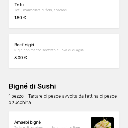
Tofu
Tofu, marmellata di fichi, anacardi
1.80 €
Beef nigiri
Nigiri con manzo scottato e uova di quaglia
3.00 €
Bigné di Sushi
1 pezzo - Tartare di pesce avvolta da fettina di pesce
o zucchina
Amaebi bignè
Tartare di gambero crudo, zucchine, lime