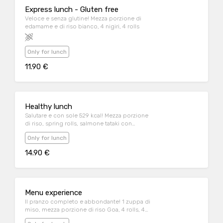
Express lunch - Gluten free
Veloce e senza glutine! Mezza porzione di
edamame e di riso bianco, 4 nigiri, 4 rolls
Only for lunch
11.90 €
Healthy lunch
Salutare e con sole 529 kcal! Mezza porzione
di riso, spring rolls, salmone tataki con
avocado e sesamo
Only for lunch
14.90 €
Menu experience
Il pranzo completo e abbondante! 1 zuppa di
miso, mezza porzione di riso Goa, 4 rolls, 4
nigiri, gelato al the verde