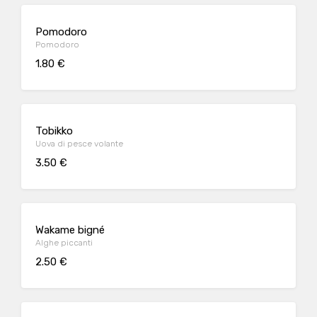
Pomodoro
Pomodoro
1.80 €
Tobikko
Uova di pesce volante
3.50 €
Wakame bigné
Alghe piccanti
2.50 €