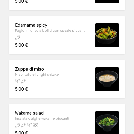
5.00 €
Edamame spicy
Fagiolini di soia bolliti con spezie piccanti
5.00 €
Zuppa di miso
Miso, tofu e funghi shitake
5.00 €
Wakame salad
Insalata d'alghe wakame piccanti
5.00 €