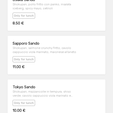
Shokupan, pollo fritto con panko, insalata
iceberg, spicy mayo, cetrioli
Only for lunch
8.50 €
Sapporo Sando
Shokupan, salmone crunchy fritto, cavolo
cappuccio viola marinato, maionese all’aneto
Only for lunch
11.00 €
Tokyo Sando
Shokupan, mazzancolle in tempura, shiso
verde, cavolo cappuccio viola marinato e
mayo all’aneto
Only for lunch
10.00 €