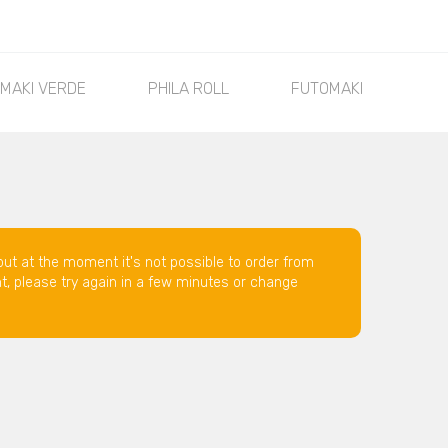
MAKI VERDE
PHILA ROLL
FUTOMAKI
SA
but at the moment it's not possible to order from
nt, please try again in a few minutes or change