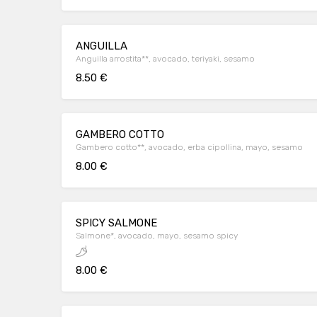
ANGUILLA
Anguilla arrostita**, avocado, teriyaki, sesamo
8.50 €
GAMBERO COTTO
Gambero cotto**, avocado, erba cipollina, mayo, sesamo
8.00 €
SPICY SALMONE
Salmone*, avocado, mayo, sesamo spicy
8.00 €