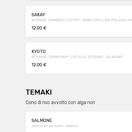
SAKAY
INTERNO: GAMBERO COTTO**, ERBA CIPOLLINA PHILADELP
12.00 €
KYOTO
INTERNO: TERMPURA**, LATTUGA. ESTERNO: SALMONE*
12.00 €
TEMAKI
Cono di riso avvolto con alga nori
SALMONE
Salmone*, avocado, sesamo