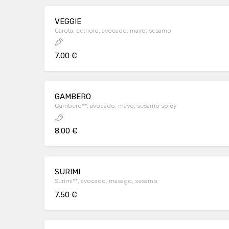
VEGGIE
Carota, cetriolo, avocado, mayo, sesamo
7.00 €
GAMBERO
Gambero**, avocado, mayo, sesamo spicy
8.00 €
SURIMI
Surimi**, avocado, masago, sesamo
7.50 €