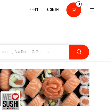
0
EN/
IT
SIGN IN