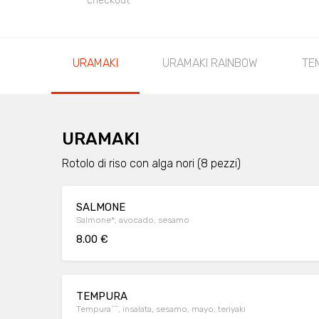
checkout
URAMAKI
URAMAKI RAINBOW
TE
URAMAKI
Rotolo di riso con alga nori (8 pezzi)
SALMONE
Salmone*, avocado, sesamo
8.00 €
TEMPURA
Tempura^^, insalata, sesamo, mayo, teriyaki