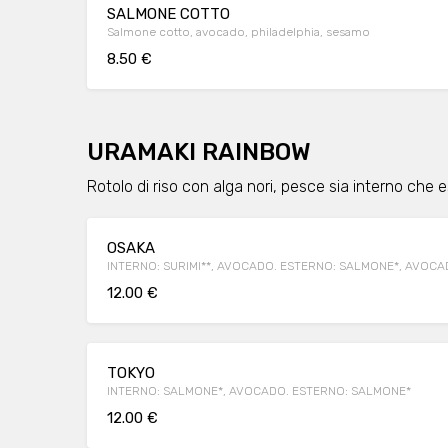
SALMONE COTTO
Salmone cotto, avocado, philadelphia, sesamo
8.50 €
URAMAKI RAINBOW
Rotolo di riso con alga nori, pesce sia interno che 
OSAKA
INTERNO: SURIMI**, AVOCADO. ESTERNO: SALMONE*, AVOC
12.00 €
TOKYO
INTERNO: SALMONE*, AVOCADO. ESTERNO: SALMONE*
12.00 €