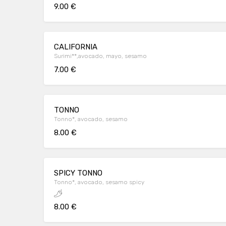
9.00 €
CALIFORNIA
Surimi**,avocado, mayo, sesamo
7.00 €
TONNO
Tonno*, avocado, sesamo
8.00 €
SPICY TONNO
Tonno*, avocado, sesamo spicy
8.00 €