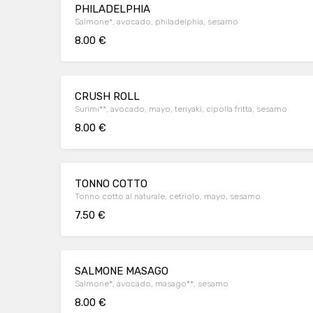
PHILADELPHIA
Salmone*, avocado, philadelphia, sesamo
8.00 €
CRUSH ROLL
Surimi**, avocado, mayo, teriyaki, cipolla fritta, sesamo
8.00 €
TONNO COTTO
Tonno cotto al naturale, cetriolo, mayo, sesamo
7.50 €
SALMONE MASAGO
Salmone*, avocado, masago**, sesamo
8.00 €