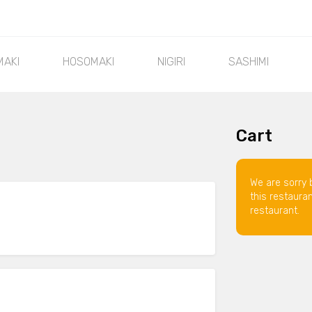
MAKI
HOSOMAKI
NIGIRI
SASHIMI
Cart
We are sorry 
this restaura
restaurant.