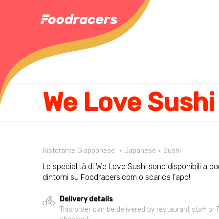
We Love Sushi
Ristorante Giapponese
Japanese
Sushi
Le specialità di We Love Sushi sono disponibili a dom
dintorni su Foodracers.com o scarica l'app!
Delivery details
This order can be delivered by restaurant staff or