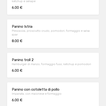
ketchup e senape
6.00 €
Panino Istria
Plescaviza, prosciutto crudo, pomodori, formaggio e salsa
ajvar
8.00 €
Panino troll 2
Hamburger di manzo, formaggio fuso, ketchup e pomodori
6.00 €
Panino con cotoletta di pollo
Impanata, con maionese e formaggio
6.00 €