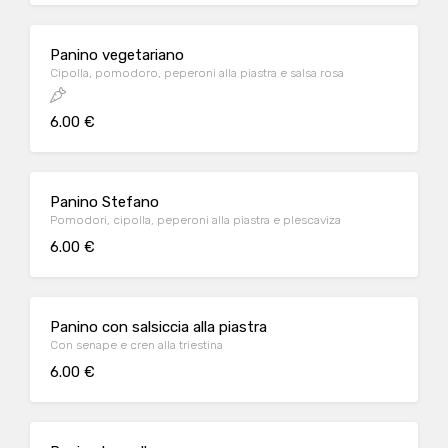
Panino vegetariano
Cipolla, pomodoro, peperoni alla piastra e salsa rosa
6.00 €
Panino Stefano
Pomodori, cipolla, peperoni alla piastra e plescaviza
6.00 €
Panino con salsiccia alla piastra
Con senape e cren alla triestina
6.00 €