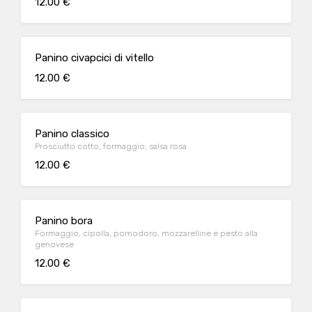
12.00 €
Panino civapcici di vitello
12.00 €
Panino classico
Prosciutto cotto, formaggio, salsa rosa
12.00 €
Panino bora
Formaggio, cipolla, pomodoro, mozzarelline e pesto alla
genovese
12.00 €