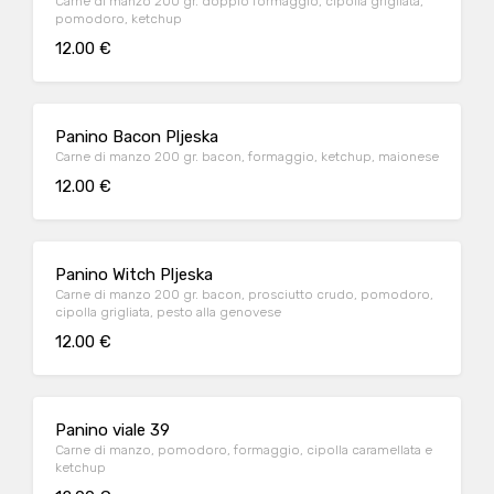
Carne di manzo 200 gr. doppio formaggio, cipolla grigliata,
pomodoro, ketchup
12.00 €
Panino Bacon Pljeska
Carne di manzo 200 gr. bacon, formaggio, ketchup, maionese
12.00 €
Panino Witch Pljeska
Carne di manzo 200 gr. bacon, prosciutto crudo, pomodoro,
cipolla grigliata, pesto alla genovese
12.00 €
Panino viale 39
Carne di manzo, pomodoro, formaggio, cipolla caramellata e
ketchup