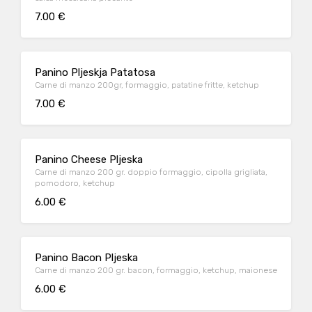
7.00 €
Panino Pljeskja Patatosa
Carne di manzo 200gr, formaggio, patatine fritte, ketchup
7.00 €
Panino Cheese Pljeska
Carne di manzo 200 gr. doppio formaggio, cipolla grigliata,
pomodoro, ketchup
6.00 €
Panino Bacon Pljeska
Carne di manzo 200 gr. bacon, formaggio, ketchup, maionese
6.00 €