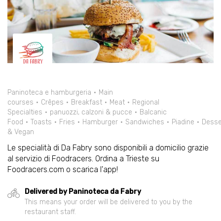
Paninoteca e hamburgeria
Main
courses
Crêpes
Breakfast
Meat
Regional
Specialties
panuozzi, calzoni & pucce
Balcanic
Food
Toasts
Fries
Hamburger
Sandwiches
Piadine
Desse
& Vegan
Le specialità di Da Fabry sono disponibili a domicilio grazie
al servizio di Foodracers. Ordina a Trieste su
Foodracers.com o scarica l'app!
Delivered by Paninoteca da Fabry
This means your order will be delivered to you by the
restaurant staff.