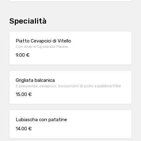
Specialità
Piatto Cevapcici di Vitello
Con Aivar e Cipolla alla Piastra
9.00 €
Grigliata balcanica
2 plescavize, cevapcici, bocconcini di pollo e patatine fritte
15.00 €
Lubiascha con patatine
14.00 €