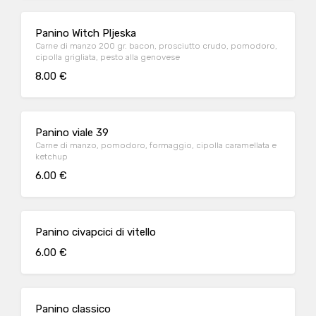
Panino Witch Pljeska
Carne di manzo 200 gr. bacon, prosciutto crudo, pomodoro,
cipolla grigliata, pesto alla genovese
8.00 €
Panino viale 39
Carne di manzo, pomodoro, formaggio, cipolla caramellata e
ketchup
6.00 €
Panino civapcici di vitello
6.00 €
Panino classico