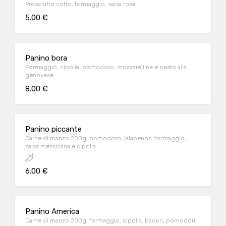
Prosciutto cotto, formaggio, salsa rosa
5.00 €
Panino bora
Formaggio, cipolla, pomodoro, mozzarelline e pesto alla
genovese
8.00 €
Panino piccante
Carne di manzo 200g, pomodoro, jalapenos, formaggio,
salsa messicana e cipolla
6.00 €
Panino America
Carne di manzo 200g, formaggio, cipolla, bacon, pomodori,