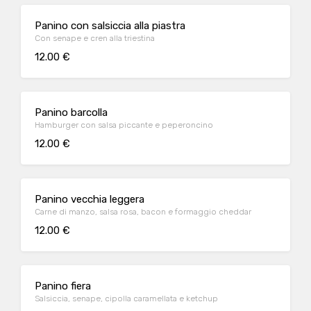
Panino con salsiccia alla piastra
Con senape e cren alla triestina
12.00 €
Panino barcolla
Hamburger con salsa piccante e peperoncino
12.00 €
Panino vecchia leggera
Carne di manzo, salsa rosa, bacon e formaggio cheddar
12.00 €
Panino fiera
Salsiccia, senape, cipolla caramellata e ketchup