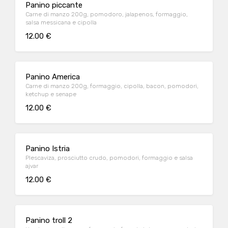
Panino piccante
Carne di manzo 200g, pomodoro, jalapenos, formaggio,
salsa messicana e cipolla
12.00 €
Panino America
Carne di manzo 200g, formaggio, cipolla, bacon, pomodori,
ketchup e senape
12.00 €
Panino Istria
Plescaviza, prosciutto crudo, pomodori, formaggio e salsa
ajvar
12.00 €
Panino troll 2