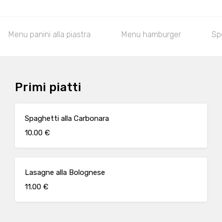
Menu panini alla piastra
Menu hamburger
Spe
Primi piatti
Spaghetti alla Carbonara
10.00 €
Lasagne alla Bolognese
11.00 €