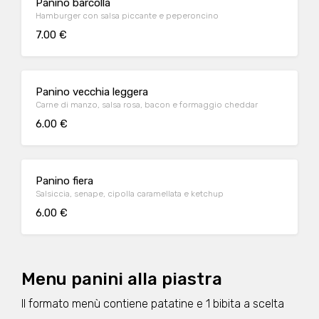
Panino barcolla
Hamburger con salsa piccante e peperoncino
7.00 €
Panino vecchia leggera
Carne di manzo, salsa rosa, bacon e formaggio cheddar
6.00 €
Panino fiera
Salsiccia, senape, cipolla caramellata e ketchup
6.00 €
Menu panini alla piastra
Il formato menù contiene patatine e 1 bibita a scelta