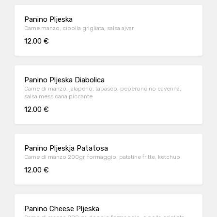
Panino Pljeska
Carne manzo, cipolla grigliata, salsa ajvar
12.00 €
Panino Pljeska Diabolica
Carne di manzo, jalapeno, tabasco, peperoncino cayenna,
salsa messicana piccante
12.00 €
Panino Pljeskja Patatosa
Carne di manzo 200gr, formaggio, patatine fritte, ketchup
12.00 €
Panino Cheese Pljeska