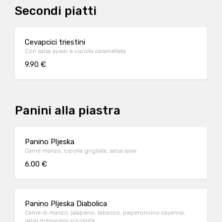
Secondi piatti
Cevapcici triestini
Con salsa aywar e cipolla caramellata
9.90 €
Panini alla piastra
Panino Pljeska
Carne manzo, cipolla grigliata, salsa ajvar
6.00 €
Panino Pljeska Diabolica
Carne di manzo, jalapeno, tabasco, peperoncino cayenna,
salsa messicana piccante