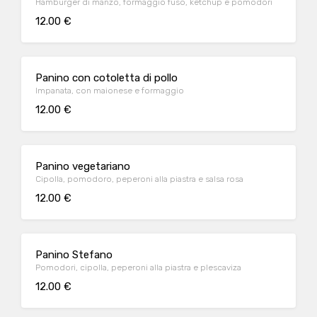
Hamburger di manzo, formaggio fuso, ketchup e pomodori
12.00 €
Panino con cotoletta di pollo
Impanata, con maionese e formaggio
12.00 €
Panino vegetariano
Cipolla, pomodoro, peperoni alla piastra e salsa rosa
12.00 €
Panino Stefano
Pomodori, cipolla, peperoni alla piastra e plescaviza
12.00 €