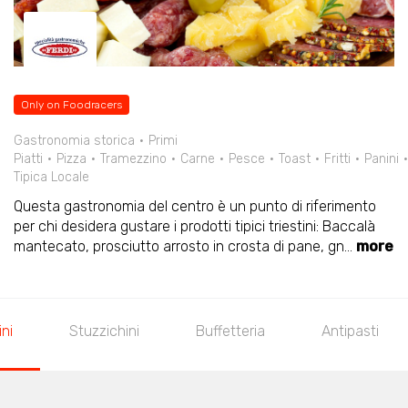
Only on Foodracers
Gastronomia storica
Primi
Piatti
Pizza
Tramezzino
Carne
Pesce
Toast
Fritti
Panini
Tipica Locale
Questa gastronomia del centro è un punto di riferimento
per chi desidera gustare i prodotti tipici triestini: Baccalà
mantecato, prosciutto arrosto in crosta di pane, gn
...
more
ni
Stuzzichini
Buffetteria
Antipasti