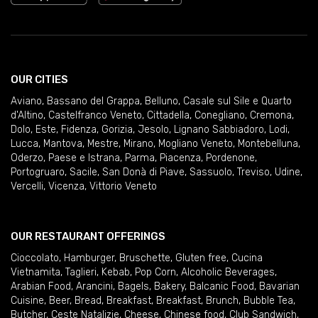
OUR CITIES
Aviano
,
Bassano del Grappa
,
Belluno
,
Casale sul Sile e Quarto
d'Altino
,
Castelfranco Veneto
,
Cittadella
,
Conegliano
,
Cremona
,
Dolo
,
Este
,
Fidenza
,
Gorizia
,
Jesolo
,
Lignano Sabbiadoro
,
Lodi
,
Lucca
,
Mantova
,
Mestre
,
Mirano
,
Mogliano Veneto
,
Montebelluna
,
Oderzo
,
Paese e Istrana
,
Parma
,
Piacenza
,
Pordenone
,
Portogruaro
,
Sacile
,
San Donà di Piave
,
Sassuolo
,
Treviso
,
Udine
,
Vercelli
,
Vicenza
,
Vittorio Veneto
OUR RESTAURANT OFFERINGS
Cioccolato
,
Hamburger
,
Bruschette
,
Gluten free
,
Cucina
Vietnamita
,
Taglieri
,
Kebab
,
Pop Corn
,
Alcoholic Beverages
,
Arabian Food
,
Arancini
,
Bagels
,
Bakery
,
Balcanic Food
,
Bavarian
Cuisine
,
Beer
,
Bread
,
Breakfast
,
Breakfast
,
Brunch
,
Bubble Tea
,
Butcher
,
Ceste Natalizie
,
Cheese
,
Chinese food
,
Club Sandwich
,