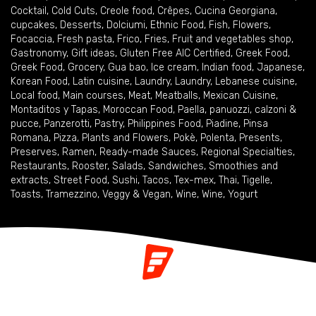
Cocktail
,
Cold Cuts
,
Creole food
,
Crêpes
,
Cucina Georgiana
,
cupcakes
,
Desserts
,
Dolciumi
,
Ethnic Food
,
Fish
,
Flowers
,
Focaccia
,
Fresh pasta
,
Frico
,
Fries
,
Fruit and vegetables shop
,
Gastronomy
,
Gift ideas
,
Gluten Free AIC Certified
,
Greek Food
,
Greek Food
,
Grocery
,
Gua bao
,
Ice cream
,
Indian food
,
Japanese
,
Korean Food
,
Latin cuisine
,
Laundry
,
Laundry
,
Lebanese cuisine
,
Local food
,
Main courses
,
Meat
,
Meatballs
,
Mexican Cuisine
,
Montaditos y Tapas
,
Moroccan Food
,
Paella
,
panuozzi, calzoni &
pucce
,
Panzerotti
,
Pastry
,
Philippines Food
,
Piadine
,
Pinsa
Romana
,
Pizza
,
Plants and Flowers
,
Pokè
,
Polenta
,
Presents
,
Preserves
,
Ramen
,
Ready-made Sauces
,
Regional Specialties
,
Restaurants
,
Rooster
,
Salads
,
Sandwiches
,
Smoothies and
extracts
,
Street Food
,
Sushi
,
Tacos
,
Tex-mex
,
Thai
,
Tigelle
,
Toasts
,
Tramezzino
,
Veggy & Vegan
,
Wine
,
Wine
,
Yogurt