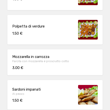
Polpetta di verdure
1.50 €
Mozzarella in carrozza
Farcita con mozzarella e prosciutto cotto
3.00 €
Sardoni impanati
Al pezzo
1.50 €