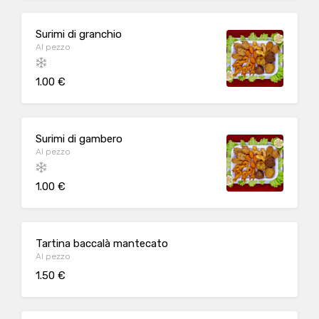
Surimi di granchio
Al pezzo
1.00 €
Surimi di gambero
Al pezzo
1.00 €
Tartina baccalà mantecato
Al pezzo
1.50 €