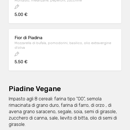
Montasio, melanzane, peperoni, zucchine
5.00 €
Fior di Piadina
Mozzarella di bufala, pomodorini, basilico, olio extravergine
d'oliva
5.50 €
Piadine Vegane
Impasto agli 8 cereali: farina tipo "00", semola
rimacinata di grano duro, farina di farro, di orzo , di
avena grano saraceno, segale, soia, semi di girasole,
zucchero di canna, sale, lievito di bitta, olio di semi di
girasole.