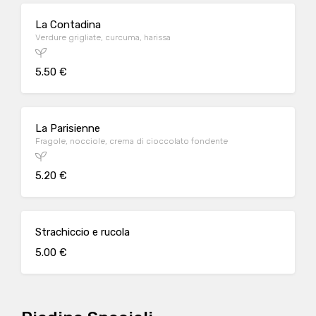
La Contadina
Verdure grigliate, curcuma, harissa
5.50 €
La Parisienne
Fragole, nocciole, crema di cioccolato fondente
5.20 €
Strachiccio e rucola
5.00 €