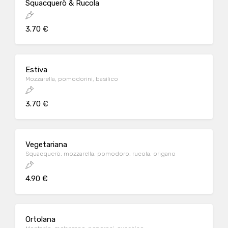
Squacquerò & Rucola
3.70 €
Estiva
Mozzarella, pomodorini, basilico
3.70 €
Vegetariana
Squacquerò, mozzarella, pomodoro, rucola, origano
4.90 €
Ortolana