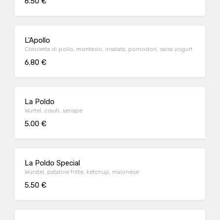
6.50 €
L'Apollo
Cotoletta di pollo, montasio, insalata, pomodori, salsa yogurt
6.80 €
La Poldo
Wurtel, crauti, senape
5.00 €
La Poldo Special
Wurstel, patatine fritte, ketchup, maionese
5.50 €