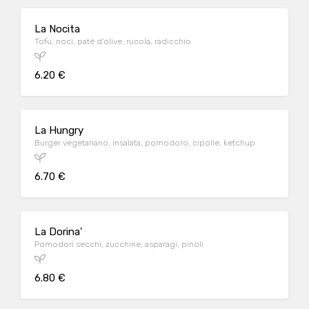
La Nocita
Tofu, noci, paté d'olive, rucola, radicchio
6.20 €
La Hungry
Burger vegetariano, insalata, pomodoro, cipolle, ketchup
6.70 €
La Dorina'
Pomodori secchi, zucchine, asparagi, pinoli
6.80 €