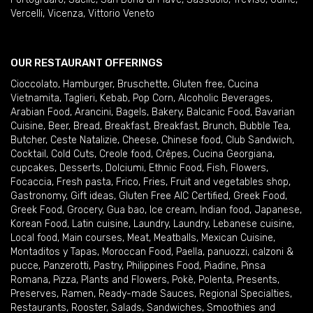
Vercelli
,
Vicenza
,
Vittorio Veneto
OUR RESTAURANT OFFERINGS
Cioccolato
,
Hamburger
,
Bruschette
,
Gluten free
,
Cucina
Vietnamita
,
Taglieri
,
Kebab
,
Pop Corn
,
Alcoholic Beverages
,
Arabian Food
,
Arancini
,
Bagels
,
Bakery
,
Balcanic Food
,
Bavarian
Cuisine
,
Beer
,
Bread
,
Breakfast
,
Breakfast
,
Brunch
,
Bubble Tea
,
Butcher
,
Ceste Natalizie
,
Cheese
,
Chinese food
,
Club Sandwich
,
Cocktail
,
Cold Cuts
,
Creole food
,
Crêpes
,
Cucina Georgiana
,
cupcakes
,
Desserts
,
Dolciumi
,
Ethnic Food
,
Fish
,
Flowers
,
Focaccia
,
Fresh pasta
,
Frico
,
Fries
,
Fruit and vegetables shop
,
Gastronomy
,
Gift ideas
,
Gluten Free AIC Certified
,
Greek Food
,
Greek Food
,
Grocery
,
Gua bao
,
Ice cream
,
Indian food
,
Japanese
,
Korean Food
,
Latin cuisine
,
Laundry
,
Laundry
,
Lebanese cuisine
,
Local food
,
Main courses
,
Meat
,
Meatballs
,
Mexican Cuisine
,
Montaditos y Tapas
,
Moroccan Food
,
Paella
,
panuozzi, calzoni &
pucce
,
Panzerotti
,
Pastry
,
Philippines Food
,
Piadine
,
Pinsa
Romana
,
Pizza
,
Plants and Flowers
,
Pokè
,
Polenta
,
Presents
,
Preserves
,
Ramen
,
Ready-made Sauces
,
Regional Specialties
,
Restaurants
,
Rooster
,
Salads
,
Sandwiches
,
Smoothies and