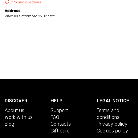
Info and allergens
Address
Viale XX Settembre 13, Trieste
DISCOVER
HELP
LEGAL NOTICE
About us
Support
Terms and
Work with us
FAQ
conditions
Blog
Contacts
Privacy policy
Gift card
Cookies policy