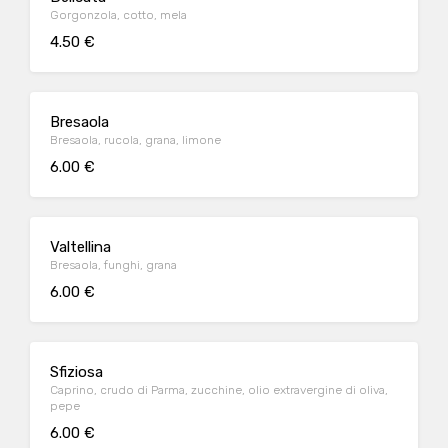
Gorgonzola, cotto, mela
4.50 €
Bresaola
Bresaola, rucola, grana, limone
6.00 €
Valtellina
Bresaola, funghi, grana
6.00 €
Sfiziosa
Caprino, crudo di Parma, zucchine, olio extravergine di oliva,
pepe
6.00 €