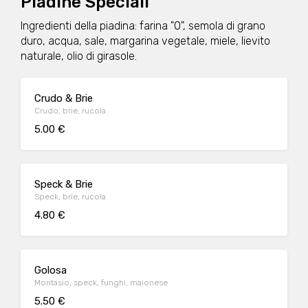
Piadine Speciali
Ingredienti della piadina: farina "0", semola di grano
duro, acqua, sale, margarina vegetale, miele, lievito
naturale, olio di girasole.
Crudo & Brie
Crudo, brie, rucola
5.00 €
Speck & Brie
Speck, brie, rucola
4.80 €
Golosa
Montasio, speck, funghi, maionese
5.50 €