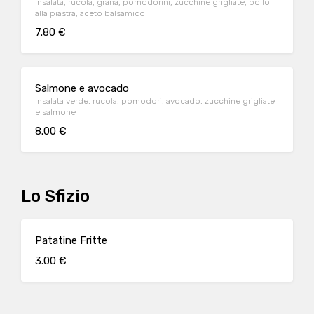
Insalata, rucola, grana, pomodorini, zucchine grigliate, pollo
alla piastra, aceto balsamico
7.80 €
Salmone e avocado
Insalata verde, rucola, pomodori, avocado, zucchine grigliate
e salmone
8.00 €
Lo Sfizio
Patatine Fritte
3.00 €