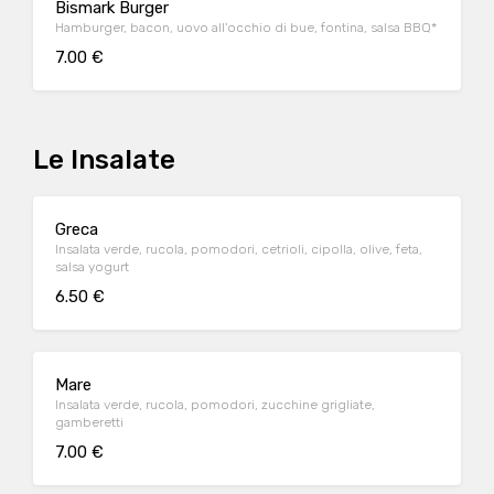
Bismark Burger
Hamburger, bacon, uovo all'occhio di bue, fontina, salsa BBQ*
7.00 €
Le Insalate
Greca
Insalata verde, rucola, pomodori, cetrioli, cipolla, olive, feta,
salsa yogurt
6.50 €
Mare
Insalata verde, rucola, pomodori, zucchine grigliate,
gamberetti
7.00 €