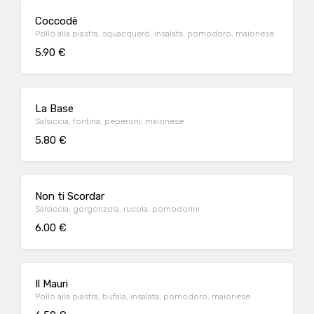
Coccodè
Pollo alla piastra, squacquerò, insalata, pomodoro, maionese
5.90 €
La Base
Salsiccia, fontina, peperoni, maionese
5.80 €
Non ti Scordar
Salsiccia, gorgonzola, rucola, pomodorini
6.00 €
Il Mauri
Pollo alla piastra, bufala, insalata, pomodoro, maionese