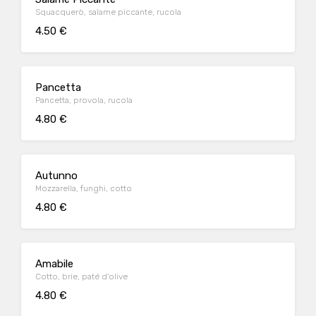
Squacquerò, salame piccante, rucola
4.50 €
Pancetta
Pancetta, provola, rucola
4.80 €
Autunno
Mozzarella, funghi, cotto
4.80 €
Amabile
Cotto, brie, paté d'olive
4.80 €