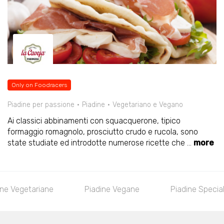
Only on Foodracers
Piadine per passione
Piadine
Vegetariano e Vegano
Ai classici abbinamenti con squacquerone, tipico
formaggio romagnolo, prosciutto crudo e rucola, sono
state studiate ed introdotte numerose ricette che
...
more
ine Vegetariane
Piadine Vegane
Piadine Special