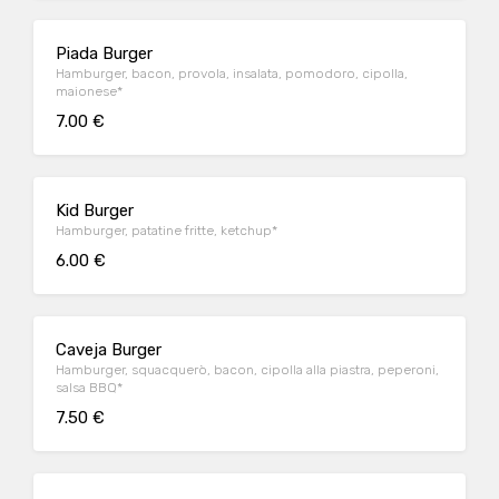
Piada Burger
Hamburger, bacon, provola, insalata, pomodoro, cipolla,
maionese*
7.00 €
Kid Burger
Hamburger, patatine fritte, ketchup*
6.00 €
Caveja Burger
Hamburger, squacquerò, bacon, cipolla alla piastra, peperoni,
salsa BBQ*
7.50 €