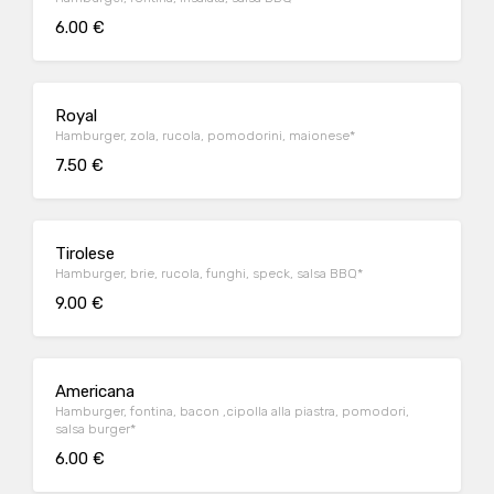
6.00 €
Royal
Hamburger, zola, rucola, pomodorini, maionese*
7.50 €
Tirolese
Hamburger, brie, rucola, funghi, speck, salsa BBQ*
9.00 €
Americana
Hamburger, fontina, bacon ,cipolla alla piastra, pomodori,
salsa burger*
6.00 €