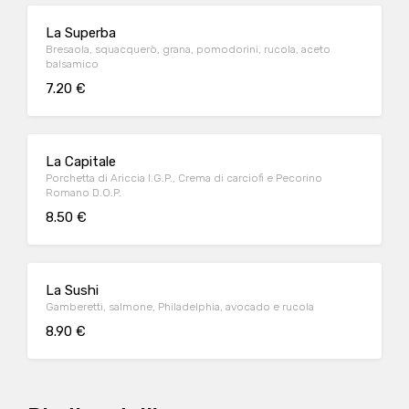
La Superba
Bresaola, squacquerò, grana, pomodorini, rucola, aceto
balsamico
7.20 €
La Capitale
Porchetta di Ariccia I.G.P., Crema di carciofi e Pecorino
Romano D.O.P.
8.50 €
La Sushi
Gamberetti, salmone, Philadelphia, avocado e rucola
8.90 €