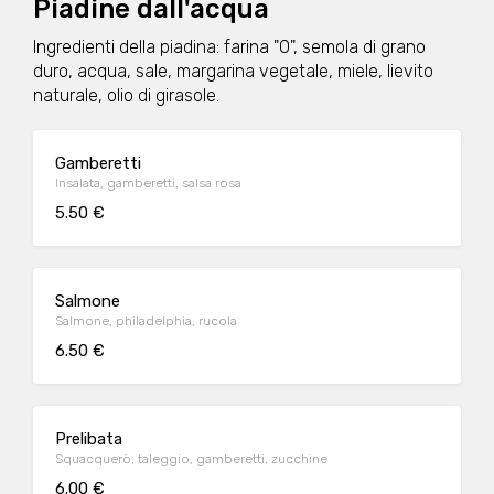
Piadine dall'acqua
Ingredienti della piadina: farina "0", semola di grano
duro, acqua, sale, margarina vegetale, miele, lievito
naturale, olio di girasole.
Gamberetti
Insalata, gamberetti, salsa rosa
5.50 €
Salmone
Salmone, philadelphia, rucola
6.50 €
Prelibata
Squacquerò, taleggio, gamberetti, zucchine
6.00 €