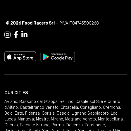
© 2026 Food Racers Srl
- P.IVA IT04743500268
OUR CITIES
Aviano
,
Bassano del Grappa
,
Belluno
,
Casale sul Sile e Quarto
d'Altino
,
Castelfranco Veneto
,
Cittadella
,
Conegliano
,
Cremona
,
Dolo
,
Este
,
Fidenza
,
Gorizia
,
Jesolo
,
Lignano Sabbiadoro
,
Lodi
,
Lucca
,
Mantova
,
Mestre
,
Mirano
,
Mogliano Veneto
,
Montebelluna
,
Oderzo
,
Paese e Istrana
,
Parma
,
Piacenza
,
Pordenone
,
Portogruaro
,
Sacile
,
San Donà di Piave
,
Sassuolo
,
Treviso
,
Udine
,