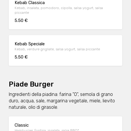
Kebab Classica
Kebab, insalata, pomodoro, cipolla, salsa yogurt, salsa
piccante
5.50 €
Kebab Speciale
Kebab, verdure grigliate, salsa yogurt, salsa piccante
5.50 €
Piade Burger
Ingredienti della piadina: farina "0", semola di grano
duro, acqua, sale, margarina vegetale, miele, lievito
naturale, olio di girasole.
Classic
Hamburger, fontina, insalata, salsa BBQ*