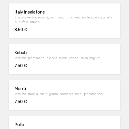
Italy insalatone
Insalata verde, rucola, pomodorini, olive, basilico, mozzarella
di bufala, crudo
8.50 €
Kebab
Insalata, pomodori, cipolla, olive, kebab, salsa yogurt
7.50 €
Monti
Insalata, rucola, mais, grana, bresaola, noci, pomodorini
7.50 €
Pollo