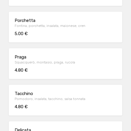
Porchetta
Fontina, porchetta, insalata, maionese, cren
5.00 €
Praga
Squacquerò, montasio, praga, rucola
4.80 €
Tacchino
Pomodoro, insalata, tacchino, salsa tonnata
4.80 €
Delicata