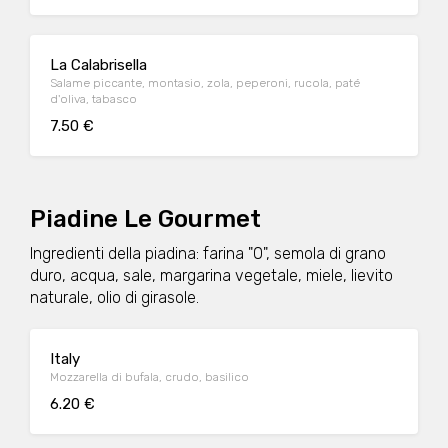
La Calabrisella
Salame piccante, montasio, zola, peperoni, rucola, paté
d'oliva, tabasco
7.50 €
Piadine Le Gourmet
Ingredienti della piadina: farina "0", semola di grano
duro, acqua, sale, margarina vegetale, miele, lievito
naturale, olio di girasole.
Italy
Mozzarella di bufala, crudo, basilico
6.20 €