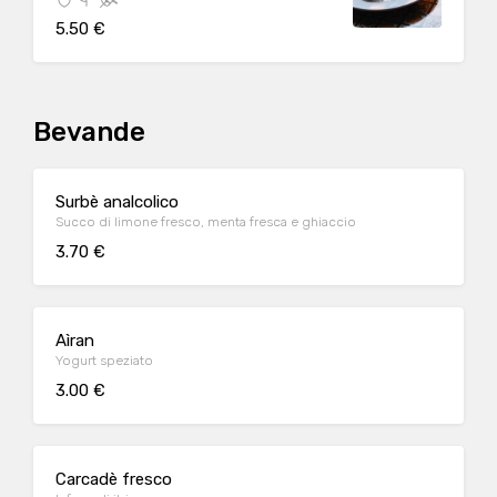
5.50 €
Bevande
Surbè analcolico
Succo di limone fresco, menta fresca e ghiaccio
3.70 €
Aìran
Yogurt speziato
3.00 €
Carcadè fresco