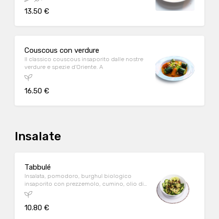
13.50 €
Couscous con verdure
Il classico couscous insaporito dalle nostre
verdure e spezie d'Oriente. A
16.50 €
Insalate
Tabbulé
Insalata, pomodoro, burghul biologico
insaporito con prezzemolo, cumino, olio di
oliva. A
10.80 €