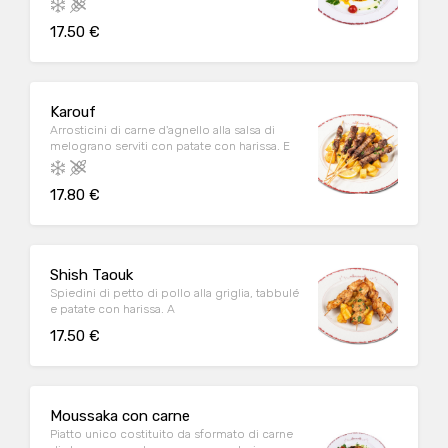
17.50 €
Karouf
Arrosticini di carne d'agnello alla salsa di
melograno serviti con patate con harissa. E
17.80 €
Shish Taouk
Spiedini di petto di pollo alla griglia, tabbulé
e patate con harissa. A
17.50 €
Moussaka con carne
Piatto unico costituito da sformato di carne