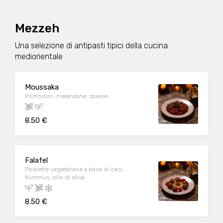
Mezzeh
Una selezione di antipasti tipici della cucina
mediorientale
Moussaka
Pomodori, melanzane, spezie.
8.50 €
Falafel
Polpette vegetariane a base di ceci,
hummus, olio di oliva
8.50 €