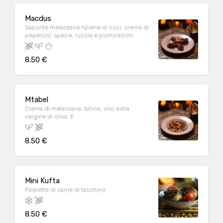
Macdus
Saporite melanzane ripiene di noci, crema di
peperoni, spezie, rucola e pomodorini.
8.50 €
Mtabel
Crema di melanzane, tahina, olio extra
vergine di oliva. E
8.50 €
Mini Kufta
Polpette di carne di tacchino
8.50 €