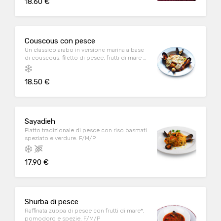
18.60 €
Couscous con pesce
Un classico arabo in versione marina a base
di couscous, filetto di pesce, frutti di mare e
pomodoro. A/M/P
18.50 €
Sayadieh
Piatto tradizionale di pesce con riso basmati
speziato e verdure. F/M/P
17.90 €
Shurba di pesce
Raffinata zuppa di pesce con frutti di mare*,
pomodoro e spezie. F/M/P