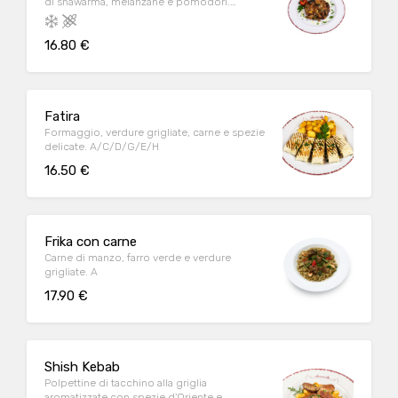
di shawarma, melanzane e pomodori.
C/D/E/G/H
16.80 €
Fatira
Formaggio, verdure grigliate, carne e spezie
delicate. A/C/D/G/E/H
16.50 €
Frika con carne
Carne di manzo, farro verde e verdure
grigliate. A
17.90 €
Shish Kebab
Polpettine di tacchino alla griglia
aromatizzate con spezie d'Oriente e