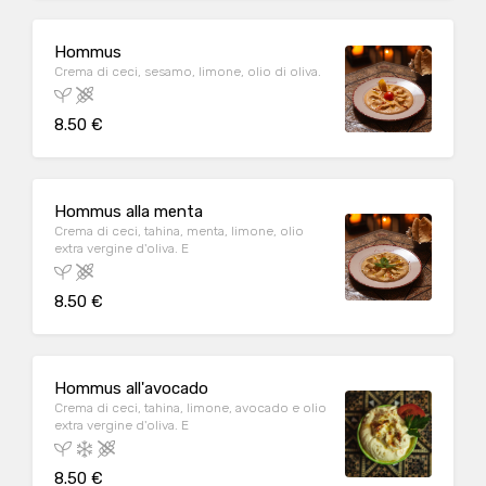
Hommus
Crema di ceci, sesamo, limone, olio di oliva.
8.50 €
Hommus alla menta
Crema di ceci, tahina, menta, limone, olio
extra vergine d'oliva. E
8.50 €
Hommus all'avocado
Crema di ceci, tahina, limone, avocado e olio
extra vergine d'oliva. E
8.50 €