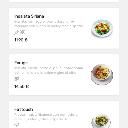
Insalata Siriana
Insalata, formaggio, pomodoro, olive
marinate con succo di melograno e spezie.
C
11.90 €
Faruge
Insalata, rucola, petto di pollo, pomodorini,
cetrioli, olio e olio extravergine di oliva
14.50 €
Fattoush
Fresca insalata libanese con pomodoro,
crostini, cetrioli, olive e spezie. A