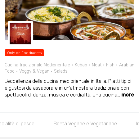
Only on Foodracers
Cucina tradizionale Mediorientale
Kebab
Meat
Fish
Arabian
Food
Veggy & Vegan
Salads
L’eccellenza della cucina mediorientale in Italia. Piatti tipici
e gustosi da assaporare in un’atmosfera tradizionale con
spettacoli di danza, musica e cordialità. Una cucina
...
more
ille e una notte
Specialità di pesce
Bontà Vega