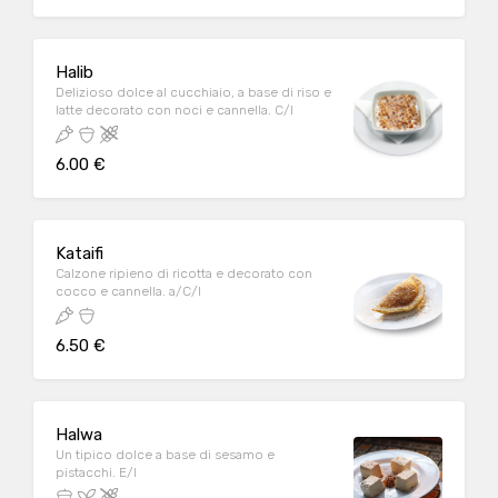
Halib
Delizioso dolce al cucchiaio, a base di riso e
latte decorato con noci e cannella. C/I
6.00 €
Kataifi
Calzone ripieno di ricotta e decorato con
cocco e cannella. a/C/I
6.50 €
Halwa
Un tipico dolce a base di sesamo e
pistacchi. E/I