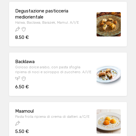
Degustazione pasticceria
mediorientale
Halwa, Baclawa, Barazek, Mamul. A/I/E
8.50 €
Backlawa
Goloso dolce arabo, con pasta sfoglia
ripiena di noci e sciroppo di zucchero. A/I/E
6.50 €
Maamoul
Pasta frolla ripiena di crema di datteri. a/C/E
5.50 €