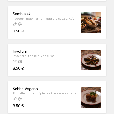
Sambusak
Fagottini ripieni di formaggio e spezie. A/C
8.50 €
Involtini
Involtini di foglie di vite e riso
8.50 €
Kebbe Vegano
Polpette di grano ripiene di verdure e spezie
8.50 €