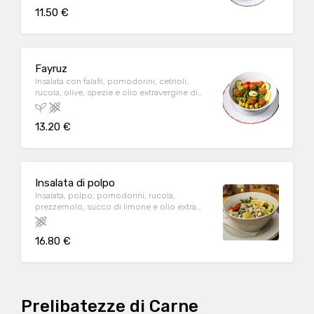
11.50 €
Fayruz
Insalata con falafil, pomodorini, cetrioli,
rucola, olive, spezie e olio extravergine di
oliva.
13.20 €
Insalata di polpo
Insalata, polpo, pomodorini, rucola,
prezzemolo, succo di limone e olio extra
vergine d'oliva. P
16.80 €
Prelibatezze di Carne