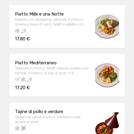
Piatto Mille e una Notte
Piadina con shawarma, tabbulè, hommus
(crema a base di ceci), falafil e patate con
harissa. A/C/E/H
17.80 €
Piatto Mediterraneo
Tabbulè, hummus, falafil, mtabel, patate con
harissa, involtino di riso e olive. A/E
17.20 €
Tajine di pollo e verdure
Stufato di carne di pollo, verdure miste,
spezie e olive.