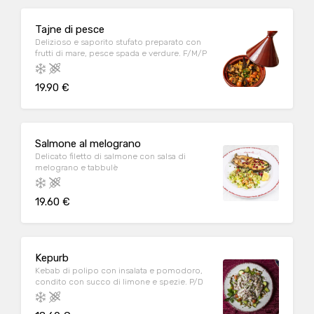
Tajne di pesce
Delizioso e saporito stufato preparato con
frutti di mare, pesce spada e verdure. F/M/P
19.90 €
Salmone al melograno
Delicato filetto di salmone con salsa di
melograno e tabbulè
19.60 €
Kepurb
Kebab di polipo con insalata e pomodoro,
condito con succo di limone e spezie. P/D