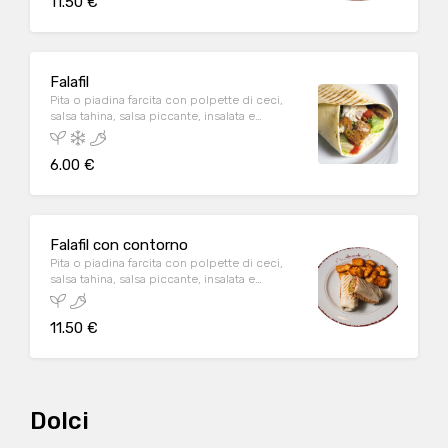
11.50 €
A/C/D/E/G/H
Falafil
Pita o piadina farcita con polpette di ceci,
salsa tahina, salsa piccante, insalata e
pomodoro. A/E
6.00 €
Falafil con contorno
Pita o piadina farcita con polpette di ceci,
salsa tahina, salsa piccante, insalata e
pomodoro, accompagnata da salsa hommus
oppure patate con harissa oppure con
11.50 €
tabbulè. A/E
Dolci