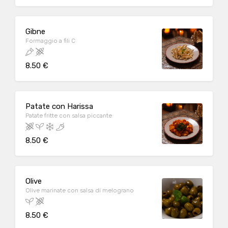
Gibne
Formaggio a fili C
8.50 €
Patate con Harissa
Patate fritte con salsa piccante
8.50 €
Olive
Olive marinate con salsa di melograno
8.50 €