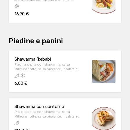
accompagnate da fresco Tabbulè, patate
con salsa harissa e salsa di melograno. A
16.90 €
Piadine e panini
Shawarma (kebab)
Piadina o pita con shawarma, salsa
Milleunanotte, salsa piccante, insalata e
pomodoro. A/C/D/E/G/H
6.00 €
Shawarma con contorno
Pita o piadina con shawarma, salsa
Milleunanotte, salsa piccante, insalata e
pomodoro, servita con patate con harissa
oppure con hommos oppure con tabbulè.