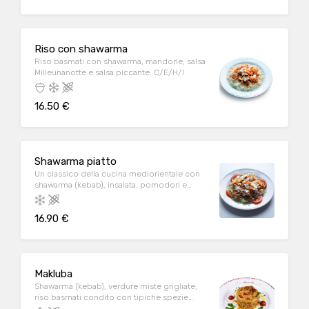
Riso con shawarma
Riso basmati con shawarma, mandorle, salsa
Milleunanotte e salsa piccante. C/E/H/I
16.50 €
Shawarma piatto
Un classico della cucina mediorientale con
shawarma (kebab), insalata, pomodori e
salse. C/D/E/G/H
16.90 €
Makluba
Shawarma (kebab), verdure miste grigliate,
riso basmati condito con tipiche spezie
orientali. C/D/E/G/H