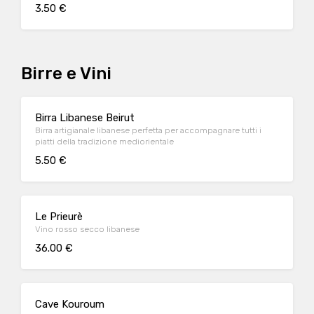
3.50 €
Birre e Vini
Birra Libanese Beirut
Birra artigianale libanese perfetta per accompagnare tutti i
piatti della tradizione mediorientale
5.50 €
Le Prieurè
Vino rosso secco libanese
36.00 €
Cave Kouroum