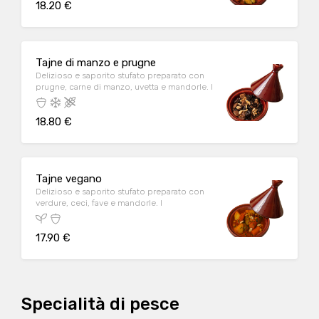
18.20 €
Tajne di manzo e prugne
Delizioso e saporito stufato preparato con
prugne, carne di manzo, uvetta e mandorle. I
18.80 €
Tajne vegano
Delizioso e saporito stufato preparato con
verdure, ceci, fave e mandorle. I
17.90 €
Specialità di pesce