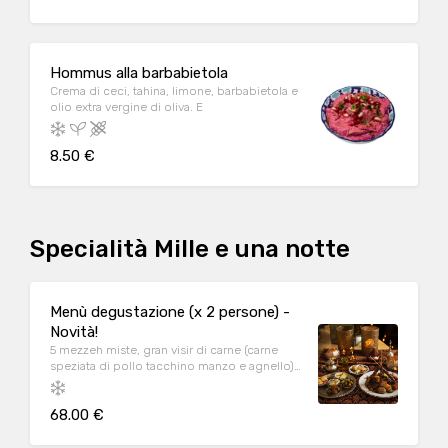
Hommus alla barbabietola
Crema di ceci, tahina, limone, barbabietola e
olio extra vergine di oliva. E
8.50 €
Specialità Mille e una notte
Menù degustazione (x 2 persone) -
Novità!
5 mezzeh miste, gran visir di carne (carne
speziata di pollo tacchino manzo e agnello),
selezione di dolci arabi. A/C/E/H
68.00 €