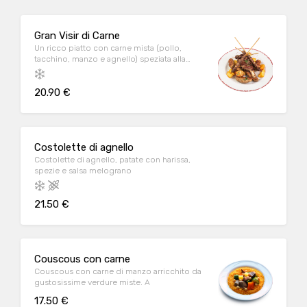
Gran Visir di Carne
Un ricco piatto con carne mista (pollo,
tacchino, manzo e agnello) speziata alla
griglia. A
20.90 €
Costolette di agnello
Costolette di agnello, patate con harissa,
spezie e salsa melograno
21.50 €
Couscous con carne
Couscous con carne di manzo arricchito da
gustosissime verdure miste. A
17.50 €