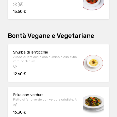
15.50 €
Bontà Vegane e Vegetariane
Shurba di lenticchie
Zuppa di lenticchie con cumino e olio extra
vergine di oliva.
12.60 €
Frika con verdure
Piatto di farro verde con verdure grigliate. A
16.30 €