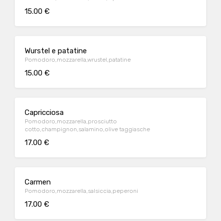
15.00 €
Wurstel e patatine
Pomodoro,mozzarella,wrustel,patatine
15.00 €
Capricciosa
Pomodoro,mozzarella,prosciutto
cotto,champignon,salamino,olive taggiasche
17.00 €
Carmen
Pomodoro,mozzarella,salsiccia,peperoni
17.00 €