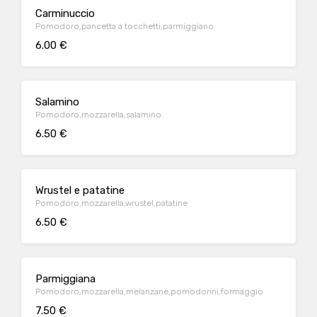
Carminuccio
Pomodoro,pancetta a tocchetti,parmiggiano
6.00 €
Salamino
Pomodoro,mozzarella,salamino
6.50 €
Wrustel e patatine
Pomodoro,mozzarella,wrustel,patatine
6.50 €
Parmiggiana
Pomodoro,mozzarella,melanzane,pomodorini,formaggio
7.50 €