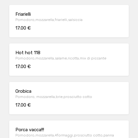
Friarielli
Pomodoro,mozzarella,friarielli,salsiccia
17.00 €
Hot hot 118
Pomodoro,mozzarella,salame,ricotta,mix di piccante
17.00 €
Orobica
Pomodoro, mozzarella,brie,prosciutto cotto
17.00 €
Porca vacca!!!
Pomodoro,mozzarella,4formaggi,prosciutto cotto,panna