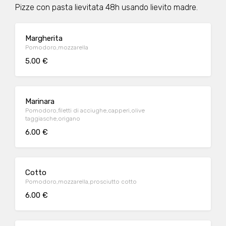
Pizze con pasta lievitata 48h usando lievito madre.
Margherita
Pomodoro,mozzarella
5.00 €
Marinara
Pomodoro,filetti di acciughe,capperi,olive
taggiasche,origano
6.00 €
Cotto
Pomodoro,mozzarella,prosciutto cotto
6.00 €