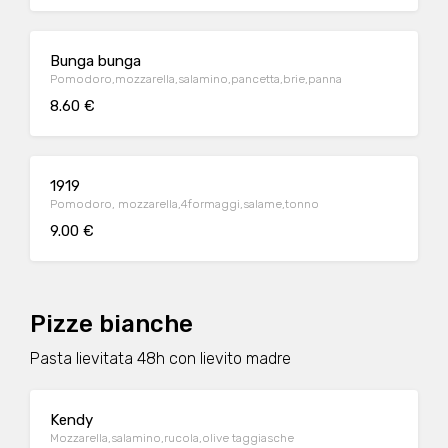
Bunga bunga
Pomodoro,mozzarella,salamino,pancetta,brie,panna
8.60 €
1919
Pomodoro, mozzarella,4formaggi,salame,tonno
9.00 €
Pizze bianche
Pasta lievitata 48h con lievito madre
Kendy
Mozzarella,salamino,rucola,olive taggiasche