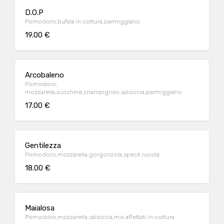
D.O.P
Pomodoro,bufala in cottura,parmiggiano
19.00 €
Arcobaleno
Pomodoro,
mozzarella,zucchine,champignon,salsiccia,parmiggiano
17.00 €
Gentilezza
Pomodoro,mozzarella,gorgonzola,speck,rucola
18.00 €
Maialosa
Pomodoro,mozzarella,salsiccia,mix affettati in cottura