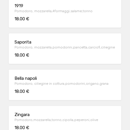
1919
Pomodoro, mozzarella,4formaggi,salame,tonno
18.00 €
Saporita
Pomodoro, mozzarella,pomodorini,pancetta,carciofi,ciliegine
18.00 €
Bella napoli
Pomodoro, ciliegine in cottura,pomodorini,origano,grana
18.00 €
Zingara
Pomodoro,mozzarella,tonno,cipolla,peperoni,olive
18.00 €