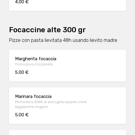
4.00 €
Focaccine alte 300 gr
Pizze con pasta lievitata 48h usando lievito madre.
Margherita focaccia
Pomodoro,mozzarella
5.00 €
Marinara focaccia
Pomodoro,filetti di acciughe,capperi,olive
taggiasche,origano
5.00 €