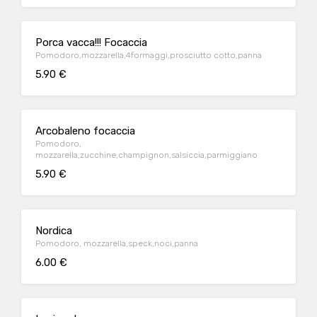
Porca vacca!!! Focaccia
Pomodoro,mozzarella,4formaggi,prosciutto cotto,panna
5.90 €
Arcobaleno focaccia
Pomodoro,
mozzarella,zucchine,champignon,salsiccia,parmiggiano
5.90 €
Nordica
Pomodoro, mozzarella,speck,noci,panna
6.00 €