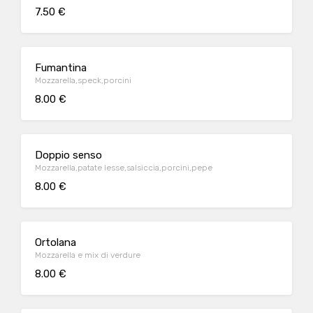
7.50 €
Fumantina
Mozzarella,speck,porcini
8.00 €
Doppio senso
Mozzarella,patate lesse,salsiccia,porcini,pepe
8.00 €
Ortolana
Mozzarella e mix di verdure
8.00 €