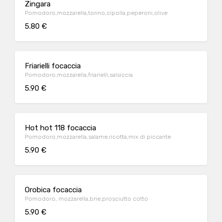
Zingara
Pomodoro,mozzarella,tonno,cipolla,peperoni,olive
5.80 €
Friarielli focaccia
Pomodoro,mozzarella,friarielli,salsiccia
5.90 €
Hot hot 118 focaccia
Pomodoro,mozzarella,salame,ricotta,mix di piccante
5.90 €
Orobica focaccia
Pomodoro, mozzarella,brie,prosciutto cotto
5.90 €