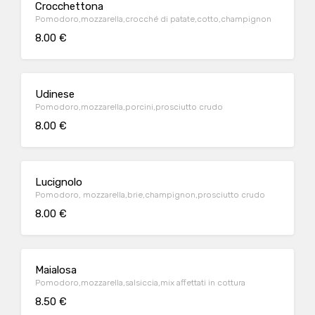
Crocchettona
Pomodoro,mozzarella,crocché di patate,cotto,champignon
8.00 €
Udinese
Pomodoro,mozzarella,porcini,prosciutto crudo
8.00 €
Lucignolo
Pomodoro, mozzarella,brie,champignon,prosciutto crudo
8.00 €
Maialosa
Pomodoro,mozzarella,salsiccia,mix affettati in cottura
8.50 €