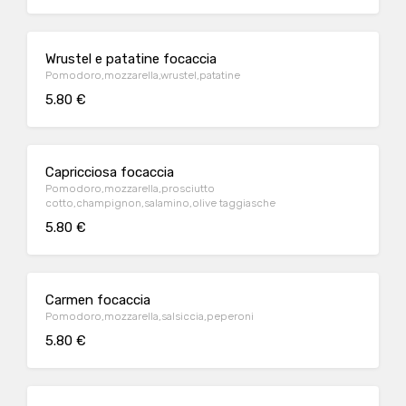
Wrustel e patatine focaccia
Pomodoro,mozzarella,wrustel,patatine
5.80 €
Capricciosa focaccia
Pomodoro,mozzarella,prosciutto
cotto,champignon,salamino,olive taggiasche
5.80 €
Carmen focaccia
Pomodoro,mozzarella,salsiccia,peperoni
5.80 €