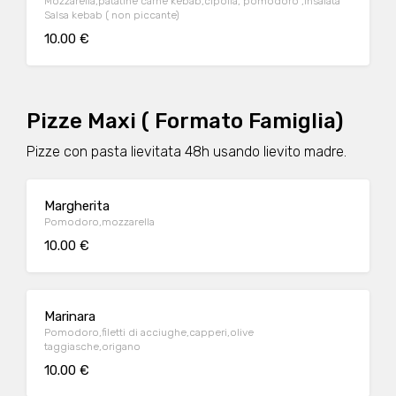
Mozzarella,patatine carne kebab,cipolla, pomodoro ,insalata
Salsa kebab ( non piccante)
10.00 €
Pizze Maxi ( Formato Famiglia)
Pizze con pasta lievitata 48h usando lievito madre.
Margherita
Pomodoro,mozzarella
10.00 €
Marinara
Pomodoro,filetti di acciughe,capperi,olive
taggiasche,origano
10.00 €