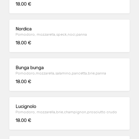
18.00 €
Nordica
Pomodoro, mozzarella,speck,noci,panna
18.00 €
Bunga bunga
Pomodoro,mozzarella,salamino,pancetta,brie,panna
18.00 €
Lucignolo
Pomodoro, mozzarella,brie,champignon,prosciutto crudo
18.00 €