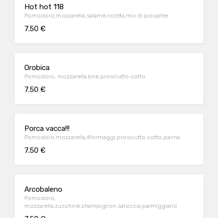
Hot hot 118
Pomodoro,mozzarella,salame,ricotta,mix di piccante
7.50 €
Orobica
Pomodoro, mozzarella,brie,prosciutto cotto
7.50 €
Porca vacca!!!
Pomodoro,mozzarella,4formaggi,prosciutto cotto,panna
7.50 €
Arcobaleno
Pomodoro,
mozzarella,zucchine,champignon,salsiccia,parmiggiano