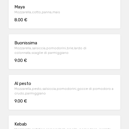
Maya
Mozzarella,cotto,panna,mais
8.00 €
Buonissima
Mozzarella,salsiccia,pomodorini,brie,lardo di
colonnata,scaglie di parmiggiano
9.00 €
Al pesto
Mozzarella,pesto,salsiccia,pomodorini,gocce di pomodoro a
crudo,parmiggiano
9.00 €
Kebab