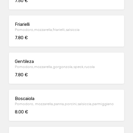
7.50 €
Friarielli
Pomodoro,mozzarella,friarielli,salsiccia
7.80 €
Gentileza
Pomodoro,mozzarella,gorgonzola,speck,rucola
7.80 €
Boscaiola
Pomodoro, mozzarella,panna,porcini,salsiccia,parmiggiano
8.00 €