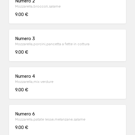
Numero 2
Mozzarella,broccoli,salame
9.00 €
Numero 3
Mozzarella,porcini,pancetta a fette in cottura
9.00 €
Numero 4
Mozzarella,mix verdure
9.00 €
Numero 6
Mozzarella,patate lesse,melanzane,salame
9.00 €