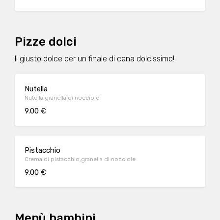
Pizze dolci
Il giusto dolce per un finale di cena dolcissimo!
Nutella
Nutella,granella di nocciole
9.00 €
Pistacchio
Crema di pistacchio,granella di nocciole
9.00 €
Menù bambini