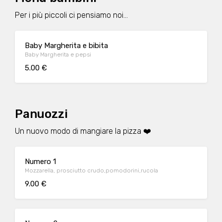
Per i più piccoli ci pensiamo noi...
Baby Margherita e bibita
Baby Margherita e pepsi
5.00 €
Panuozzi
Un nuovo modo di mangiare la pizza ❤️
Numero 1
Mozzarella, prosciutto crudo,pomodorini,rucola
9.00 €