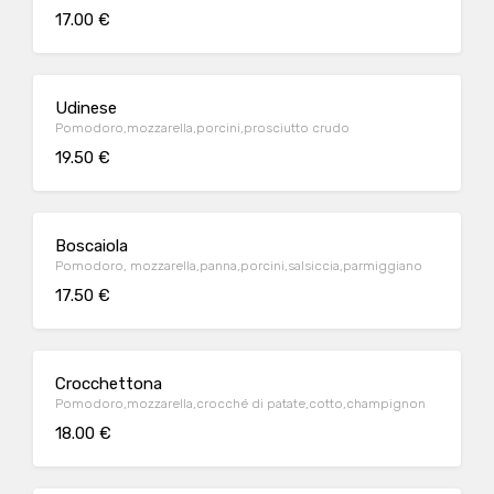
17.00 €
Udinese
Pomodoro,mozzarella,porcini,prosciutto crudo
19.50 €
Boscaiola
Pomodoro, mozzarella,panna,porcini,salsiccia,parmiggiano
17.50 €
Crocchettona
Pomodoro,mozzarella,crocché di patate,cotto,champignon
18.00 €