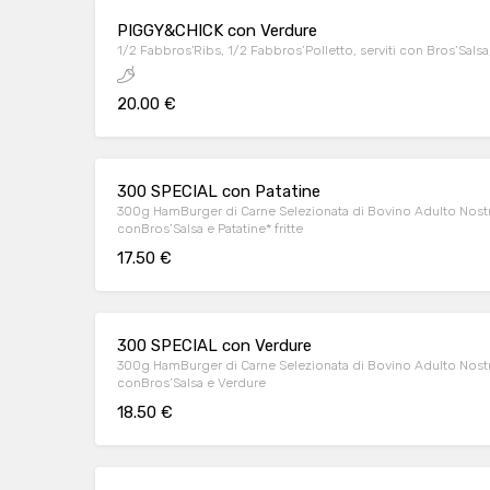
PIGGY&CHICK con Verdure
1/2 Fabbros'Ribs, 1/2 Fabbros’Polletto, serviti con Bros’Salsa
20.00 €
300 SPECIAL con Patatine
300g HamBurger di Carne Selezionata di Bovino Adulto Nostr
conBros’Salsa e Patatine* fritte
17.50 €
300 SPECIAL con Verdure
300g HamBurger di Carne Selezionata di Bovino Adulto Nostr
conBros’Salsa e Verdure
18.50 €