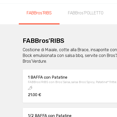
FABBros’RIBS
FABBros’POLLETTO
FABBros’RIBS
Costicine di Maiale, cotte alla Brace, insaporite co
Bock emulsionata con salsa bbq, servite con Bros’Sa
Bros’Verdure.
1 BAFFA con Patatine
FABBros’RIBS con Bros’Salsa,salsa Bros’Spicy, Patatine* fritte.
21.00 €
1/2 BAFFA con Patatine