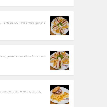
to, Montasio DOP, Maionese, pane* a
sa, pane* a cassetta - Salsa rosa.
Capuccio rosso e verde, carote,