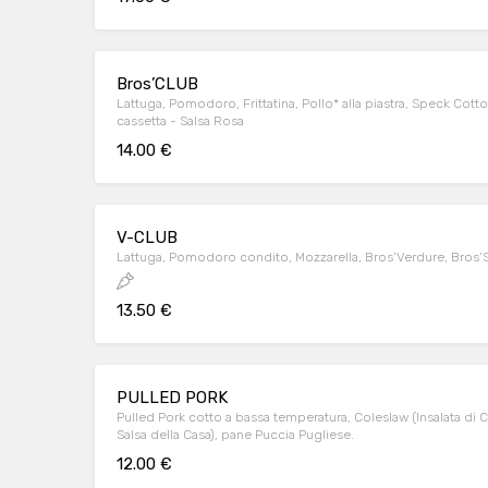
Bros’CLUB
Lattuga, Pomodoro, Frittatina, Pollo* alla piastra, Speck Cot
cassetta - Salsa Rosa
14.00 €
V-CLUB
Lattuga, Pomodoro condito, Mozzarella, Bros’Verdure, Bros’Sal
13.50 €
PULLED PORK
Pulled Pork cotto a bassa temperatura, Coleslaw (Insalata di 
Salsa della Casa), pane Puccia Pugliese.
12.00 €