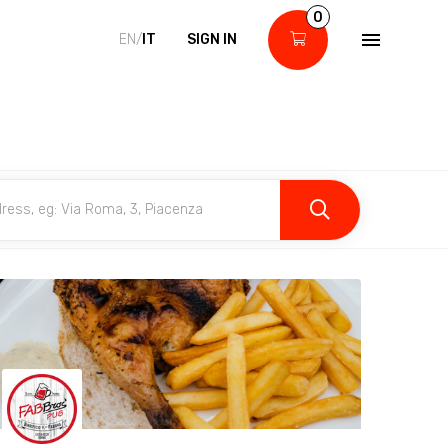
0
EN/
IT
SIGN IN