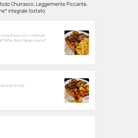
etodo Churrasco, Leggermente Piccante,
e* integrale tostato.
 sulla Brace con il metodo
fritte, Bros’Salsa e pane*
ure al forno).