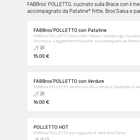
FABBros’ POLLETTO, cucinato sulla Brace con il m
accompagnato da Patatine* fritte, Bros’Salsa e pan
FABBros’POLLETTO con Patatine
FABBros’POLLETTO Pulcinotto* Italiano ValleSpluga, cucinato
Churrasco, Leggermente Piccante, accompagnato da Patatine* 
integrale tostato.
15.00 €
FABBros’POLLETTO con Verdure
FABBros’POLLETTO servito con Bros’Verdure (Dadolata di verd
16.00 €
POLLETTO HOT
FABBros’POLLETTO con aggiunta di salsa Bros’Spicy.