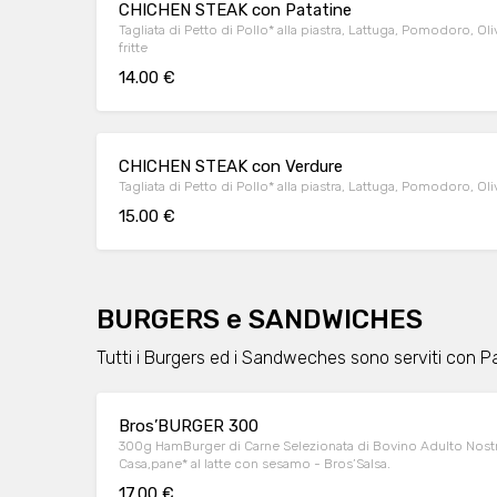
CHICHEN STEAK con Patatine
Tagliata di Petto di Pollo* alla piastra, Lattuga, Pomodoro, Ol
fritte
14.00 €
CHICHEN STEAK con Verdure
Tagliata di Petto di Pollo* alla piastra, Lattuga, Pomodoro, O
15.00 €
BURGERS e SANDWICHES
Tutti i Burgers ed i Sandweches sono serviti con Pa
Bros’BURGER 300
300g HamBurger di Carne Selezionata di Bovino Adulto Nostra
Casa,pane* al latte con sesamo - Bros’Salsa.
17.00 €