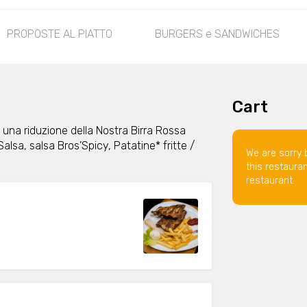
PROPOSTE AL PIATTO
BURGERS e SANDWICHES
Cart
n una riduzione della Nostra Birra Rossa
lsa, salsa Bros’Spicy, Patatine* fritte /
We are sorry 
this restaura
restaurant.