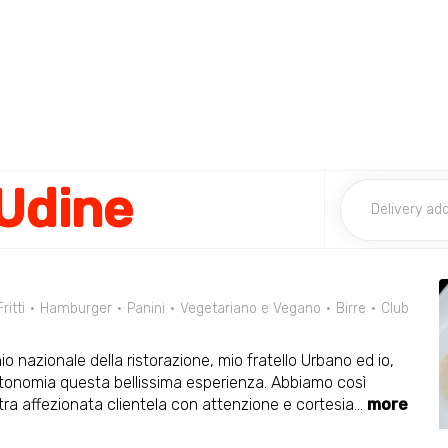
Udine
Fritti
Hamburger
Panini
Vegetariano e Vegano
Birre
Club
o nazionale della ristorazione, mio fratello Urbano ed io,
tonomia questa bellissima esperienza. Abbiamo così
ra affezionata clientela con attenzione e cortesia
...
more