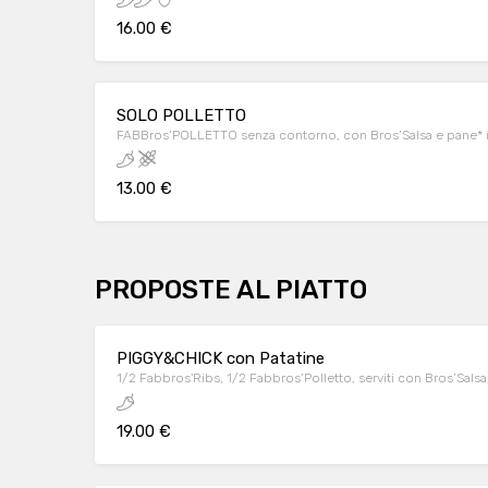
16.00 €
SOLO POLLETTO
FABBros’POLLETTO senza contorno, con Bros’Salsa e pane* in
13.00 €
PROPOSTE AL PIATTO
PIGGY&CHICK con Patatine
1/2 Fabbros'Ribs, 1/2 Fabbros’Polletto, serviti con Bros’Salsa, 
19.00 €