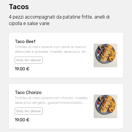
Tacos
4 pezzi accompagnati da patatine fritte, anelli di
cipolla e salse varie
Taco Beef
Tortillas di mais ripiene con carne di manzo
sfilacciata e speziata, insalata, salsa pico de
gallo, guacamole/avocado, panna acida e
Only for dinner
formaggio.
19.00 €
Taco Chorizo
Tortillas di mais ripiene con chorizo, insalata,
salsa pico de gallo, guacamole/avocado,
panna acida e formaggio.
Only for dinner
19.00 €