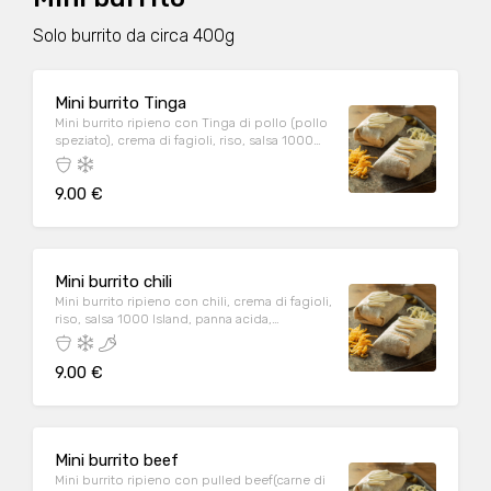
Solo burrito da circa 400g
Mini burrito Tinga
Mini burrito ripieno con Tinga di pollo (pollo
speziato), crema di fagioli, riso, salsa 1000
Island, panna acida, formaggio
9.00 €
Mini burrito chili
Mini burrito ripieno con chili, crema di fagioli,
riso, salsa 1000 Island, panna acida,
formaggio.
9.00 €
Mini burrito beef
Mini burrito ripieno con pulled beef(carne di