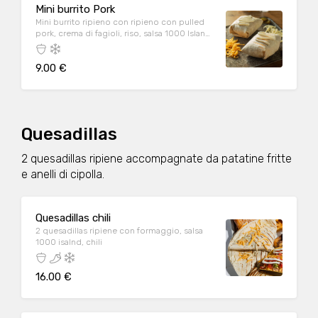
Mini burrito Pork
Mini burrito ripieno con ripieno con pulled
pork, crema di fagioli, riso, salsa 1000 Island,
panna acida, formaggio
9.00 €
Quesadillas
2 quesadillas ripiene accompagnate da patatine fritte
e anelli di cipolla.
Quesadillas chili
2 quesadillas ripiene con formaggio, salsa
1000 isalnd, chili
16.00 €