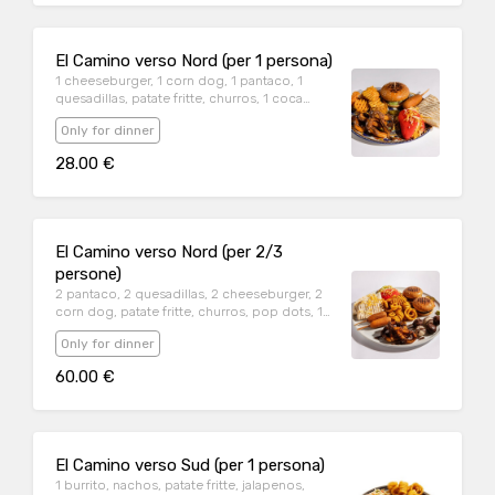
salsa piccante.
El Camino verso Nord (per 1 persona)
1 cheeseburger, 1 corn dog, 1 pantaco, 1
quesadillas, patate fritte, churros, 1 coca
lattina, salsa 1000 island, salsa piccante, salsa
Only for dinner
ranch
28.00 €
El Camino verso Nord (per 2/3
persone)
2 pantaco, 2 quesadillas, 2 cheeseburger, 2
corn dog, patate fritte, churros, pop dots, 1
coca 0,33 l, una birra 0,66 l, salsa 1000 island,
Only for dinner
salsa piccante, salsa ranch.
60.00 €
El Camino verso Sud (per 1 persona)
1 burrito, nachos, patate fritte, jalapenos,