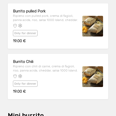
Burrito pulled Pork
Ripieno con pulled pork, crema di fagioli,
panna acida, riso, salsa 1000 Island, cheddar.
Only for dinner
19.00 €
Burrito Chili
Ripieno con chili di carne, crema di fagioli,
riso, panna acida, cheddar, salsa 1000 Island.
Only for dinner
19.00 €
Mini burrito