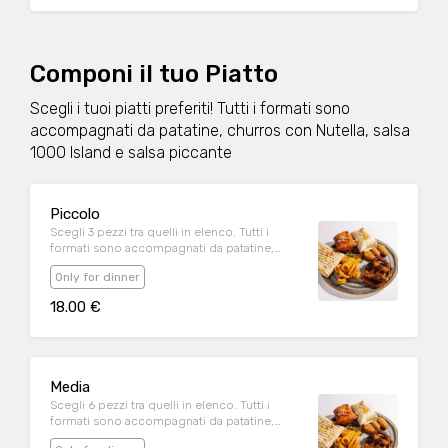
Componi il tuo Piatto
Scegli i tuoi piatti preferiti! Tutti i formati sono
accompagnati da patatine, churros con Nutella, salsa
1000 Island e salsa piccante
Piccolo
Scegli 3 pezzi tra quelli in elenco. Tutti i
formati sono accompagnati da patatine,
churros con Nutella, salsa 1000 Island e salsa
Only for dinner
piccante
18.00 €
Media
Scegli 6 pezzi tra quelli in elenco. Tutti i
formati sono accompagnati da patatine,
churros con Nutella, salsa 1000 Island e salsa