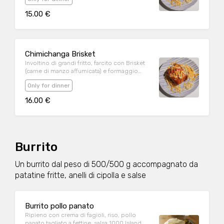
15.00 €
Chimichanga Brisket
Involtino di grandi fritto, farcito con Brisket
(carne di manzo affumicata) e formaggio
fuso.
Only for dinner
16.00 €
Burrito
Un burrito dal peso di 500/500 g accompagnato da
patatine fritte, anelli di cipolla e salse
Burrito pollo panato
Ripieno con crema di fagioli, riso, pollo
panato tagliato a fettine, salsa 1000 Island,