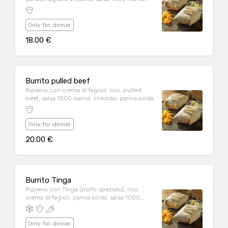
panna acida, cheddar
Only for dinner
18.00 €
Burrito pulled beef
Ripieno con crema di fagioli, riso, pulled
beef, salsa 1000 Isalnd, cheddar, panna acida
Only for dinner
20.00 €
Burrito Tinga
Ripieno con Tinga (pollo speziato), riso,
crema di fagioli, panna acida, salsa 1000
Island, cheddar.
Only for dinner