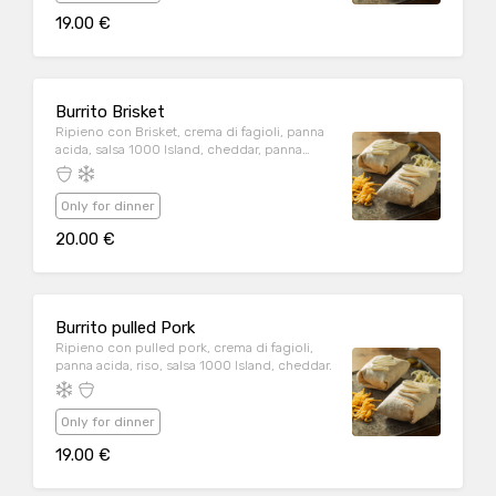
19.00 €
Burrito Brisket
Ripieno con Brisket, crema di fagioli, panna
acida, salsa 1000 Island, cheddar, panna
acida.
Only for dinner
20.00 €
Burrito pulled Pork
Ripieno con pulled pork, crema di fagioli,
panna acida, riso, salsa 1000 Island, cheddar.
Only for dinner
19.00 €