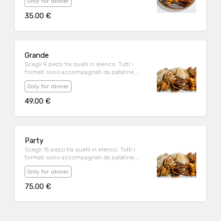
Only for dinner
piccante
35.00 €
Grande
Scegli 9 pezzi tra quelli in elenco. Tutti i
formati sono accompagnati da patatine,
churros con Nutella, salsa 1000 Island e salsa
Only for dinner
piccante
49.00 €
Party
Scegli 15 pezzi tra quelli in elenco. Tutti i
formati sono accompagnati da patatine,
churros con Nutella, salsa 1000 Island e salsa
Only for dinner
piccante
75.00 €