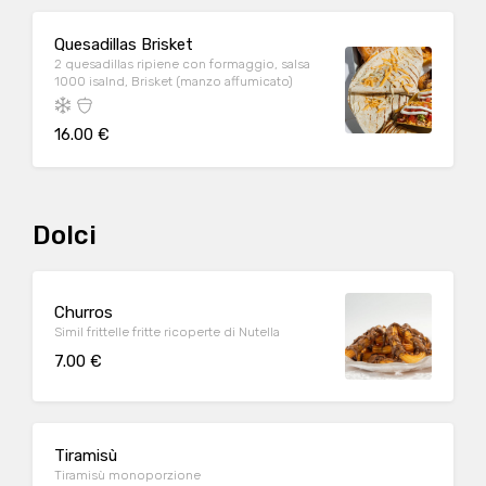
Quesadillas Brisket
2 quesadillas ripiene con formaggio, salsa
1000 isalnd, Brisket (manzo affumicato)
16.00 €
Dolci
Churros
Simil frittelle fritte ricoperte di Nutella
7.00 €
Tiramisù
Tiramisù monoporzione