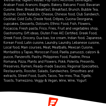
Vietnamita
,
Taglieri
,
Kebab
,
Pop Corn
,
Alcoholic Beverages
,
Arabian Food
,
Arancini
,
Bagels
,
Bakery
,
Balcanic Food
,
Bavarian
Cuisine
,
Beer
,
Bread
,
Breakfast
,
Breakfast
,
Brunch
,
Bubble Tea
,
Butcher
,
Ceste Natalizie
,
Cheese
,
Chinese food
,
Club Sandwich
,
Cocktail
,
Cold Cuts
,
Creole food
,
Crêpes
,
Cucina Georgiana
,
cupcakes
,
Desserts
,
Dolciumi
,
Ethnic Food
,
Fish
,
Flowers
,
Focaccia
,
Fresh pasta
,
Frico
,
Fries
,
Fruit and vegetables shop
,
Gastronomy
,
Gift ideas
,
Gluten Free AIC Certified
,
Greek Food
,
Greek Food
,
Grocery
,
Gua bao
,
Ice cream
,
Indian food
,
Japanese
,
Korean Food
,
Latin cuisine
,
Laundry
,
Laundry
,
Lebanese cuisine
,
Local food
,
Main courses
,
Meat
,
Meatballs
,
Mexican Cuisine
,
Montaditos y Tapas
,
Moroccan Food
,
Paella
,
panuozzi, calzoni &
pucce
,
Panzerotti
,
Pastry
,
Philippines Food
,
Piadine
,
Pinsa
Romana
,
Pizza
,
Plants and Flowers
,
Pokè
,
Polenta
,
Presents
,
Preserves
,
Ramen
,
Ready-made Sauces
,
Regional Specialties
,
Restaurants
,
Rooster
,
Salads
,
Sandwiches
,
Smoothies and
extracts
,
Street Food
,
Sushi
,
Tacos
,
Tex-mex
,
Thai
,
Tigelle
,
Toasts
,
Tramezzino
,
Veggy & Vegan
,
Wine
,
Wine
,
Yogurt