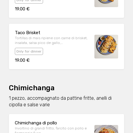
Only for dinner
formaggio.
19.00 €
Taco Brisket
Tortillas di mais ripiene con carne di brisket,
insalata, salsa pico de gallo,
guacamole/avocado, panna acida e
Only for dinner
formaggio.
19.00 €
Chimichanga
1 pezzo, accompagnato da pattine fritte, anelli di
cipolla e salse varie
Chimichanga di pollo
Involtino di grandi fritto, farcito con pollo e