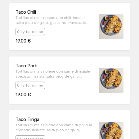
Taco Chili
Tortillas di mais ripiene con chili, insalata,
salsa pico de gallo, guacamole/avocado,
panna acida e formaggio.
Only for dinner
19.00 €
Taco Pork
Tortillas di mais ripiene con carne di maiale
speziata, insalata, salsa pico de gallo,
guacamole/avocado, panna acida e
Only for dinner
formaggio.
19.00 €
Taco Tinga
Tortillas di mais ripiene con carne di pollo al
chipotle, insalata, salsa pico de gallo,
guacamole/avocado, panna acida e