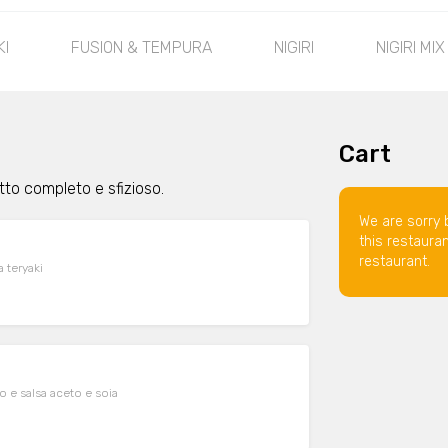
I
FUSION & TEMPURA
NIGIRI
NIGIRI MIX
Cart
tto completo e sfizioso.
We are sorry 
this restaura
restaurant.
 teryaki
 e salsa aceto e soia