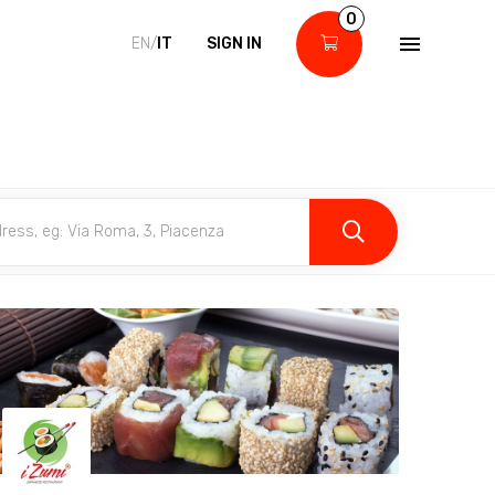
0
EN/
IT
SIGN IN