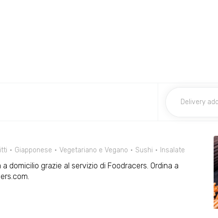
itti
Giapponese
Vegetariano e Vegano
Sushi
Insalate
a domicilio grazie al servizio di Foodracers. Ordina a
cers.com.