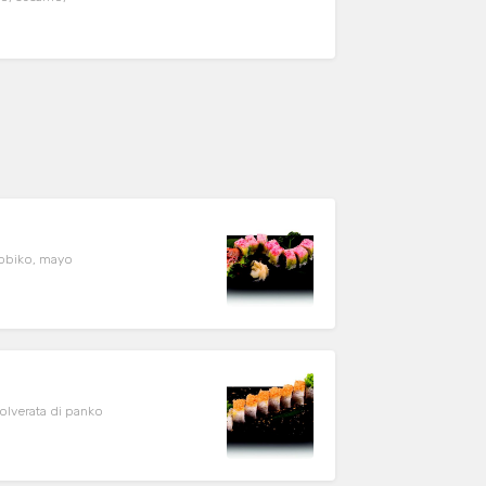
tobiko, mayo
polverata di panko