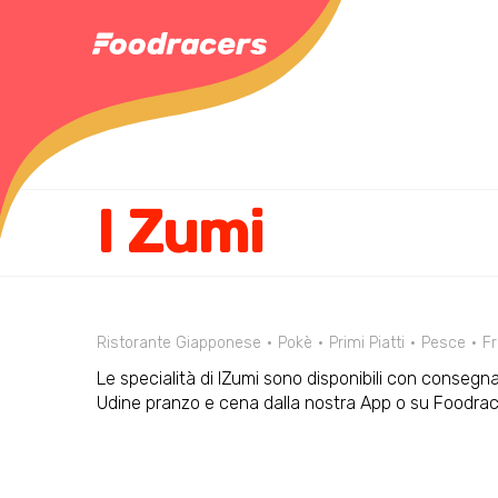
I Zumi
Ristorante Giapponese
Pokè
Primi Piatti
Pesce
Fr
Le specialità di IZumi sono disponibili con consegna 
Udine pranzo e cena dalla nostra App o su Foodra