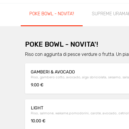
POKE BOWL - NOVITA'!
SUPREME URAMAK
POKE BOWL - NOVITA'!
Riso con aggiunta di pesce verdure o frutta. Un pia
GAMBERI & AVOCADO
Riso, gambero cotto, avocado, alga sbriciolata, sesamo, salsa
9.00 €
LIGHT
Riso, salmone, wakame,pomodorini, carote, avocado, cetriolo
10.00 €