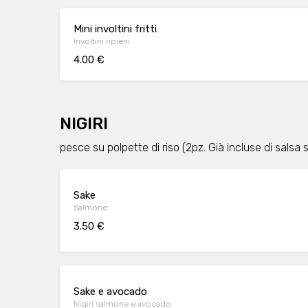
Mini involtini fritti
Involtini ripieni
4.00 €
NIGIRI
pesce su polpette di riso (2pz. Già incluse di sals
Sake
Salmone
3.50 €
Sake e avocado
Nigiri salmone e avocado