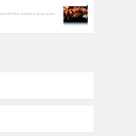
one flambe, tobiko e salsa iZumi