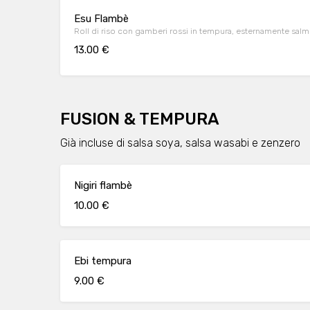
Esu Flambè
Roll di riso con gamberi rossi in tempura, esternamente salm
13.00 €
FUSION & TEMPURA
Già incluse di salsa soya, salsa wasabi e zenzero
Nigiri flambè
10.00 €
Ebi tempura
9.00 €