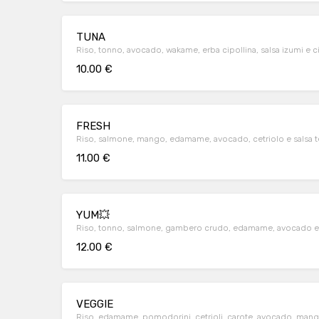
TUNA
Riso, tonno, avocado, wakame, erba c
10.00 €
FRESH
Riso, salmone, mango, edamame, avocado, cetriolo e salsa t
11.00 €
YUM💥
Riso, tonno, salmone, gambero crudo, edamame, avocado e s
12.00 €
VEGGIE
Riso, edamame, pomodorini, cetrioli, carote, avocado, man