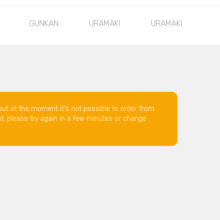
GUNKAN
URAMAKI
URAMAKI SPECIAL
but at the moment it's not possible to order from
nt, please try again in a few minutes or change