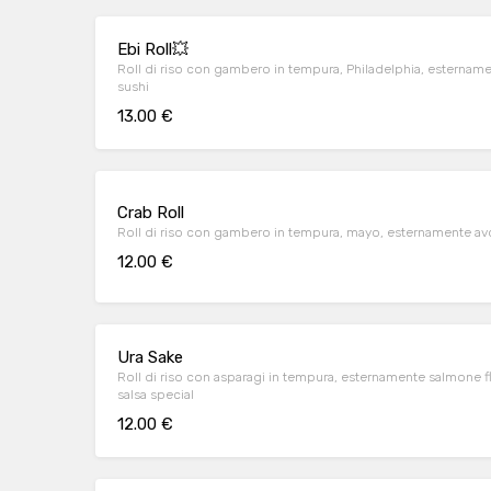
Ebi Roll💥
Roll di riso con gambero in tempura, Philadelphia, esternam
sushi
13.00 €
Crab Roll
Roll di riso con gambero in tempura, mayo, esternamente av
12.00 €
Ura Sake
Roll di riso con asparagi in tempura, esternamente salmone 
salsa special
12.00 €