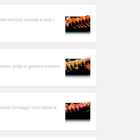
ente salmone, avocado e salsa i-
ocado, polpa di granchio e tobiko
flambe, formaggio fuso, tobiko e