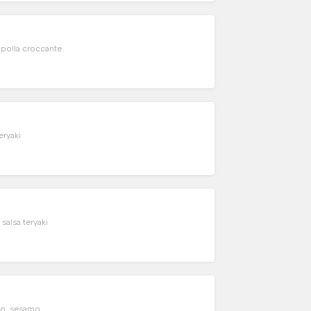
ipollina, salsa izumi e cipolla croccante
eryaki
alsa teryaki
go, sesamo,