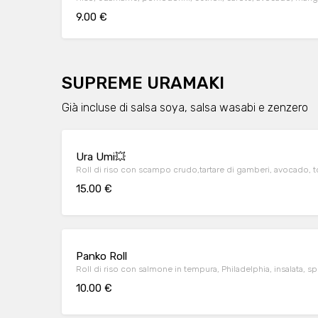
9.00 €
SUPREME URAMAKI
Già incluse di salsa soya, salsa wasabi e zenzero
Ura Umi💥
Roll di riso con scampo crudo,tartare di gamberi, avocado, 
15.00 €
Panko Roll
Roll di riso con salmone in tempura, Philadelphia, insalata, s
10.00 €