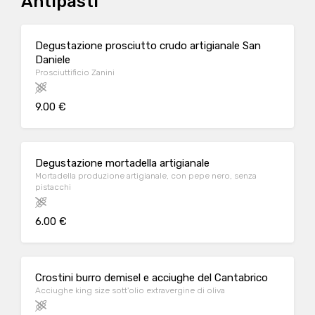
Antipasti
Degustazione prosciutto crudo artigianale San
Daniele
Prosciuttificio Zanini
9.00 €
Degustazione mortadella artigianale
Mortadella produzione artigianale, con pepe nero, senza
pistacchi
6.00 €
Crostini burro demisel e acciughe del Cantabrico
Acciughe king size sott'olio extravergine di oliva