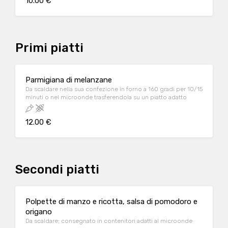
10.00 €
Primi piatti
Parmigiana di melanzane
Da scaldare nella sua confezione in forno a 160 gradi per 10/15
minuti o nel microonde trasferendola su un piatto adatto
12.00 €
Secondi piatti
Polpette di manzo e ricotta, salsa di pomodoro e
origano
Da scaldare; consegnato in contenitori adatti al microonde