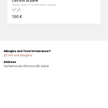
Cestino di pane
Grano duro e 100% lievito madre
1.50 €
Allergies and food intolerance?
Info and allergens
Address
Via Raimondo D'Aronco 39, Udine