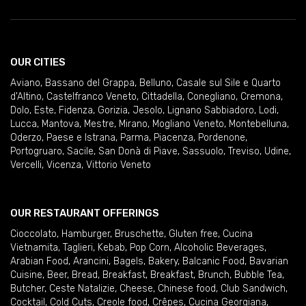
OUR CITIES
Aviano
,
Bassano del Grappa
,
Belluno
,
Casale sul Sile e Quarto
d'Altino
,
Castelfranco Veneto
,
Cittadella
,
Conegliano
,
Cremona
,
Dolo
,
Este
,
Fidenza
,
Gorizia
,
Jesolo
,
Lignano Sabbiadoro
,
Lodi
,
Lucca
,
Mantova
,
Mestre
,
Mirano
,
Mogliano Veneto
,
Montebelluna
,
Oderzo
,
Paese e Istrana
,
Parma
,
Piacenza
,
Pordenone
,
Portogruaro
,
Sacile
,
San Donà di Piave
,
Sassuolo
,
Treviso
,
Udine
,
Vercelli
,
Vicenza
,
Vittorio Veneto
OUR RESTAURANT OFFERINGS
Cioccolato
,
Hamburger
,
Bruschette
,
Gluten free
,
Cucina
Vietnamita
,
Taglieri
,
Kebab
,
Pop Corn
,
Alcoholic Beverages
,
Arabian Food
,
Arancini
,
Bagels
,
Bakery
,
Balcanic Food
,
Bavarian
Cuisine
,
Beer
,
Bread
,
Breakfast
,
Breakfast
,
Brunch
,
Bubble Tea
,
Butcher
,
Ceste Natalizie
,
Cheese
,
Chinese food
,
Club Sandwich
,
Cocktail
,
Cold Cuts
,
Creole food
,
Crêpes
,
Cucina Georgiana
,