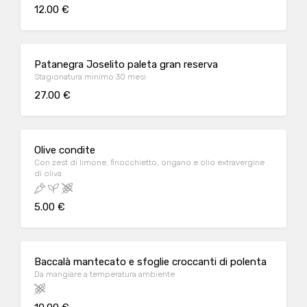
12.00 €
Patanegra Joselito paleta gran reserva
Stagionatura minimo 30 mesi
27.00 €
Olive condite
Con zest di limone, finocchietto, origano e olio extravergine
di oliva
5.00 €
Baccalà mantecato e sfoglie croccanti di polenta
Da mangiare a temperatura ambiente