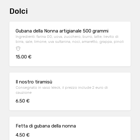
Dolci
Gubana della Nonna artigianale 500 grammi
Ingredienti: farina 00, uova, zucchero, burro, latte, lievito di
birra, sale, limone, uva sultanina, noci, amaretto, grappa, pinoli
15.00 €
Il nostro tiramisù
Consegnato in vaso Weck, il prezzo include 2 euro di
cauzione
6.50 €
Fetta di gubana della nonna
4.50 €