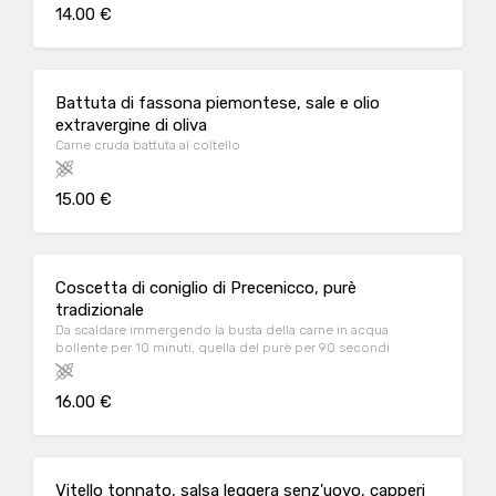
14.00 €
Battuta di fassona piemontese, sale e olio
extravergine di oliva
Carne cruda battuta al coltello
15.00 €
Coscetta di coniglio di Precenicco, purè
tradizionale
Da scaldare immergendo la busta della carne in acqua
bollente per 10 minuti, quella del purè per 90 secondi
16.00 €
Vitello tonnato, salsa leggera senz'uovo, capperi