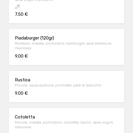
7.50 €
Piadaburger (120gr)
Montasio, insalata, pomodoro, hamburger, salsa barbecue,
maionese
9.00 €
Rustica
Provola, squacquerone, porchetta, paté di radicchio
9.00 €
Cotoletta
Provola, insalata, pomodoro, cotoletta, bacon, salsa yogurt,
maionese