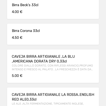
Birra Beck's 33cl
4.00 €
Birra Corona 33cl
4.50 €
CAVEJA BIRRA ARTIGIANALE ,LA BLU
,AMERICANA DORATA DRY 0,33cl
COLORE GIALLO DORATO, CON RIFLESSI ARANCIO,PROFUMO
INTENSO E FRESCO AL PALATO , LA FRESCHEZZA È DATA DAL
BLAND DI LUPPOLI AMERICANI, RIMANE SECCA E DISSETANTE
5.00 €
CON NOTE DI AMARO PERSISTENTE!
CAVEJA BIRRA ARTIGIANALE LA ROSSA..ENGLISH
RED ALE0,33cl
LE ALE ,ALTA FERMENTAZIONE, TIPICAMENTE INGLESE,