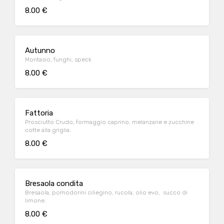
8.00 €
Autunno
Montasio, funghi, speck
8.00 €
Fattoria
Prosciutto Crudo, formaggio caprino, melanzane e zucchine
cotte alla griglia.
8.00 €
Bresaola condita
Bresaola, pomodorini ciliegino, rucola, olio evo, succo di
limone.
8.00 €