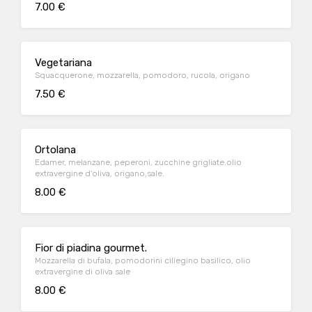
7.00 €
Vegetariana
Squacquerone, mozzarella, pomodoro, rucola, origano
7.50 €
Ortolana
Edamer, melanzane, peperoni, zucchine grigliate.olio
extravergine d'oliva, origano,sale.
8.00 €
Fior di piadina gourmet.
Mozzarella di bufala, pomodorini ciliegino basilico, olio
extravergine di oliva sale
8.00 €