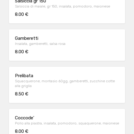
Salsiccia gr 150
Salsiccia di maiale, gr 150, insalata, pomodoro, maionese
8.00 €
Gamberetti
Insalata, gamberetti, salsa rosa
8.00 €
Prelibata
Squacquerone, montasio 60gg, gamberetti, zucchine cotte
alla griglia
8.50 €
Coccode'
Pollo alla piastra, insalata, pomodoro, squaquerone, maionese
8.00 €