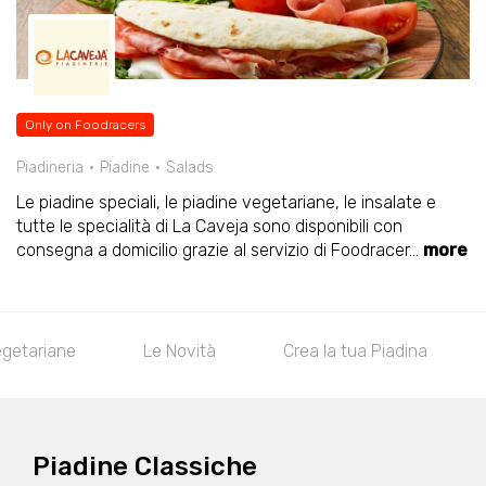
Only on Foodracers
Piadineria
Piadine
Salads
Le piadine speciali, le piadine vegetariane, le insalate e
tutte le specialità di La Caveja sono disponibili con
consegna a domicilio grazie al servizio di Foodracer
...
more
egetariane
Le Novità
Crea la tua Piadina
Piadine Classiche