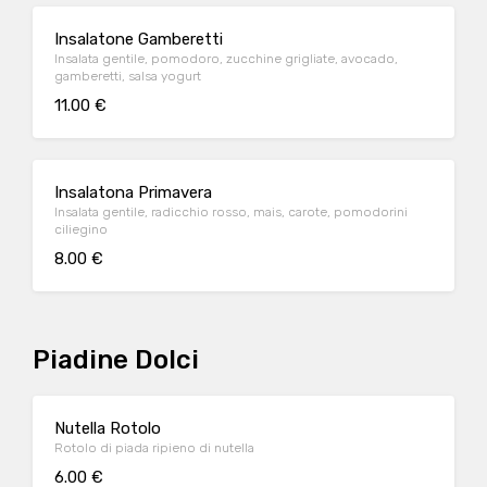
Insalatone Gamberetti
Insalata gentile, pomodoro, zucchine grigliate, avocado,
gamberetti, salsa yogurt
11.00 €
Insalatona Primavera
Insalata gentile, radicchio rosso, mais, carote, pomodorini
ciliegino
8.00 €
Piadine Dolci
Nutella Rotolo
Rotolo di piada ripieno di nutella
6.00 €