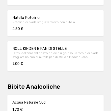
Nutella Rotolino
Rotolino di piada sfogliata farcito con nutella
4.50 €
ROLL KINDER E PAN DI STELLE
Fatevi deliziare dal nostro dolce piu goloso,un rotolo di piada
sfogliata ripieno di nutella pan di stelle e kinder bueno.
7.00 €
Bibite Analcoliche
Acqua Naturale 50cl
1.70 €