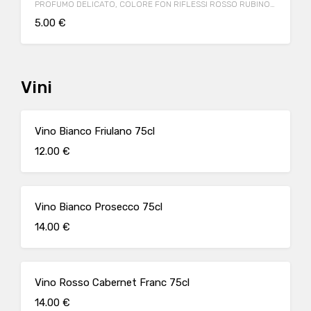
PROFUMO DELICATO, COLORE FON RIFLESSI ROSSO RUBINO,
NOTE FRUTTATE DI PRUGNA E UVA SULTANINA, GUSTO
5.00 €
MORBIDO CHE RIEMPIONO IL PALATO.
Vini
Vino Bianco Friulano 75cl
12.00 €
Vino Bianco Prosecco 75cl
14.00 €
Vino Rosso Cabernet Franc 75cl
14.00 €