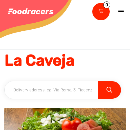
0
La Caveja