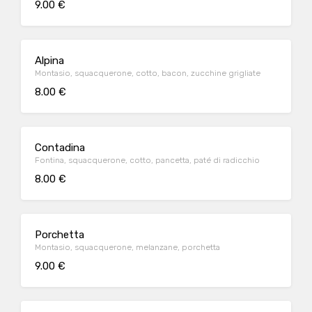
9.00 €
Alpina
Montasio, squacquerone, cotto, bacon, zucchine grigliate
8.00 €
Contadina
Fontina, squacquerone, cotto, pancetta, paté di radicchio
8.00 €
Porchetta
Montasio, squacquerone, melanzane, porchetta
9.00 €