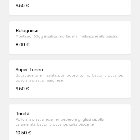
9.50 €
Bolognese
Montasio, 60gg insalata, mortadella, melanzane alla piastra.
8.00 €
Super Tonno
Squacquerone, insalata, pomodoro, tonno, bacon croccante,
uovo alla piastra, maionese.
9.50 €
Trinità
Pollo alla piastra, edamer, peperoni grigliati cipolla
caramellata, bacon croccante, salsa piccante.
10.50 €