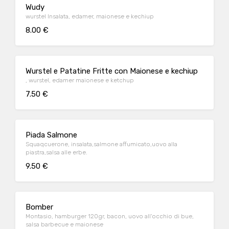
Wudy
wurstel Insalata, edamer, maionese e kechiup
8.00 €
Wurstel e Patatine Fritte con Maionese e kechiup
, wurstel, edamer maionese e ketchup
7.50 €
Piada Salmone
Squaqcuerone, insalata,salmone affumicato,uovo alla
piastra,salsa alle erbe.
9.50 €
Bomber
Montasio, hamburger 120gr, bacon, uovo all'occhio di bue,
salsa barbecue e maionese