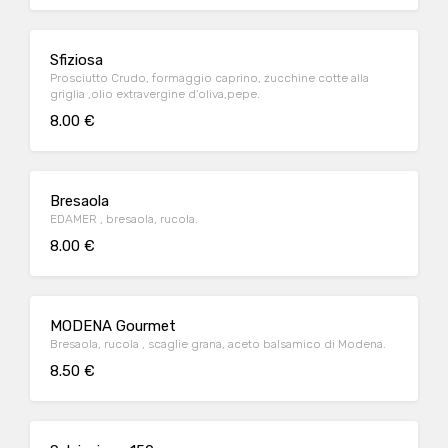
Sfiziosa
Prosciutto Crudo, formaggio caprino, zucchine cotte alla
griglia ,olio extravergine d'oliva,pepe.
8.00 €
Bresaola
EDAMER , bresaola, rucola.
8.00 €
MODENA Gourmet
Bresaola, rucola , scaglie grana, aceto balsamico di Modena.
8.50 €