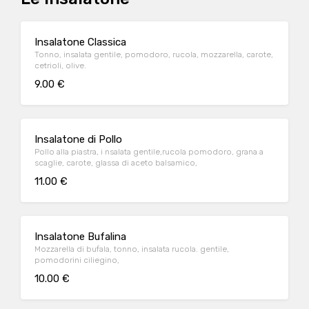
Insalatone Classica
Tonno, insalata gentile, pomodoro, rucola, mozzarella, carote,
cetrioli, olive.
9.00 €
Insalatone di Pollo
Pollo alla piastra, i nsalata gentile,rucola pomodoro, grana a
scaglie, carote, glassa di aceto balsamico,
11.00 €
Insalatone Bufalina
Mozzarella di bufala, tonno, insalata rucola. gentile,
pomodorini ciliegino,
10.00 €