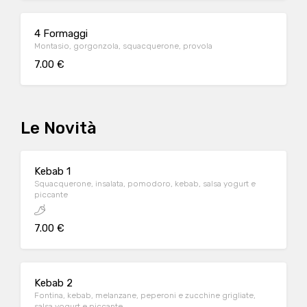
4 Formaggi
Montasio, gorgonzola, squacquerone, provola
7.00 €
Le Novità
Kebab 1
Squacquerone, insalata, pomodoro, kebab, salsa yogurt e
piccante
7.00 €
Kebab 2
Fontina, kebab, melanzane, peperoni e zucchine grigliate,
salsa yogurt e piccante