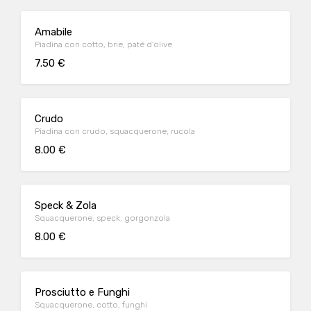
Amabile
Piadina con cotto, brie, paté d'olive
7.50 €
Crudo
Piadina con crudo, squacquerone, rucola
8.00 €
Speck & Zola
Squacquerone, speck, gorgonzola
8.00 €
Prosciutto e Funghi
Squacquerone, cotto, funghi