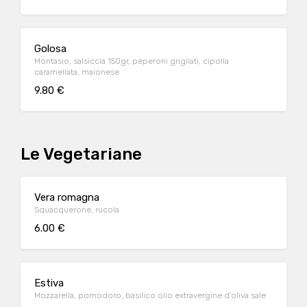
Golosa
Montasio, salsiccia 150gr, peperoni grigliati, cipolla
caramellata, maionese
9.80 €
Le Vegetariane
Vera romagna
Squacquerone, rucola
6.00 €
Estiva
Mozzarella, pomodoro, basilico olio extravergine d'oliva sale