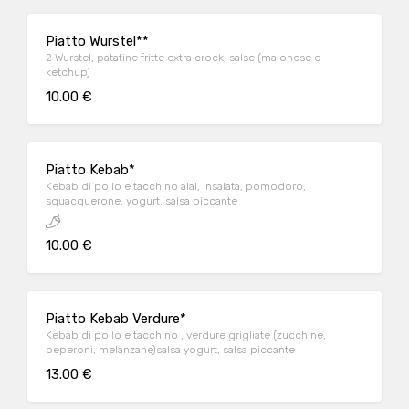
Piatto Wurstel**
2 Wurstel, patatine fritte extra crock, salse (maionese e
ketchup)
10.00 €
Piatto Kebab*
Kebab di pollo e tacchino alal, insalata, pomodoro,
squacquerone, yogurt, salsa piccante
10.00 €
Piatto Kebab Verdure*
Kebab di pollo e tacchino , verdure grigliate (zucchine,
peperoni, melanzane)salsa yogurt, salsa piccante
13.00 €