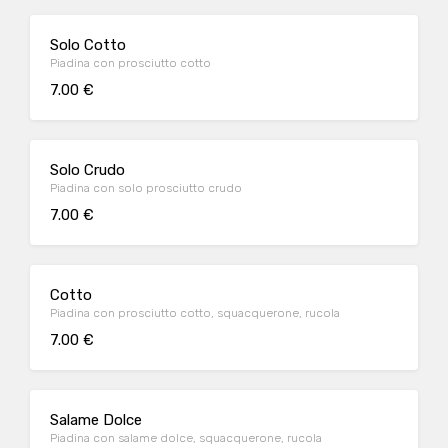
Solo Cotto
Piadina con prosciutto cotto
7.00 €
Solo Crudo
Piadina con solo prosciutto crudo
7.00 €
Cotto
Piadina con prosciutto cotto, squacquerone, rucola
7.00 €
Salame Dolce
Piadina con salame dolce, squacquerone, rucola