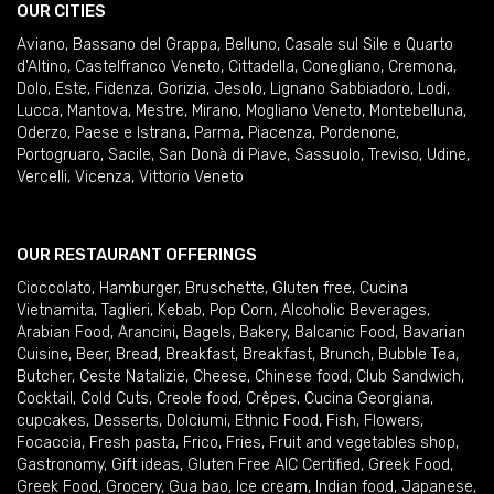
OUR CITIES
Aviano
,
Bassano del Grappa
,
Belluno
,
Casale sul Sile e Quarto
d'Altino
,
Castelfranco Veneto
,
Cittadella
,
Conegliano
,
Cremona
,
Dolo
,
Este
,
Fidenza
,
Gorizia
,
Jesolo
,
Lignano Sabbiadoro
,
Lodi
,
Lucca
,
Mantova
,
Mestre
,
Mirano
,
Mogliano Veneto
,
Montebelluna
,
Oderzo
,
Paese e Istrana
,
Parma
,
Piacenza
,
Pordenone
,
Portogruaro
,
Sacile
,
San Donà di Piave
,
Sassuolo
,
Treviso
,
Udine
,
Vercelli
,
Vicenza
,
Vittorio Veneto
OUR RESTAURANT OFFERINGS
Cioccolato
,
Hamburger
,
Bruschette
,
Gluten free
,
Cucina
Vietnamita
,
Taglieri
,
Kebab
,
Pop Corn
,
Alcoholic Beverages
,
Arabian Food
,
Arancini
,
Bagels
,
Bakery
,
Balcanic Food
,
Bavarian
Cuisine
,
Beer
,
Bread
,
Breakfast
,
Breakfast
,
Brunch
,
Bubble Tea
,
Butcher
,
Ceste Natalizie
,
Cheese
,
Chinese food
,
Club Sandwich
,
Cocktail
,
Cold Cuts
,
Creole food
,
Crêpes
,
Cucina Georgiana
,
cupcakes
,
Desserts
,
Dolciumi
,
Ethnic Food
,
Fish
,
Flowers
,
Focaccia
,
Fresh pasta
,
Frico
,
Fries
,
Fruit and vegetables shop
,
Gastronomy
,
Gift ideas
,
Gluten Free AIC Certified
,
Greek Food
,
Greek Food
,
Grocery
,
Gua bao
,
Ice cream
,
Indian food
,
Japanese
,