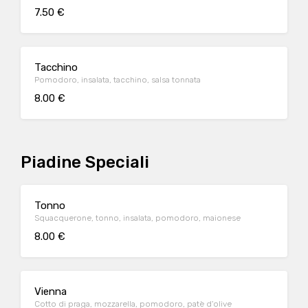
7.50 €
Tacchino
Pomodoro, insalata, tacchino, salsa tonnata
8.00 €
Piadine Speciali
Tonno
Squacquerone, tonno, insalata, pomodoro, maionese
8.00 €
Vienna
Cotto di praga, mozzarella, pomodoro, patè d'olive