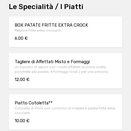
Le Specialità / I Piatti
BOX PATATE FRITTE EXTRA CROCK
Patatine fritte extra croccanti
6.00 €
Tagliere di Affettati Misto e Formaggi
Un tripudio di sapori con i nostri affettati di prima scelta,
porchetta alla piastra, e formaggi locali.( per una persona
abbondante/2)
12.00 €
Piatto Cotoletta**
Cotoletta di Pollo con contorno di insalata e patate fritte extra
croccanti.
10.00 €