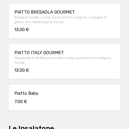
PIATTO BRESAOLA GOURMET
Bresaola scelta, rucola, pomodorini ciliegino, e scaglie di
grana, olio extravergine d'oliva.
13.00 €
PIATTO ITALY GOURMET
Mozzarella di Bufala prosciutto crudo, pomodorini ciliegino,
rucola.
13.00 €
Piatto Baby
7.00 €
Le Insalatone