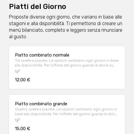
Piatti del Giorno
Proposte diverse ogni giorno, che variano in base alle
stagioni e alla disponibilità. Ti permettono di creare un
menù bilanciato, completo e leggero senza rinunciare
al gusto.
Piatto combinato normale
Tre scelte a piacere. Le opzioni cambiano ogni giorno in base
alla disponibilità. Per l’offerta del giorno guarda le storie su
Instagram o Facebook nella pagina del locale, oppure
contattalo al n. 0432 1504958
12.00 €
Piatto combinato grande
Quattro scelte a piacere. Le opzioni cambiano ogni giorno in
base alla disponibilità. Per l’offerta del giorno guarda le storie
su Instagram nella pagina del locale, oppure contattalo al n.
0432 1504958
15.00 €