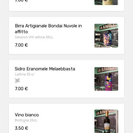
Birra Artigianale Bondai Nuvole in
affitto
Session IPA lattina 33cL
7.00 €
Sidro Eranomele Melaebbasta
Lattina 33 cl
7.00 €
Vino bianco
Bottiglia 25cL
3.50 €