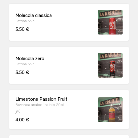
Molecola classica
Lattina 33 cl
3.50 €
Molecola zero
Lattina 33 cl
3.50 €
Limestone Passion Fruit
Bevanda analcolica bio 20cL
4.00 €