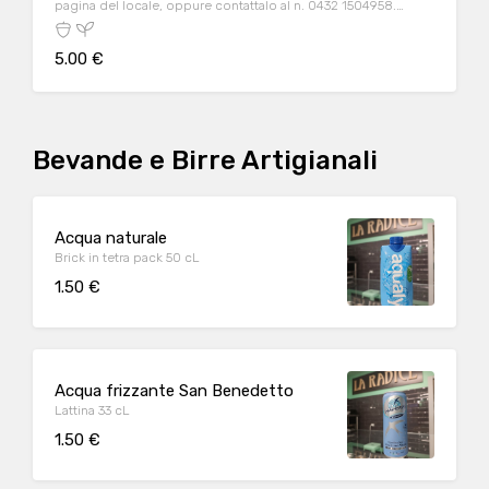
pagina del locale, oppure contattalo al n. 0432 1504958.
Specificare senza glutine nelle note se si desidera questa
opzione
5.00 €
Bevande e Birre Artigianali
Acqua naturale
Brick in tetra pack 50 cL
1.50 €
Acqua frizzante San Benedetto
Lattina 33 cL
1.50 €