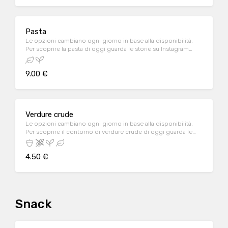
Pasta
Le opzioni cambiano ogni giorno in base alla disponibilità.
Per scoprire la pasta di oggi guarda le storie su Instagram
nella pagina del locale, oppure contattalo al n. 0432 1504958
9.00 €
Verdure crude
Le opzioni cambiano ogni giorno in base alla disponibilità.
Per scoprire il contorno di verdure crude di oggi guarda le
storie su Instagram nella pagina del locale, oppure contattalo
al n. 0432 1504958
4.50 €
Snack