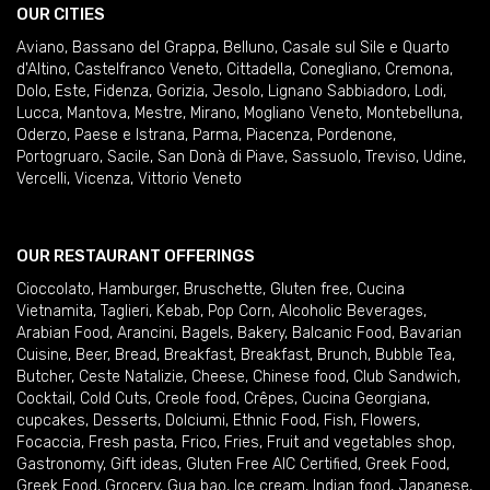
OUR CITIES
Aviano
,
Bassano del Grappa
,
Belluno
,
Casale sul Sile e Quarto
d'Altino
,
Castelfranco Veneto
,
Cittadella
,
Conegliano
,
Cremona
,
Dolo
,
Este
,
Fidenza
,
Gorizia
,
Jesolo
,
Lignano Sabbiadoro
,
Lodi
,
Lucca
,
Mantova
,
Mestre
,
Mirano
,
Mogliano Veneto
,
Montebelluna
,
Oderzo
,
Paese e Istrana
,
Parma
,
Piacenza
,
Pordenone
,
Portogruaro
,
Sacile
,
San Donà di Piave
,
Sassuolo
,
Treviso
,
Udine
,
Vercelli
,
Vicenza
,
Vittorio Veneto
OUR RESTAURANT OFFERINGS
Cioccolato
,
Hamburger
,
Bruschette
,
Gluten free
,
Cucina
Vietnamita
,
Taglieri
,
Kebab
,
Pop Corn
,
Alcoholic Beverages
,
Arabian Food
,
Arancini
,
Bagels
,
Bakery
,
Balcanic Food
,
Bavarian
Cuisine
,
Beer
,
Bread
,
Breakfast
,
Breakfast
,
Brunch
,
Bubble Tea
,
Butcher
,
Ceste Natalizie
,
Cheese
,
Chinese food
,
Club Sandwich
,
Cocktail
,
Cold Cuts
,
Creole food
,
Crêpes
,
Cucina Georgiana
,
cupcakes
,
Desserts
,
Dolciumi
,
Ethnic Food
,
Fish
,
Flowers
,
Focaccia
,
Fresh pasta
,
Frico
,
Fries
,
Fruit and vegetables shop
,
Gastronomy
,
Gift ideas
,
Gluten Free AIC Certified
,
Greek Food
,
Greek Food
,
Grocery
,
Gua bao
,
Ice cream
,
Indian food
,
Japanese
,