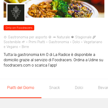
Only on Foodracers
🍲 Gastronomia per asporto 🍪 🥕 Naturale 🍁 Stagionale 🌾
Sostenibile 🌱
Primi Piatti
Gastronomia
Dolci
Vegetariano
e Vegano
Birre
Tutta la gastronomia km 0 di La Radice è disponibile a
domicilio grazie al servizio di Foodracers. Ordina a Udine su
foodracers.com o scarica l'app!
Piatti del Giorno
Snack
Dolci
Bevan