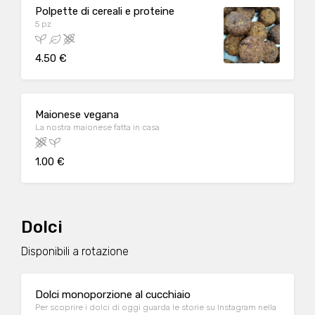
Polpette di cereali e proteine
5 pz
4.50 €
Maionese vegana
La nostra maionese fatta in casa
1.00 €
Dolci
Disponibili a rotazione
Dolci monoporzione al cucchiaio
Per scoprire i dolci di oggi guarda le storie su Instagram nella