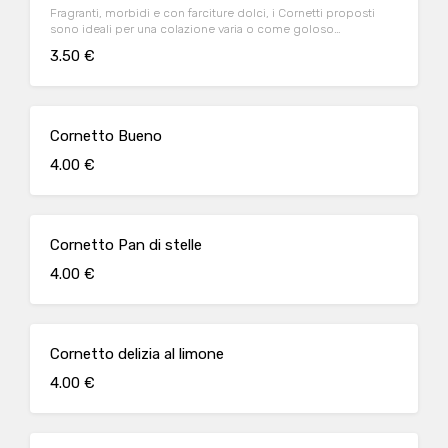
Fragranti, morbidi e con farciture dolci, i Cornetti proposti
sono ideali per una colazione varia o come goloso
spezzafame Sbizzarisciti eeeeeesagera e godi
3.50 €
Cornetto Bueno
4.00 €
Cornetto Pan di stelle
4.00 €
Cornetto delizia al limone
4.00 €