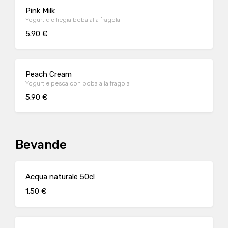
Pink Milk
Yogurt e ciliegia boba alla fragola
5.90 €
Peach Cream
Yogurt e pesca con boba alla fragola
5.90 €
Bevande
Acqua naturale 50cl
1.50 €