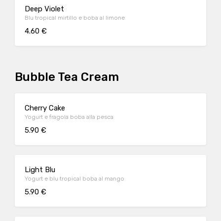
Deep Violet
Blu tropical mirtillo e boba al limone
4.60 €
Bubble Tea Cream
Cherry Cake
Yogurt e fragola boba alla pesca
5.90 €
Light Blu
Yogurt e blu tropical boba al mango
5.90 €