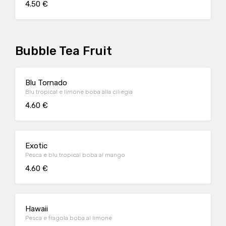
4.50 €
Bubble Tea Fruit
Blu Tornado
Blu tropical e limone boba alla ciliegia
4.60 €
Exotic
Pesca e blu tropical boba al mango
4.60 €
Hawaii
Pesca e fragola boba al limone