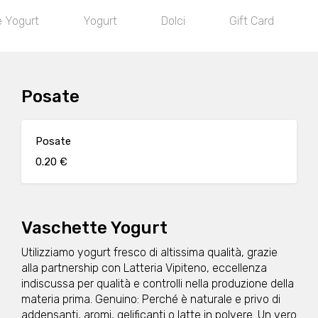
 Yogurt
Yogurt
Dolci
Gift Card
Posate
Posate
0.20 €
Vaschette Yogurt
Utilizziamo yogurt fresco di altissima qualità, grazie
alla partnership con Latteria Vipiteno, eccellenza
indiscussa per qualità e controlli nella produzione della
materia prima. Genuino: Perché è naturale e privo di
addensanti, aromi, gelificanti o latte in polvere. Un vero