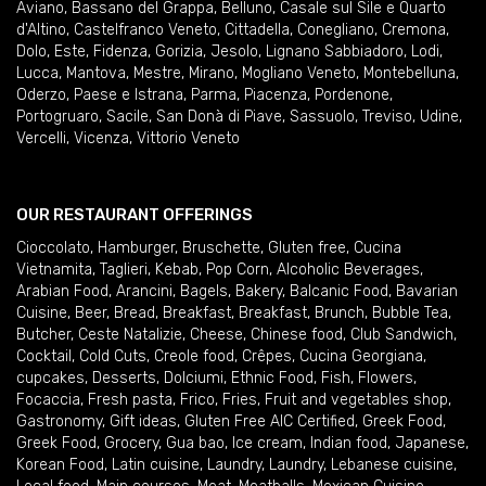
Aviano
,
Bassano del Grappa
,
Belluno
,
Casale sul Sile e Quarto
d'Altino
,
Castelfranco Veneto
,
Cittadella
,
Conegliano
,
Cremona
,
Dolo
,
Este
,
Fidenza
,
Gorizia
,
Jesolo
,
Lignano Sabbiadoro
,
Lodi
,
Lucca
,
Mantova
,
Mestre
,
Mirano
,
Mogliano Veneto
,
Montebelluna
,
Oderzo
,
Paese e Istrana
,
Parma
,
Piacenza
,
Pordenone
,
Portogruaro
,
Sacile
,
San Donà di Piave
,
Sassuolo
,
Treviso
,
Udine
,
Vercelli
,
Vicenza
,
Vittorio Veneto
OUR RESTAURANT OFFERINGS
Cioccolato
,
Hamburger
,
Bruschette
,
Gluten free
,
Cucina
Vietnamita
,
Taglieri
,
Kebab
,
Pop Corn
,
Alcoholic Beverages
,
Arabian Food
,
Arancini
,
Bagels
,
Bakery
,
Balcanic Food
,
Bavarian
Cuisine
,
Beer
,
Bread
,
Breakfast
,
Breakfast
,
Brunch
,
Bubble Tea
,
Butcher
,
Ceste Natalizie
,
Cheese
,
Chinese food
,
Club Sandwich
,
Cocktail
,
Cold Cuts
,
Creole food
,
Crêpes
,
Cucina Georgiana
,
cupcakes
,
Desserts
,
Dolciumi
,
Ethnic Food
,
Fish
,
Flowers
,
Focaccia
,
Fresh pasta
,
Frico
,
Fries
,
Fruit and vegetables shop
,
Gastronomy
,
Gift ideas
,
Gluten Free AIC Certified
,
Greek Food
,
Greek Food
,
Grocery
,
Gua bao
,
Ice cream
,
Indian food
,
Japanese
,
Korean Food
,
Latin cuisine
,
Laundry
,
Laundry
,
Lebanese cuisine
,