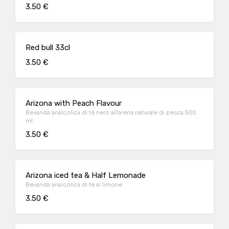
3.50 €
Red bull 33cl
3.50 €
Arizona with Peach Flavour
Bevanda analcolica di tè nero all’arena naturale di pesca 500
ml
3.50 €
Arizona iced tea & Half Lemonade
Bevanda analcolica di te al limone
3.50 €