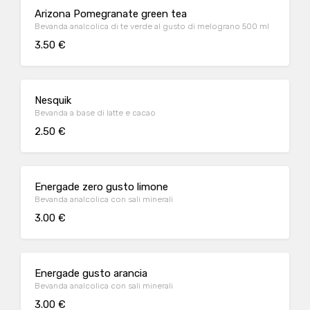
Arizona Pomegranate green tea
Bevanda analcolica di te verde al gusto di melograno 500 ml
3.50 €
Nesquik
Bevanda a base di latte e cacao
2.50 €
Energade zero gusto limone
Bevanda analcolica con sali minerali
3.00 €
Energade gusto arancia
Bevanda analcolica con sali minerali
3.00 €