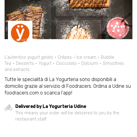
L'autentico yogurt gelato
Crêpes
Ice cream
Bubble
Tea
Desserts
Yogurt
Cioccolato
Dolciumi
Smoothies
and extracts
Tutte le specialità di La Yogurteria sono disponibili a
domicilio grazie al servizio di Foodracers. Ordina a Udine su
foodracers.com o scarica l'app!
Delivered by La Yogurteria Udine
This means your order will be delivered to you by the
restaurant staff.