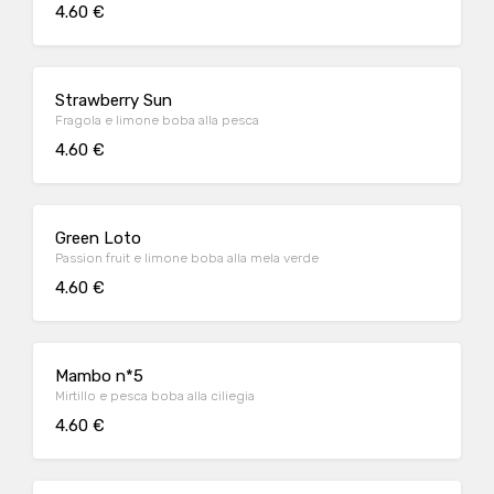
4.60 €
Strawberry Sun
Fragola e limone boba alla pesca
4.60 €
Green Loto
Passion fruit e limone boba alla mela verde
4.60 €
Mambo n*5
Mirtillo e pesca boba alla ciliegia
4.60 €