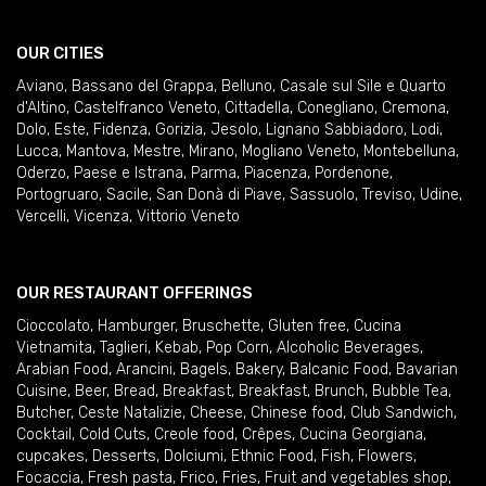
OUR CITIES
Aviano
,
Bassano del Grappa
,
Belluno
,
Casale sul Sile e Quarto
d'Altino
,
Castelfranco Veneto
,
Cittadella
,
Conegliano
,
Cremona
,
Dolo
,
Este
,
Fidenza
,
Gorizia
,
Jesolo
,
Lignano Sabbiadoro
,
Lodi
,
Lucca
,
Mantova
,
Mestre
,
Mirano
,
Mogliano Veneto
,
Montebelluna
,
Oderzo
,
Paese e Istrana
,
Parma
,
Piacenza
,
Pordenone
,
Portogruaro
,
Sacile
,
San Donà di Piave
,
Sassuolo
,
Treviso
,
Udine
,
Vercelli
,
Vicenza
,
Vittorio Veneto
OUR RESTAURANT OFFERINGS
Cioccolato
,
Hamburger
,
Bruschette
,
Gluten free
,
Cucina
Vietnamita
,
Taglieri
,
Kebab
,
Pop Corn
,
Alcoholic Beverages
,
Arabian Food
,
Arancini
,
Bagels
,
Bakery
,
Balcanic Food
,
Bavarian
Cuisine
,
Beer
,
Bread
,
Breakfast
,
Breakfast
,
Brunch
,
Bubble Tea
,
Butcher
,
Ceste Natalizie
,
Cheese
,
Chinese food
,
Club Sandwich
,
Cocktail
,
Cold Cuts
,
Creole food
,
Crêpes
,
Cucina Georgiana
,
cupcakes
,
Desserts
,
Dolciumi
,
Ethnic Food
,
Fish
,
Flowers
,
Focaccia
,
Fresh pasta
,
Frico
,
Fries
,
Fruit and vegetables shop
,