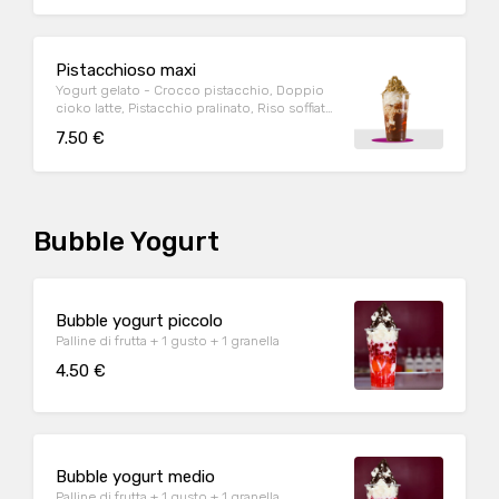
Pistacchioso maxi
Yogurt gelato - Crocco pistacchio, Doppio
cioko latte, Pistacchio pralinato, Riso soffiato
bianco
7.50 €
Bubble Yogurt
Bubble yogurt piccolo
Palline di frutta + 1 gusto + 1 granella
4.50 €
Bubble yogurt medio
Palline di frutta + 1 gusto + 1 granella