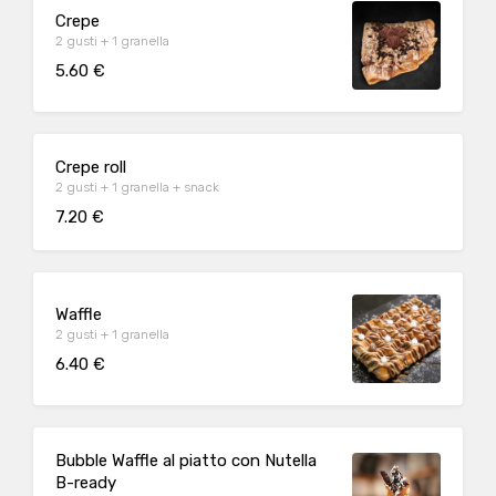
Crepe
2 gusti + 1 granella
5.60 €
Crepe roll
2 gusti + 1 granella + snack
7.20 €
Waffle
2 gusti + 1 granella
6.40 €
Bubble Waffle al piatto con Nutella
B-ready