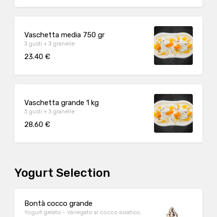
Vaschetta media 750 gr
3 gusti + 3 granelle
23.40 €
Vaschetta grande 1 kg
3 gusti + 3 granelle
28.60 €
Yogurt Selection
Bontà cocco grande
Yogurt gelato - Variegato al cocco asiatico,