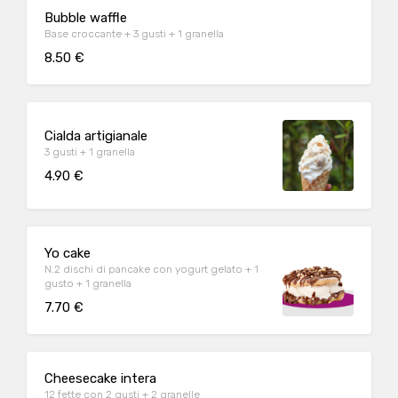
Bubble waffle
Base croccante + 3 gusti + 1 granella
8.50 €
Cialda artigianale
3 gusti + 1 granella
4.90 €
Yo cake
N.2 dischi di pancake con yogurt gelato + 1
gusto + 1 granella
7.70 €
Cheesecake intera
12 fette con 2 gusti + 2 granelle