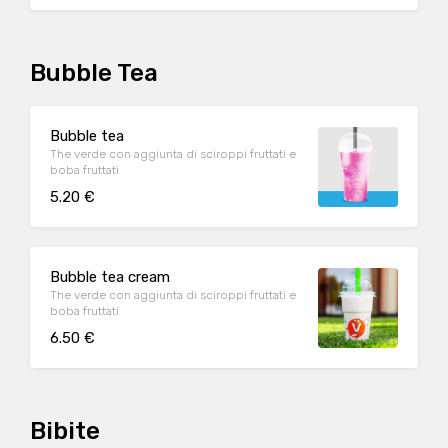
Stelle
Bubble Tea
Bubble tea
The verde con aggiunta di sciroppi fruttati e
boba fruttati
5.20 €
Bubble tea cream
The verde con aggiunta di sciroppi fruttati e
boba fruttati
6.50 €
Bibite