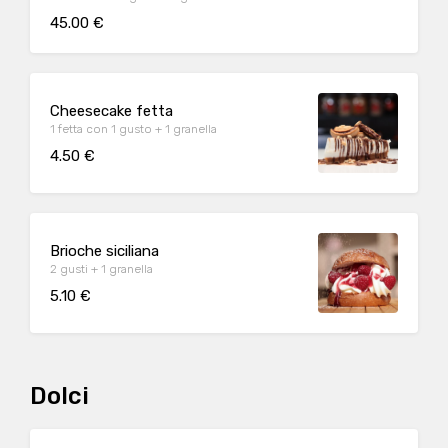
45.00 €
Cheesecake fetta
1 fetta con 1 gusto + 1 granella
4.50 €
Brioche siciliana
2 gusti + 1 granella
5.10 €
Dolci