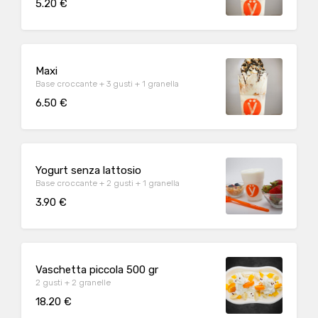
5.20 €
Maxi
Base croccante + 3 gusti + 1 granella
6.50 €
Yogurt senza lattosio
Base croccante + 2 gusti + 1 granella
3.90 €
Vaschetta piccola 500 gr
2 gusti + 2 granelle
18.20 €