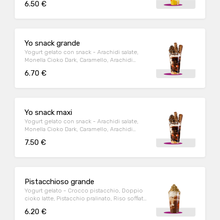
6.50 €
Yo snack grande
Yogurt gelato con snack - Arachidi salate,
Monella Cioko Dark, Caramello, Arachidi
pralinate, Corn flakes, Snikers
6.70 €
Yo snack maxi
Yogurt gelato con snack - Arachidi salate,
Monella Cioko Dark, Caramello, Arachidi
pralinate, Corn flakes, Snikers
7.50 €
Pistacchioso grande
Yogurt gelato - Crocco pistacchio, Doppio
cioko latte, Pistacchio pralinato, Riso soffiato
bianco
6.20 €