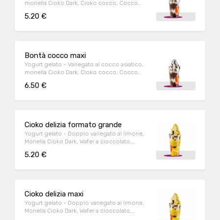
monella Cioko Dark, Cioko cocco, Cocco
rapè, Riso soffiato cacao
5.20 €
Bontà cocco maxi
Yogurt gelato - Variegato al cocco asiatico,
monella Cioko Dark, Cioko cocco, Cocco
rapè, Riso soffiato cacao
6.50 €
Cioko delizia formato grande
Yogurt gelato - Doppio variegato al limone,
Monella Cioko Dark, Wafer a cioccolato,
CornFlakes
5.20 €
Cioko delizia maxi
Yogurt gelato - Doppio variegato al limone,
Monella Cioko Dark, Wafer a cioccolato,
CornFlakes