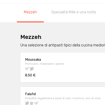
Mezzeh
Specialità Mille e una notte
Mezzeh
Una selezione di antipasti tipici della cucina medior
Moussaka
Pomodori, melanzane, spezie.
8.50 €
Falafel
Polpette vegetariane a base di ceci, hummus, olio di oliva