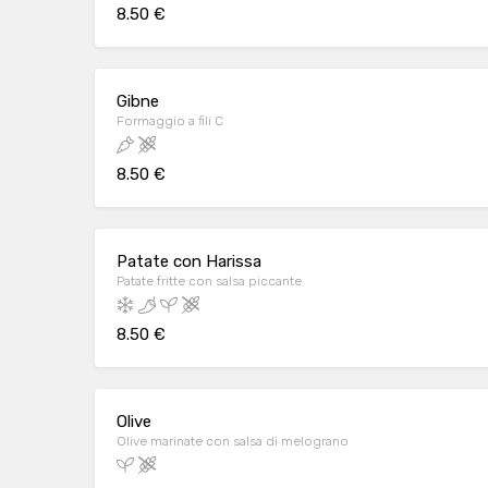
8.50 €
Gibne
Formaggio a fili C
8.50 €
Patate con Harissa
Patate fritte con salsa piccante
8.50 €
Olive
Olive marinate con salsa di melograno