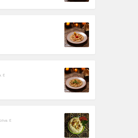
a. E
liva. E