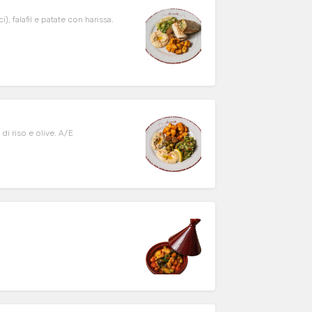
 falafil e patate con harissa.
di riso e olive. A/E