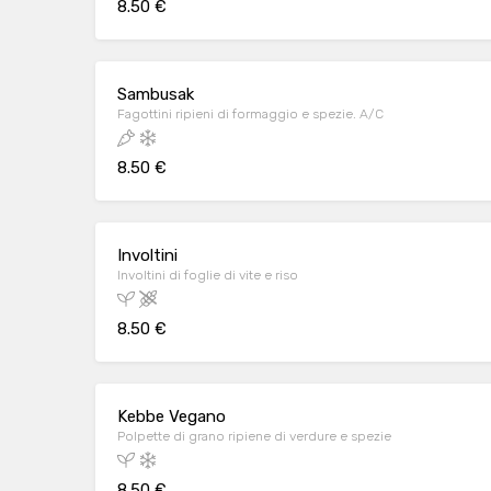
8.50 €
Sambusak
Fagottini ripieni di formaggio e spezie. A/C
8.50 €
Involtini
Involtini di foglie di vite e riso
8.50 €
Kebbe Vegano
Polpette di grano ripiene di verdure e spezie
8.50 €