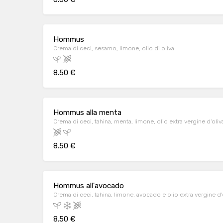
Hommus
Crema di ceci, sesamo, limone, olio di oliva.
8.50 €
Hommus alla menta
Crema di ceci, tahina, menta, limone, olio extra vergine d'oliv
8.50 €
Hommus all'avocado
Crema di ceci, tahina, limone, avocado e olio extra vergine d'o
8.50 €