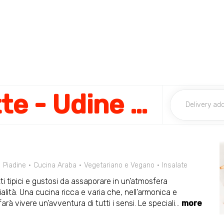
Mille e una Notte - Udine Centro
Piadine
Cucina Araba
Vegetariano e Vegano
Insalate
atti tipici e gustosi da assaporare in un’atmosfera
alità. Una cucina ricca e varia che, nell’armonica e
farà vivere un’avventura di tutti i sensi. Le speciali
...
more