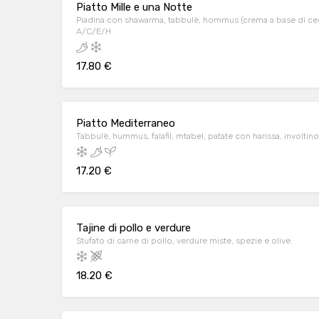
Piatto Mille e una Notte
Piadina con shawarma, tabbulè, hommus (crema a base di ceci),
A/C/E/H
17.80 €
Piatto Mediterraneo
Tabbulè, hummus, falafil, mtabel, patate con harissa, involtino 
17.20 €
Tajine di pollo e verdure
Stufato di carne di pollo, verdure miste, spezie e olive.
18.20 €