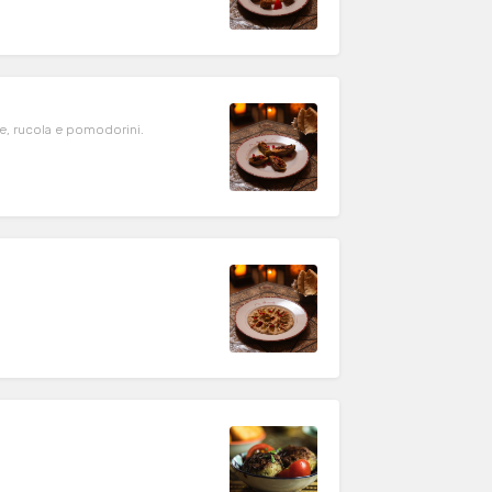
ie, rucola e pomodorini.