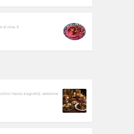
 di oliva. E
tacchino manzo e agnello), selezione