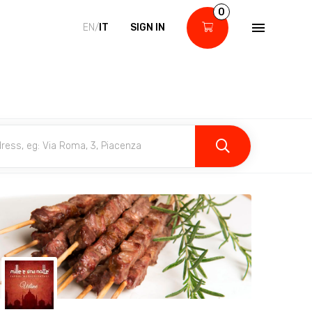
0
EN/
IT
SIGN IN