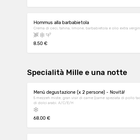
Hommus alla barbabietola
Crema di ceci, tahina, limone, barbabietola e olio extra vergine
8.50 €
Specialità Mille e una notte
Menù degustazione (x 2 persone) - Novità!
5 mezzeh miste, gran visir di carne (carne speziata di pollo 
di dolci arabi. A/C/E/H
68.00 €