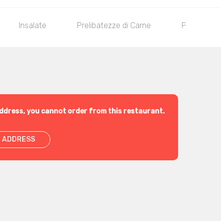
Insalate
Prelibatezze di Carne
Piadine e p
ddress, you cannot order from this restaurant.
 ADDRESS