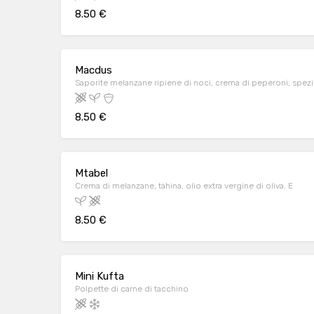
8.50 €
Macdus
Saporite melanzane ripiene di noci, crema di peperoni, spez
8.50 €
Mtabel
Crema di melanzane, tahina, olio extra vergine di oliva. E
8.50 €
Mini Kufta
Polpette di carne di tacchino