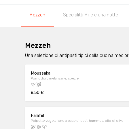
Mezzeh
Specialità Mille e una notte
Mezzeh
Una selezione di antipasti tipici della cucina medior
Moussaka
Pomodori, melanzane, spezie.
8.50 €
Falafel
Polpette vegetariane a base di ceci, hummus, olio di oliva