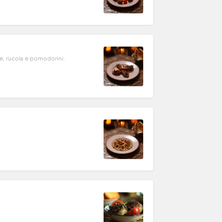
ie, rucola e pomodorini.