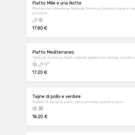
Piatto Mille e una Notte
Piadina con shawarma, tabbulè, hommus (crema a base di ceci),
A/C/E/H
17.80 €
Piatto Mediterraneo
Tabbulè, hummus, falafil, mtabel, patate con harissa, involtino 
17.20 €
Tajine di pollo e verdure
Stufato di carne di pollo, verdure miste, spezie e olive.
18.20 €