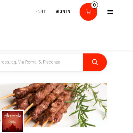
0
EN/
IT
SIGN IN