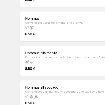
Hommus
Crema di ceci, sesamo, limone, olio di oliva.
8.50 €
Hommus alla menta
Crema di ceci, tahina, menta, limone, olio extra vergine d'oliv
8.50 €
Hommus all'avocado
Crema di ceci, tahina, limone, avocado e olio extra vergine d'o
8.50 €