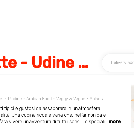
Mille e una Notte - Udine Centro
es
Piadine
Arabian Food
Veggy & Vegan
Salads
atti tipici e gustosi da assaporare in un’atmosfera
alità. Una cucina ricca e varia che, nell’armonica e
farà vivere un’avventura di tutti i sensi. Le speciali
...
more