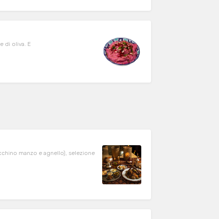
 di oliva. E
tacchino manzo e agnello), selezione