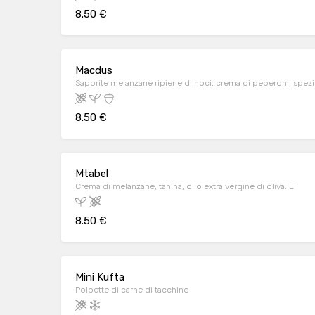
8.50 €
Macdus
Saporite melanzane ripiene di noci, crema di peperoni, spez
8.50 €
Mtabel
Crema di melanzane, tahina, olio extra vergine di oliva. E
8.50 €
Mini Kufta
Polpette di carne di tacchino