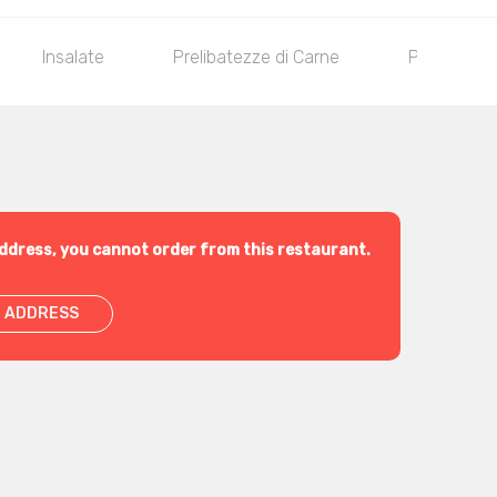
Insalate
Prelibatezze di Carne
Piadine e p
ddress, you cannot order from this restaurant.
 ADDRESS