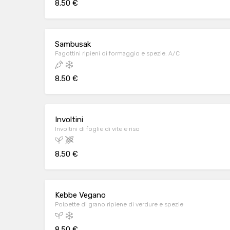
8.50 €
Sambusak
Fagottini ripieni di formaggio e spezie. A/C
8.50 €
Involtini
Involtini di foglie di vite e riso
8.50 €
Kebbe Vegano
Polpette di grano ripiene di verdure e spezie
8.50 €