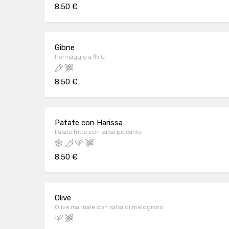
8.50 €
Gibne
Formaggio a fili C
8.50 €
Patate con Harissa
Patate fritte con salsa piccante
8.50 €
Olive
Olive marinate con salsa di melograno