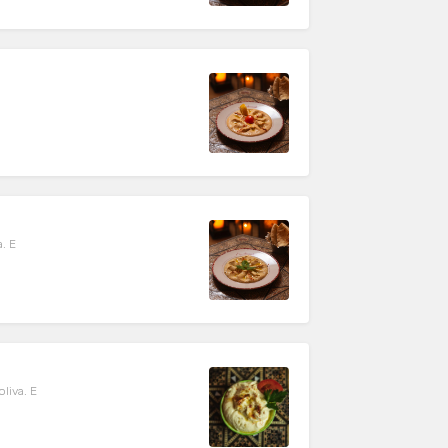
a. E
liva. E