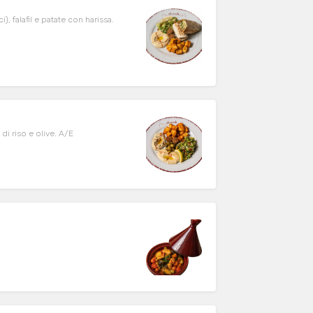
 falafil e patate con harissa.
di riso e olive. A/E