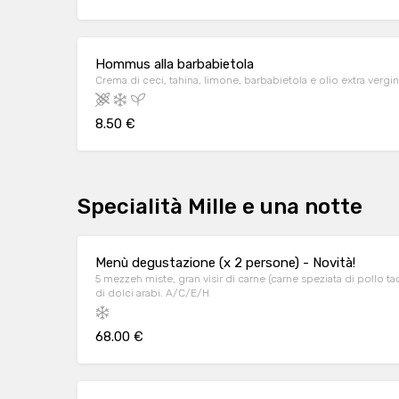
Hommus alla barbabietola
Crema di ceci, tahina, limone, barbabietola e olio extra vergine
8.50 €
Specialità Mille e una notte
Menù degustazione (x 2 persone) - Novità!
5 mezzeh miste, gran visir di carne (carne speziata di pollo 
di dolci arabi. A/C/E/H
68.00 €