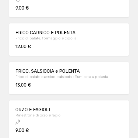
9.00 €
FRICO CARNICO E POLENTA
Frico di patate, formaggio e cipolla
12.00 €
FRICO, SALSICCIA e POLENTA
Frico di patate classico, salsiccia affumicate e polenta
13.00 €
ORZO E FAGIOLI
Minestrone di orzo e fagioli
9.00 €