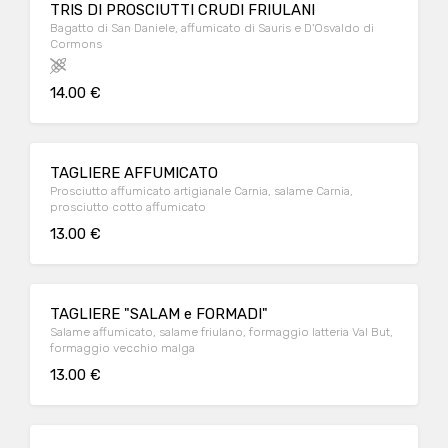
TRIS DI PROSCIUTTI CRUDI FRIULANI
Bagatto di San Daniele, affumicato di Sauris e D'Osvaldo di
Cormons
14.00 €
TAGLIERE AFFUMICATO
Prosciutto affumicato artigianale Carnia, salame Carnia,
prosciutto cotto affumicato
13.00 €
TAGLIERE "SALAM e FORMADI"
Salame affumicato, salame friulano, formaggio latteria Val But,
formaggio vecchio malga
13.00 €