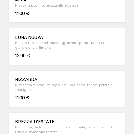
ALBA
Misticanza, tonno, mozzarella e capperi
11.00 €
LUNA NUOVA
Mista verde, carciofi, olive taggiasche, pomodori secchi,
grana e olio al limone
12.00 €
NIZZARDA
Misticanza di verdure, tegoline, uova sode, tonno, patate e
acciughe
11.00 €
BREZZA D'ESTATE
Misticanza, melone, stracciatella di burrata, prosciutto di San
Daniele, mandorle tostate