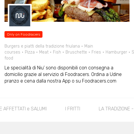
Only on Foodracers
Burgers e piatti della tradizione friulana
Main
courses
Pizza
Meat
Fish
Bruschette
Fries
Hamburger
S
food
Le specialità di Niu' sono disponibili con consegna a
domicilio grazie al servizio di Foodracers. Ordina a Udine
pranzo e cena dalla nostra App o su Foodracers.com
LEZIONE AFFETTATI e SALUMI
I FRITTI
LA TRADI