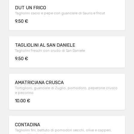
DUT UN FRICO
Tagliolini cacio e pepe con guanciale di Sauris e fricut
9.50 €
TAGLIOLINI AL SAN DANIELE
Tagliolini freschi con crudo di San Daniele
9.50 €
AMATRICIANA CRUSCA
Tortiglioni, guanciale di Zuglio, pomodoro, peperone crusco
e pecorino
10.00 €
CONTADINA
Tagliolini fini, battuto di pomodori secchi, olive e capperi,