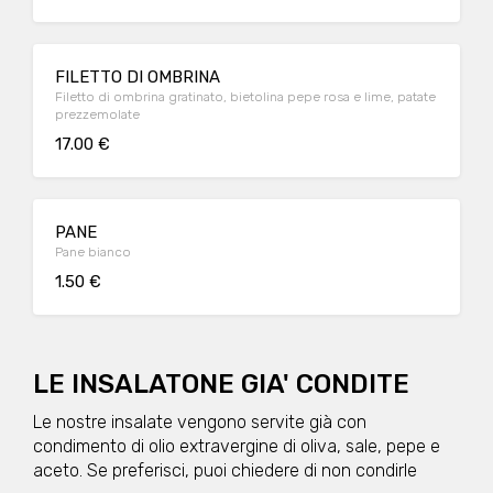
FILETTO DI OMBRINA
Filetto di ombrina gratinato, bietolina pepe rosa e lime, patate
prezzemolate
17.00 €
PANE
Pane bianco
1.50 €
LE INSALATONE GIA' CONDITE
Le nostre insalate vengono servite già con
condimento di olio extravergine di oliva, sale, pepe e
aceto. Se preferisci, puoi chiedere di non condirle