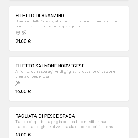
FILETTO DI BRANZINO
Branzino della Croazia, al forno in infusione di menta e lime,
purè di carote e zenzero, asparagi di mare
21.00 €
FILETTO SALMONE NORVEGESE
Al forno, con asparagi verdi grigliati, croccante di patate e
crema di pepe rosa
16.00 €
TAGLIATA DI PESCE SPADA
Trancio di spada alla griglia con battuto mediterraneo
(capperi, acciughe e olive) insalata di pomodorini e pane
18.00 €