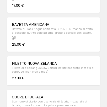
19.00 €
BAVETTA AMERICANA
Bavetta di Black Angus certificata GRAIN FED (manzo allevato
al pascolo, nutrito solo ad erba, grano e cereali) con patate
padellate
25.00 €
FILETTO NUOVA ZELANDA
Filetto di black angus New Zeland, patate padellate, insalata di
cappucci (con cren e mela)
27.00 €
CUORE DI BUFALA
Scamone di vitello con guanciale di Sauris, mozzarella di
bufala, pomodori secchi e patate prezzemolate