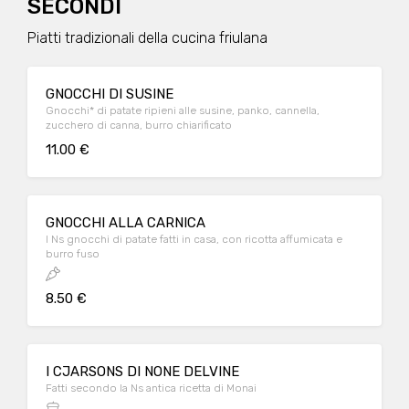
SECONDI
Piatti tradizionali della cucina friulana
GNOCCHI DI SUSINE
Gnocchi* di patate ripieni alle susine, panko, cannella,
zucchero di canna, burro chiarificato
11.00 €
GNOCCHI ALLA CARNICA
I Ns gnocchi di patate fatti in casa, con ricotta affumicata e
burro fuso
8.50 €
I CJARSONS DI NONE DELVINE
Fatti secondo la Ns antica ricetta di Monai