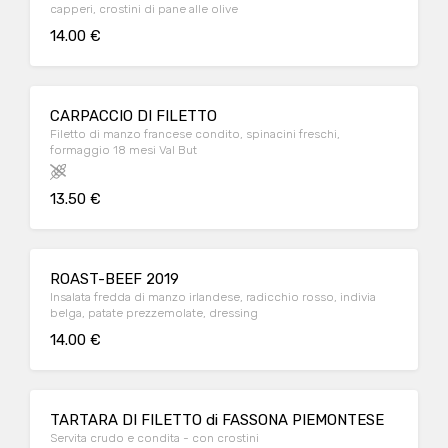
capperi, crostini di pane alle olive
14.00 €
CARPACCIO DI FILETTO
Filetto di manzo francese condito, spinacini freschi,
formaggio 18 mesi Val But
13.50 €
ROAST-BEEF 2019
Insalata fredda di manzo irlandese, radicchio rosso, indivia
belga, patate prezzemolate, dressing
14.00 €
TARTARA DI FILETTO di FASSONA PIEMONTESE
Servita crudo e condita - con crostini