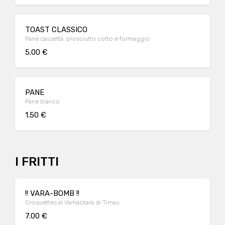
TOAST CLASSICO
Pane cassetta, prosciutto cotto e formaggio
5.00 €
PANE
Pane bianco
1.50 €
I FRITTI
!! VARA-BOMB !!
Croquettes al Varhackara di Timau
7.00 €