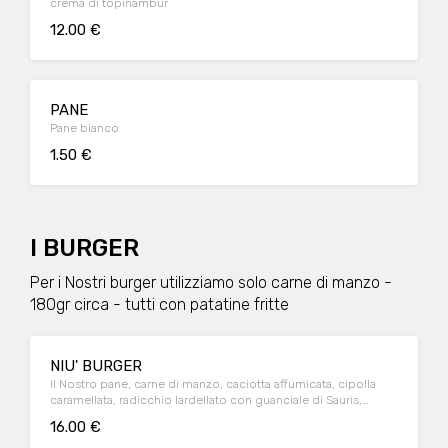
crema di topinambur
12.00 €
PANE
Pane bianco
1.50 €
I BURGER
Per i Nostri burger utilizziamo solo carne di manzo -
180gr circa - tutti con patatine fritte
NIU' BURGER
Il Nostro pane, carne di manzo, caciotta affumicata, cipolla
caramellata, radicchio lardellato con guanciale di Sauris,
patate fritte* e salsa BBQ
16.00 €