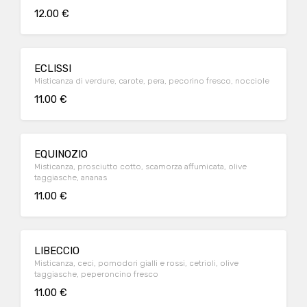
12.00 €
ECLISSI
Misticanza di verdure, carote, pera, pecorino fresco, nocciole
11.00 €
EQUINOZIO
Misticanza, prosciutto cotto, scamorza affumicata, olive
taggiasche, ananas
11.00 €
LIBECCIO
Misticanza, ceci, pomodori gialli e rossi, cetrioli, olive
taggiasche, peperoncino fresco
11.00 €