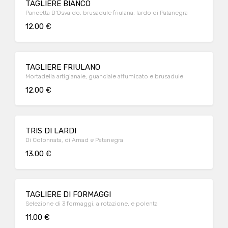
TAGLIERE BIANCO
Pancetta D'Osvaldo, brusadule friulana, lardo di Patanegra
12.00 €
TAGLIERE FRIULANO
Mortadella artigianale, guanciale affumicato e brusadule
12.00 €
TRIS DI LARDI
Di Colonnata, di Arnad e Patanegra
13.00 €
TAGLIERE DI FORMAGGI
Selezione di 3 formaggi, a rotazione, e polenta
11.00 €