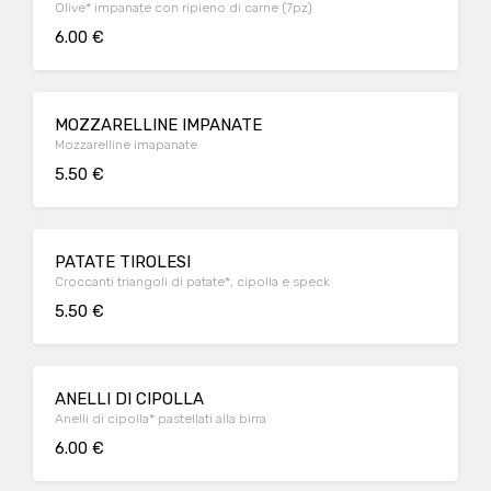
Olive* impanate con ripieno di carne (7pz)
6.00 €
MOZZARELLINE IMPANATE
Mozzarelline imapanate
5.50 €
PATATE TIROLESI
Croccanti triangoli di patate*, cipolla e speck
5.50 €
ANELLI DI CIPOLLA
Anelli di cipolla* pastellati alla birra
6.00 €