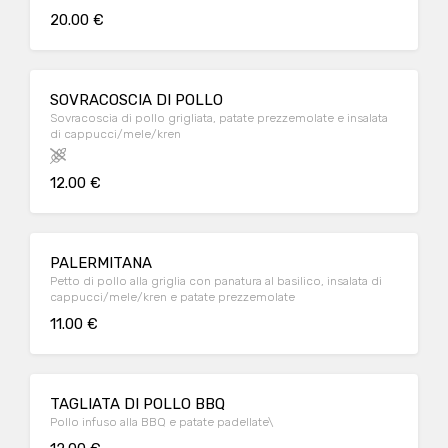
20.00 €
SOVRACOSCIA DI POLLO
Sovracoscia di pollo grigliata, patate prezzemolate e insalata
di cappucci/mele/kren
12.00 €
PALERMITANA
Petto di pollo alla griglia con panatura al basilico, insalata di
cappucci/mele/kren e patate prezzemolate
11.00 €
TAGLIATA DI POLLO BBQ
Pollo infuso alla BBQ e patate padellate\