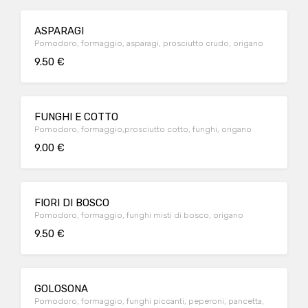
ASPARAGI
Pomodoro, formaggio, asparagi, prosciutto crudo, origano
9.50 €
FUNGHI E COTTO
Pomodoro, formaggio,prosciutto cotto, funghi, origano
9.00 €
FIORI DI BOSCO
Pomodoro, formaggio, funghi misti di bosco, origano
9.50 €
GOLOSONA
Pomodoro, formaggio, funghi piccanti, peperoni, pancetta,