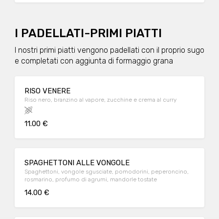
I PADELLATI-PRIMI PIATTI
I nostri primi piatti vengono padellati con il proprio sugo
e completati con aggiunta di formaggio grana
RISO VENERE
Riso nero, branzino al vapore, zucchine e crema al curry
11.00 €
SPAGHETTONI ALLE VONGOLE
Spaghettoni, vongole sgusciate, pomodorini, peperoncino,
rosmarino, profumo di agrumi, mandorle tostate
14.00 €