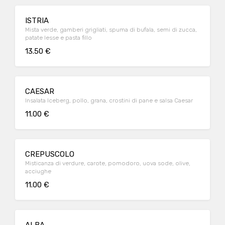
ISTRIA
Mista verde, gamberi grigliati, spuma di bufala, semi di zucca,
patate lesse e pasta fillo
13.50 €
CAESAR
Insalata Iceberg, pollo, grana, crostini di pane e salsa Caesar
11.00 €
CREPUSCOLO
Misticanza di verdure, carote, pomodoro, uova sode, olive,
acciughe
11.00 €