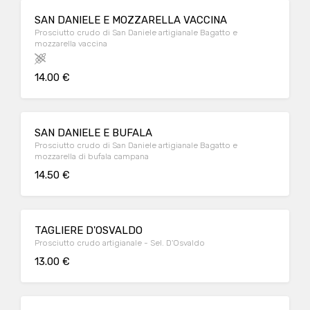
SAN DANIELE E MOZZARELLA VACCINA
Prosciutto crudo di San Daniele artigianale Bagatto e
mozzarella vaccina
14.00 €
SAN DANIELE E BUFALA
Prosciutto crudo di San Daniele artigianale Bagatto e
mozzarella di bufala campana
14.50 €
TAGLIERE D'OSVALDO
Prosciutto crudo artigianale - Sel. D'Osvaldo
13.00 €