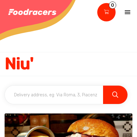
0
Niu'