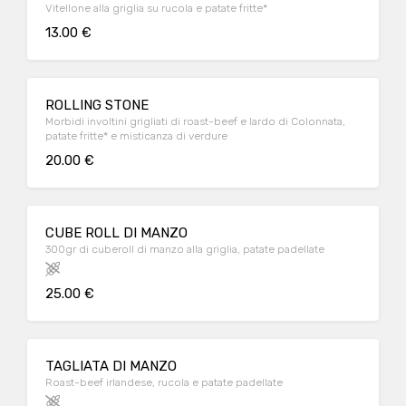
Vitellone alla griglia su rucola e patate fritte*
13.00 €
ROLLING STONE
Morbidi involtini grigliati di roast-beef e lardo di Colonnata,
patate fritte* e misticanza di verdure
20.00 €
CUBE ROLL DI MANZO
300gr di cuberoll di manzo alla griglia, patate padellate
25.00 €
TAGLIATA DI MANZO
Roast-beef irlandese, rucola e patate padellate