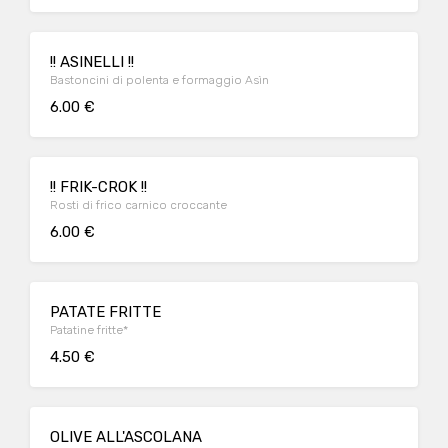
!! ASINELLI !!
Bastoncini di polenta e formaggio Asìn
6.00 €
!! FRIK-CROK !!
Rosti di frico carnico croccante
6.00 €
PATATE FRITTE
Patatine fritte*
4.50 €
OLIVE ALL'ASCOLANA