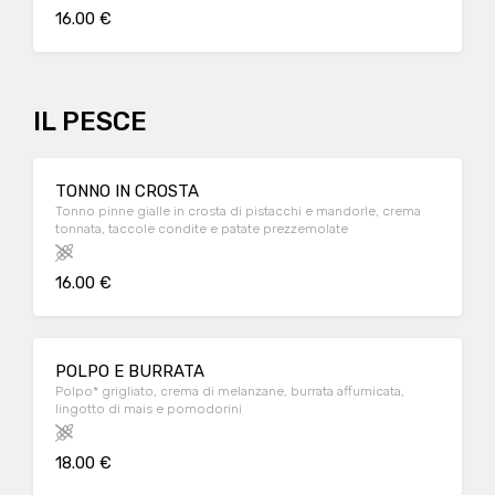
16.00 €
IL PESCE
TONNO IN CROSTA
Tonno pinne gialle in crosta di pistacchi e mandorle, crema
tonnata, taccole condite e patate prezzemolate
16.00 €
POLPO E BURRATA
Polpo* grigliato, crema di melanzane, burrata affumicata,
lingotto di mais e pomodorini
18.00 €