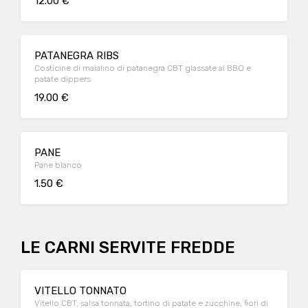
12.00 €
PATANEGRA RIBS
Costicine di maialino di patanegra CBT glassate al BBQ e
patate dippers
19.00 €
PANE
Pane bianco
1.50 €
LE CARNI SERVITE FREDDE
VITELLO TONNATO
Vitello CBT, salsa tonnata, tortino di patate e zucchine, fiori di