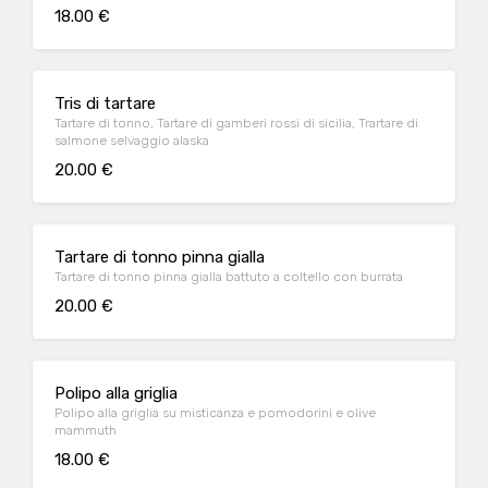
18.00 €
Tris di tartare
Tartare di tonno, Tartare di gamberi rossi di sicilia, Trartare di
salmone selvaggio alaska
20.00 €
Tartare di tonno pinna gialla
Tartare di tonno pinna gialla battuto a coltello con burrata
20.00 €
Polipo alla griglia
Polipo alla griglia su misticanza e pomodorini e olive
mammuth
18.00 €