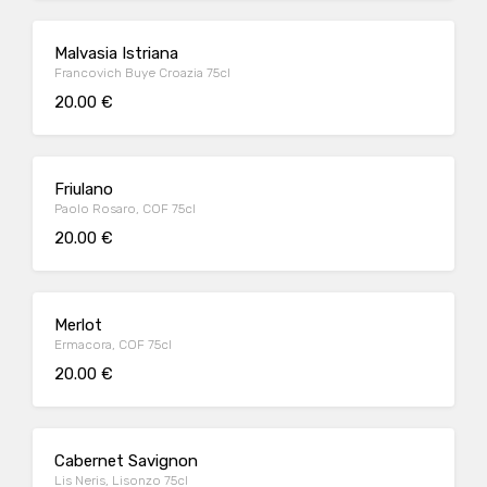
Malvasia Istriana
Francovich Buye Croazia 75cl
20.00 €
Friulano
Paolo Rosaro, COF 75cl
20.00 €
Merlot
Ermacora, COF 75cl
20.00 €
Cabernet Savignon
Lis Neris, Lisonzo 75cl