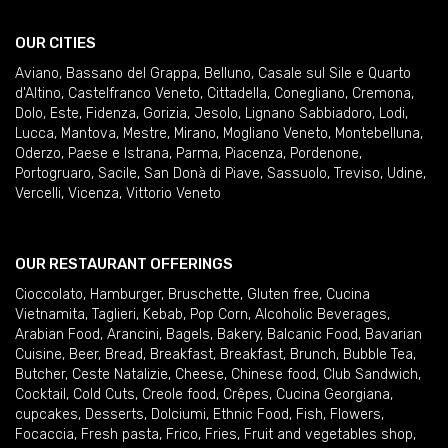
OUR CITIES
Aviano
,
Bassano del Grappa
,
Belluno
,
Casale sul Sile e Quarto
d'Altino
,
Castelfranco Veneto
,
Cittadella
,
Conegliano
,
Cremona
,
Dolo
,
Este
,
Fidenza
,
Gorizia
,
Jesolo
,
Lignano Sabbiadoro
,
Lodi
,
Lucca
,
Mantova
,
Mestre
,
Mirano
,
Mogliano Veneto
,
Montebelluna
,
Oderzo
,
Paese e Istrana
,
Parma
,
Piacenza
,
Pordenone
,
Portogruaro
,
Sacile
,
San Donà di Piave
,
Sassuolo
,
Treviso
,
Udine
,
Vercelli
,
Vicenza
,
Vittorio Veneto
OUR RESTAURANT OFFERINGS
Cioccolato
,
Hamburger
,
Bruschette
,
Gluten free
,
Cucina
Vietnamita
,
Taglieri
,
Kebab
,
Pop Corn
,
Alcoholic Beverages
,
Arabian Food
,
Arancini
,
Bagels
,
Bakery
,
Balcanic Food
,
Bavarian
Cuisine
,
Beer
,
Bread
,
Breakfast
,
Breakfast
,
Brunch
,
Bubble Tea
,
Butcher
,
Ceste Natalizie
,
Cheese
,
Chinese food
,
Club Sandwich
,
Cocktail
,
Cold Cuts
,
Creole food
,
Crêpes
,
Cucina Georgiana
,
cupcakes
,
Desserts
,
Dolciumi
,
Ethnic Food
,
Fish
,
Flowers
,
Focaccia
,
Fresh pasta
,
Frico
,
Fries
,
Fruit and vegetables shop
,