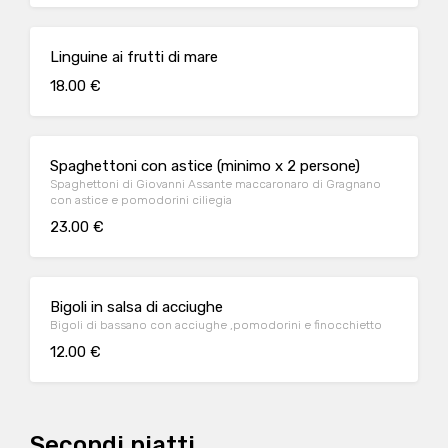
Linguine ai frutti di mare
18.00 €
Spaghettoni con astice (minimo x 2 persone)
Spaghettoni di Giovanni Assante maccaronaro di Gragnano
con astice e pomodorini ciliegia
23.00 €
Bigoli in salsa di acciughe
Bigoli di bassano con acciughe ,pomodorini e finocchietto
12.00 €
Secondi piatti