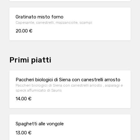
Gratinato misto forno
Capesante, canestrelli, mazzancolle, scampi
20.00 €
Primi piatti
Paccheri biologici di Siena con canestrelli arrosto
Paccheri biologici di Siena con canestrelli arrosto , asparagi e
speck affumicato di Sauris
14.00 €
Spaghetti alle vongole
13.00 €