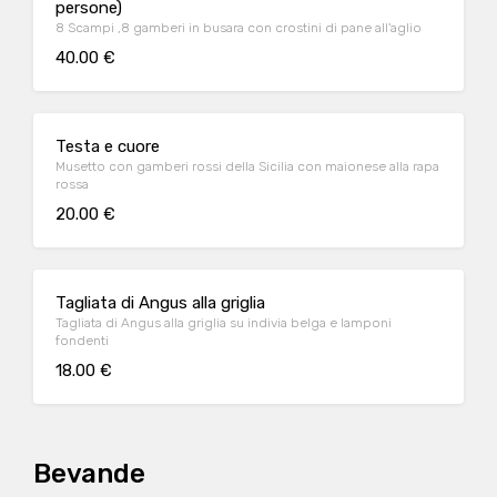
persone)
8 Scampi ,8 gamberi in busara con crostini di pane all'aglio
40.00 €
Testa e cuore
Musetto con gamberi rossi della Sicilia con maionese alla rapa
rossa
20.00 €
Tagliata di Angus alla griglia
Tagliata di Angus alla griglia su indivia belga e lamponi
fondenti
18.00 €
Bevande