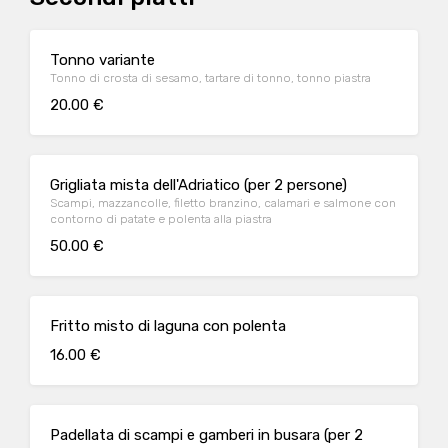
Tonno variante
Tonno di crosta di sesamo, tartare di tonno, tonno piastra
20.00 €
Grigliata mista dell'Adriatico (per 2 persone)
Scampi, mazzancolle, filetto branzino, calamari e salmone con
contorno di patate e polenta alla piastra
50.00 €
Fritto misto di laguna con polenta
16.00 €
Padellata di scampi e gamberi in busara (per 2