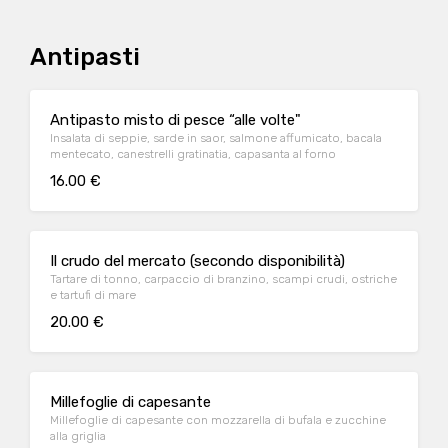
Antipasti
Antipasto misto di pesce “alle volte"
Insalata di seppie, sarde in saor, salmone affumicato, bacala
mentecato, canestrelli gratinatia, capasanta al forno
16.00 €
Il crudo del mercato (secondo disponibilità)
Tartare di tonno, carpaccio di branzino, scampi crudi, ostriche
e tartufi di mare
20.00 €
Millefoglie di capesante
Millefoglie di capesante con mozzarella di bufala e zucchine
alla griglia