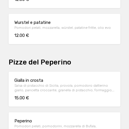
Wurstel e patatine
Pomodori pelati, mozzarella, würstel, patatine fritte, olio evo
12.00 €
Pizze del Peperino
Gialla in crosta
Salsa di pistacchio di Sicilia, provola, pomodoro datterino
giallo, pancetta croccante, granella di pistacchio, formaggio,
olio evo
15.00 €
Peperino
Pomodori pelati, pomodorini, mozzarella di Bufala,