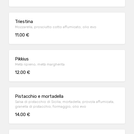
Triestina
Mozzarella, prosciutto cotto affumicato, olio evo
11.00 €
Pikkius
Metà ripieno, metà margherita
12.00 €
Pistacchio e mortadella
Salsa di pistacchio di Sicilia, mortadella, provola affumicata,
granella di pistacchio, formaggio, olio evo
14.00 €