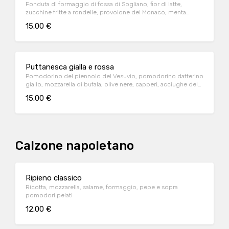
Fonduta di formaggio di fossa di Sogliano, fior di latte,
zucchine fritte a rondelle, provolone del Monaco, menta
fresca, formaggio, olio evo
15.00 €
Puttanesca gialla e rossa
Pomodorino del piennolo del Vesuvio, pomodorino datterino
giallo, mozzarella di bufala, olive nere, capperi, acciughe del
Mar Cantabrico, formaggio, basilico, olio evo
15.00 €
Calzone napoletano
Ripieno classico
Ricotta, mozzarella, salame, formaggio, pepe e sopra
pomodori pelati
12.00 €