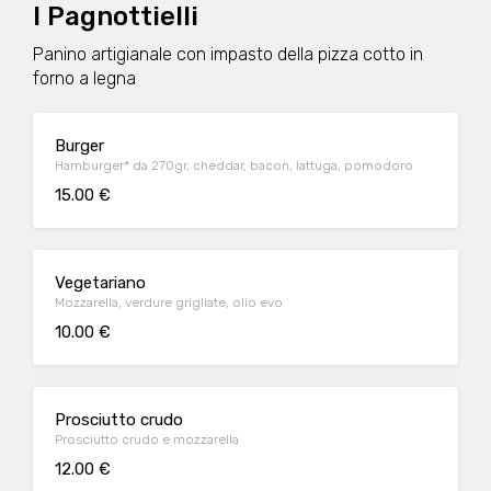
I Pagnottielli
Panino artigianale con impasto della pizza cotto in
forno a legna
Burger
Hamburger* da 270gr, cheddar, bacon, lattuga, pomodoro
15.00 €
Vegetariano
Mozzarella, verdure grigliate, olio evo
10.00 €
Prosciutto crudo
Prosciutto crudo e mozzarella
12.00 €