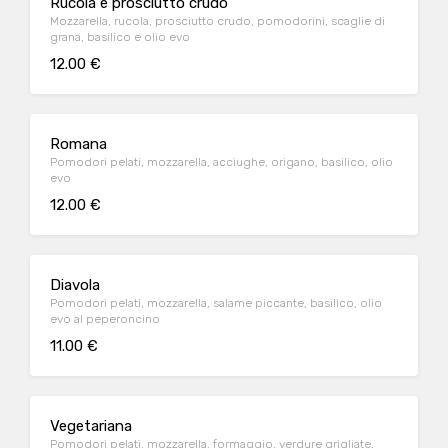
Rucola e prosciutto crudo
Mozzarella, rucola, prosciutto crudo, pomodorini, scaglie di
grana, basilico e olio evo
12.00 €
Romana
Pomodori pelati, mozzarella, acciughe, origano, basilico, olio
evo
12.00 €
Diavola
Pomodori pelati, mozzarella, salame piccante, basilico, olio
evo al peperoncino
11.00 €
Vegetariana
Pomodori pelati, mozzarella, formaggio, verdure grigliate,