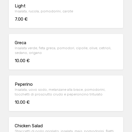
Light
Insalata, rucola, pomodorini, carote
7.00 €
Greca
Insalata verde, feta greca, pomodori, cipolle, olive, cetrioli,
sedano, origano
10.00 €
Peperino
Insalata, uovo sodo, melanzane alla brace, pomodorini,
tocchetti di prosciutto crudo e peperoncino triturato
10.00 €
Chicken Salad
Straccetti di pollo grigliato, insalata, mais, pomodorini, filetti