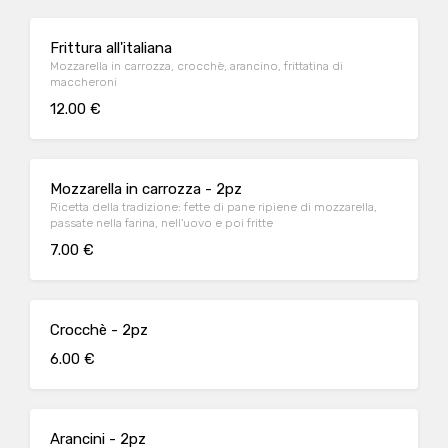
Frittura all'italiana
Mozzarella in carrozza, crocchè, arancino, frittatina di
maccheroni
12.00 €
Mozzarella in carrozza - 2pz
Ricetta della tradizione: fette di pane ripiene di mozzarella,
passate nella farina, nell'uovo e poi fritte
7.00 €
Crocchè - 2pz
6.00 €
Arancini - 2pz