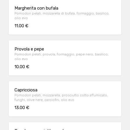
Margherita con bufala
Pomodori pelati, mozzarella di bufala, formaggio, basilico,
olio evo
11.00 €
Provola e pepe
Pomodori pelati, provola, formaggio, pepe nero, basilico,
olio evo
10.00 €
Capricciosa
Pomodori pelati, mozzarella, prosciutto cotto affumicato,
funghi, olive nere, carciofini, olio evo
13.00 €