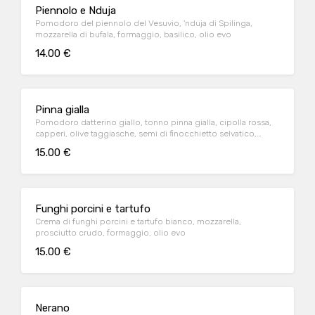
Piennolo e Nduja
Pomodoro del piennolo del Vesuvio, 'nduja di Spilinga,
mozzarella di bufala, formaggio, basilico, olio evo
14.00 €
Pinna gialla
Pomodoro datterino giallo, tonno pinna gialla, cipolla rossa,
capperi, olive taggiasche, semi di finocchietto selvatico,
basilico, olio evo
15.00 €
Funghi porcini e tartufo
Crema di funghi porcini e tartufo bianco, mozzarella,
prosciutto crudo, formaggio, olio evo
15.00 €
Nerano