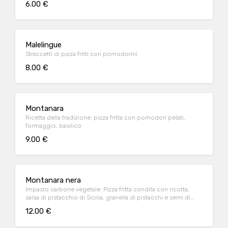
6.00 €
Malelingue
Straccetti di pizza fritti con pomodorini
8.00 €
Montanara
Ricetta della tradizione: pizza fritta con pomodori pelati,
formaggio, basilico
9.00 €
Montanara nera
Impasto carbone vegetale: Pizza fritta condita con ricotta,
salsa di pistacchio di Sicilia, granella di pistacchi e semi di
papavero
12.00 €