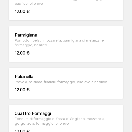
basilico, olio evo
12.00 €
Parmigiana
Pomodori pelati, mozzarella, parmigiana di melanzane,
formaggio, basilico
12.00 €
Pulcinella
Provola, salsicce, friarielli, formaggio, olio evo e basilico
12.00 €
Quattro Formaggi
Fonduta di formaggio di fossa di Sogliano, mozzarella,
gorgonzola, formaggio, olio evo
12.00 €