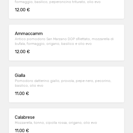
formaggio, basilico, peperoncino triturato, olio evo
12.00 €
Ammaccamm
Antico pomodoro San Marzano DOP sfilettato, mozzarella di
bufala, formaggio, origano, basilico e olio evo
12.00 €
Gialla
Pomodoro datterino giallo, provola, pepe nero, pecorino,
basilico, olio evo
11.00 €
Calabrese
Mozzarella, tonno, cipolla rossa, origano, olio evo
11.00 €