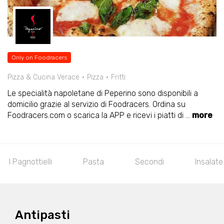
Only on Foodracers
Pizza & Cucina Verace
Pizza
Fritti
Le specialità napoletane di Peperino sono disponibili a
domicilio grazie al servizio di Foodracers. Ordina su
Foodracers.com o scarica la APP e ricevi i piatti di
...
more
I Pagnottielli
Pasta
Secondi
Insalate
Antipasti