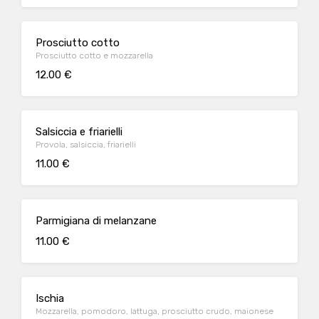
Prosciutto cotto
Prosciutto cotto e mozzarella
12.00 €
Salsiccia e friarielli
Provola, salsiccia, friarielli
11.00 €
Parmigiana di melanzane
11.00 €
Ischia
Mozzarella, pomodoro, lattuga, prosciutto crudo, maionese