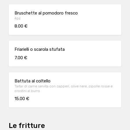
Bruschette al pomodoro fresco
4pz
8.00 €
Friarielli o scarola stufata
7.00 €
Battuta al coltello
Tartar di carne servita con capperi, olive nere, cipolle rosse e
crostini al burro
15.00 €
Le fritture