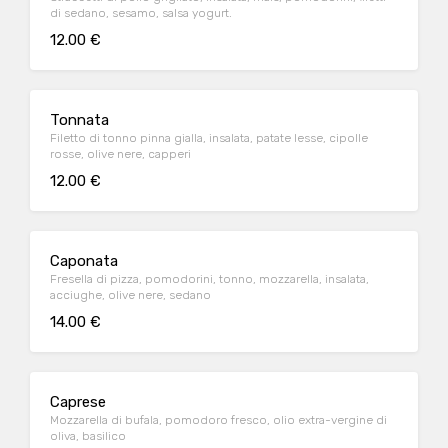
di sedano, sesamo, salsa yogurt.
12.00 €
Tonnata
Filetto di tonno pinna gialla, insalata, patate lesse, cipolle
rosse, olive nere, capperi
12.00 €
Caponata
Fresella di pizza, pomodorini, tonno, mozzarella, insalata,
acciughe, olive nere, sedano
14.00 €
Caprese
Mozzarella di bufala, pomodoro fresco, olio extra-vergine di
oliva, basilico