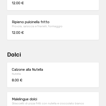
12.00 €
Ripieno pulcinella fritto
Provola, salsiccia e friarielli, formaggio
12.00 €
Dolci
Calzone alla Nutella
Nutella
8.00 €
Malelingue dolci
Straccetti di pizza fritti con nutella e cioccolato bianco