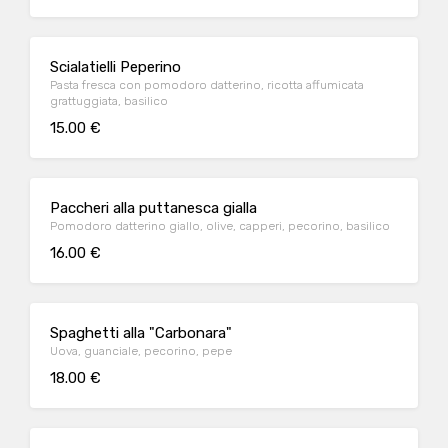
Scialatielli Peperino
Pasta fresca con pomodoro datterino, ricotta affumicata
grattuggiata, basilico
15.00 €
Paccheri alla puttanesca gialla
Pomodoro datterino giallo, olive, capperi, pecorino, basilico
16.00 €
Spaghetti alla "Carbonara"
Uova, guanciale, pecorino, pepe
18.00 €