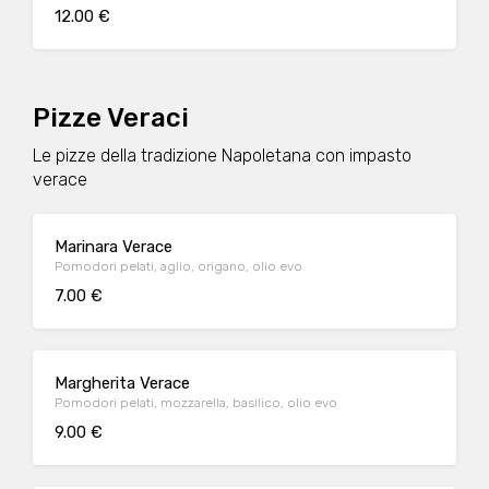
12.00 €
Pizze Veraci
Le pizze della tradizione Napoletana con impasto
verace
Marinara Verace
Pomodori pelati, aglio, origano, olio evo
7.00 €
Margherita Verace
Pomodori pelati, mozzarella, basilico, olio evo
9.00 €