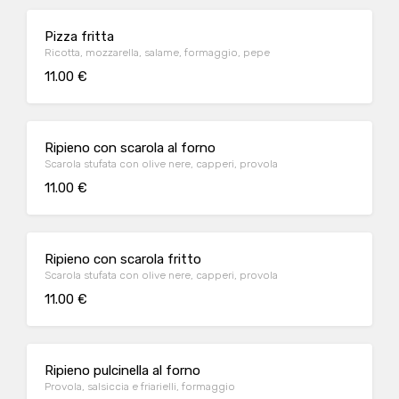
Pizza fritta
Ricotta, mozzarella, salame, formaggio, pepe
11.00 €
Ripieno con scarola al forno
Scarola stufata con olive nere, capperi, provola
11.00 €
Ripieno con scarola fritto
Scarola stufata con olive nere, capperi, provola
11.00 €
Ripieno pulcinella al forno
Provola, salsiccia e friarielli, formaggio