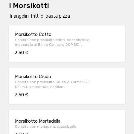
I Morsikotti
Triangolini fritti di pasta pizza
Morsikotto Cotto
Condito con prosciutto cotto, bocconcini di
mozzarella di Bufala Campana DOP BIO,
carciofi
3.50 €
Morsikotto Crudo
Condito con prosciutto Crudo di Parma DOP
(20 m.), stracciatella, basilico
3.50 €
Morsikotto Mortadella
Condito con mortadella, stracciatella