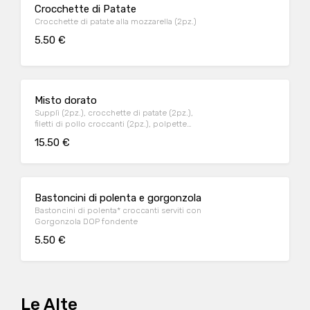
Crocchette di Patate
Crocchette di patate alla mozzarella (2pz.)
5.50 €
Misto dorato
Supplì (2pz.), crocchette di patate (2pz.),
filetti di pollo croccanti (2pz.), polpette
(2pz.), patate liffe
15.50 €
Bastoncini di polenta e gorgonzola
Bastoncini di polenta* croccanti serviti con
Gorgonzola DOP fondente
5.50 €
Le Alte