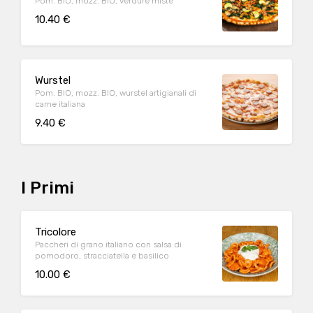
Pom. BIO, mozz. BIO, verdure miste
10.40 €
Wurstel
Pom. BIO, mozz. BIO, wurstel artigianali di
carne italiana
9.40 €
I Primi
Tricolore
Paccheri di grano italiano con salsa di
pomodoro, stracciatella e basilico
10.00 €