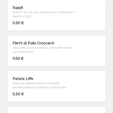
Supplì
Supplì* di riso con pomodoro, mozzarella e
basilico (2pz.)
5.50 €
Filetti di Pollo Croccanti
Straccetti di pollo italiano croccanti serviti
con maionese
9.50 €
Patate Liffe
Chips di patate fresche croccanti
aromatizzate al rosmarino e pepe nero
5.50 €