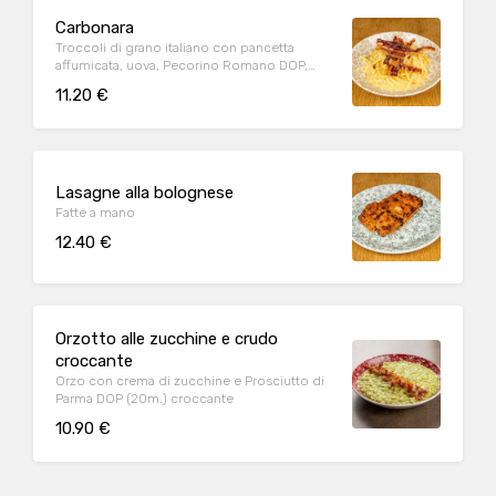
Carbonara
Troccoli di grano italiano con pancetta
affumicata, uova, Pecorino Romano DOP,
Parmigiano Reggiano DOP (24m.), pepe nero
11.20 €
Lasagne alla bolognese
Fatte a mano
12.40 €
Orzotto alle zucchine e crudo
croccante
Orzo con crema di zucchine e Prosciutto di
Parma DOP (20m.) croccante
10.90 €