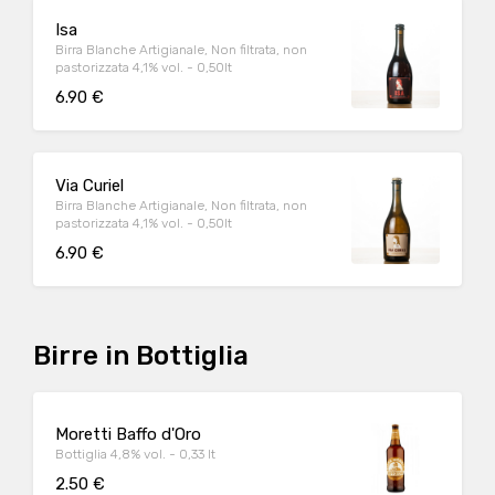
Isa
Birra Blanche Artigianale, Non filtrata, non
pastorizzata 4,1% vol. - 0,50lt
6.90 €
Via Curiel
Birra Blanche Artigianale, Non filtrata, non
pastorizzata 4,1% vol. - 0,50lt
6.90 €
Birre in Bottiglia
Moretti Baffo d'Oro
Bottiglia 4,8% vol. - 0,33 lt
2.50 €