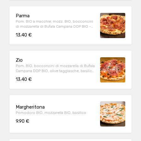
Parma
Pom. BIO a macchie, mozz. BIO, bocconcini
di mozzarella di Bufala Campana DOP BIO -
Fuori forno: prosciutto di Parma DOP (20m.),
13.40 €
origano
Zio
Pom. BIO, bocconcini di mozzarella di Bufala
Campana DOP BIO, olive taggiasche, basilico
- Fuori forno: prosciutto di Parma DOP
13.40 €
(20m.)
Margheritona
Pomodoro BIO, mozzarella BIO, basilico
9.90 €