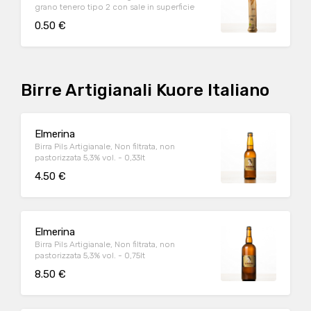
grano tenero tipo 2 con sale in superficie
0.50 €
Birre Artigianali Kuore Italiano
Elmerina
Birra Pils Artigianale, Non filtrata, non
pastorizzata 5,3% vol. - 0,33lt
4.50 €
Elmerina
Birra Pils Artigianale, Non filtrata, non
pastorizzata 5,3% vol. - 0,75lt
8.50 €