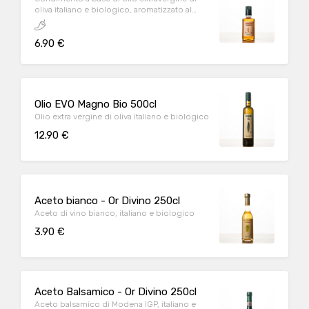
oliva italiano e biologico, aromatizzato al
peperoncino
6.90 €
Olio EVO Magno Bio 500cl
Olio extra vergine di oliva italiano e biologico
12.90 €
Aceto bianco - Or Divino 250cl
Aceto di vino bianco, italiano e biologico
3.90 €
Aceto Balsamico - Or Divino 250cl
Aceto balsamico di Modena IGP, italiano e