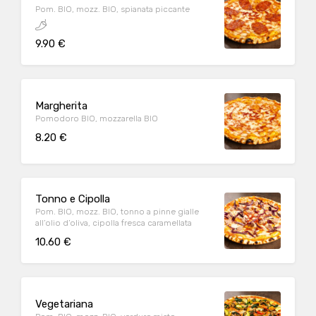
Pom. BIO, mozz. BIO, spianata piccante
9.90 €
Margherita
Pomodoro BIO, mozzarella BIO
8.20 €
Tonno e Cipolla
Pom. BIO, mozz. BIO, tonno a pinne gialle
all’olio d’oliva, cipolla fresca caramellata
10.60 €
Vegetariana