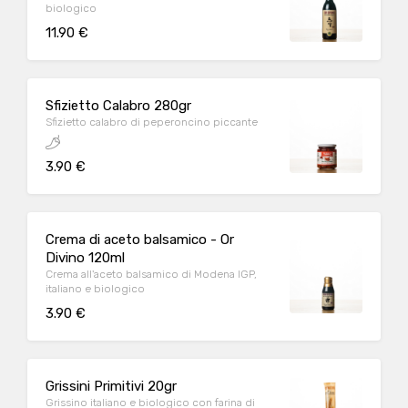
biologico
11.90 €
Sfizietto Calabro 280gr
Sfizietto calabro di peperoncino piccante
3.90 €
Crema di aceto balsamico - Or
Divino 120ml
Crema all'aceto balsamico di Modena IGP,
italiano e biologico
3.90 €
Grissini Primitivi 20gr
Grissino italiano e biologico con farina di