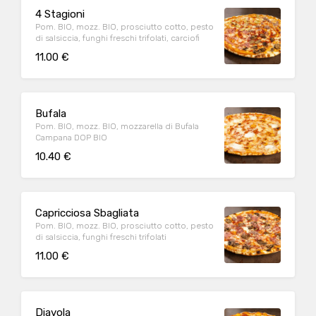
4 Stagioni
Pom. BIO, mozz. BIO, prosciutto cotto, pesto
di salsiccia, funghi freschi trifolati, carciofi
11.00 €
Bufala
Pom. BIO, mozz. BIO, mozzarella di Bufala
Campana DOP BIO
10.40 €
Capricciosa Sbagliata
Pom. BIO, mozz. BIO, prosciutto cotto, pesto
di salsiccia, funghi freschi trifolati
11.00 €
Diavola