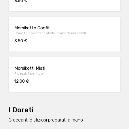
3.50 €
Morsikotto Confit
Condito con stracciatella, pomodorini confit
3.50 €
Morsikotti Misti
4 pezzi, 1 per tipo
12.00 €
I Dorati
Croccanti e sfiziosi preparati a mano