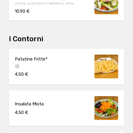
d’oliva, pomodorini datterino, olive
taggiasche, scaglie di Parmigiano Reggiano
10.90 €
DOP (24m.) e origano
I Contorni
Patatine Fritte*
4.50 €
Insalata Mista
4.50 €