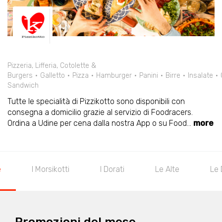
Pizzeria, Lifferia, Cotolette &
Burgers
Galletto
Pizza
Hamburger
Panini
Birre
Insalate
Sandwich
Tutte le specialità di Pizzikotto sono disponibili con
consegna a domicilio grazie al servizio di Foodracers.
Ordina a Udine per cena dalla nostra App o su Food
...
more
ti
Le Alte
Le Di Mezzo
Le Specialità de