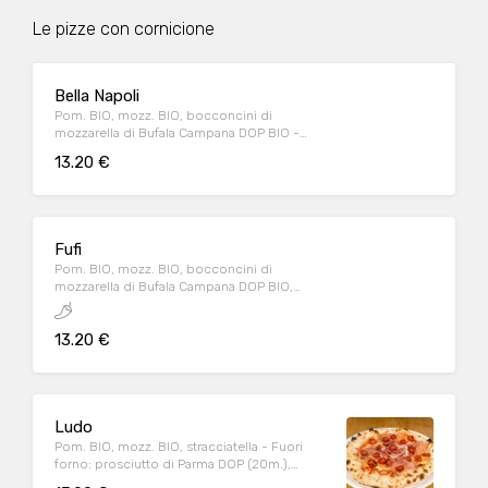
Le pizze con cornicione
Bella Napoli
Pom. BIO, mozz. BIO, bocconcini di
mozzarella di Bufala Campana DOP BIO -
Fuori forno: acciughe, origano, basilico, olio
13.20 €
EVO BIO
Fufi
Pom. BIO, mozz. BIO, bocconcini di
mozzarella di Bufala Campana DOP BIO,
pesto di salsiccia, spianata piccante - Fuori
forno: pomodorini datterino conditi, origano
13.20 €
Ludo
Pom. BIO, mozz. BIO, stracciatella - Fuori
forno: prosciutto di Parma DOP (20m.),
pomodorini datterino conditi, origano