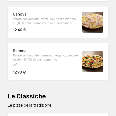
Canova
Patate schiacciate, mozz. BIO senza lattosio -
FF(1): Tacchino arrosto, olio al rosmarino
12.40 €
Gemma
Patate schiacciate, cremoso vegano, verdure
miste - FF(1): Olio al rosmarino
12.90 €
Le Classiche
Le pizze della tradizione