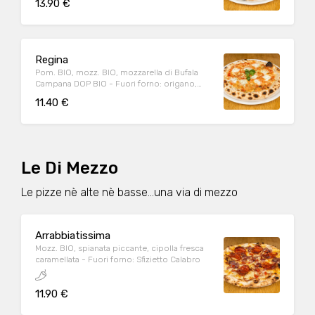
13.90 €
Regina
Pom. BIO, mozz. BIO, mozzarella di Bufala
Campana DOP BIO - Fuori forno: origano,
basilico, olio EVO BIO
11.40 €
Le Di Mezzo
Le pizze nè alte nè basse...una via di mezzo
Arrabbiatissima
Mozz. BIO, spianata piccante, cipolla fresca
caramellata - Fuori forno: Sfizietto Calabro
11.90 €