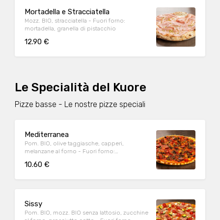
Mortadella e Stracciatella
Mozz. BIO, stracciatella - Fuori forno:
mortadella, granella di pistacchio
12.90 €
Le Specialità del Kuore
Pizze basse - Le nostre pizze speciali
Mediterranea
Pom. BIO, olive taggiasche, capperi,
melanzane al forno - Fuori forno:
pomodorini datterino conditi, origano
10.60 €
Sissy
Pom. BIO, mozz. BIO senza lattosio, zucchine