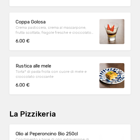
Coppa Golosa
Crema pasticcera, crema al mascarpone,
frutta scottata, fragole fresche e cioccolato
croccante
6.00 €
Rustica alle mele
Torta* di pasta frolla con cuore di mele e
cioccolato croccante
6.00 €
La Pizzikeria
Olio al Peperoncino Bio 250cl
Condimento a base di olio extravergine di