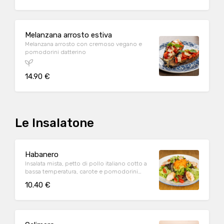
Melanzana arrosto estiva
Melanzana arrosto con cremoso vegano e
pomodorini datterino
14.90 €
Le Insalatone
Habanero
Insalata mista, petto di pollo italiano cotto a
bassa temperatura, carote e pomodorini
datterino
10.40 €