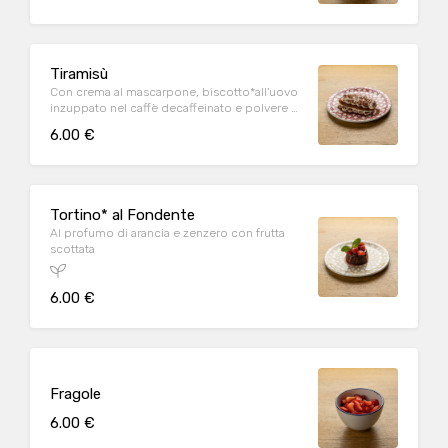
Tiramisù
Con crema al mascarpone, biscotto*all'uovo
inzuppato nel caffè decaffeinato e polvere di
cacao
6.00 €
Tortino* al Fondente
Al profumo di arancia e zenzero con frutta
scottata
6.00 €
Fragole
6.00 €