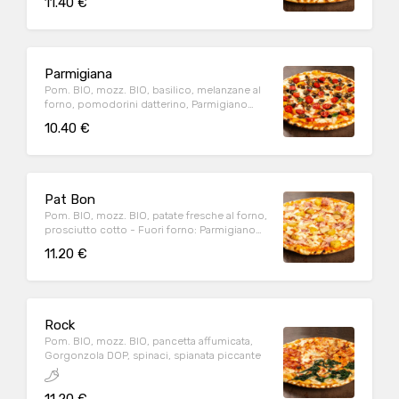
11.40 €
Parmigiana
Pom. BIO, mozz. BIO, basilico, melanzane al
forno, pomodorini datterino, Parmigiano
Reggiano DOP (24m.)
10.40 €
Pat Bon
Pom. BIO, mozz. BIO, patate fresche al forno,
prosciutto cotto - Fuori forno: Parmigiano
Reggiano DOP (24m.)
11.20 €
Rock
Pom. BIO, mozz. BIO, pancetta affumicata,
Gorgonzola DOP, spinaci, spianata piccante