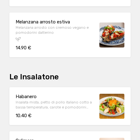
Melanzana arrosto estiva
Melanzana arrosto con cremoso vegano e
pomodorini datterino
14.90 €
Le Insalatone
Habanero
Insalata mista, petto di pollo italiano cotto a
bassa temperatura, carote e pomodorini
datterino
10.40 €