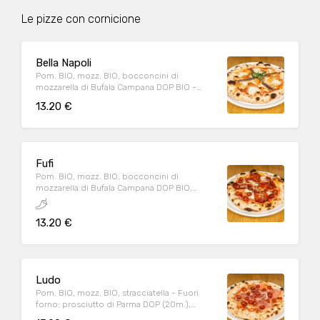
Le pizze con cornicione
Bella Napoli
Pom. BIO, mozz. BIO, bocconcini di
mozzarella di Bufala Campana DOP BIO -
Fuori forno: acciughe, origano, basilico, olio
13.20 €
EVO BIO
Fufi
Pom. BIO, mozz. BIO, bocconcini di
mozzarella di Bufala Campana DOP BIO,
pesto di salsiccia, spianata piccante - Fuori
forno: pomodorini datterino conditi, origano
13.20 €
Ludo
Pom. BIO, mozz. BIO, stracciatella - Fuori
forno: prosciutto di Parma DOP (20m.),
pomodorini datterino conditi, origano