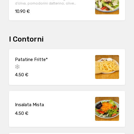
d’oliva, pomodorini datterino, olive
taggiasche, scaglie di Parmigiano Reggiano
10.90 €
DOP (24m.) e origano
I Contorni
Patatine Fritte*
4.50 €
Insalata Mista
4.50 €