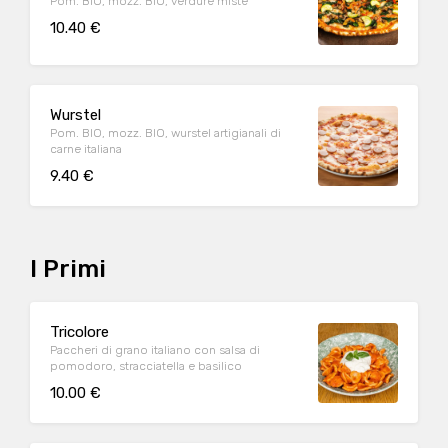
Pom. BIO, mozz. BIO, verdure miste
10.40 €
Wurstel
Pom. BIO, mozz. BIO, wurstel artigianali di
carne italiana
9.40 €
I Primi
Tricolore
Paccheri di grano italiano con salsa di
pomodoro, stracciatella e basilico
10.00 €