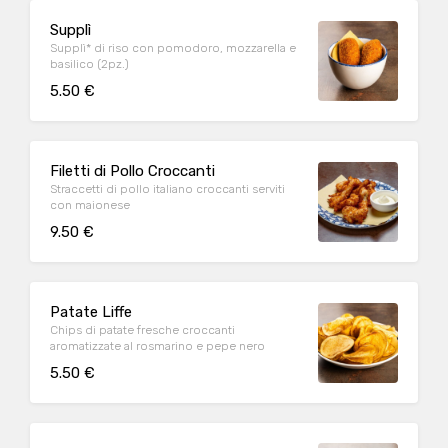
Supplì
Supplì* di riso con pomodoro, mozzarella e
basilico (2pz.)
5.50 €
Filetti di Pollo Croccanti
Straccetti di pollo italiano croccanti serviti
con maionese
9.50 €
Patate Liffe
Chips di patate fresche croccanti
aromatizzate al rosmarino e pepe nero
5.50 €