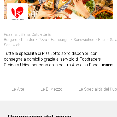
Pizzeria, Lifferia, Cotolette &
Burgers
Rooster
Pizza
Hamburger
Sandwiches
Beer
Sal
Sandwich
Tutte le specialità di Pizzikotto sono disponibili con
consegna a domicilio grazie al servizio di Foodracers.
Ordina a Udine per cena dalla nostra App o su Food
...
more
Le Alte
Le Di Mezzo
Le Specialità del Kuo