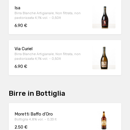
Isa
Birra Blanche Artigianale, Non filtrata, non
pastorizzata 4,1% vol. - 0,50lt
6.90 €
Via Curiel
Birra Blanche Artigianale, Non filtrata, non
pastorizzata 4,1% vol. - 0,50lt
6.90 €
Birre in Bottiglia
Moretti Baffo d'Oro
Bottiglia 4,8% vol. - 0,33 lt
2.50 €