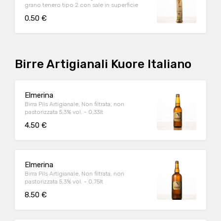
grano tenero tipo 2 con sale in superficie
0.50 €
Birre Artigianali Kuore Italiano
Elmerina
Birra Pils Artigianale, Non filtrata, non
pastorizzata 5,3% vol. - 0,33lt
4.50 €
Elmerina
Birra Pils Artigianale, Non filtrata, non
pastorizzata 5,3% vol. - 0,75lt
8.50 €