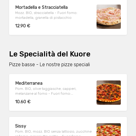
Mortadella e Stracciatella
Mozz. BIO, stracciatella - Fuori forno:
mortadella, granella di pistacchio
12.90 €
Le Specialità del Kuore
Pizze basse - Le nostre pizze speciali
Mediterranea
Pom. BIO, olive taggiasche, capperi,
melanzane al forno - Fuori forno:
pomodorini datterino conditi, origano
10.60 €
Sissy
Pom. BIO, mozz. BIO senza lattosio, zucchine