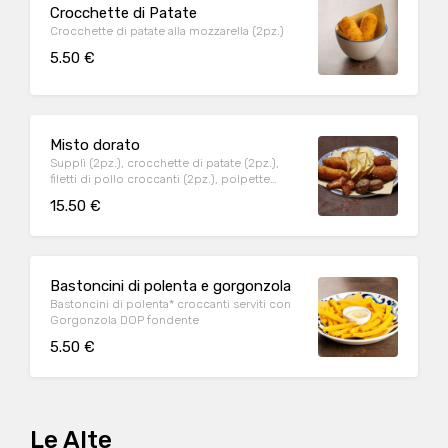
Crocchette di Patate
Crocchette di patate alla mozzarella (2pz.)
5.50 €
Misto dorato
Supplì (2pz.), crocchette di patate (2pz.),
filetti di pollo croccanti (2pz.), polpette
(2pz.), patate liffe
15.50 €
Bastoncini di polenta e gorgonzola
Bastoncini di polenta* croccanti serviti con
Gorgonzola DOP fondente
5.50 €
Le Alte