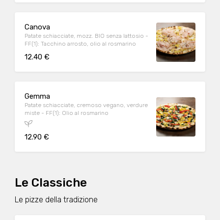
Canova
Patate schiacciate, mozz. BIO senza lattosio -
FF(1): Tacchino arrosto, olio al rosmarino
12.40 €
Gemma
Patate schiacciate, cremoso vegano, verdure
miste - FF(1): Olio al rosmarino
12.90 €
Le Classiche
Le pizze della tradizione