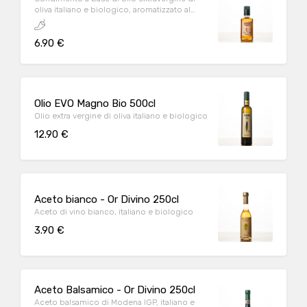
oliva italiano e biologico, aromatizzato al
peperoncino
6.90 €
Olio EVO Magno Bio 500cl
Olio extra vergine di oliva italiano e biologico
12.90 €
Aceto bianco - Or Divino 250cl
Aceto di vino bianco, italiano e biologico
3.90 €
Aceto Balsamico - Or Divino 250cl
Aceto balsamico di Modena IGP, italiano e