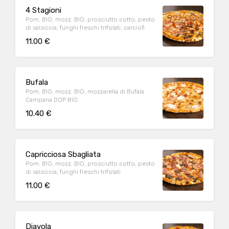
4 Stagioni
Pom. BIO, mozz. BIO, prosciutto cotto, pesto
di salsiccia, funghi freschi trifolati, carciofi
11.00 €
Bufala
Pom. BIO, mozz. BIO, mozzarella di Bufala
Campana DOP BIO
10.40 €
Capricciosa Sbagliata
Pom. BIO, mozz. BIO, prosciutto cotto, pesto
di salsiccia, funghi freschi trifolati
11.00 €
Diavola