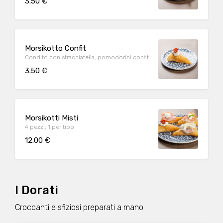
3.50 €
Morsikotto Confit
Condito con stracciatella, pomodorini confit
3.50 €
Morsikotti Misti
4 pezzi, 1 per tipo
12.00 €
I Dorati
Croccanti e sfiziosi preparati a mano