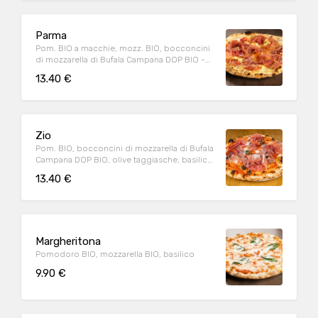
Parma
Pom. BIO a macchie, mozz. BIO, bocconcini
di mozzarella di Bufala Campana DOP BIO -
Fuori forno: prosciutto di Parma DOP (20m.),
13.40 €
origano
Zio
Pom. BIO, bocconcini di mozzarella di Bufala
Campana DOP BIO, olive taggiasche, basilico
- Fuori forno: prosciutto di Parma DOP
13.40 €
(20m.)
Margheritona
Pomodoro BIO, mozzarella BIO, basilico
9.90 €