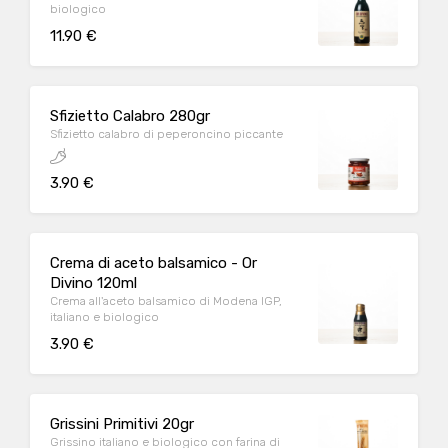
biologico
11.90 €
Sfizietto Calabro 280gr
Sfizietto calabro di peperoncino piccante
3.90 €
Crema di aceto balsamico - Or
Divino 120ml
Crema all'aceto balsamico di Modena IGP,
italiano e biologico
3.90 €
Grissini Primitivi 20gr
Grissino italiano e biologico con farina di