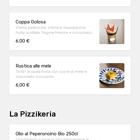
Coppa Golosa
Crema pasticcera, crema al mascarpone,
frutta scottata, fragole fresche e cioccolato
croccante
6.00 €
Rustica alle mele
Torta* di pasta frolla con cuore di mele e
cioccolato croccante
6.00 €
La Pizzikeria
Olio al Peperoncino Bio 250cl
Condimento a base di olio extravergine di