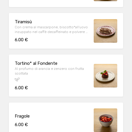
Tiramisù
Con crema al mascarpone, biscotto*all'uovo
inzuppato nel caffè decaffeinato e polvere di
cacao
6.00 €
Tortino* al Fondente
Al profumo di arancia e zenzero con frutta
scottata
6.00 €
Fragole
6.00 €