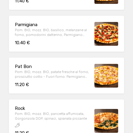
11.40 €
Parmigiana
Pom. BIO, mozz. BIO, basilico, melanzane al
forno, pomodorini datterino, Parmigiano
Reggiano DOP (24m.)
10.40 €
Pat Bon
Pom. BIO, mozz. BIO, patate fresche al forno,
prosciutto cotto - Fuori forno: Parmigiano
Reggiano DOP (24m.)
11.20 €
Rock
Pom. BIO, mozz. BIO, pancetta affumicata,
Gorgonzola DOP, spinaci, spianata piccante