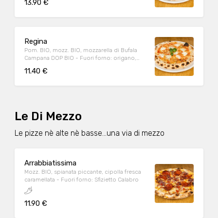
13.90 €
Regina
Pom. BIO, mozz. BIO, mozzarella di Bufala
Campana DOP BIO - Fuori forno: origano,
basilico, olio EVO BIO
11.40 €
Le Di Mezzo
Le pizze nè alte nè basse...una via di mezzo
Arrabbiatissima
Mozz. BIO, spianata piccante, cipolla fresca
caramellata - Fuori forno: Sfizietto Calabro
11.90 €