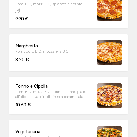
Pom. BIO, mozz. BIO, spianata piccante
9.90 €
Margherita
Pomodoro BIO, mozzarella BIO
8.20 €
Tonno e Cipolla
Pom. BIO, mozz. BIO, tonno a pinne gialle
all’olio d’oliva, cipolla fresca caramellata
10.60 €
Vegetariana