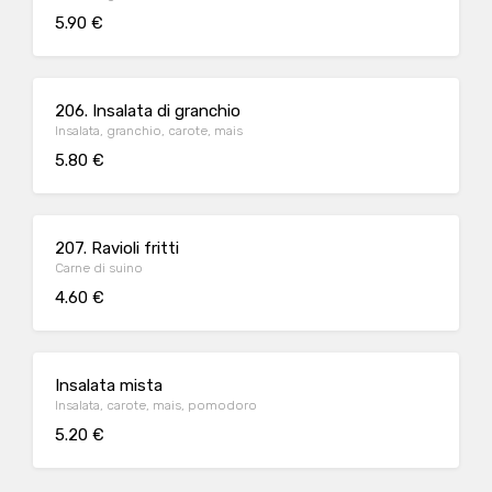
5.90 €
206. Insalata di granchio
Insalata, granchio, carote, mais
5.80 €
207. Ravioli fritti
Carne di suino
4.60 €
Insalata mista
Insalata, carote, mais, pomodoro
5.20 €