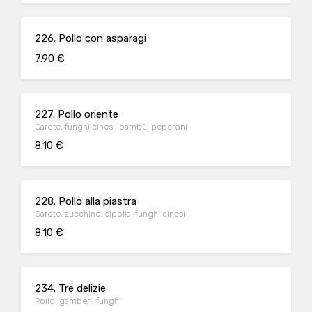
226. Pollo con asparagi
7.90 €
227. Pollo oriente
Carote, funghi cinesi, bambù, peperoni
8.10 €
228. Pollo alla piastra
Carote, zucchine, cipolla, funghi cinesi
8.10 €
234. Tre delizie
Pollo, gamberi, funghi