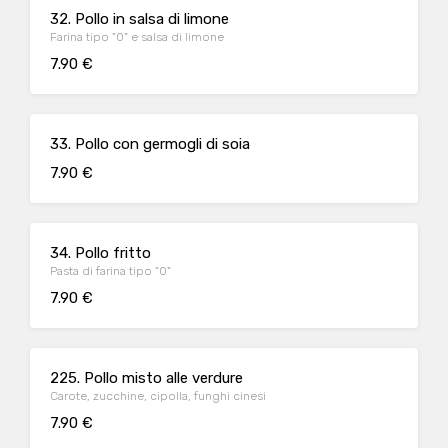
32. Pollo in salsa di limone
Farina tipo "0" e salsa di limone
7.90 €
33. Pollo con germogli di soia
7.90 €
34. Pollo fritto
Pasta di farina tipo "0"
7.90 €
225. Pollo misto alle verdure
Carote, zucchine, cipolla, funghi cinesi
7.90 €