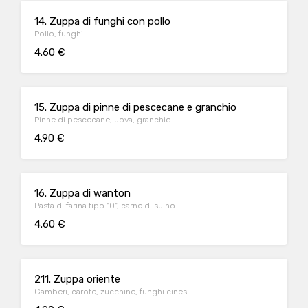
14. Zuppa di funghi con pollo
Pollo, funghi
4.60 €
15. Zuppa di pinne di pescecane e granchio
Pinne di pescecane, uova, granchio
4.90 €
16. Zuppa di wanton
Pasta di farina tipo "0", carne di suino
4.60 €
211. Zuppa oriente
Gamberi, carote, zucchine, funghi cinesi