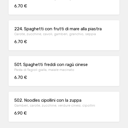
6.70 €
224. Spaghetti con frutti di mare alla piastra
Carote, zucchine, cavoli, gamberi, granchio, seppia
6.70 €
501. Spaghetti freddi con ragù cinese
Pasta di fagioli gialla, maiale macinato
6.70 €
502. Noodles cipollini con la zuppa
Gamberi, carote, zucchine, verdure cinesi, cipollini
6.90 €