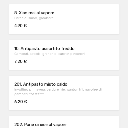
8. Xiao mai al vapore
Carne di suino, gamberei
4.90 €
10. Antipasto assortito freddo
Gamberi, seppia, granchio, carote, peperoni
7.20 €
201. Antipasto misto caldo
Involtino primavera, verdure frie, wanton frii, nuvolee di
gamberi, toast fritti
6.20 €
202. Pane cinese al vapore