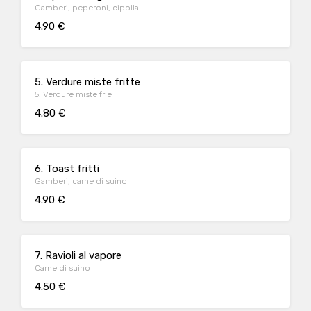
Gamberi, peperoni, cipolla
4.90 €
5. Verdure miste fritte
5. Verdure miste frie
4.80 €
6. Toast fritti
Gamberi, carne di suino
4.90 €
7. Ravioli al vapore
Carne di suino
4.50 €