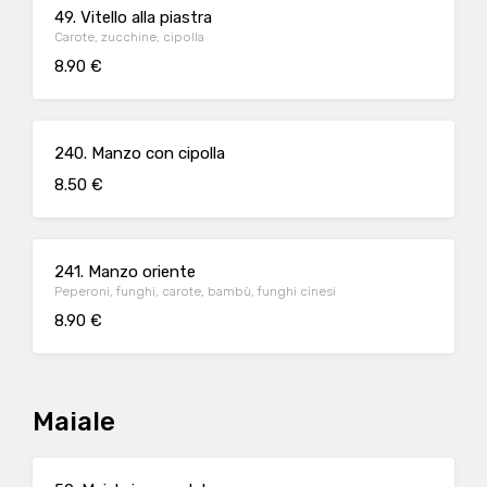
49. Vitello alla piastra
Carote, zucchine, cipolla
8.90 €
240. Manzo con cipolla
8.50 €
241. Manzo oriente
Peperoni, funghi, carote, bambù, funghi cinesi
8.90 €
Maiale