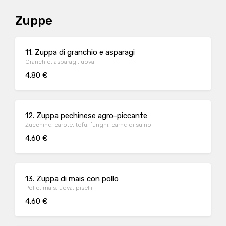
Zuppe
11. Zuppa di granchio e asparagi
Granchio, asparagi, uova
4.80 €
12. Zuppa pechinese agro-piccante
Zucchine, carote, tofu, funghi, carne di suino
4.60 €
13. Zuppa di mais con pollo
Pollo, mais, uova, piselli
4.60 €