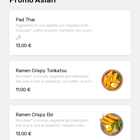
Promo Asian
Pad Thai
Tagliatelle di riso saltate con mazzancolle
tropicali*, petto di pollo marinato con purea
di lemongrass, uova, zucchine, carote,
peperone rosso piccante, cappuccio
13.00 €
bianco, germogli di fagioli azuki, salsa
ostrica, salsa di soia, granella di arachidi,
peperoncino frantumato, erba cipollina e
lime
Ramen Crispy Torikatsu
Noodles* in brodo vegetale (aromatizzato
alla soia e olio al sesamo), con petto di pollo
in crosta di panko, fagiolini* al sesamo,
11.00 €
germogli di fagioli azuki, fiocchi di cipolla
tostati, erba cipollina e uovo aromatizzato
con salsa di soia.
Ramen Crispy Ebi
Noodles* in brodo vegetale (aromatizzato
alla soia e olio al sesamo), mazzancolle
tropicali* impanate, fagiolini* al sesamo,
13.00 €
germogli di fagioli azuki, fiocchi di cipolla