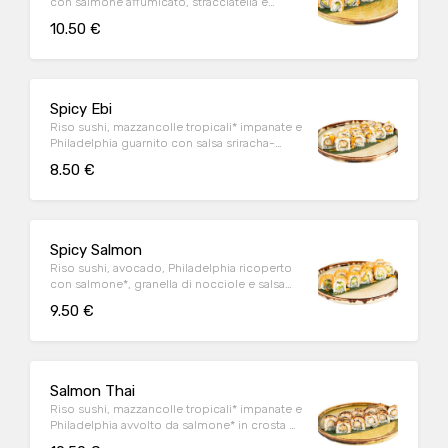
con salmone affumicato, stracciatella e
granella di pistacchio (10 pz)
10.50 €
Spicy Ebi
Riso sushi, mazzancolle tropicali* impanate e
Philadelphia guarnito con salsa sriracha-
mayo e mandorle affettate (10 pz)
8.50 €
Spicy Salmon
Riso sushi, avocado, Philadelphia ricoperto
con salmone*, granella di nocciole e salsa
sriracha-mayo (10 pz)
9.50 €
Salmon Thai
Riso sushi, mazzancolle tropicali* impanate e
Philadelphia avvolto da salmone* in crosta di
semi di sesamo bianco e nero scottato alla