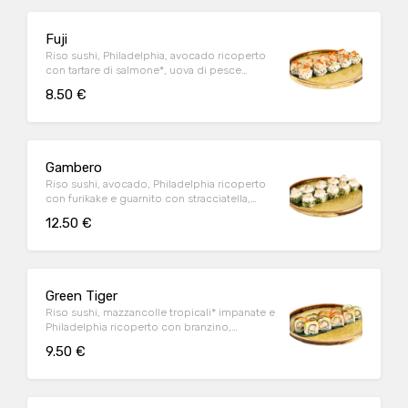
Fuji
Riso sushi, Philadelphia, avocado ricoperto
con tartare di salmone*, uova di pesce
volante indopacifico*, semi di sesamo
8.50 €
bianco e nero e salsa ponzu al sesamo (10
pz)
Gambero
Riso sushi, avocado, Philadelphia ricoperto
con furikake e guarnito con stracciatella,
gamberi argentini* e salsa ponzu al sesamo
12.50 €
(10 pz)
Green Tiger
Riso sushi, mazzancolle tropicali* impanate e
Philadelphia ricoperto con branzino,
avocado e salsa sushi (10 pz)
9.50 €