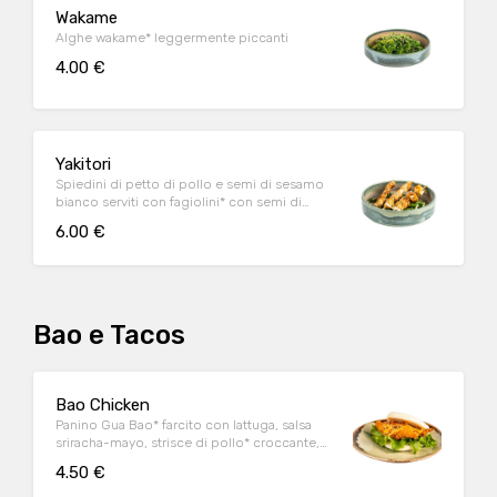
Wakame
Alghe wakame* leggermente piccanti
4.00 €
Yakitori
Spiedini di petto di pollo e semi di sesamo
bianco serviti con fagiolini* con semi di
sesamo bianco e olio di sesamo e salsa
6.00 €
wasabi-mayo (3 pz)
Bao e Tacos
Bao Chicken
Panino Gua Bao* farcito con lattuga, salsa
sriracha-mayo, strisce di pollo* croccante,
semi di sesamo bianco e nero (1 pz)
4.50 €