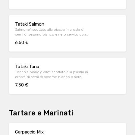
Tataki Salmon
Salmone* scottato alla piastra in crosta di
semi di sesamo bianco e nero servito con
salsa wasabi-mayo (4 pz)
6.50 €
Tataki Tuna
Tonno a pinne gialle* scottato alla piastra in
crosta di semi di sesamo bianco e nero
servito con salsa sushi (4 pz)
7.50 €
Tartare e Marinati
Carpaccio Mix