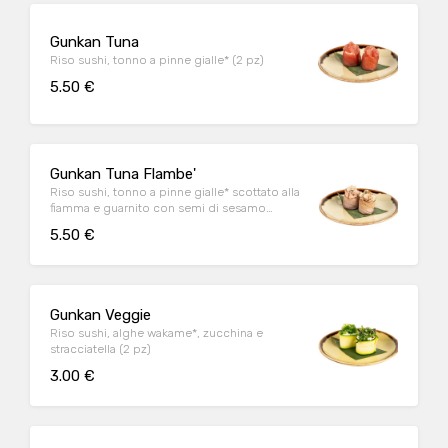
Gunkan Tuna
Riso sushi, tonno a pinne gialle* (2 pz)
5.50 €
Gunkan Tuna Flambe'
Riso sushi, tonno a pinne gialle* scottato alla
fiamma e guarnito con semi di sesamo
bianco e nero e salsa ponzu al sesamo (2 pz)
5.50 €
Gunkan Veggie
Riso sushi, alghe wakame*, zucchina e
stracciatella (2 pz)
3.00 €