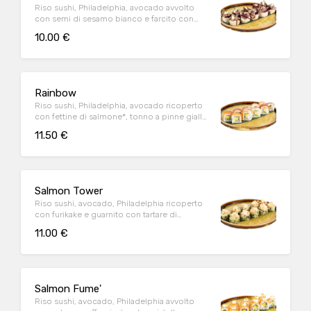
Riso sushi, Philadelphia, avocado avvolto
con semi di sesamo bianco e farcito con
maiale sfilacciato, cappuccio marinato e
10.00 €
salsa wasabi-mayo (10 pz)
Rainbow
Riso sushi, Philadelphia, avocado ricoperto
con fettine di salmone*, tonno a pinne gialle*
e branzino (10 pz)
11.50 €
Salmon Tower
Riso sushi, avocado, Philadelphia ricoperto
con furikake e guarnito con tartare di
salmone*, mandorle affettate e salsa wasabi-
11.00 €
mayo (10 pz)
Salmon Fume'
Riso sushi, avocado, Philadelphia avvolto