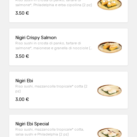
Riso sushi in crosta di panko, tartare di
salmone*, Philadelphia e erba cipollina (2 pz)
3.50 €
Nigiri Crispy Salmon
Riso sushi in crosta di panko, tartare di
salmone*, maionese e granella di nocciole (2
pz)
3.50 €
Nigiri Ebi
Riso sushi, mazzancolla tropicale* cotta (2
pz)
3.00 €
Nigiri Ebi Special
Riso sushi, mazzancolla tropicale* cotta,
salsa sushi e Philadelphia (2 pz)