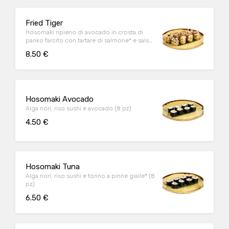
Fried Tiger
Hosomaki ripieno di avocado in crosta di
panko farcito con tartare di salmone* e salsa
sushi (8 pz)
8.50 €
Hosomaki Avocado
Alga nori, riso sushi e avocado (8 pz)
4.50 €
Hosomaki Tuna
Alga nori, riso sushi e tonno a pinne gialle* (8
pz)
6.50 €