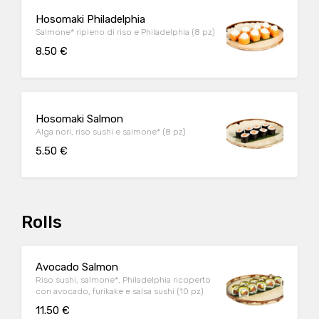
Hosomaki Philadelphia
Salmone* ripieno di riso e Philadelphia (8 pz)
8.50 €
Hosomaki Salmon
Alga nori, riso sushi e salmone* (8 pz)
5.50 €
Rolls
Avocado Salmon
Riso sushi, salmone*, Philadelphia ricoperto
con avocado, furikake e salsa sushi (10 pz)
11.50 €