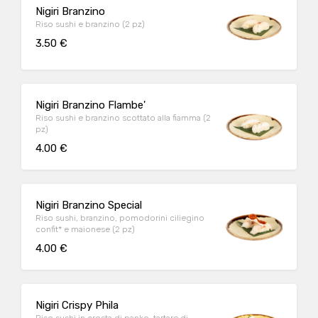
Nigiri Branzino
Riso sushi e branzino (2 pz)
3.50 €
Nigiri Branzino Flambe'
Riso sushi e branzino scottato alla fiamma (2
pz)
4.00 €
Nigiri Branzino Special
Riso sushi, branzino, pomodorini ciliegino
confit* e maionese (2 pz)
4.00 €
Nigiri Crispy Phila