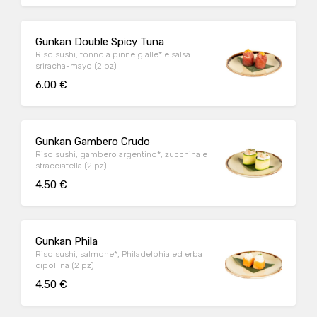
Gunkan Double Spicy Tuna
Riso sushi, tonno a pinne gialle* e salsa
sriracha-mayo (2 pz)
6.00 €
Gunkan Gambero Crudo
Riso sushi, gambero argentino*, zucchina e
stracciatella (2 pz)
4.50 €
Gunkan Phila
Riso sushi, salmone*, Philadelphia ed erba
cipollina (2 pz)
4.50 €