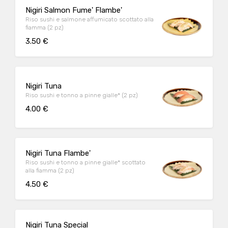
Nigiri Salmon Fume' Flambe'
Riso sushi e salmone affumicato scottato alla
fiamma (2 pz)
3.50 €
Nigiri Tuna
Riso sushi e tonno a pinne gialle* (2 pz)
4.00 €
Nigiri Tuna Flambe'
Riso sushi e tonno a pinne gialle* scottato
alla fiamma (2 pz)
4.50 €
Nigiri Tuna Special