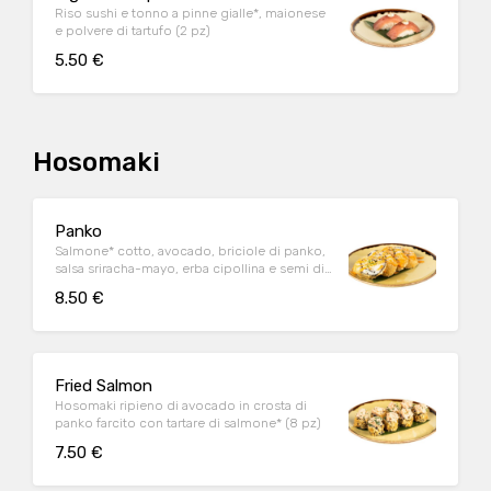
Riso sushi e tonno a pinne gialle*, maionese
e polvere di tartufo (2 pz)
5.50 €
Hosomaki
Panko
Salmone* cotto, avocado, briciole di panko,
salsa sriracha-mayo, erba cipollina e semi di
sesamo bianco (4 pz)
8.50 €
Fried Salmon
Hosomaki ripieno di avocado in crosta di
panko farcito con tartare di salmone* (8 pz)
7.50 €