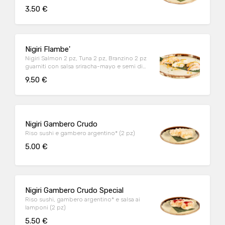
3.50 €
Nigiri Flambe'
Nigiri Salmon 2 pz, Tuna 2 pz, Branzino 2 pz
guarniti con salsa sriracha-mayo e semi di
sesamo bianco (6 pz)
9.50 €
Nigiri Gambero Crudo
Riso sushi e gambero argentino* (2 pz)
5.00 €
Nigiri Gambero Crudo Special
Riso sushi, gambero argentino* e salsa ai
lamponi (2 pz)
5.50 €