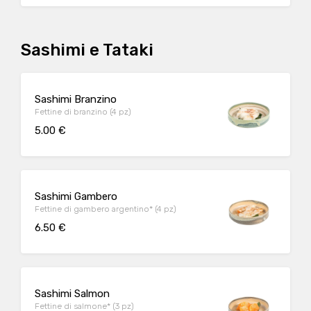
Sashimi e Tataki
Sashimi Branzino
Fettine di branzino (4 pz)
5.00 €
Sashimi Gambero
Fettine di gambero argentino* (4 pz)
6.50 €
Sashimi Salmon
Fettine di salmone* (3 pz)