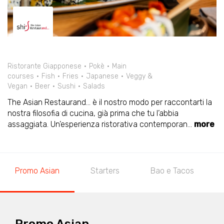
Ristorante Giapponese
Pokè
Main
courses
Fish
Fries
Japanese
Veggy &
Vegan
Beer
Sushi
Salads
The Asian Restaurand… è il nostro modo per raccontarti la
nostra filosofia di cucina, già prima che tu l’abbia
assaggiata. Un’esperienza ristorativa contemporan
...
more
Promo Asian
Starters
Bao e Tacos