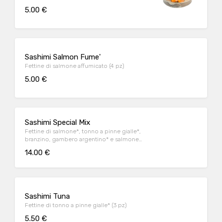
5.00 €
Sashimi Salmon Fume'
Fettine di salmone affumicato (4 pz)
5.00 €
Sashimi Special Mix
Fettine di salmone*, tonno a pinne gialle*,
branzino, gambero argentino* e salmone
affumicato (10 pz)
14.00 €
Sashimi Tuna
Fettine di tonno a pinne gialle* (3 pz)
5.50 €