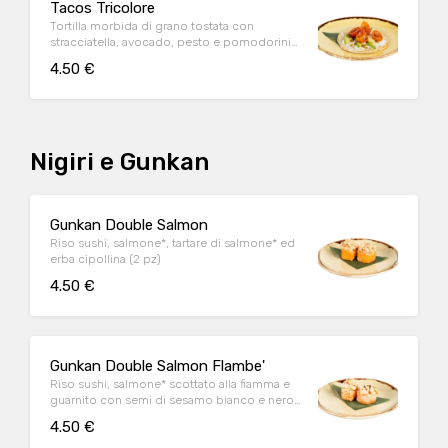
Tacos Tricolore
Tortilla morbida di grano tostata con
stracciatella, avocado, pesto e pomodorini
ciliegino confit* (1 pz)
4.50 €
Nigiri e Gunkan
Gunkan Double Salmon
Riso sushi, salmone*, tartare di salmone* ed
erba cipollina (2 pz)
4.50 €
Gunkan Double Salmon Flambe'
Riso sushi, salmone* scottato alla fiamma e
guarnito con semi di sesamo bianco e nero
e salsa ponzu al sesamo (2 pz)
4.50 €