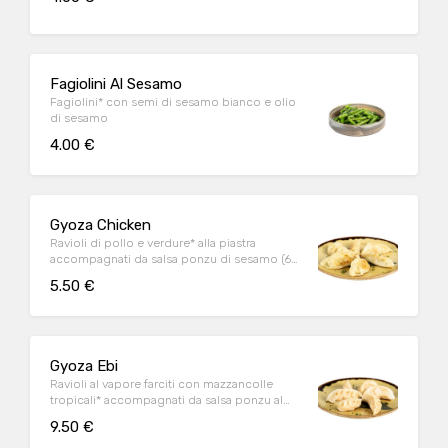
Fagiolini Al Sesamo
Fagiolini* con semi di sesamo bianco e olio
di sesamo
4.00 €
Gyoza Chicken
Ravioli di pollo e verdure* alla piastra
accompagnati da salsa ponzu di sesamo (6
pz)
5.50 €
Gyoza Ebi
Ravioli al vapore farciti con mazzancolle
tropicali* accompagnati da salsa ponzu al
sesamo (6 pz)
9.50 €