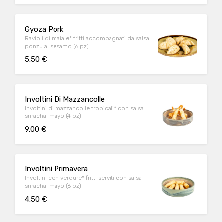
Gyoza Pork
Ravioli di maiale* fritti accompagnati da salsa
ponzu al sesamo (6 pz)
5.50 €
Involtini Di Mazzancolle
Involtini di mazzancolle tropicali* con salsa
sriracha-mayo (4 pz)
9.00 €
Involtini Primavera
Involtini con verdure* fritti serviti con salsa
sriracha-mayo (6 pz)
4.50 €