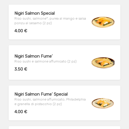
Nigiri Salmon Special
Riso sushi, salmone*, purea al mango e salsa
ponzu al sesamo (2 pz)
4.00 €
Nigiri Salmon Fume'
Riso sushi e salmone affumicato (2 pz)
3.50 €
Nigiri Salmon Fume' Special
Riso sushi, salmone affumicato, Philadelphia
e granella di pistacchio (2 pz)
4.00 €