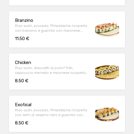
Branzino
Riso sushi, avocado, Philadelphia ricoperto
con branzino e guarnito con maionese,
pomodorini ciliegino confit* e pesto (10 pz)
11.50 €
Chicken
Riso sushi, straccetti di pollo* fritti,
cappuccio marinato e maionese ricoperto
con avocado, salsa sriracha-mayo e granella
8.50 €
di nocciole (10 pz)
Exotical
Riso sushi, avocado, Philadelphia ricoperto
con semi di sesamo nero e guarnito con
tartare di salmone* e purea al mango (10 pz)
8.50 €