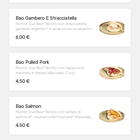
Bao Gambero E Stracciatella
Panino Gua Bao* farcito con stracciatella,
gamberi argentini* e salsa ponzu al sesamo
(1 pz)
6.00 €
Bao Pulled Pork
Panino Gua Bao* farcito con cappuccio
marinato e maiale sfilacciato (1 pz)
4.50 €
Bao Salmon
Panino Gua Bao* farcito con tartare di
salmone*, mazzancolla tropicale* impanata,
Philadelphia, semi di sesamo bianco e nero
4.50 €
(1 pz)