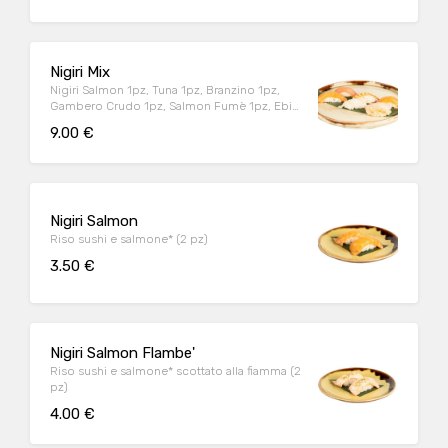
Nigiri Mix
Nigiri Salmon 1pz, Tuna 1pz, Branzino 1pz,
Gambero Crudo 1pz, Salmon Fumè 1pz, Ebi
1pz (6 pz)
9.00 €
Nigiri Salmon
Riso sushi e salmone* (2 pz)
3.50 €
Nigiri Salmon Flambe'
Riso sushi e salmone* scottato alla fiamma (2
pz)
4.00 €