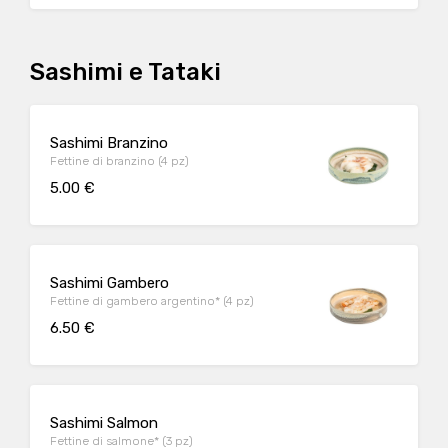
Sashimi e Tataki
Sashimi Branzino
Fettine di branzino (4 pz)
5.00 €
Sashimi Gambero
Fettine di gambero argentino* (4 pz)
6.50 €
Sashimi Salmon
Fettine di salmone* (3 pz)