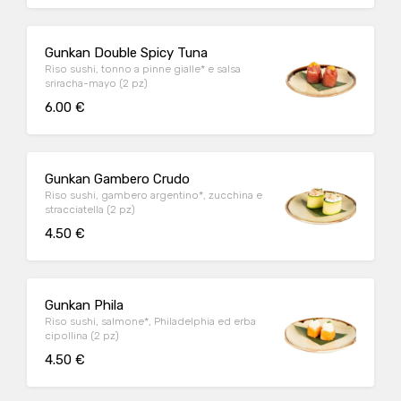
Gunkan Double Spicy Tuna
Riso sushi, tonno a pinne gialle* e salsa
sriracha-mayo (2 pz)
6.00 €
Gunkan Gambero Crudo
Riso sushi, gambero argentino*, zucchina e
stracciatella (2 pz)
4.50 €
Gunkan Phila
Riso sushi, salmone*, Philadelphia ed erba
cipollina (2 pz)
4.50 €