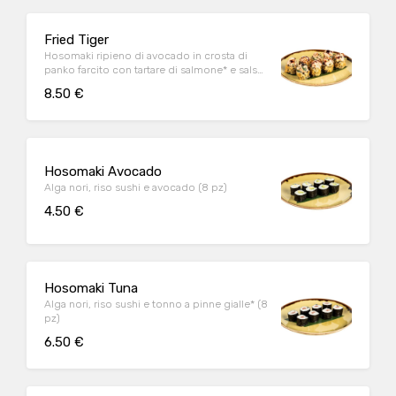
Fried Tiger
Hosomaki ripieno di avocado in crosta di
panko farcito con tartare di salmone* e salsa
sushi (8 pz)
8.50 €
Hosomaki Avocado
Alga nori, riso sushi e avocado (8 pz)
4.50 €
Hosomaki Tuna
Alga nori, riso sushi e tonno a pinne gialle* (8
pz)
6.50 €