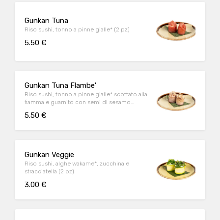
Gunkan Tuna
Riso sushi, tonno a pinne gialle* (2 pz)
5.50 €
Gunkan Tuna Flambe'
Riso sushi, tonno a pinne gialle* scottato alla
fiamma e guarnito con semi di sesamo
bianco e nero e salsa ponzu al sesamo (2 pz)
5.50 €
Gunkan Veggie
Riso sushi, alghe wakame*, zucchina e
stracciatella (2 pz)
3.00 €