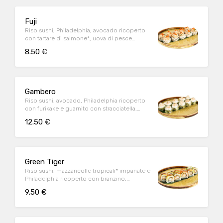
Fuji
Riso sushi, Philadelphia, avocado ricoperto
con tartare di salmone*, uova di pesce
volante indopacifico*, semi di sesamo
8.50 €
bianco e nero e salsa ponzu al sesamo (10
pz)
Gambero
Riso sushi, avocado, Philadelphia ricoperto
con furikake e guarnito con stracciatella,
gamberi argentini* e salsa ponzu al sesamo
12.50 €
(10 pz)
Green Tiger
Riso sushi, mazzancolle tropicali* impanate e
Philadelphia ricoperto con branzino,
avocado e salsa sushi (10 pz)
9.50 €