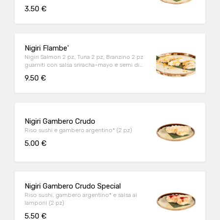
3.50 €
Nigiri Flambe'
Nigiri Salmon 2 pz, Tuna 2 pz, Branzino 2 pz
guarniti con salsa sriracha-mayo e semi di
sesamo bianco (6 pz)
9.50 €
Nigiri Gambero Crudo
Riso sushi e gambero argentino* (2 pz)
5.00 €
Nigiri Gambero Crudo Special
Riso sushi, gambero argentino* e salsa ai
lamponi (2 pz)
5.50 €