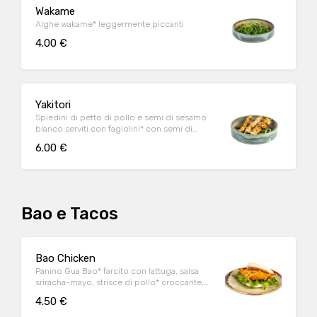
Wakame
Alghe wakame* leggermente piccanti
4.00 €
Yakitori
Spiedini di petto di pollo e semi di sesamo
bianco serviti con fagiolini* con semi di
sesamo bianco e olio di sesamo e salsa
6.00 €
wasabi-mayo (3 pz)
Bao e Tacos
Bao Chicken
Panino Gua Bao* farcito con lattuga, salsa
sriracha-mayo, strisce di pollo* croccante,
semi di sesamo bianco e nero (1 pz)
4.50 €