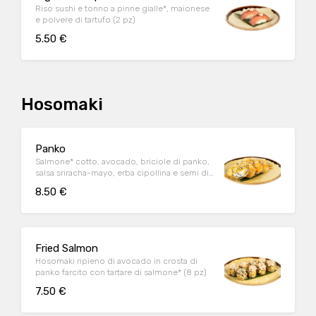
Riso sushi e tonno a pinne gialle*, maionese
e polvere di tartufo (2 pz)
5.50 €
Hosomaki
Panko
Salmone* cotto, avocado, briciole di panko,
salsa sriracha-mayo, erba cipollina e semi di
sesamo bianco (4 pz)
8.50 €
Fried Salmon
Hosomaki ripieno di avocado in crosta di
panko farcito con tartare di salmone* (8 pz)
7.50 €