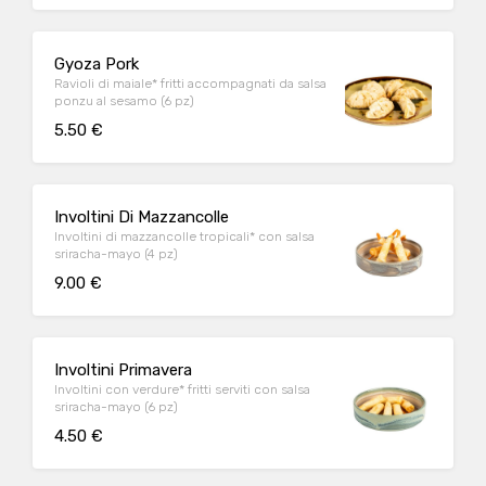
Gyoza Pork
Ravioli di maiale* fritti accompagnati da salsa
ponzu al sesamo (6 pz)
5.50 €
Involtini Di Mazzancolle
Involtini di mazzancolle tropicali* con salsa
sriracha-mayo (4 pz)
9.00 €
Involtini Primavera
Involtini con verdure* fritti serviti con salsa
sriracha-mayo (6 pz)
4.50 €