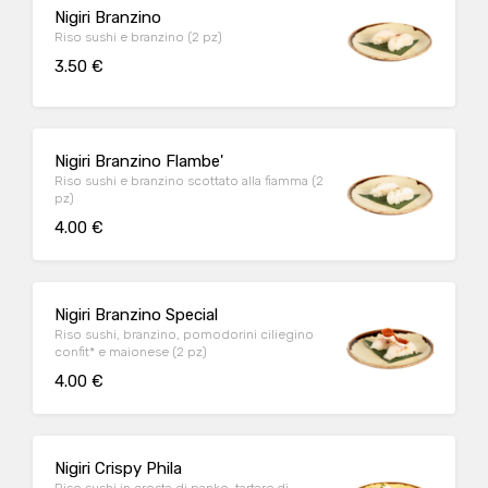
Nigiri Branzino
Riso sushi e branzino (2 pz)
3.50 €
Nigiri Branzino Flambe'
Riso sushi e branzino scottato alla fiamma (2
pz)
4.00 €
Nigiri Branzino Special
Riso sushi, branzino, pomodorini ciliegino
confit* e maionese (2 pz)
4.00 €
Nigiri Crispy Phila