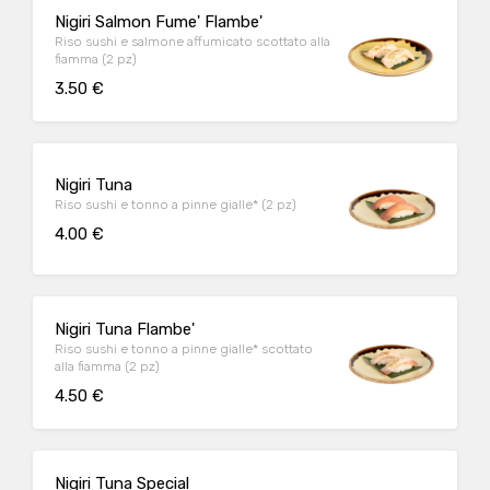
Nigiri Salmon Fume' Flambe'
Riso sushi e salmone affumicato scottato alla
fiamma (2 pz)
3.50 €
Nigiri Tuna
Riso sushi e tonno a pinne gialle* (2 pz)
4.00 €
Nigiri Tuna Flambe'
Riso sushi e tonno a pinne gialle* scottato
alla fiamma (2 pz)
4.50 €
Nigiri Tuna Special