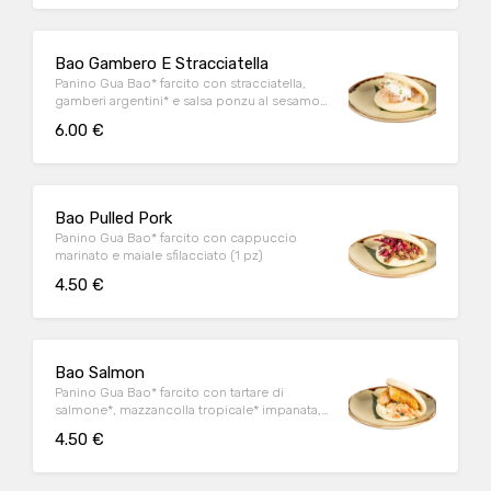
Bao Gambero E Stracciatella
Panino Gua Bao* farcito con stracciatella,
gamberi argentini* e salsa ponzu al sesamo
(1 pz)
6.00 €
Bao Pulled Pork
Panino Gua Bao* farcito con cappuccio
marinato e maiale sfilacciato (1 pz)
4.50 €
Bao Salmon
Panino Gua Bao* farcito con tartare di
salmone*, mazzancolla tropicale* impanata,
Philadelphia, semi di sesamo bianco e nero
4.50 €
(1 pz)