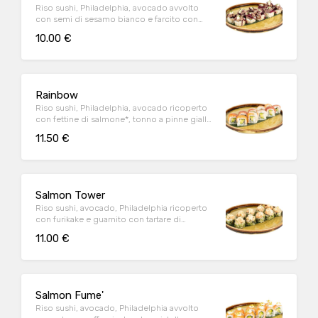
Riso sushi, Philadelphia, avocado avvolto
con semi di sesamo bianco e farcito con
maiale sfilacciato, cappuccio marinato e
10.00 €
salsa wasabi-mayo (10 pz)
Rainbow
Riso sushi, Philadelphia, avocado ricoperto
con fettine di salmone*, tonno a pinne gialle*
e branzino (10 pz)
11.50 €
Salmon Tower
Riso sushi, avocado, Philadelphia ricoperto
con furikake e guarnito con tartare di
salmone*, mandorle affettate e salsa wasabi-
11.00 €
mayo (10 pz)
Salmon Fume'
Riso sushi, avocado, Philadelphia avvolto