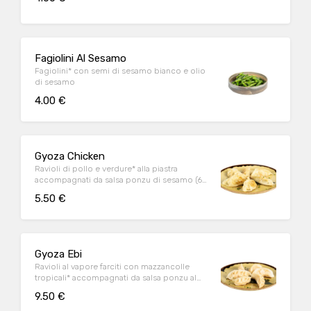
Fagiolini Al Sesamo
Fagiolini* con semi di sesamo bianco e olio
di sesamo
4.00 €
Gyoza Chicken
Ravioli di pollo e verdure* alla piastra
accompagnati da salsa ponzu di sesamo (6
pz)
5.50 €
Gyoza Ebi
Ravioli al vapore farciti con mazzancolle
tropicali* accompagnati da salsa ponzu al
sesamo (6 pz)
9.50 €