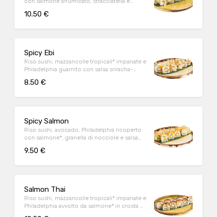
con salmone affumicato, stracciatella e
granella di pistacchio (10 pz)
10.50 €
Spicy Ebi
Riso sushi, mazzancolle tropicali* impanate e
Philadelphia guarnito con salsa sriracha-
mayo e mandorle affettate (10 pz)
8.50 €
Spicy Salmon
Riso sushi, avocado, Philadelphia ricoperto
con salmone*, granella di nocciole e salsa
sriracha-mayo (10 pz)
9.50 €
Salmon Thai
Riso sushi, mazzancolle tropicali* impanate e
Philadelphia avvolto da salmone* in crosta di
semi di sesamo bianco e nero scottato alla