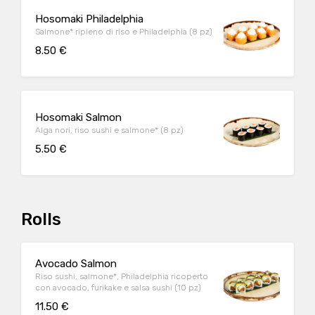
Hosomaki Philadelphia
Salmone* ripieno di riso e Philadelphia (8 pz)
8.50 €
Hosomaki Salmon
Alga nori, riso sushi e salmone* (8 pz)
5.50 €
Rolls
Avocado Salmon
Riso sushi, salmone*, Philadelphia ricoperto
con avocado, furikake e salsa sushi (10 pz)
11.50 €