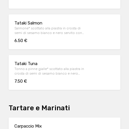
Tataki Salmon
Salmone* scottato alla piastra in crosta di
semi di sesamo bianco e nero servito con
salsa wasabi-mayo (4 pz)
6.50 €
Tataki Tuna
Tonno a pinne gialle* scottato alla piastra in
crosta di semi di sesamo bianco e nero
servito con salsa sushi (4 pz)
7.50 €
Tartare e Marinati
Carpaccio Mix