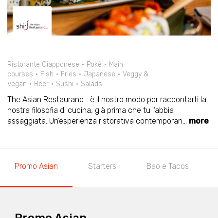
Ristorante Giapponese
Pokè
Main
courses
Fish
Fries
Japanese
Veggy &
Vegan
Beer
Sushi
Salads
The Asian Restaurand… è il nostro modo per raccontarti la
nostra filosofia di cucina, già prima che tu l’abbia
assaggiata. Un’esperienza ristorativa contemporan
...
more
Promo Asian
Starters
Bao e Tacos