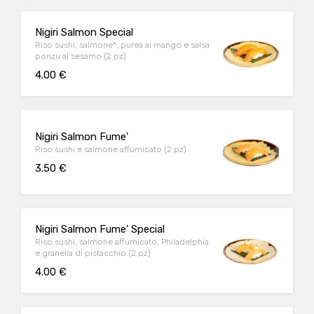
Nigiri Salmon Special
Riso sushi, salmone*, purea al mango e salsa
ponzu al sesamo (2 pz)
4.00 €
Nigiri Salmon Fume'
Riso sushi e salmone affumicato (2 pz)
3.50 €
Nigiri Salmon Fume' Special
Riso sushi, salmone affumicato, Philadelphia
e granella di pistacchio (2 pz)
4.00 €