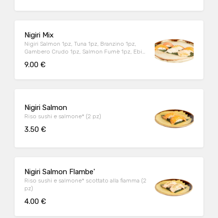
Nigiri Mix
Nigiri Salmon 1pz, Tuna 1pz, Branzino 1pz,
Gambero Crudo 1pz, Salmon Fumè 1pz, Ebi
1pz (6 pz)
9.00 €
Nigiri Salmon
Riso sushi e salmone* (2 pz)
3.50 €
Nigiri Salmon Flambe'
Riso sushi e salmone* scottato alla fiamma (2
pz)
4.00 €