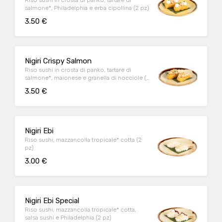
Riso sushi in crosta di panko, tartare di
salmone*, Philadelphia e erba cipollina (2 pz)
3.50 €
Nigiri Crispy Salmon
Riso sushi in crosta di panko, tartare di
salmone*, maionese e granella di nocciole (2
pz)
3.50 €
Nigiri Ebi
Riso sushi, mazzancolla tropicale* cotta (2
pz)
3.00 €
Nigiri Ebi Special
Riso sushi, mazzancolla tropicale* cotta,
salsa sushi e Philadelphia (2 pz)