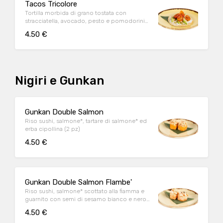
Tacos Tricolore
Tortilla morbida di grano tostata con
stracciatella, avocado, pesto e pomodorini
ciliegino confit* (1 pz)
4.50 €
Nigiri e Gunkan
Gunkan Double Salmon
Riso sushi, salmone*, tartare di salmone* ed
erba cipollina (2 pz)
4.50 €
Gunkan Double Salmon Flambe'
Riso sushi, salmone* scottato alla fiamma e
guarnito con semi di sesamo bianco e nero
e salsa ponzu al sesamo (2 pz)
4.50 €