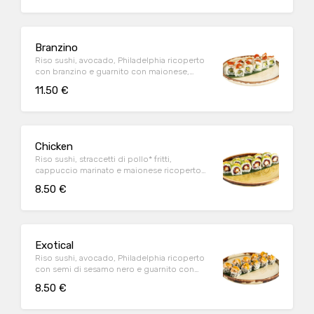
Branzino
Riso sushi, avocado, Philadelphia ricoperto
con branzino e guarnito con maionese,
pomodorini ciliegino confit* e pesto (10 pz)
11.50 €
Chicken
Riso sushi, straccetti di pollo* fritti,
cappuccio marinato e maionese ricoperto
con avocado, salsa sriracha-mayo e granella
8.50 €
di nocciole (10 pz)
Exotical
Riso sushi, avocado, Philadelphia ricoperto
con semi di sesamo nero e guarnito con
tartare di salmone* e purea al mango (10 pz)
8.50 €