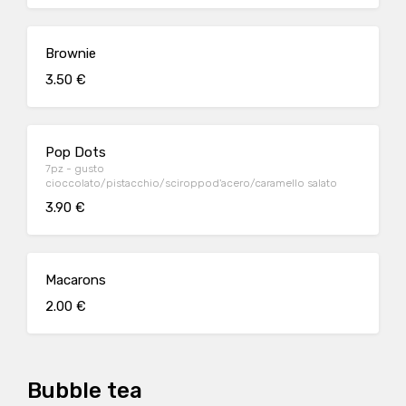
Brownie
3.50 €
Pop Dots
7pz - gusto
cioccolato/pistacchio/sciroppod'acero/caramello salato
3.90 €
Macarons
2.00 €
Bubble tea