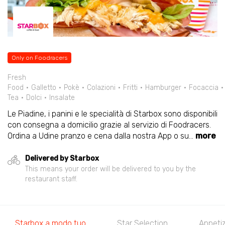
Only on Foodracers
Fresh
Food
Galletto
Pokè
Colazioni
Fritti
Hamburger
Focaccia
Tea
Dolci
Insalate
Le Piadine, i panini e le specialità di Starbox sono disponibili
con consegna a domicilio grazie al servizio di Foodracers.
Ordina a Udine pranzo e cena dalla nostra App o su
...
more
Delivered by Starbox
This means your order will be delivered to you by the
restaurant staff.
Starbox a modo tuo
Star Selection
Appeti