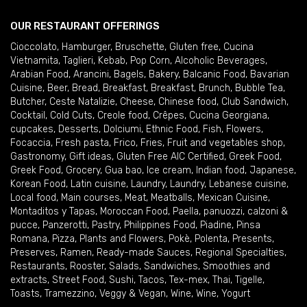
OUR RESTAURANT OFFERINGS
Cioccolato
,
Hamburger
,
Bruschette
,
Gluten free
,
Cucina
Vietnamita
,
Taglieri
,
Kebab
,
Pop Corn
,
Alcoholic Beverages
,
Arabian Food
,
Arancini
,
Bagels
,
Bakery
,
Balcanic Food
,
Bavarian
Cuisine
,
Beer
,
Bread
,
Breakfast
,
Breakfast
,
Brunch
,
Bubble Tea
,
Butcher
,
Ceste Natalizie
,
Cheese
,
Chinese food
,
Club Sandwich
,
Cocktail
,
Cold Cuts
,
Creole food
,
Crêpes
,
Cucina Georgiana
,
cupcakes
,
Desserts
,
Dolciumi
,
Ethnic Food
,
Fish
,
Flowers
,
Focaccia
,
Fresh pasta
,
Frico
,
Fries
,
Fruit and vegetables shop
,
Gastronomy
,
Gift ideas
,
Gluten Free AIC Certified
,
Greek Food
,
Greek Food
,
Grocery
,
Gua bao
,
Ice cream
,
Indian food
,
Japanese
,
Korean Food
,
Latin cuisine
,
Laundry
,
Laundry
,
Lebanese cuisine
,
Local food
,
Main courses
,
Meat
,
Meatballs
,
Mexican Cuisine
,
Montaditos y Tapas
,
Moroccan Food
,
Paella
,
panuozzi, calzoni &
pucce
,
Panzerotti
,
Pastry
,
Philippines Food
,
Piadine
,
Pinsa
Romana
,
Pizza
,
Plants and Flowers
,
Pokè
,
Polenta
,
Presents
,
Preserves
,
Ramen
,
Ready-made Sauces
,
Regional Specialties
,
Restaurants
,
Rooster
,
Salads
,
Sandwiches
,
Smoothies and
extracts
,
Street Food
,
Sushi
,
Tacos
,
Tex-mex
,
Thai
,
Tigelle
,
Toasts
,
Tramezzino
,
Veggy & Vegan
,
Wine
,
Wine
,
Yogurt