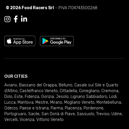
© 2026 Food Racers Srl
- P.IVA IT04743500268
OUR CITIES
Aviano
,
Bassano del Grappa
,
Belluno
,
Casale sul Sile e Quarto
d'Altino
,
Castelfranco Veneto
,
Cittadella
,
Conegliano
,
Cremona
,
Dolo
,
Este
,
Fidenza
,
Gorizia
,
Jesolo
,
Lignano Sabbiadoro
,
Lodi
,
Lucca
,
Mantova
,
Mestre
,
Mirano
,
Mogliano Veneto
,
Montebelluna
,
Oderzo
,
Paese e Istrana
,
Parma
,
Piacenza
,
Pordenone
,
Portogruaro
,
Sacile
,
San Donà di Piave
,
Sassuolo
,
Treviso
,
Udine
,
Vercelli
,
Vicenza
,
Vittorio Veneto