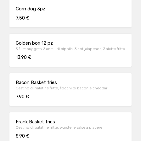
Corn dog 3pz
7.50 €
Golden box 12 pz
3 fillet nuggets, 3 anelli di cipolla, 3 hot jalapenos, 3 alette fritte
13.90 €
Bacon Basket fries
Cestino di patatine fritte, fiocchi di bacon e cheddar
7.90 €
Frank Basket fries
Cestino di patatine fritte, wurstel e salse a piacere
8.90 €