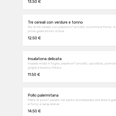
13.50 €
Tre cereali con verdure e tonno
Mix di tre cereali con peperoni* arrostiti, zucchine al forno, m
pinna gialla all'olio d'oliva
12.50 €
Insalatona delicata
Insalata mista in foglia, peperoni* arrostiti, caciottina, pomod
griglia e basilico fresco
11.50 €
Pollo palermitana
Petto di pollo* panato nel panko aromatizzato alle erbe e grat
al forno e salsa Wiener
14.50 €