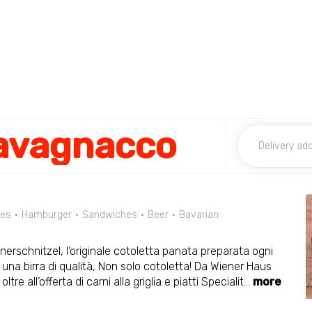
Tavagnacco
ies
Hamburger
Sandwiches
Beer
Bavarian
enerschnitzel, l’originale cotoletta panata preparata ogni
 una birra di qualità, Non solo cotoletta! Da Wiener Haus
e all’offerta di carni alla griglia e piatti Specialit
...
more