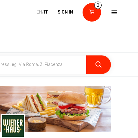
0
EN/
IT
SIGN IN