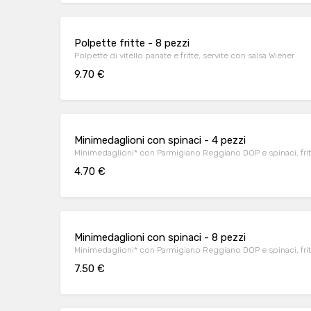
Polpette fritte - 8 pezzi
Polpette di vitello panate e fritte, servite con salsa Wiener
9.70 €
Minimedaglioni con spinaci - 4 pezzi
Minimedaglioni* con Parmigiano Reggiano DOP e spinaci, fritti
4.70 €
Minimedaglioni con spinaci - 8 pezzi
Minimedaglioni* con Parmigiano Reggiano DOP e spinaci, fritti
7.50 €