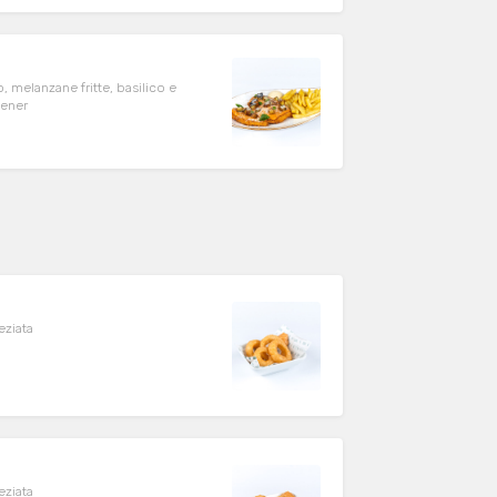
melanzane fritte, basilico e
iener
peziata
peziata