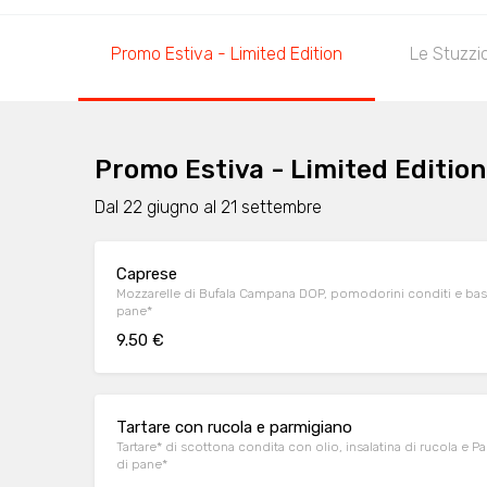
Promo Estiva - Limited Edition
Le Stuzzi
Promo Estiva - Limited Edition
Dal 22 giugno al 21 settembre
Caprese
Mozzarelle di Bufala Campana DOP, pomodorini conditi e basili
pane*
9.50 €
Tartare con rucola e parmigiano
Tartare* di scottona condita con olio, insalatina di rucola e
di pane*