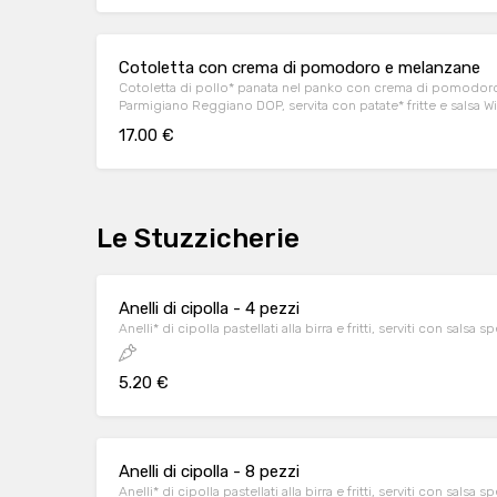
Cotoletta con crema di pomodoro e melanzane
Cotoletta di pollo* panata nel panko con crema di pomodoro, 
Parmigiano Reggiano DOP, servita con patate* fritte e salsa W
17.00 €
Le Stuzzicherie
Anelli di cipolla - 4 pezzi
Anelli* di cipolla pastellati alla birra e fritti, serviti con salsa s
5.20 €
Anelli di cipolla - 8 pezzi
Anelli* di cipolla pastellati alla birra e fritti, serviti con salsa s