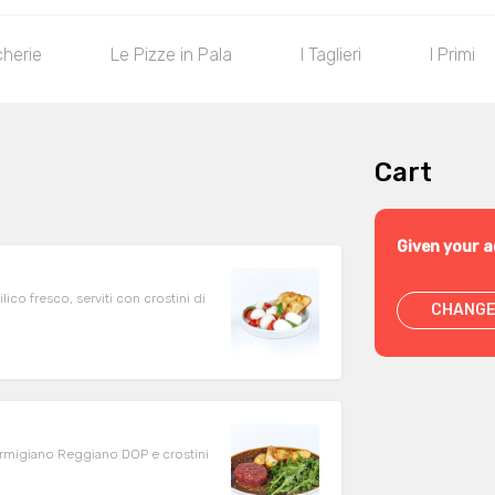
cherie
Le Pizze in Pala
I Taglieri
I Primi
Cart
Given your a
co fresco, serviti con crostini di
CHANGE
 Parmigiano Reggiano DOP e crostini