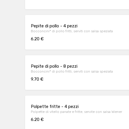
Pepite di pollo - 4 pezzi
Bocconcini* di pollo fritti, serviti con salsa speziata
6.20 €
Pepite di pollo - 8 pezzi
Bocconcini* di pollo fritti, serviti con salsa speziata
9.70 €
Polpette fritte - 4 pezzi
Polpette di vitello panate e fritte, servite con salsa Wiener
6.20 €