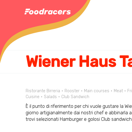
Wiener Haus 
Ristorante Birreria
Rooster
Main courses
Meat
Fr
Cuisine
Salads
Club Sandwich
È il punto di riferimento per chi vuole gustare la Wi
giorno artigianalmente dai nostri chef e abbinarla a
trovi selezionati Hamburger e golosi Club sandwich oltr