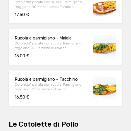
Cotoletta* panata con salsa al Parmigiano
Reggiano DOP e pancetta affumicata
accuratamente grigliata
17.50 €
Rucola e parmigiano - Maiale
Cotoletta* panata con rucola, Parmigiano
reggiano DOP e zeste di limone
15.00 €
Rucola e parmigiano - Tacchino
Cotoletta* panata con rucola, Parmigiano
reggiano DOP e zeste di limone
16.50 €
Le Cotolette di Pollo