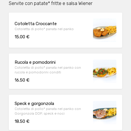
Servite con patate* fritte e salsa Wiener
Cotoletta Croccante
Cotoletta di pollo* panata nel panko
15.00 €
Rucola e pomodorini
Cotoletta di pollo* panata nel panko con
rucola e pomodorini conditi
16.50 €
Speck e gorgonzola
Cotoletta di pollo* panata nel panko con
Gorgonzola DOP, speck e noci
18.50 €