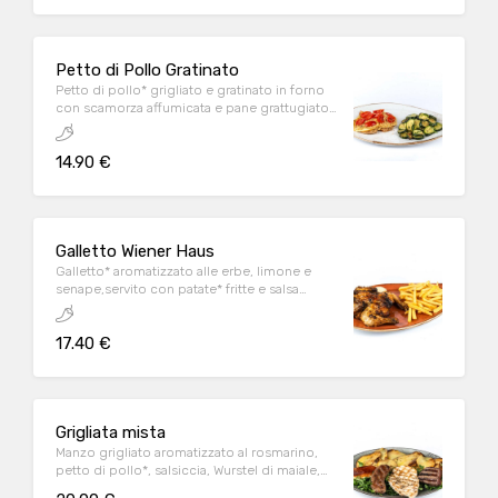
Petto di Pollo Gratinato
Petto di pollo* grigliato e gratinato in forno
con scamorza affumicata e pane grattugiato
aromatizzato, con pomodorini conditi,
servito con zucchine al forno
14.90 €
Galletto Wiener Haus
Galletto* aromatizzato alle erbe, limone e
senape,servito con patate* fritte e salsa
Wiener
17.40 €
Grigliata mista
Manzo grigliato aromatizzato al rosmarino,
petto di pollo*, salsiccia, Wurstel di maiale,
scamorza affumicata cotta alla piastra, serviti