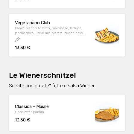
salsa Wiener
Vegetariano Club
Pane* bianco tostato, maionese, lattuga,
pomodoro, uovo alla piastra, zucchine al
forno, scamorza affumicata
13.30 €
Le Wienerschnitzel
Servite con patate* fritte e salsa Wiener
Classica - Maiale
Cotoletta* panata
13.50 €