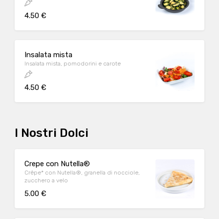
4.50 €
Insalata mista
Insalata mista, pomodorini e carote
4.50 €
I Nostri Dolci
Crepe con Nutella®
Crêpe* con Nutella®, granella di nocciole,
zucchero a velo
5.00 €