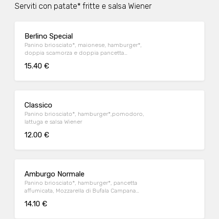
Serviti con patate* fritte e salsa Wiener
Berlino Special
Panino briosciato*, maionese, hamburger*,
doppia scamorza e doppia pancetta
affumicate e senape
15.40 €
Classico
Panino briosciato*, hamburger*,pomodoro,
lattuga e salsa Wiener
12.00 €
Amburgo Normale
Panino briosciato*, hamburger*, pancetta
affumicata, Mozzarella di Bufala Campana
DOP, pomodoro, lattuga e salsa Wiener
14.10 €