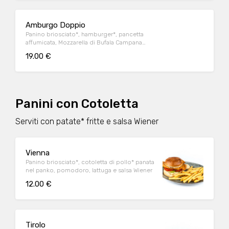
Amburgo Doppio
Panino briosciato*, hamburger*, pancetta
affumicata, Mozzarella di Bufala Campana
DOP, pomodoro, lattuga e salsa Wiener
19.00 €
Panini con Cotoletta
Serviti con patate* fritte e salsa Wiener
Vienna
Panino briosciato*, cotoletta di pollo* panata
nel panko, pomodoro, lattuga e salsa Wiener
12.00 €
Tirolo