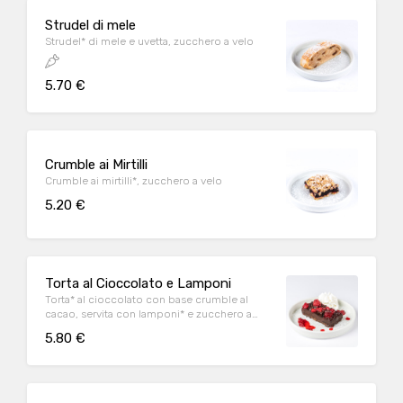
Strudel di mele
Strudel* di mele e uvetta, zucchero a velo
5.70 €
Crumble ai Mirtilli
Crumble ai mirtilli*, zucchero a velo
5.20 €
Torta al Cioccolato e Lamponi
Torta* al cioccolato con base crumble al
cacao, servita con lamponi* e zucchero a
velo
5.80 €