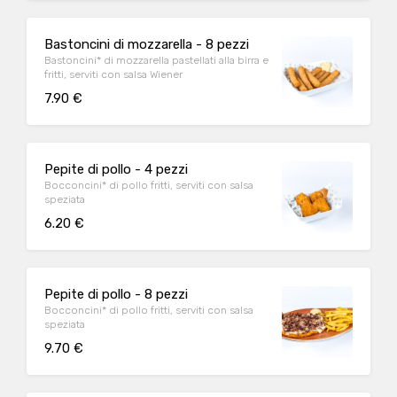
Bastoncini di mozzarella - 8 pezzi
Bastoncini* di mozzarella pastellati alla birra e
fritti, serviti con salsa Wiener
7.90 €
Pepite di pollo - 4 pezzi
Bocconcini* di pollo fritti, serviti con salsa
speziata
6.20 €
Pepite di pollo - 8 pezzi
Bocconcini* di pollo fritti, serviti con salsa
speziata
9.70 €