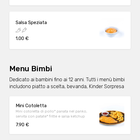
Salsa Speziata
1.00 €
Menu Bimbi
Dedicato ai bambini fino ai 12 anni. Tutti i menù bimbi
includono piatto a scelta, bevanda, Kinder Sorpresa
Mini Cotoletta
Mini cotoletta di pollo* panata nel panko,
servita con patate* fritte e salsa ketchup
7.90 €