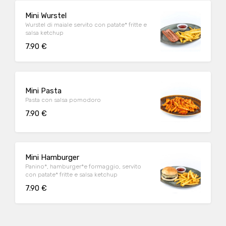
Mini Wurstel
Wurstel di maiale servito con patate* fritte e
salsa ketchup
7.90 €
Mini Pasta
Pasta con salsa pomodoro
7.90 €
Mini Hamburger
Panino*, hamburger*e formaggio, servito
con patate* fritte e salsa ketchup
7.90 €