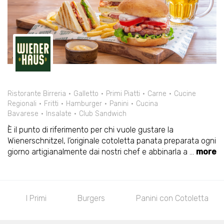
Ristorante Birreria
Galletto
Primi Piatti
Carne
Cucine
Regionali
Fritti
Hamburger
Panini
Cucina
Bavarese
Insalate
Club Sandwich
È il punto di riferimento per chi vuole gustare la
Wienerschnitzel, l’originale cotoletta panata preparata ogni
giorno artigianalmente dai nostri chef e abbinarla a
...
more
Burgers
Panini con Cotoletta
Sandwich