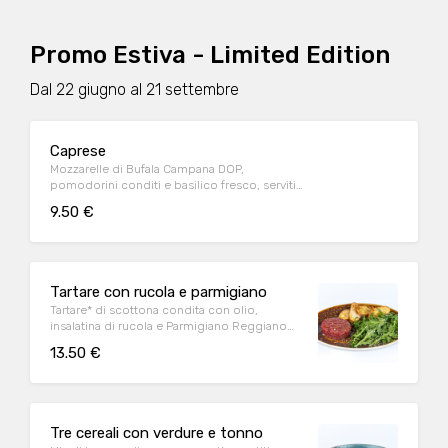
Promo Estiva - Limited Edition
Dal 22 giugno al 21 settembre
Caprese
Mozzarelle di Bufala Campana DOP,
pomodorini conditi e basilico fresco, serviti
con crostini di pane*
9.50 €
Tartare con rucola e parmigiano
Tartare* di scottona condita con olio,
insalatina di rucola e Parmigiano Reggiano
DOP e crostini di pane*
13.50 €
Tre cereali con verdure e tonno