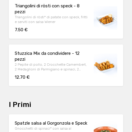
Triangolini di rösti con speck - 8
pezzi
Triangolini di rösti* di patate con speck, fritti
e serviti con salsa Wiener
7.50 €
Stuzzica Mix da condividere - 12
pezzi
2 Pepite di pollo, 2 Crocchette Camembert,
2 Medaglioni di Parmigiano e spinaci, 2
Bastoncini di mozzarella, 2 Anelli di cipolla, 2
12.70 €
Triangolini di rösti con speck, serviti con
salsa Wiener
I Primi
Spatzle salsa al Gorgonzola e Speck
Gnocchetti di spinaci* con salsa al