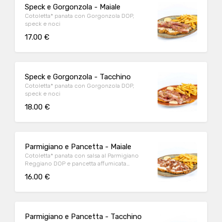
Speck e Gorgonzola - Maiale
Cotoletta* panata con Gorgonzola DOP,
speck e noci
17.00 €
Speck e Gorgonzola - Tacchino
Cotoletta* panata con Gorgonzola DOP,
speck e noci
18.00 €
Parmigiano e Pancetta - Maiale
Cotoletta* panata con salsa al Parmigiano
Reggiano DOP e pancetta affumicata
accuratamente grigliata
16.00 €
Parmigiano e Pancetta - Tacchino