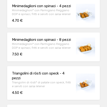
Minimedaglioni con spinaci - 4 pezzi
Minimedaglioni* con Parmigiano Reggiano
DOP e spinaci, fritti e serviti con salsa Wiener
4.70 €
Minimedaglioni con spinaci - 8 pezzi
Minimedaglioni* con Parmigiano Reggiano
DOP e spinaci, fritti e serviti con salsa Wiener
7.50 €
Triangolini di rösti con speck - 4
pezzi
Triangolini di rösti* di patate con speck, fritti
e serviti con salsa Wiener
4.50 €