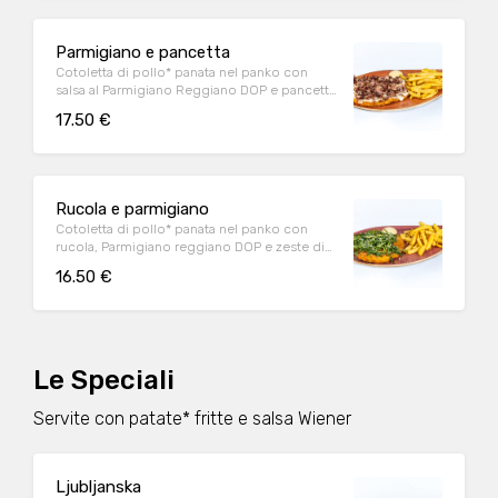
Parmigiano e pancetta
Cotoletta di pollo* panata nel panko con
salsa al Parmigiano Reggiano DOP e pancetta
affumicata accuratamente grigliata
17.50 €
Rucola e parmigiano
Cotoletta di pollo* panata nel panko con
rucola, Parmigiano reggiano DOP e zeste di
limone
16.50 €
Le Speciali
Servite con patate* fritte e salsa Wiener
Ljubljanska