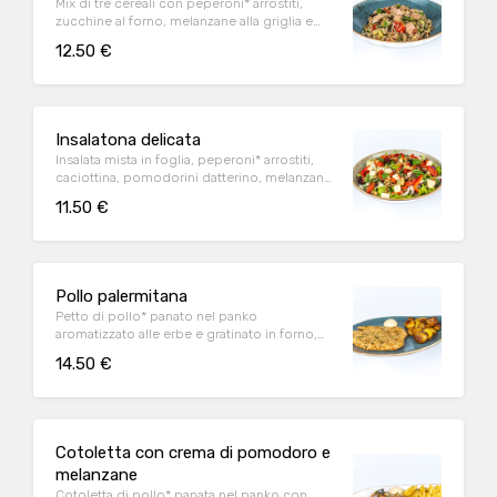
Mix di tre cereali con peperoni* arrostiti,
zucchine al forno, melanzane alla griglia e
tonno a pinna gialla all'olio d'oliva
12.50 €
Insalatona delicata
Insalata mista in foglia, peperoni* arrostiti,
caciottina, pomodorini datterino, melanzane
alla griglia e basilico fresco
11.50 €
Pollo palermitana
Petto di pollo* panato nel panko
aromatizzato alle erbe e gratinato in forno,
servito con patate al forno e salsa Wiener
14.50 €
Cotoletta con crema di pomodoro e
melanzane
Cotoletta di pollo* panata nel panko con