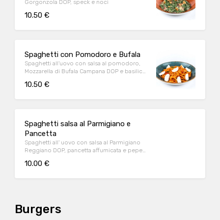
Gorgonzola DOP, speck e noci
10.50 €
Spaghetti con Pomodoro e Bufala
Spaghetti all'uovo con salsa al pomodoro,
Mozzarella di Bufala Campana DOP e basilico
fresco
10.50 €
Spaghetti salsa al Parmigiano e
Pancetta
Spaghetti all' uovo con salsa al Parmigiano
Reggiano DOP, pancetta affumicata e pepe
nero
10.00 €
Burgers