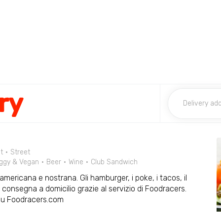
ry
t
Street
ggy & Vegan
Beer
Wine
Club Sandwich
mericana e nostrana. Gli hamburger, i poke, i tacos, il
n consegna a domicilio grazie al servizio di Foodracers.
 su Foodracers.com