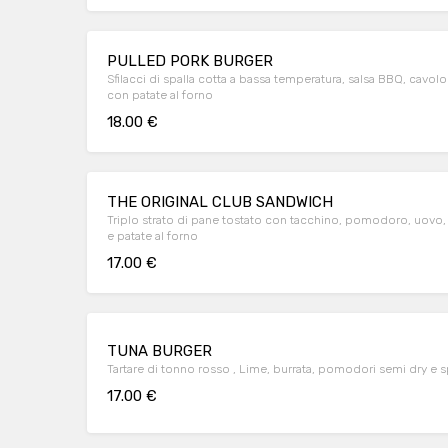
PULLED PORK BURGER
Sfilacci di spalla cotta a bassa temperatura, salsa BBQ, cav
con patate al forno
18.00 €
THE ORIGINAL CLUB SANDWICH
Triplo strato di pane tostato con tacchino, pomodoro, uovo,
e patate al forno
17.00 €
TUNA BURGER
Tartare di tonno ro
17.00 €