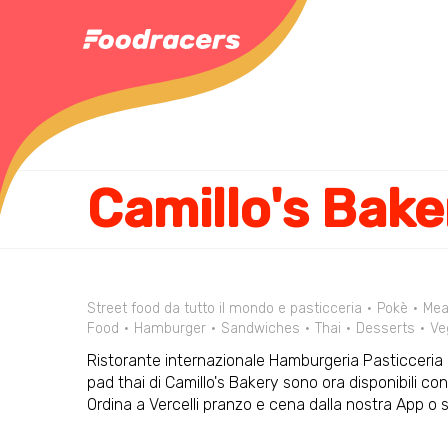
Camillo's Bake
Street food da tutto il mondo e pasticceria
Pokè
Mea
Food
Hamburger
Sandwiches
Thai
Desserts
Ve
Ristorante internazionale Hamburgeria Pasticceria a
pad thai di Camillo's Bakery sono ora disponibili co
Ordina a Vercelli pranzo e cena dalla nostra App o