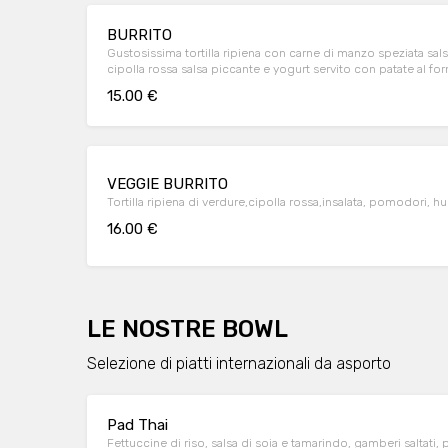
BURRITO
Gustosissima tortilla ripiena con carne di manzo speziata s
cipolla rossa salsa piccante e yogurt servito con patate al fo
15.00 €
VEGGIE BURRITO
Tortilla ripiena di verdure,cipolla rossa,insalata, pomodori
16.00 €
LE NOSTRE BOWL
Selezione di piatti internazionali da asporto
Pad Thai
Fettuccine di riso, salsa di soia e tamarindo, gamberi saltati, 