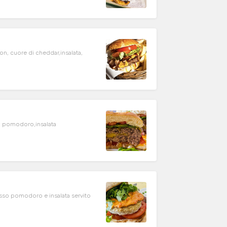
n, cuore di cheddar,insalata,
sso pomodoro e insalata servito