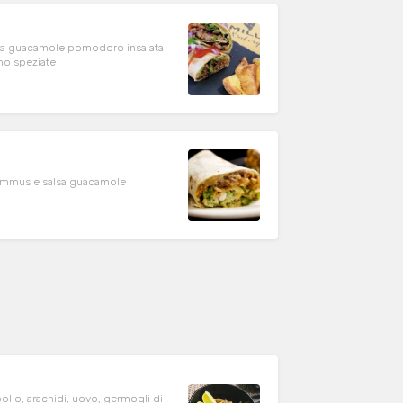
alsa guacamole pomodoro insalata
rno speziate
, hummus e salsa guacamole
pollo, arachidi, uovo, germogli di