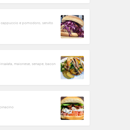
olo cappuccio e pomodoro, servito
 insalata, maionese, senape, bacon
sso , Lime, burrata, pomodori semi dry e spinacino