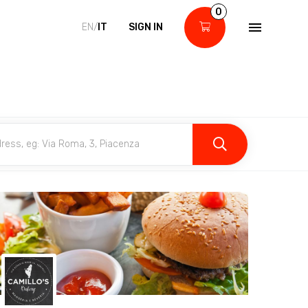
0
EN/
IT
SIGN IN