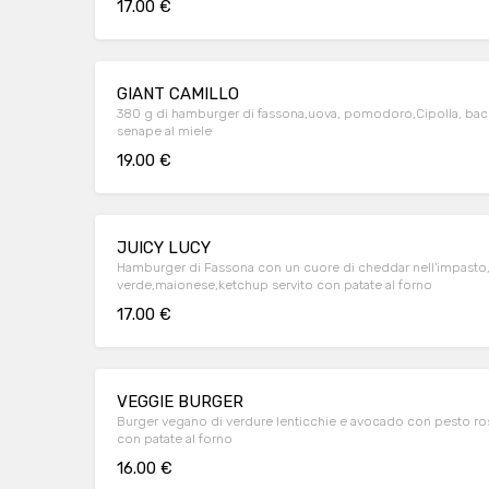
17.00 €
GIANT CAMILLO
380 g di hamburger di fassona,uova, pomodoro,Cipolla, baco
senape al miele
19.00 €
JUICY LUCY
Hamburger di Fassona con un cuore di cheddar nell'impasto, pomodoro,insalata
verde,maionese,ketchup servito con patate al forno
17.00 €
VEGGIE BURGER
Burger vegano di verdure lenticchie e avocado con pesto ro
con patate al forno
16.00 €