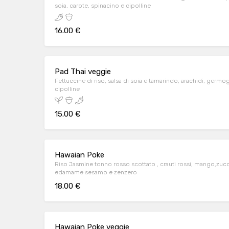
soia, carote, spinacino e cipolline
16.00 €
Pad Thai veggie
Fettuccine di riso, salsa di soia e tamarindo, arachidi, germogli di soia, carote, spinacino e
cipolline
15.00 €
Hawaian Poke
Riso Jasmine tonno rosso scottato , crauti rossi, mango,zucchine in agrodolce , alga wakame,
edamame sesamo e zenzero
18.00 €
Hawaian Poke veggie