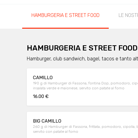
HAMBURGERIA E STREET FOOD
LE NOST
HAMBURGERIA E STREET FOOD
Hamburger, club sandwich, bagel, tacos e tanto altr
CAMILLO
190 g di Hamburger di Fassona, fontina Dop, pomodoro, cipo
insalata verde e maionese, servito con patate al forno
16.00 €
BIG CAMILLO
260 g di Hamburger di Fassona, frittata, pomodoro, cipolla, 
servito con patate al forno