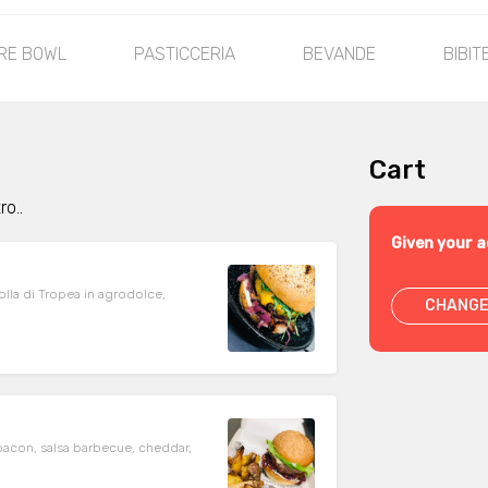
RE BOWL
PASTICCERIA
BEVANDE
BIBIT
Cart
o..
Given your a
lla di Tropea in agrodolce,
CHANGE
bacon, salsa barbecue, cheddar,