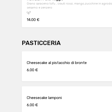
Grano saraceno tofu , crauti rossi, mango,zucchine in agrodolce , alga wakame, edamame
sesamo e zenzero
14.00 €
PASTICCERIA
Cheesecake al pistacchio di bronte
6.00 €
Cheesecake lamponi
6.00 €