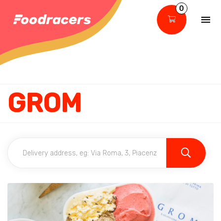
0
GROM