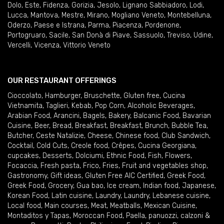
Dolo
,
Este
,
Fidenza
,
Gorizia
,
Jesolo
,
Lignano Sabbiadoro
,
Lodi
,
Lucca
,
Mantova
,
Mestre
,
Mirano
,
Mogliano Veneto
,
Montebelluna
,
Oderzo
,
Paese e Istrana
,
Parma
,
Piacenza
,
Pordenone
,
Portogruaro
,
Sacile
,
San Donà di Piave
,
Sassuolo
,
Treviso
,
Udine
,
Vercelli
,
Vicenza
,
Vittorio Veneto
OUR RESTAURANT OFFERINGS
Cioccolato
,
Hamburger
,
Bruschette
,
Gluten free
,
Cucina
Vietnamita
,
Taglieri
,
Kebab
,
Pop Corn
,
Alcoholic Beverages
,
Arabian Food
,
Arancini
,
Bagels
,
Bakery
,
Balcanic Food
,
Bavarian
Cuisine
,
Beer
,
Bread
,
Breakfast
,
Breakfast
,
Brunch
,
Bubble Tea
,
Butcher
,
Ceste Natalizie
,
Cheese
,
Chinese food
,
Club Sandwich
,
Cocktail
,
Cold Cuts
,
Creole food
,
Crêpes
,
Cucina Georgiana
,
cupcakes
,
Desserts
,
Dolciumi
,
Ethnic Food
,
Fish
,
Flowers
,
Focaccia
,
Fresh pasta
,
Frico
,
Fries
,
Fruit and vegetables shop
,
Gastronomy
,
Gift ideas
,
Gluten Free AIC Certified
,
Greek Food
,
Greek Food
,
Grocery
,
Gua bao
,
Ice cream
,
Indian food
,
Japanese
,
Korean Food
,
Latin cuisine
,
Laundry
,
Laundry
,
Lebanese cuisine
,
Local food
,
Main courses
,
Meat
,
Meatballs
,
Mexican Cuisine
,
Montaditos y Tapas
,
Moroccan Food
,
Paella
,
panuozzi, calzoni &