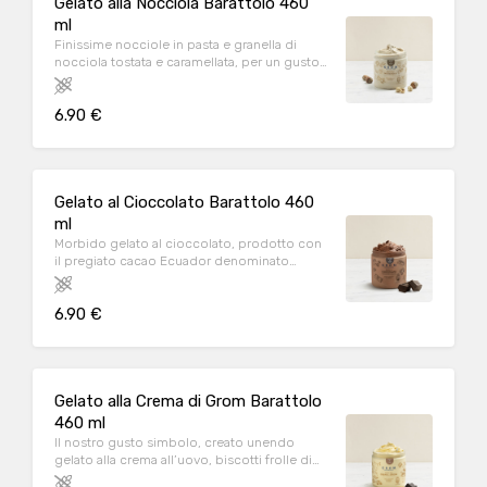
Gelato alla Nocciola Barattolo 460
ml
Finissime nocciole in pasta e granella di
nocciola tostata e caramellata, per un gusto
cremoso e raffinato
6.90 €
Gelato al Cioccolato Barattolo 460
ml
Morbido gelato al cioccolato, prodotto con
il pregiato cacao Ecuador denominato
“National Arriba”
6.90 €
Gelato alla Crema di Grom Barattolo
460 ml
Il nostro gusto simbolo, creato unendo
gelato alla crema all’uovo, biscotti frolle di
Meliga e granella di Cioccolato Fondente