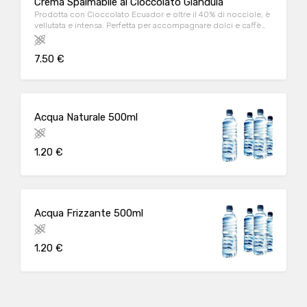
Crema Spalmabile al Cioccolato Gianduia
Prodotta con Cioccolato Ecuador e oltre il 40% di nocciole, è
vellutata e intensa. Perfetta per accompagnare dolci e caffè
golosi.
7.50 €
Acqua Naturale 500ml
1.20 €
Acqua Frizzante 500ml
1.20 €