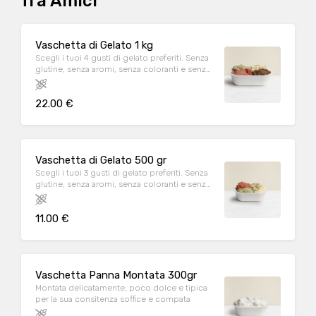
fra Amici
Vaschetta di Gelato 1 kg
Scegli i tuoi 4 gusti di gelato preferiti. Senza
glutine, senza aromi, senza coloranti e senza
emulsionanti.
22.00 €
Vaschetta di Gelato 500 gr
Scegli i tuoi 3 gusti di gelato preferiti. Senza
glutine, senza aromi, senza coloranti e senza
emulsionanti.
11.00 €
Vaschetta Panna Montata 300gr
Montata delicatamente, poco dolce e tipica
per la sua consitenza soffice e compata