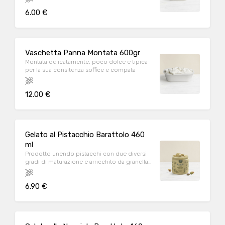
6.00 €
Vaschetta Panna Montata 600gr
Montata delicatamente, poco dolce e tipica
per la sua consitenza soffice e compata
12.00 €
Gelato al Pistacchio Barattolo 460
ml
Prodotto unendo pistacchi con due diversi
gradi di maturazione e arricchito da granella
di pistacchi caramellati, è il gusto più amato
della nostra gelateria
6.90 €