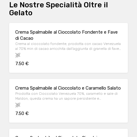
Le Nostre Specialità Oltre il
Gelato
Crema Spalmabile al Cioccolato Fondente e Fave
di Cacao
Crema al cioccolato fondente, prodotta con cacao Venezuela
al 70% min di cacao arricchita dall’aggiunta di granella di fave
di cacao
7.50 €
Crema Spalmabile al Cioccolato e Caramello Salato
Prodotta con Cioccolato Venezuela 70%, caramello e sale di
Maldon, questa crema ha un sapore persistente e
leggermente salato.
7.50 €