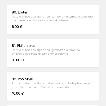
80. Ebiten
Rotolo di riso con alghe nori, gambero* in temputa, avocado,
maionese con kataifi e salsa teriyaki all'esterno
8.00 €
81. Ebiten plus
Rotolo di riso con alghe nori, gambero* in temputa,
philadelphia e fette di salmone* all'esterno
10.00 €
82. Imo style
Rotolo di riso con alghe nori,vsalmone, philadelphia, guarnito
con fette di salmone affumicato e avocado
10.00 €