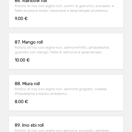
86. Rainbow roll
Rotolo di riso con alghe nori, surimi di granchio, avocado, e
fette di pesce misto, maionese e salsa teriyaki all’esterno
9.00 €
87. Mango roll
Rotolo di riso con alghe nori, salmone fritto, philadelphia,
guarnito con mango, fette di salmone e salsa teriyaki
all'esterno
10.00 €
88. Miura roll
Rotolo di riso con alghe nori, salmone grigliato, insalata
Philadelphia e tobiko all’esterno
8.00 €
89. Imo ebi roll
Rotolo di riso con alghe nori,salmone, avocado, gamberi,