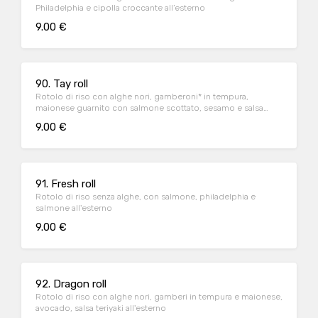
Philadelphia e cipolla croccante all’esterno
9.00 €
90. Tay roll
Rotolo di riso con alghe nori, gamberoni* in tempura,
maionese guarnito con salmone scottato, sesamo e salsa
teriyaki all’esterno
9.00 €
91. Fresh roll
Rotolo di riso senza alghe, con salmone, philadelphia e
salmone all'esterno
9.00 €
92. Dragon roll
Rotolo di riso con alghe nori, gamberi in tempura e maionese,
avocado, salsa teriyaki all'esterno