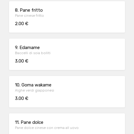
8. Pane fritto
Pane cinese fritto
2.00 €
9. Edamame
Baccelli di soia bolliti
3.00 €
10. Goma wakame
Alghe verdi giapponesi
3.00 €
11. Pane dolce
Pane dolce cinese con crema all uovo