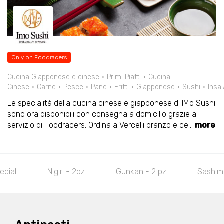
Only on Foodracers
Cucina Giapponese e cinese
Primi Piatti
Cucina
Cinese
Carne
Pesce
Pane
Fritti
Giapponese
Sushi
Insal
Le specialità della cucina cinese e giapponese di IMo Sushi
sono ora disponibili con consegna a domicilio grazie al
servizio di Foodracers. Ordina a Vercelli pranzo e ce
...
more
l
Nigiri - 2pz
Gunkan - 2 pz
Sashimi