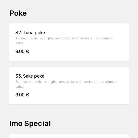
Poke
32. Tuna poke
Tonno, cetriolo, alghe, avocado, edamame e riso bianco,
salsa
8.00 €
33. Sake poke
Salmone, cetriolo, alghe, avocado, edamame e riso bianco,
salsa
8.00 €
Imo Special