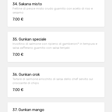
34. Sakana misto
Fettine di pesce misto crudo guarnito con aceto di riso e
sesamo
7.00 €
35. Gunkan speciale
Involtino di salmone con ripieno di gamberoni* in tempura e
salsa zafferano guarnito con salsa teriyaki
7.00 €
36. Gunkan crok
Tartare di salmone arricchito di salsa dello chef servito sul
croccante di chips
7.00 €
37. Gunkan mango