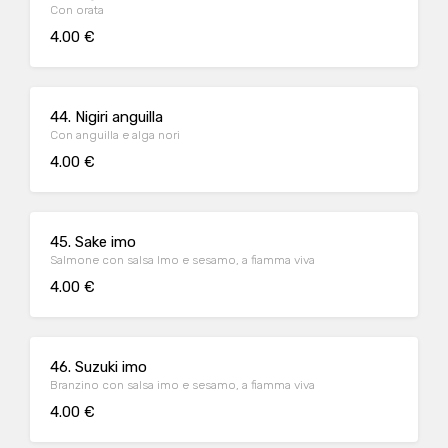
Con orata
4.00 €
44. Nigiri anguilla
Con anguilla e alga nori
4.00 €
45. Sake imo
Salmone con salsa Imo e sesamo, a fiamma viva
4.00 €
46. Suzuki imo
Branzino con salsa imo e sesamo, a fiamma viva
4.00 €