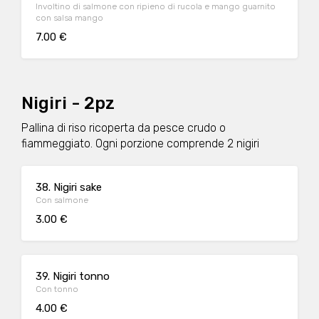
Involtino di salmone con ripieno di rucola e mango guarnito
con salsa mango
7.00 €
Nigiri - 2pz
Pallina di riso ricoperta da pesce crudo o
fiammeggiato. Ogni porzione comprende 2 nigiri
38. Nigiri sake
Con salmone
3.00 €
39. Nigiri tonno
Con tonno
4.00 €