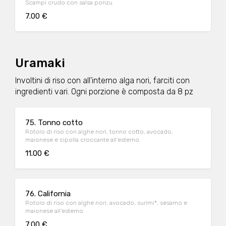
Scampi crudo con salsa ponzu
7.00 €
Uramaki
Involtini di riso con all'interno alga nori, farciti con
ingredienti vari. Ogni porzione è composta da 8 pz
75. Tonno cotto
Rotolo di riso con alghe nori, tonno cotto, avocado,
maionese e cipolla croccante all’esterno
11.00 €
76. California
Rotolo di riso con alghe nori, avocado, surimi*, sesamo e
maionese all'esterno
7.00 €