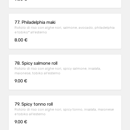
77. Philadelphia maki
Rotolo di riso con alghe nori, salmone, avocado, philadelphia
e tobiko* all'esterno
8.00 €
78. Spicy salmone roll
Rotolo di riso con alghe nori, spicy salmone, insalata,
maionese, tobiko all'esterno
9.00 €
79. Spicy tonno roll
Rotolo di riso con alghe nori, spicy tonno, insalata, maionese
e tobiko all'esterno
9.00 €