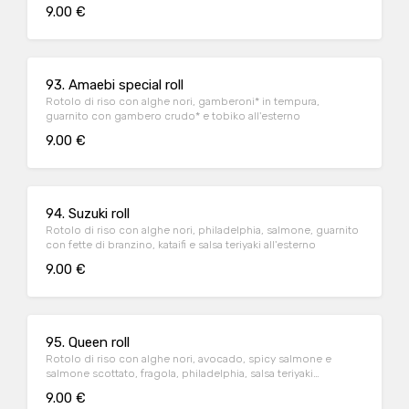
9.00 €
93. Amaebi special roll
Rotolo di riso con alghe nori, gamberoni* in tempura,
guarnito con gambero crudo* e tobiko all'esterno
9.00 €
94. Suzuki roll
Rotolo di riso con alghe nori, philadelphia, salmone, guarnito
con fette di branzino, kataifi e salsa teriyaki all'esterno
9.00 €
95. Queen roll
Rotolo di riso con alghe nori, avocado, spicy salmone e
salmone scottato, fragola, philadelphia, salsa teriyaki
all’esterno
9.00 €