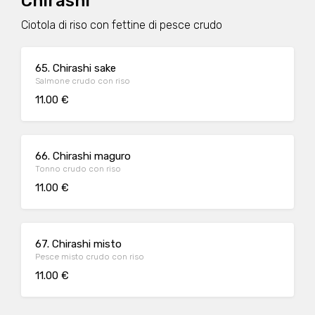
Chirashi
Ciotola di riso con fettine di pesce crudo
65. Chirashi sake
Salmone crudo con riso
11.00 €
66. Chirashi maguro
Tonno crudo con riso
11.00 €
67. Chirashi misto
Pesce misto crudo con riso
11.00 €