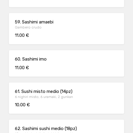
59. Sashimi amaebi
Gambero crudo
11.00 €
60. Sashimi imo
11.00 €
61. Sushi misto medio (14pz)
6 nighiri misto, 6 uramaki, 2 gunkan
10.00 €
62. Sashimi sushi medio (18pz)