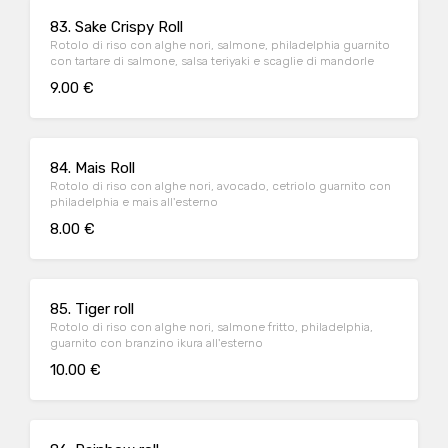
83. Sake Crispy Roll
Rotolo di riso con alghe nori, salmone, philadelphia guarnito
con tartare di salmone, salsa teriyaki e scaglie di mandorle
9.00 €
84. Mais Roll
Rotolo di riso con alghe nori, avocado, cetriolo guarnito con
philadelphia e mais all'esterno
8.00 €
85. Tiger roll
Rotolo di riso con alghe nori, salmone fritto, philadelphia,
guarnito con branzino ikura all'esterno
10.00 €