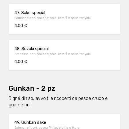
47. Sake special
Salmone con philadelphia, kataifi e salsa teriyaki
4.00 €
48. Suzuki special
Branzino con philadelphia, kataifi e salsa teriyaki
4.00 €
Gunkan - 2 pz
Bigné di riso, avvolti e ricoperti da pesce crudo e
guarnizioni
49. Gunkan sake
Salmone fuori, sopra Philadelphia e ikura