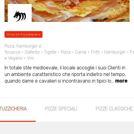
Only on Foodracers
Pizza, hamburger e
focacce
Galletto
Tigelle
Pizza
Carne
Fritti
Hamburger
F
e Vegano
Vini
In totale stile medioevale, il locale accoglie i suoi Clienti in
un ambiente caratteristico che riporta indietro nel tempo,
quando dame e cavalieri si incontravano in tipici lo
...
more
TUZZICHERIA
PIZZE SPECIALI
PIZZE CLASSICHE