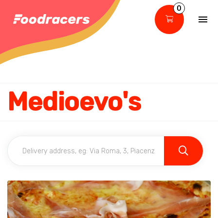
0
Medioevo's