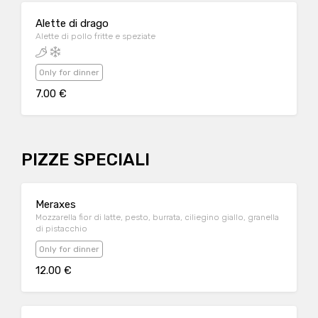
Alette di drago
Alette di pollo fritte e speziate
Only for dinner
7.00 €
PIZZE SPECIALI
Meraxes
Mozzarella fior di latte, pesto, burrata, ciliegino giallo, granella
di pistacchio
Only for dinner
12.00 €