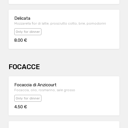
Delicata
Mozzarella fior di latte, prosciutto cotto, brie, pomodorini
Only for dinner
8.00 €
FOCACCE
Focaccia di Anzicourt
Focaccia, olio, rosmarino, sale grosso
Only for dinner
4.50 €