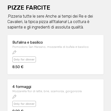
PIZZE FARCITE
.Pizzeria tutte le sere Anche ai tempi dei Re e dei
Cavalieri, la tipica pizza all’Italiana! La cottura è
sapiente e gli ingredienti di assoluta qualità.
Bufalina e basilico
Pomodoro San Marzano, mozzarella di bufala e basilico
Only for dinner
8.50 €
4 formaggi
Mozzarella fior di latte, brie, scamorza, gorgonzola
Only for dinner