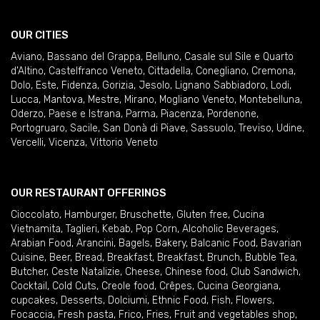
OUR CITIES
Aviano
,
Bassano del Grappa
,
Belluno
,
Casale sul Sile e Quarto
d'Altino
,
Castelfranco Veneto
,
Cittadella
,
Conegliano
,
Cremona
,
Dolo
,
Este
,
Fidenza
,
Gorizia
,
Jesolo
,
Lignano Sabbiadoro
,
Lodi
,
Lucca
,
Mantova
,
Mestre
,
Mirano
,
Mogliano Veneto
,
Montebelluna
,
Oderzo
,
Paese e Istrana
,
Parma
,
Piacenza
,
Pordenone
,
Portogruaro
,
Sacile
,
San Donà di Piave
,
Sassuolo
,
Treviso
,
Udine
,
Vercelli
,
Vicenza
,
Vittorio Veneto
OUR RESTAURANT OFFERINGS
Cioccolato
,
Hamburger
,
Bruschette
,
Gluten free
,
Cucina
Vietnamita
,
Taglieri
,
Kebab
,
Pop Corn
,
Alcoholic Beverages
,
Arabian Food
,
Arancini
,
Bagels
,
Bakery
,
Balcanic Food
,
Bavarian
Cuisine
,
Beer
,
Bread
,
Breakfast
,
Breakfast
,
Brunch
,
Bubble Tea
,
Butcher
,
Ceste Natalizie
,
Cheese
,
Chinese food
,
Club Sandwich
,
Cocktail
,
Cold Cuts
,
Creole food
,
Crêpes
,
Cucina Georgiana
,
cupcakes
,
Desserts
,
Dolciumi
,
Ethnic Food
,
Fish
,
Flowers
,
Focaccia
,
Fresh pasta
,
Frico
,
Fries
,
Fruit and vegetables shop
,