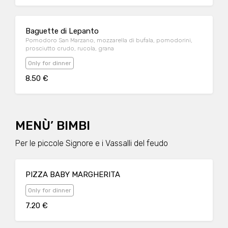
Baguette di Lepanto
Pomodoro San Marzano, mozzarella di bufala, pomodorini,
prosciutto crudo, rucola, grana
Only for dinner
8.50 €
MENÙ’ BIMBI
Per le piccole Signore e i Vassalli del feudo
PIZZA BABY MARGHERITA
Only for dinner
7.20 €