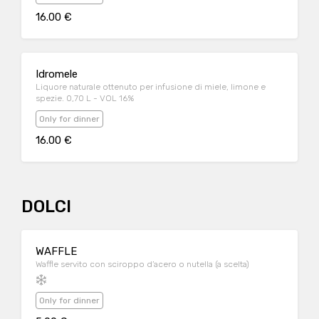
16.00 €
Idromele
Liquore naturale ottenuto per infusione di miele, limone e
spezie. 0,70 L - VOL 16%
Only for dinner
16.00 €
DOLCI
WAFFLE
Waffle servito con sciroppo d’acero o nutella (a scelta)
Only for dinner