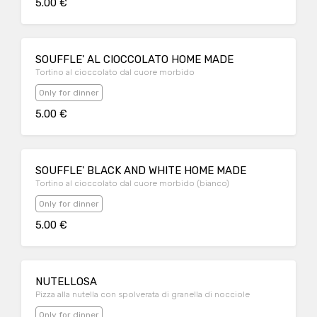
5.00 €
SOUFFLE' AL CIOCCOLATO HOME MADE
Tortino al cioccolato dal cuore morbido
Only for dinner
5.00 €
SOUFFLE' BLACK AND WHITE HOME MADE
Tortino al cioccolato dal cuore morbido (bianco)
Only for dinner
5.00 €
NUTELLOSA
Pizza alla nutella con spolverata di granella di nocciole
Only for dinner