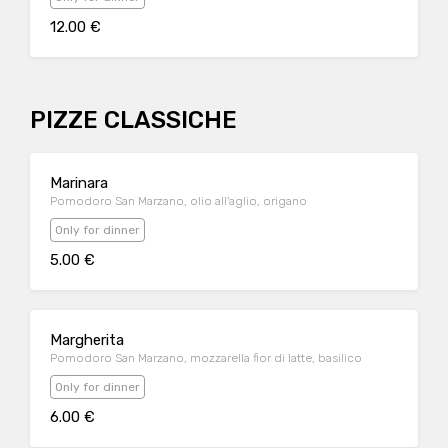
12.00 €
PIZZE CLASSICHE
Marinara
Pomodoro San Marzano, olio all'aglio, origano
Only for dinner
5.00 €
Margherita
Pomodoro San Marzano, mozzarella fior di latte, basilico
Only for dinner
6.00 €