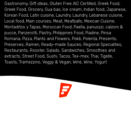
Gastronomy
,
Gift ideas
,
Gluten Free AIC Certified
,
Greek Food
,
Greek Food
,
Grocery
,
Gua bao
,
Ice cream
,
Indian food
,
Japanese
,
Korean Food
,
Latin cuisine
,
Laundry
,
Laundry
,
Lebanese cuisine
,
Local food
,
Main courses
,
Meat
,
Meatballs
,
Mexican Cuisine
,
Montaditos y Tapas
,
Moroccan Food
,
Paella
,
panuozzi, calzoni &
pucce
,
Panzerotti
,
Pastry
,
Philippines Food
,
Piadine
,
Pinsa
Romana
,
Pizza
,
Plants and Flowers
,
Pokè
,
Polenta
,
Presents
,
Preserves
,
Ramen
,
Ready-made Sauces
,
Regional Specialties
,
Restaurants
,
Rooster
,
Salads
,
Sandwiches
,
Smoothies and
extracts
,
Street Food
,
Sushi
,
Tacos
,
Tex-mex
,
Thai
,
Tigelle
,
Toasts
,
Tramezzino
,
Veggy & Vegan
,
Wine
,
Wine
,
Yogurt