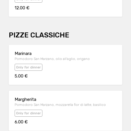
12.00 €
PIZZE CLASSICHE
Marinara
Pomodoro San Marzano, olio all'aglio, origano
Only for dinner
5.00 €
Margherita
Pomodoro San Marzano, mozzarella fior di latte, basilico
Only for dinner
6.00 €