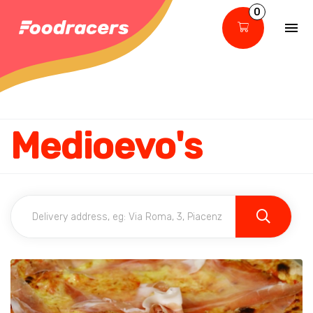
0
Medioevo's