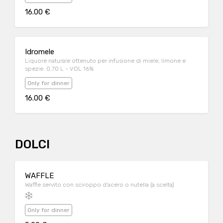
16.00 €
Idromele
Liquore naturale ottenuto per infusione di miele, limone e
spezie. 0,70 L - VOL 16%
Only for dinner
16.00 €
DOLCI
WAFFLE
Waffle servito con sciroppo d’acero o nutella (a scelta)
Only for dinner