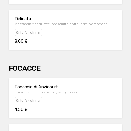
Delicata
Mozzarella fior di latte, prosciutto cotto, brie, pomodorini
Only for dinner
8.00 €
FOCACCE
Focaccia di Anzicourt
Focaccia, olio, rosmarino, sale grosso
Only for dinner
4.50 €