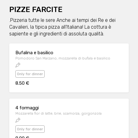
PIZZE FARCITE
.Pizzeria tutte le sere Anche ai tempi dei Re e dei
Cavalieri, la tipica pizza all’Italiana! La cottura è
sapiente e gli ingredienti di assoluta qualità.
Bufalina e basilico
Pomodoro San Marzano, mozzarella di bufala e basilico
Only for dinner
8.50 €
4 formaggi
Mozzarella fior di latte, brie, scamorza, gorgonzola
Only for dinner