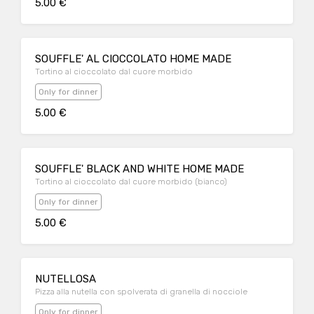
5.00 €
SOUFFLE' AL CIOCCOLATO HOME MADE
Tortino al cioccolato dal cuore morbido
Only for dinner
5.00 €
SOUFFLE' BLACK AND WHITE HOME MADE
Tortino al cioccolato dal cuore morbido (bianco)
Only for dinner
5.00 €
NUTELLOSA
Pizza alla nutella con spolverata di granella di nocciole
Only for dinner