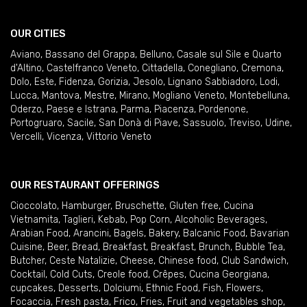
OUR CITIES
Aviano
,
Bassano del Grappa
,
Belluno
,
Casale sul Sile e Quarto
d'Altino
,
Castelfranco Veneto
,
Cittadella
,
Conegliano
,
Cremona
,
Dolo
,
Este
,
Fidenza
,
Gorizia
,
Jesolo
,
Lignano Sabbiadoro
,
Lodi
,
Lucca
,
Mantova
,
Mestre
,
Mirano
,
Mogliano Veneto
,
Montebelluna
,
Oderzo
,
Paese e Istrana
,
Parma
,
Piacenza
,
Pordenone
,
Portogruaro
,
Sacile
,
San Donà di Piave
,
Sassuolo
,
Treviso
,
Udine
,
Vercelli
,
Vicenza
,
Vittorio Veneto
OUR RESTAURANT OFFERINGS
Cioccolato
,
Hamburger
,
Bruschette
,
Gluten free
,
Cucina
Vietnamita
,
Taglieri
,
Kebab
,
Pop Corn
,
Alcoholic Beverages
,
Arabian Food
,
Arancini
,
Bagels
,
Bakery
,
Balcanic Food
,
Bavarian
Cuisine
,
Beer
,
Bread
,
Breakfast
,
Breakfast
,
Brunch
,
Bubble Tea
,
Butcher
,
Ceste Natalizie
,
Cheese
,
Chinese food
,
Club Sandwich
,
Cocktail
,
Cold Cuts
,
Creole food
,
Crêpes
,
Cucina Georgiana
,
cupcakes
,
Desserts
,
Dolciumi
,
Ethnic Food
,
Fish
,
Flowers
,
Focaccia
,
Fresh pasta
,
Frico
,
Fries
,
Fruit and vegetables shop
,