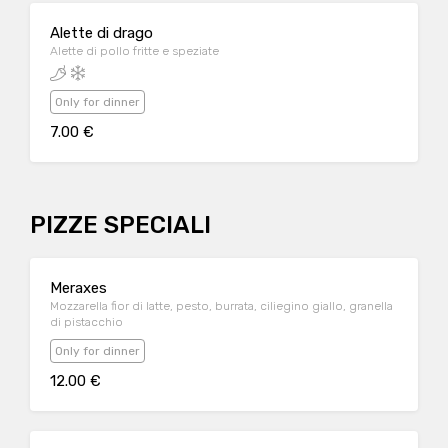
Alette di drago
Alette di pollo fritte e speziate
Only for dinner
7.00 €
PIZZE SPECIALI
Meraxes
Mozzarella fior di latte, pesto, burrata, ciliegino giallo, granella
di pistacchio
Only for dinner
12.00 €