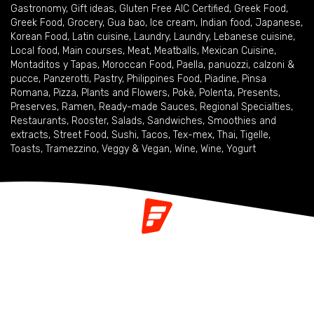
Gastronomy
,
Gift ideas
,
Gluten Free AIC Certified
,
Greek Food
,
Greek Food
,
Grocery
,
Gua bao
,
Ice cream
,
Indian food
,
Japanese
,
Korean Food
,
Latin cuisine
,
Laundry
,
Laundry
,
Lebanese cuisine
,
Local food
,
Main courses
,
Meat
,
Meatballs
,
Mexican Cuisine
,
Montaditos y Tapas
,
Moroccan Food
,
Paella
,
panuozzi, calzoni &
pucce
,
Panzerotti
,
Pastry
,
Philippines Food
,
Piadine
,
Pinsa
Romana
,
Pizza
,
Plants and Flowers
,
Pokè
,
Polenta
,
Presents
,
Preserves
,
Ramen
,
Ready-made Sauces
,
Regional Specialties
,
Restaurants
,
Rooster
,
Salads
,
Sandwiches
,
Smoothies and
extracts
,
Street Food
,
Sushi
,
Tacos
,
Tex-mex
,
Thai
,
Tigelle
,
Toasts
,
Tramezzino
,
Veggy & Vegan
,
Wine
,
Wine
,
Yogurt