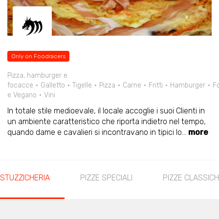
Only on Foodracers
Pizza, hamburger e
focacce
Galletto
Tigelle
Pizza
Carne
Fritti
Hamburger
F
e Vegano
Vini
In totale stile medioevale, il locale accoglie i suoi Clienti in
un ambiente caratteristico che riporta indietro nel tempo,
quando dame e cavalieri si incontravano in tipici lo
...
more
STUZZICHERIA
PIZZE SPECIALI
PIZZE CLASSIC