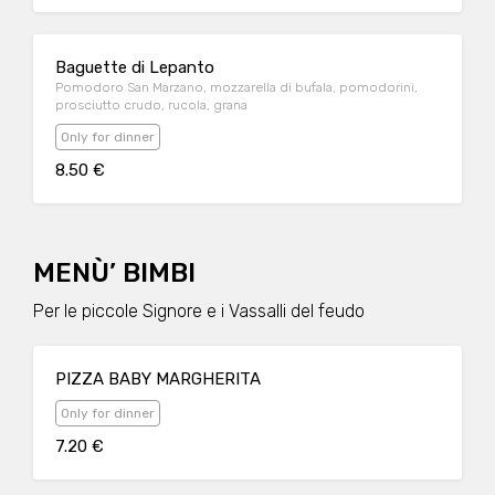
Baguette di Lepanto
Pomodoro San Marzano, mozzarella di bufala, pomodorini,
prosciutto crudo, rucola, grana
Only for dinner
8.50 €
MENÙ’ BIMBI
Per le piccole Signore e i Vassalli del feudo
PIZZA BABY MARGHERITA
Only for dinner
7.20 €