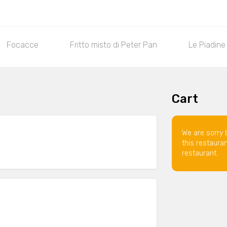
Focacce
Fritto misto di Peter Pan
Le Piadine
Cart
We are sorry 
this restaura
restaurant.