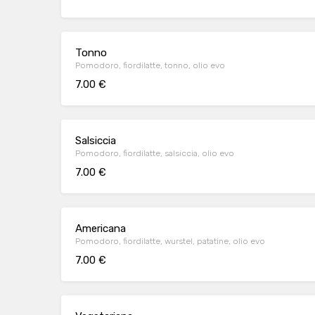
Tonno
Pomodoro, fiordilatte, tonno, olio evo
7.00 €
Salsiccia
Pomodoro, fiordilatte, salsiccia, olio evo
7.00 €
Americana
Pomodoro, fiordilatte, wurstel, patatine, olio evo
7.00 €