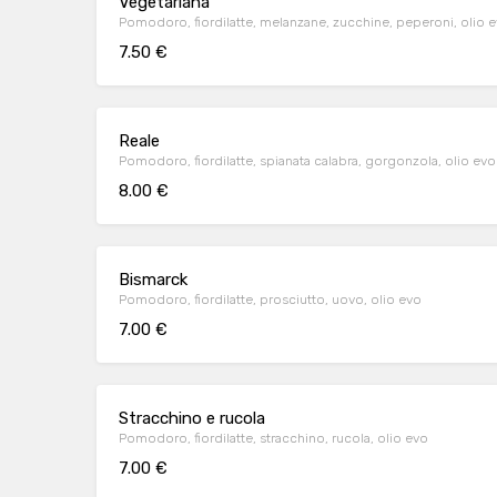
Vegetariana
Pomodoro, fiordilatte, melanzane, zucchine, peperoni, olio 
7.50 €
Reale
Pomodoro, fiordilatte, spianata calabra, gorgonzola, olio evo
8.00 €
Bismarck
Pomodoro, fiordilatte, prosciutto, uovo, olio evo
7.00 €
Stracchino e rucola
Pomodoro, fiordilatte, stracchino, rucola, olio evo
7.00 €