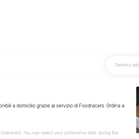
onibili a domicilio grazie al servizio di Foodracers. Ordina a
 Foodracers. You can select your preference later during the