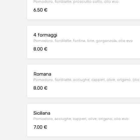
Pomodoro, fiordilatte, prosciutto cotto, olio evo
6.50 €
4 formaggi
Pomodoro, fiordilatte, fontina, brie, gorgonzola, olio evo
8.00 €
Romana
Pomodoro, fiordilatte, acciughe, capperi, olive, origano, olio
8.00 €
Siciliana
Pomodoro, acciughe, capperi, olive, origano, olio evo
7.00 €