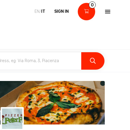
0
EN/
IT
SIGN IN