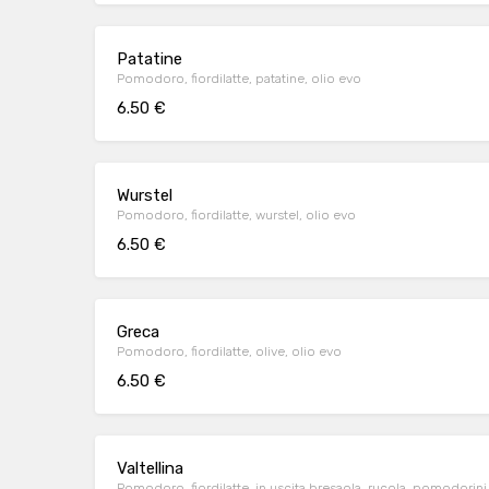
Patatine
Pomodoro, fiordilatte, patatine, olio evo
6.50 €
Wurstel
Pomodoro, fiordilatte, wurstel, olio evo
6.50 €
Greca
Pomodoro, fiordilatte, olive, olio evo
6.50 €
Valtellina
Pomodoro, fiordilatte, in uscita bresaola, rucola, pomodorini,