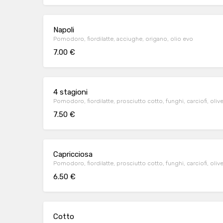
Napoli
Pomodoro, fiordilatte, acciughe, origano, olio evo
7.00 €
4 stagioni
Pomodoro, fiordilatte, prosciutto cotto, funghi, carciofi, olive
7.50 €
Capricciosa
Pomodoro, fiordilatte, prosciutto cotto, funghi, carciofi, oliv
6.50 €
Cotto