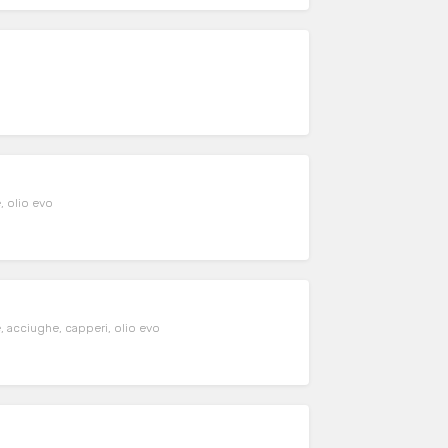
, olio evo
e, acciughe, capperi, olio evo