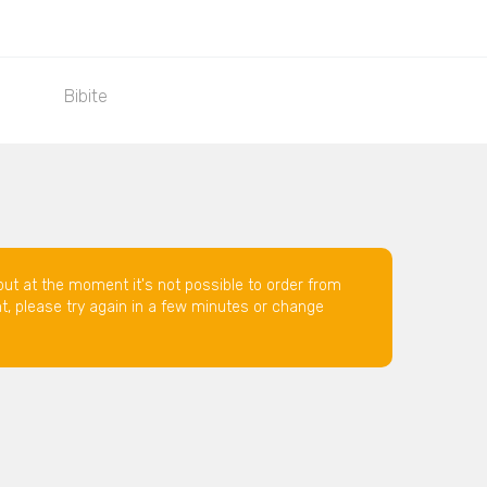
Bibite
but at the moment it's not possible to order from
nt, please try again in a few minutes or change