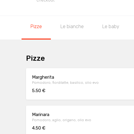
checkout
Pizze
Le bianche
Le baby
Pizze
Margherita
Pomodoro, fiordilatte, basilico, olio evo
5.50 €
Marinara
Pomodoro, aglio, origano, olio evo
4.50 €