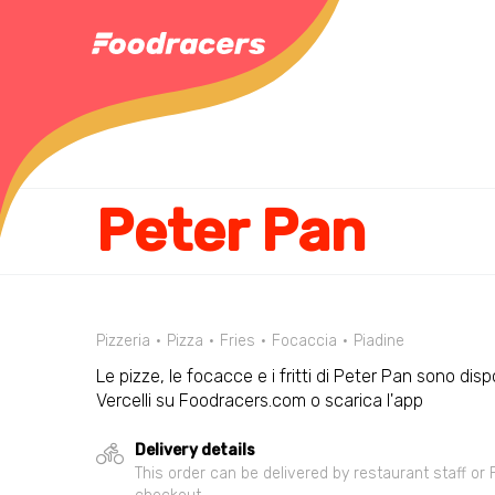
Peter Pan
Pizzeria
Pizza
Fries
Focaccia
Piadine
Le pizze, le focacce e i fritti di Peter Pan sono disp
Vercelli su Foodracers.com o scarica l'app
Delivery details
This order can be delivered by restaurant staff or