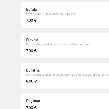
Bufala
Pomodoro, bufala, basilico, olio evo
7.00 €
Diavola
Pomodoro, fiordilatte, spianata calabra, olio evo
7.00 €
Bufalina
Pomodoro, bufala, in uscita: pomodorini, rucola, grana, olio
8.00 €
Pugliese
7.00 €