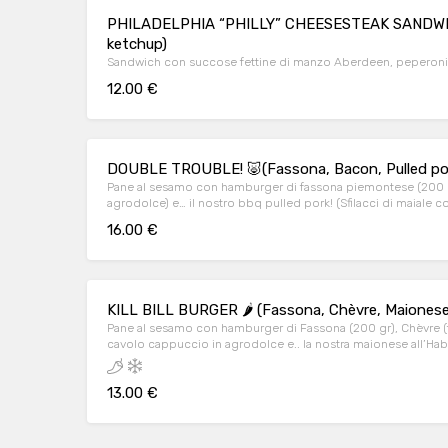
PHILADELPHIA “PHILLY” CHEESESTEAK SANDWICH
ketchup)
Sandwich con succose fettine di manzo Aberdeen, peperoni a
12.00 €
DOUBLE TROUBLE! 🐷(Fassona, Bacon, Pulled por
Pane al sesamo con hamburger di fassona piemontese (200 g
agrodolce) e… il nostro bbq pulled pork! (Sfilacci di maiale 
leggermente affumicata) (contiene glutine, sesamo,senape)
16.00 €
KILL BILL BURGER 🌶 (Fassona, Chèvre, Maiones
Pane al sesamo con hamburger di Fassona (200 gr), Chèvre 
cavolo cappuccio in agrodolce e.. la nostra maionese all’Haba
senapesesamo, lattosio)
13.00 €