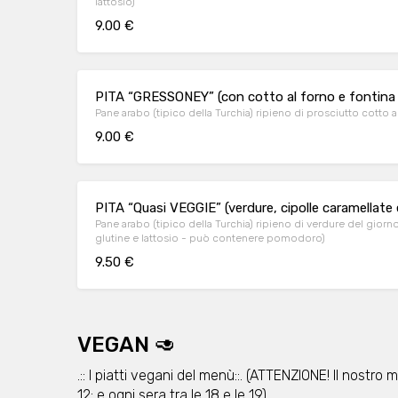
lattosio)
9.00 €
PITA “GRESSONEY” (con cotto al forno e fontina 
Pane arabo (tipico della Turchia) ripieno di prosciutto cotto a
9.00 €
PITA “Quasi VEGGIE” (verdure, cipolle caramellate
Pane arabo (tipico della Turchia) ripieno di verdure del giorn
glutine e lattosio - può contenere pomodoro)
9.50 €
VEGAN 🥑
.:: I piatti vegani del menù::. (ATTENZIONE! Il nostro
12; e ogni sera tra le 18 e le 19)