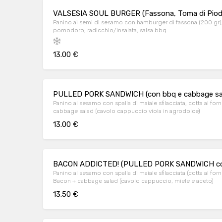
VALSESIA SOUL BURGER (Fassona, Toma di Piode, 
Panino ai semi di sesamo con hamburger di fassona (200 gr),
pomodoro, radicchio/insalata, salsa bbq
13.00 €
PULLED PORK SANDWICH (con bbq e cabbage sa
Panino al sesamo con spalla di maiale sfilacciata, cotta al for
cabbage salad (cavolo cappuccio viola in agrodolce)
13.00 €
BACON ADDICTED! (PULLED PORK SANDWICH con
Panino al sesamo con spalla di maiale sfilacciata (cotta al f
Bacon + cabbage salad (cavolo cappuccio, miele e aceto)
13.50 €