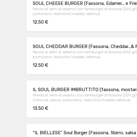
SOUL CHEESE BURGER (Fassona, Edamer... e Frie
Panino ai semi di sesamo con hamburger di fassona (200 gr),
pomodoro, radicchio/insalata, ketchup
12.50 €
SOUL CHEDDAR BURGER (Fassona, Cheddar...& Fr
Panino ai semi di sesamo con hamburger di fassona (200 gr),
pomodoro, radicchio/insalata, ketchup
12.50 €
IL SOUL BURGER IMBRUTTITO (fassona, mostarda, 
Panino ai semi di sesamo con hamburger di fassona (200 gr),
Cremona, bacon, pomodoro, radicchio/insalata, ketchup
13.50 €
"IL BIELLESE" Soul Burger (Fassona, Sbirro, salsa 