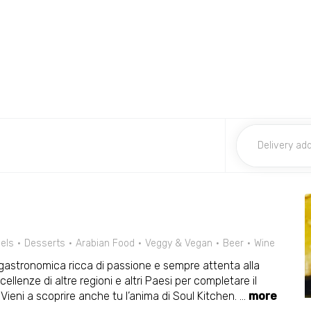
els
Desserts
Arabian Food
Veggy & Vegan
Beer
Wine
 gastronomica ricca di passione e sempre attenta alla
ellenze di altre regioni e altri Paesi per completare il
ieni a scoprire anche tu l’anima di Soul Kitchen.
...
more