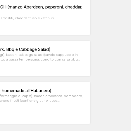
 (manzo Aberdeen, peperoni, cheddar,
rrostiti, cheddar fuso e ketchup
k, Bbq e Cabbage Salad)
r), bacon, cabbage salad (cavolo cappuccio in
cotto a bassa temperatura, condito con salsa bbq
e homemade all’Habanero)
(formaggio di capra), bacon croccante, pomodoro,
nero (hot!) (contiene glutine, uova,