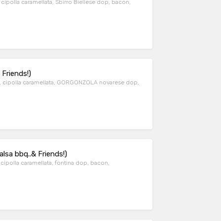
caramellata, Sbirro Biellese dop, bacon,
Friends!)
), cipolla caramellata, GORGONZOLA novarese dop,
sa bbq..& Friends!)
cipolla caramellata, fontina dop, bacon,