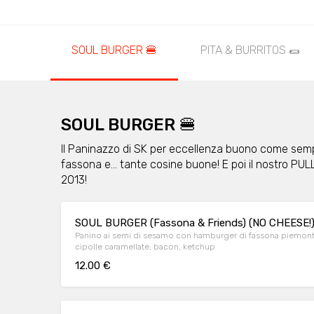
SOUL BURGER 🍔
PITA & BURRITOS 🌯
SOUL BURGER 🍔
Il Paninazzo di SK per eccellenza buono come sem
fassona e… tante cosine buone! E poi il nostro PULLE
2013!
SOUL BURGER (Fassona & Friends) (NO CHEESE!
Panino ai semi di sesamo con hamburger di fassona piemontese (200 gr), radicchio/insalata, po
cipolle caramellate, bacon, ketchup
12.00 €