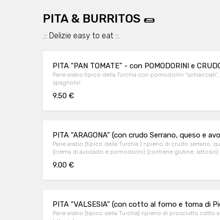
PITA & BURRITOS 🌯
.:: Delizie easy to eat ::.
PITA “PAN TOMATE” - con POMODORINI e CRU
Pane arabo tipico della Turchia con pomodorini “schiacciati”, aglio (poco!), e crudo “jamon serrano”...in stile
spagnolo!
9.50 €
PITA “ARAGONA” (con crudo Serrano, queso e av
Pane arabo (tipico della Turchia ) ripieno di crudo serrano,
(crema di avocado e pomodorini) (contiene glutine, lattosio)
9.00 €
PITA “VALSESIA” (con cotto al forno e toma di Pi
Pane arabo (tipico della Turchia) ripieno di prosciutto cotto a