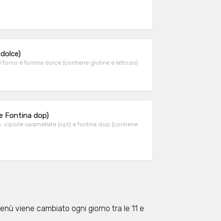
dolce)
l forno e fontina dolce (contiene glutine e lattosio)
 e Fontina dop)
o, cipolle caramellate (opt) e fontina dop (contiene
 menù viene cambiato ogni giorno tra le 11 e