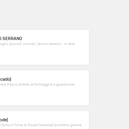
DO SERRANO
ocado)
 queso fresco (crema di formaggio) e guacamole
ode)
l forno e Toma di Piode (Valsesia) (contiene glutine,