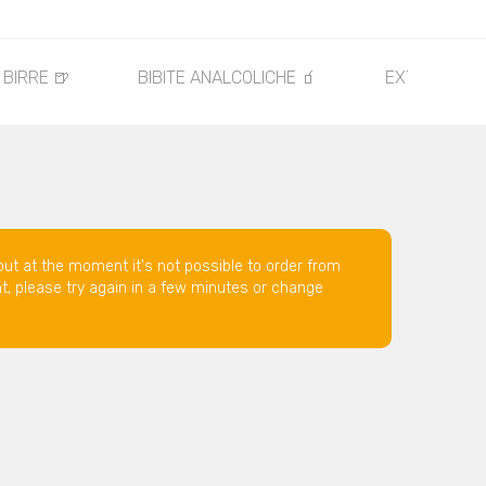
BIRRE 🍺
BIBITE ANALCOLICHE 🧃
EXTRA🍴
but at the moment it's not possible to order from
nt, please try again in a few minutes or change