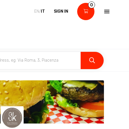
0
EN/
IT
SIGN IN