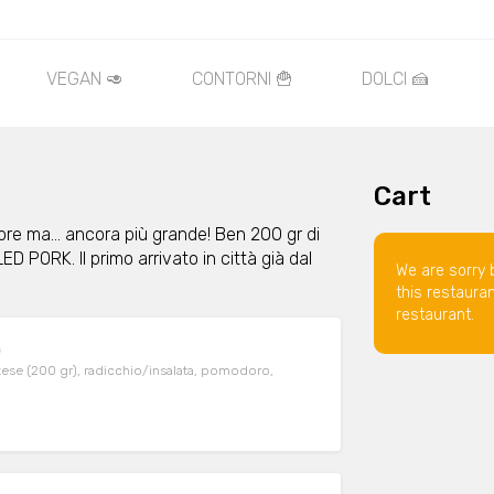
VEGAN 🥑
CONTORNI 🍟
DOLCI 🍰
Cart
pre ma… ancora più grande! Ben 200 gr di
D PORK. Il primo arrivato in città già dal
We are sorry 
this restaura
restaurant.
)
modoro,