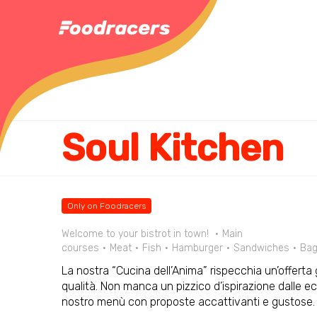
Soul Kitchen
Only on Foodracers
Welcome to your bistrot in town!
Main
courses
Meat
Fish
Hamburger
Sandwiches
Bag
La nostra “Cucina dell’Anima” rispecchia un’offerta
qualità. Non manca un pizzico d’ispirazione dalle ecc
nostro menù con proposte accattivanti e gustose. V