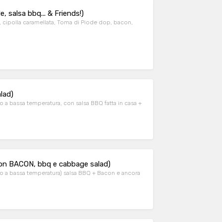
salsa bbq... & Friends!)
 cipolla caramellata, Toma di Piode dop, bacon,
lad)
no a bassa temperatura, con salsa BBQ fatta in casa +
 BACON, bbq e cabbage salad)
orno a bassa temperatura) salsa BBQ + Bacon e ancora