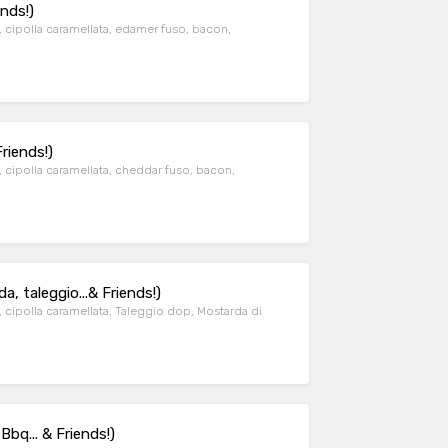
nds!)
 cipolla caramellata, edamer fuso, bacon,
iends!)
 cipolla caramellata, cheddar fuso, bacon,
taleggio...& Friends!)
 cipolla caramellata, Taleggio dop, Mostarda di
Bbq... & Friends!)