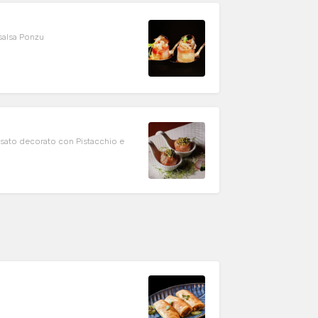
 salsa Ponzu
sato decorato con Pistacchio e