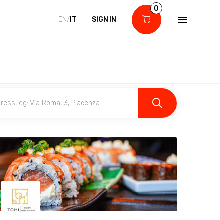
0
EN/
IT
SIGN IN