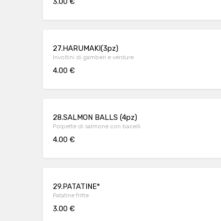
3.00 €
27.HARUMAKI(3pz)
Involtini di gamberi e verdure
4.00 €
28.SALMON BALLS (4pz)
Polpette di salmone con bacelli
4.00 €
29.PATATINE*
Patatine fritte
3.00 €