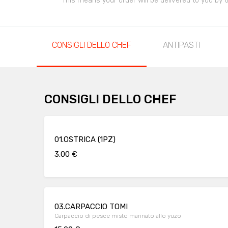
This means your order will be delivered to you by t
CONSIGLI DELLO CHEF
ANTIPASTI
CONSIGLI DELLO CHEF
01.OSTRICA (1PZ)
3.00 €
03.CARPACCIO TOMI
Carpaccio di pesce misto marinato allo yuzo