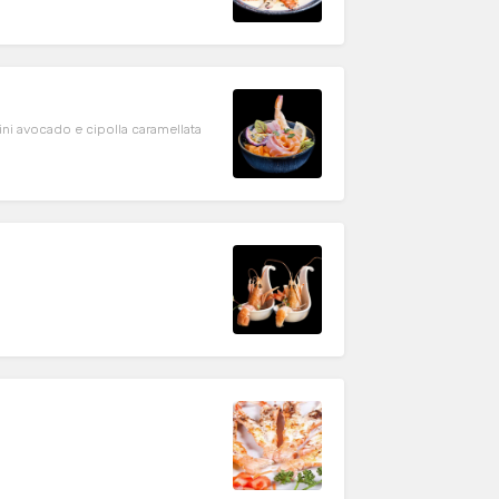
ni avocado e cipolla caramellata