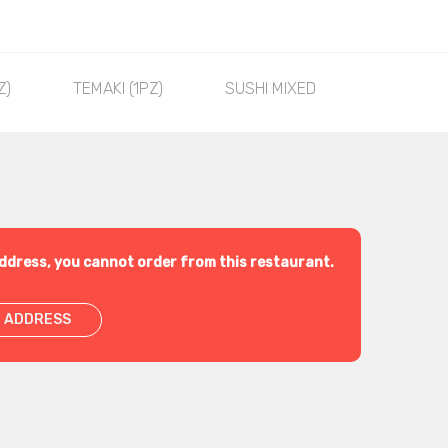
Z)
TEMAKI (1PZ)
SUSHI MIXED
HOSOMAKI
ddress, you cannot order from this restaurant.
 ADDRESS