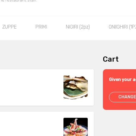
he restaurant staff.
ZUPPE
PRIMI
NIGIRI (2pz)
ONIIGHIRI (1P
Cart
Given your a
CHANGE