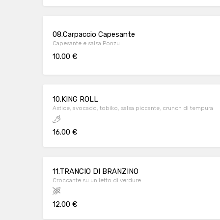
08.Carpaccio Capesante
Capesante e salsa Ponzu
10.00 €
10.KING ROLL
Astice, avocado, tobiko, salsa piccante, crunch di tempura
16.00 €
11.TRANCIO DI BRANZINO
Croccante su un letto di verdure
12.00 €