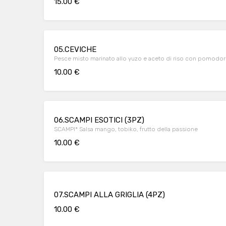
15.00 €
05.CEVICHE
Pesce misto marinato allo yuzo e aceto di riso con pomodori
10.00 €
06.SCAMPI ESOTICI (3PZ)
SCAMPI* Salsa mango, tobiko, frutto della passione
10.00 €
07.SCAMPI ALLA GRIGLIA (4PZ)
10.00 €