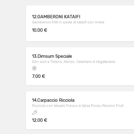
12.GAMBERONI KATAIFI
Gamberoni fritti in pasta di kataifi con miele
10.00 €
13.Dimsum Speciale
Dim sum a Totano, Manzo, Calamaro e Vegetariana
7.00 €
14.Carpaccio Ricciola
Ricciola con Wasabi Fresco e Salsa Ponzu Passion Fruit
12.00 €