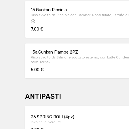
15.Gunkan Ricciola
Riso avvolto da Ricciola con Gamberi Rossi tritato, Tartufo e
7.00 €
15a.Gunkan Flambe 2PZ
Riso avvolto da Salmone scottato esterno, con Latte Conden
salsa Teriyaki
5.00 €
ANTIPASTI
26.SPRING ROLL(4pz)
Involtini di verdure