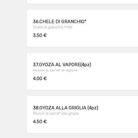
36.CHELE DI GRANCHIO*
Chele di granchio fritte
3.50 €
37.GYOZA AL VAPORE(4pz)
Ravioli di carne* al vapore
4.00 €
38.GYOZA ALLA GRIGLIA (4pz)
Ravioli di carne* alla griglia
4.50 €