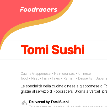
Tomi Sushi
Cucina Giapponese
Main courses
Chinese
food
Meat
Fish
Fries
Ramen
Desserts
Japan
Le specialità della cucina cinese e giapponese di T
grazie al servizio di Foodracers. Ordina a Vercelli
Delivered by Tomi Sushi