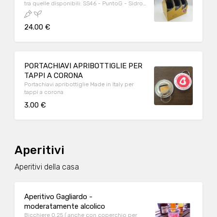
tra quelle disponibili: SS46 - PuntoG - Sidro
Mele
24.00 €
PORTACHIAVI APRIBOTTIGLIE PER
TAPPI A CORONA
Portachiavi apribottiglie Made in Italy per
tappi a corona
3.00 €
Aperitivi
Aperitivi della casa
Aperitivo Gagliardo -
moderatamente alcolico
Bicchiere 0.25 ( anche con coperchio per