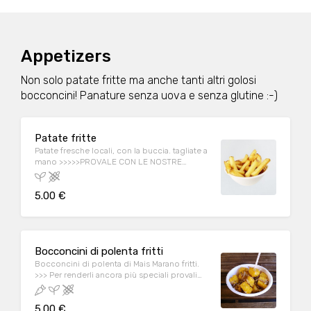
Appetizers
Non solo patate fritte ma anche tanti altri golosi
bocconcini! Panature senza uova e senza glutine :-)
Patate fritte
Patate fresche locali, con la buccia. tagliate a
mano >>>>>PROVALE CON LE NOSTRE
SALSINE ARTIGIANALI!
5.00 €
Bocconcini di polenta fritti
Bocconcini di polenta di Mais Marano fritti.
>>> Per renderli ancora più speciali provali
con l'aggiunta opzionale di una spolverata di
Ricotta affumicata di Malga!
5.00 €