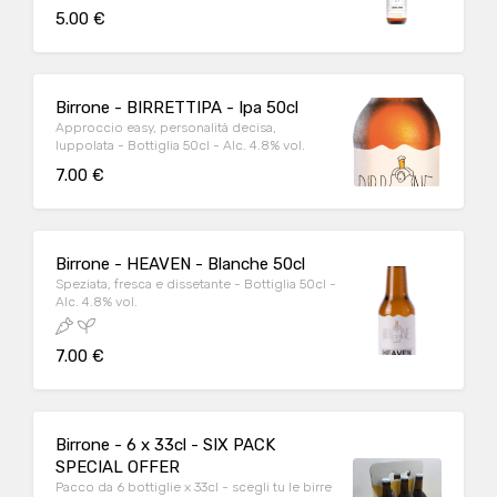
5.00 €
Birrone - BIRRETTIPA - Ipa 50cl
Approccio easy, personalità decisa,
luppolata - Bottiglia 50cl - Alc. 4.8% vol.
7.00 €
Birrone - HEAVEN - Blanche 50cl
Speziata, fresca e dissetante - Bottiglia 50cl -
Alc. 4.8% vol.
7.00 €
Birrone - 6 x 33cl - SIX PACK
SPECIAL OFFER
Pacco da 6 bottiglie x 33cl - scegli tu le birre