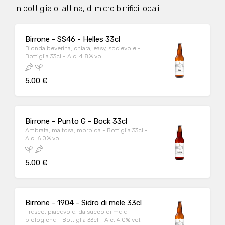
In bottiglia o lattina, di micro birrifici locali.
Birrone - SS46 - Helles 33cl
Bionda beverina, chiara, easy, socievole -
Bottiglia 33cl - Alc. 4.8% vol.
5.00 €
Birrone - Punto G - Bock 33cl
Ambrata, maltosa, morbida - Bottiglia 33cl -
Alc. 6.0% vol.
5.00 €
Birrone - 1904 - Sidro di mele 33cl
Fresco, piacevole, da succo di mele
biologiche - Bottiglia 33cl - Alc. 4.0% vol.