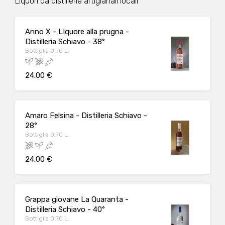
Liquori da distillerie artigianali locali
Anno X - LIquore alla prugna -
Distilleria Schiavo - 38°
Bottiglia 0,70 L:
24.00 €
Amaro Felsina - Distilleria Schiavo -
28°
Bottiglia 0,70 L.
24.00 €
Grappa giovane La Quaranta -
Distilleria Schiavo - 40°
Bottiglia 0,70 L.