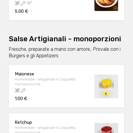
Biancoperla.>>>>>PROVALE CON LE NOSTRE
SALSINE ARTIGIANALI!
5.00 €
Salse Artigianali - monoporzioni
Fresche, preparate a mano con amore,. Provale con i
Burgers e gli Appetizers
Maionese
Homemade - artigianale in Coppetta
monoporzione
1.00 €
Ketchup
Homemade - artigianale in Coppetta
monoporzione