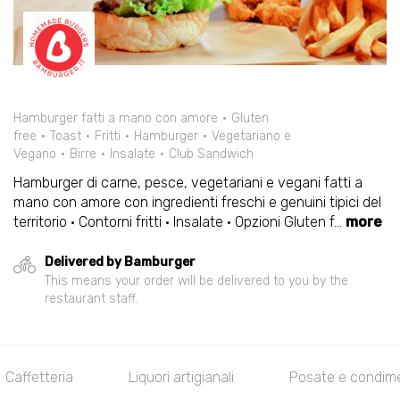
Hamburger fatti a mano con amore
Gluten
free
Toast
Fritti
Hamburger
Vegetariano e
Vegano
Birre
Insalate
Club Sandwich
Hamburger di carne, pesce, vegetariani e vegani fatti a
mano con amore con ingredienti freschi e genuini tipici del
territorio · Contorni fritti · Insalate · Opzioni Gluten f
...
more
Delivered by Bamburger
This means your order will be delivered to you by the
restaurant staff.
Caffetteria
Liquori artigianali
Posate e condime