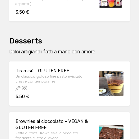
asporto )
3.50 €
Desserts
Dolci artigianali fatti a mano con amore
Tiramisù - GLUTEN FREE
Un classico goloso fine pasto rivisitato in
chiave contemporanea
5.50 €
Brownies al cioccolato - VEGAN &
GLUTEN FREE
Fetta di torta Brownies al cioccolato
fondente e latte di avena