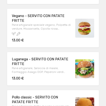
Vegano - SERVITO CON PATATE
FRITTE
Pane artigianale speciale vegano, Polpetta di
verdure, Mozzarisella, Cipolla rossa
caramellata, Cetriolo, Insalata, Pomodoro
13.00 €
Luganega - SERVITO CON PATATE
FRITTE
Pane artigianale, Salsiccia di maiale,
Formaggio Asiago DOP, Peperoni verdi
agrodolci, Insalata
13.00 €
Pollo classic - SERVITO CON
PATATE FRITTE