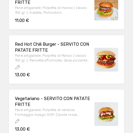
FRITTE
Pane artigianale, Polpetta di manzo ( classic
150 gr. ), Insalata, Pomodoro
11.00 €
Red Hot Chili Burger - SERVITO CON
PATATE FRITTE
Pane artigianale, Polpetta di Manzo ( classic
150 gr. ), Pancetta affumicata, Salsa piccante,
Peperoni verdi agrodolci, Peperoncini rossi
piccanti
13.00 €
Vegetariano - SERVITO CON PATATE
FRITTE
Pane artigianale, Polpetta di verdure,
Formaggio Asiago DOP, Cipolla rossa
caramellata, Cetriolo, Insalata, Pomodoro
13.00 €