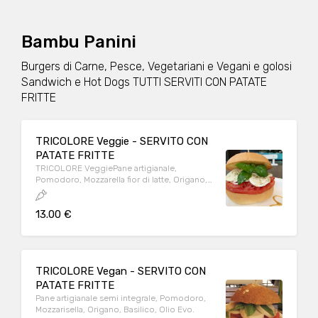
Bambu Panini
Burgers di Carne, Pesce, Vegetariani e Vegani e golosi
Sandwich e Hot Dogs TUTTI SERVITI CON PATATE
FRITTE
TRICOLORE Veggie - SERVITO CON
PATATE FRITTE
TRICOLORE VeggiePane artigianale,
Pomodoro, Mozzarella fior di latte, Origano,
Basilico, Olio Evo. >>>> Provalo con
l'aggiunta della polpetta di manzo classic (
13.00 €
150 gr. )!
TRICOLORE Vegan - SERVITO CON
PATATE FRITTE
Pane artigianale semi integrale, Pomodoro,
Mozzarisella, Origano, Basilico, Olio Evo.