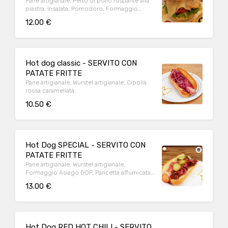
Pane artigianale, Petto di pollo ruspante alla
piastra, Insalata, Pomodoro, Formaggio
Asiago fresco DOP
12.00 €
Hot dog classic - SERVITO CON
PATATE FRITTE
Pane artigianale, Wurstel artigianale, Cipolla
rossa caramellata
10.50 €
Hot Dog SPECIAL - SERVITO CON
PATATE FRITTE
Pane artigianale, Wurstel artigianale,
Formaggio Asiago DOP, Pancetta affumicata,
Cipolla rossa caramellata, Cetriolini agrodolci
13.00 €
Hot Dog RED HOT CHILI - SERVITO