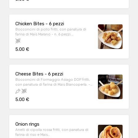
Chicken Bites - 6 pezzi
Bocconcini di pollo fritti, con panatura di
farina di Mais Marano - n. 6 pezzi.
>>>>>PROVALI CON LE NOSTRE SALSINE
ARTIGIANALI!
5.00 €
Cheese Bites - 6 pezzi
Bocconcini di Formaggio Asiago DOP fritti,
con panatura di farina di Mais Biancoperla. -
n. 6 pezzi
5.00 €
Onion rings
Anelli di cipolla rossa fritti, con panatura di
farina di riso e Mais