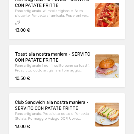
CON PATATE FRITTE
Pane artigianale, Wurstel artigianale, Salsa
piccante, Pancetta affumicata, Peperoni verdi
agrodolci, Peperoncini rossi piccanti
13.00 €
Toast alla nostra maniera - SERVITO
CON PATATE FRITTE
Pane artigianale ( non il solito pane da toast ),
Prosciutto cotto artigianale, formaggio
Asiago DOP
10.50 €
Club Sandwich alla nostra maniera -
SERVITO CON PATATE FRITTE
Pane artigianale, Prosciutto cotto o Pancetta
Stufata, Formaggio Asiago DOP, Uovo,
Insalata
13.00 €