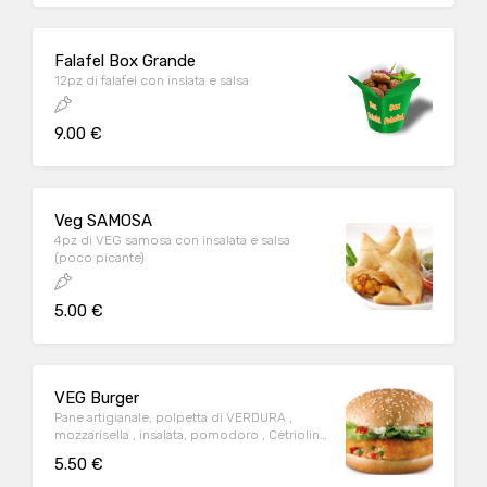
Falafel Box Grande
12pz di falafel con inslata e salsa
9.00 €
Veg SAMOSA
4pz di VEG samosa con insalata e salsa
(poco picante)
5.00 €
VEG Burger
Pane artigianale, polpetta di VERDURA ,
mozzarisella , insalata, pomodoro , Cetriolini
sott’aceto e salsa
5.50 €