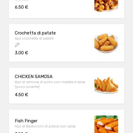
6.50 €
Crochetta di patate
6pz crochetta di patate
3.00 €
CHICKEN SAMOSA
4pz di samosa di pollo con insalata e salsa
(poco picante)
4.50 €
Fish Finger
4pz di Bastoncini di pesce con salsa