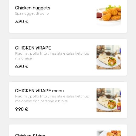
Chicken nuggets
5pz nugget di pollo
3.90 €
CHICKEN WRAPE
Piadina , pollo frito , insalata e salsa ketchup
maionese
6.90 €
CHICKEN WRAPE menu
Piadina , pollo frito , insalata e salsa ketchup
maionese con patatine e bibita
9.90 €
Chicken Strips