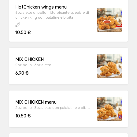
HotChicken wings menu
6pz alette di pollo fritto picante speciale di
chicken king con patatine e bibita
10.50 €
MIX CHICKEN
2pz pollo , 3pz aletto
6.90 €
MIX CHICKEN menu
2pz pollo , 3pz aletto con patatatine e bibita
10.50 €