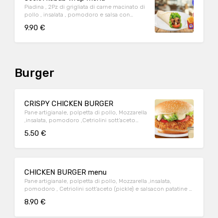
Piadina , 2Pz di grigliata di carne macinato di
pollo , insalata , pomodoro e salsa con
patatatine e bibita
9.90 €
Burger
CRISPY CHICKEN BURGER
Pane artigianale, polpetta di pollo, Mozzarella
,insalata, pomodoro ,Cetriolini sott’aceto
(pickle) e salsa
5.50 €
CHICKEN BURGER menu
Pane artigianale, polpetta di pollo, Mozzarella ,insalata,
pomodoro , Cetriolini sott’aceto (pickle) e salsacon patatine e
bibita
8.90 €