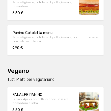
Pane artigianale, cotoletta di pollo ,insalata,
pomodoro
6.50 €
Panino Cotoletta menu
Pane artigianale, cotoletta di pollo ,insalata, pomodoro e salsa
con patatine e bibita
9.90 €
Vegano
Tutti Piatti per vegetariano
FALALFE PANINO
Panino ,4pz di polpetta di cece , insalata ,
pomodoro e salsa
5.50 €