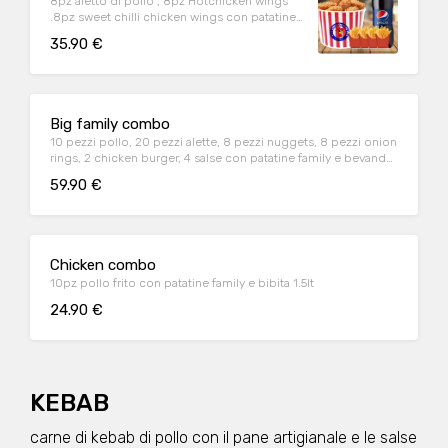
8pz aletto di pollo , 8pz Hotchicken wings
.8pz sweet chilli chicken wings con patatine
family e bibita 1.5lt
35.90 €
Big family combo
10 pezzi pollo, 20 pezzi alette, 8 pezzi nuggets, 8 pezzi onion
rings, 2 chicken burger, 4 salse con patatine family e bevanda
1.5lt
59.90 €
Chicken combo
10pz pollo frito con patatine family e bibita 1.5lt
24.90 €
KEBAB
carne di kebab di pollo con il pane artigianale e le salse