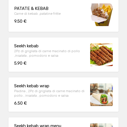
PATATE & KEBAB
Carne di kebab ,patatine fritte
9.50 €
Seekh kebab
2Pz di grigliata di carne macinato di pollo
,insalata , pomodoro e salsa
5.90 €
Seekh kebab wrap
Piadina , 2Pz di grigliata di carne macinato di
pollo , insalata , pomodoro e salsa
6.50 €
Seekh kebab wrap menu