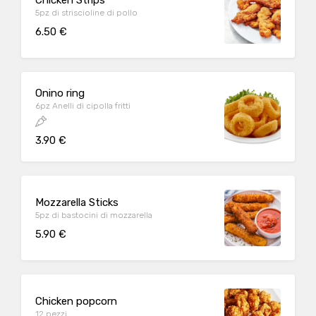
5pz di striscioline di pollo
6.50 €
Onino ring
6pz Anelli di cipolla fritti
3.90 €
Mozzarella Sticks
5pz di bastocini di mozzarella
5.90 €
Chicken popcorn
12 pezzi