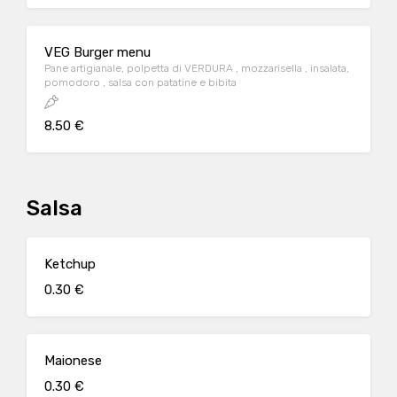
VEG Burger menu
Pane artigianale, polpetta di VERDURA , mozzarisella , insalata,
pomodoro , salsa con patatine e bibita
8.50 €
Salsa
Ketchup
0.30 €
Maionese
0.30 €