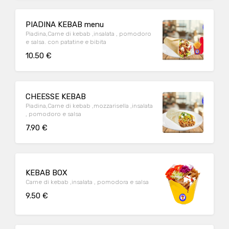
PIADINA KEBAB menu
Piadina,Carne di kebab ,insalata , pomodoro
e salsa. con patatine e bibita
10.50 €
CHEESSE KEBAB
Piadina,Carne di kebab ,mozzarisella ,insalata
, pomodoro e salsa
7.90 €
KEBAB BOX
Carne di kebab ,insalata , pomodora e salsa
9.50 €