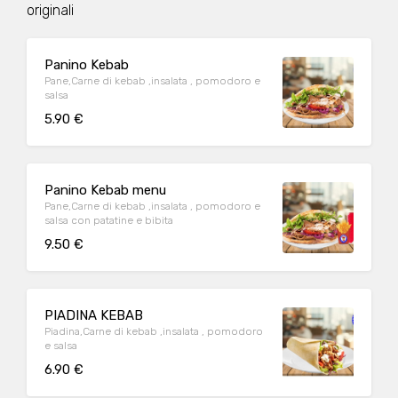
originali
Panino Kebab
Pane,Carne di kebab ,insalata , pomodoro e
salsa
5.90 €
Panino Kebab menu
Pane,Carne di kebab ,insalata , pomodoro e
salsa con patatine e bibita
9.50 €
PIADINA KEBAB
Piadina,Carne di kebab ,insalata , pomodoro
e salsa
6.90 €