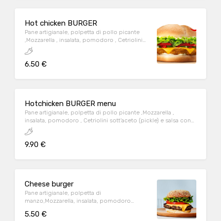
Hot chicken BURGER
Pane artigianale, polpetta di pollo picante
,Mozzarella , insalata, pomodoro , Cetriolini
sott’aceto (pickle) e salsa
6.50 €
Hotchicken BURGER menu
Pane artigianale, polpetta di pollo picante ,Mozzarella ,
insalata, pomodoro , Cetriolini sott’aceto (pickle) e salsa con
patatine e bibita
9.90 €
Cheese burger
Pane artigianale, polpetta di
manzo,Mozzarella, insalata, pomodoro
,Cetriolini sott’aceto (pickle) e salsa
5.50 €