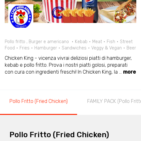
Pollo fritto , Burger e americano
Kebab
Meat
Fish
Street
Food
Fries
Hamburger
Sandwiches
Veggy & Vegan
Beer
Chicken King - vicenza vivrai deliziosi piatti di hamburger,
kebab e pollo fritto. Prova i nostri piatti golosi, preparati
con cura con ingredienti freschi! In Chicken King, la
...
more
Pollo Fritto (Fried Chicken)
FAMILY PACK (Pollo Fritt
Pollo Fritto (Fried Chicken)