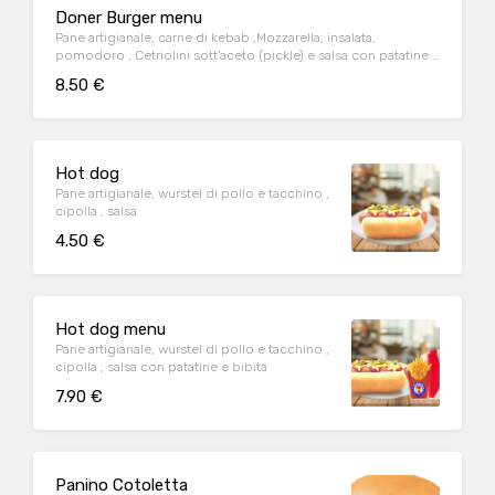
Doner Burger menu
Pane artigianale, carne di kebab ,Mozzarella, insalata,
pomodoro , Cetriolini sott’aceto (pickle) e salsa con patatine e
bibita
8.50 €
Hot dog
Pane artigianale, wurstel di pollo e tacchino ,
cipolla , salsa
4.50 €
Hot dog menu
Pane artigianale, wurstel di pollo e tacchino ,
cipolla , salsa con patatine e bibita
7.90 €
Panino Cotoletta