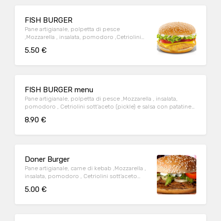
FISH BURGER
Pane artigianale, polpetta di pesce
,Mozzarella , insalata, pomodoro ,Cetriolini
sott’aceto (pickle) e salsa
5.50 €
FISH BURGER menu
Pane artigianale, polpetta di pesce ,Mozzarella , insalata,
pomodoro , Cetriolini sott’aceto (pickle) e salsa con patatine
ebibita
8.90 €
Doner Burger
Pane artigianale, carne di kebab ,Mozzarella ,
insalata, pomodoro , Cetriolini sott’aceto
(pickle) e salsa
5.00 €