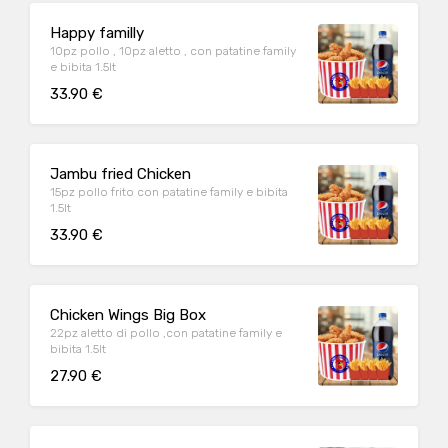
Happy familly
10pz pollo , 10pz aletto , con patatine family
e bibita 1.5lt
33.90 €
Jambu fried Chicken
15pz pollo frito con patatine family e bibita
1.5lt
33.90 €
Chicken Wings Big Box
22pz aletto di pollo ,con patatine family e
bibita 1.5lt
27.90 €