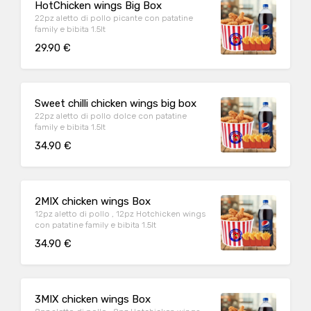
HotChicken wings Big Box
22pz aletto di pollo picante con patatine
family e bibita 1.5lt
29.90 €
Sweet chilli chicken wings big box
22pz aletto di pollo dolce con patatine
family e bibita 1.5lt
34.90 €
2MIX chicken wings Box
12pz aletto di pollo , 12pz Hotchicken wings
con patatine family e bibita 1.5lt
34.90 €
3MIX chicken wings Box