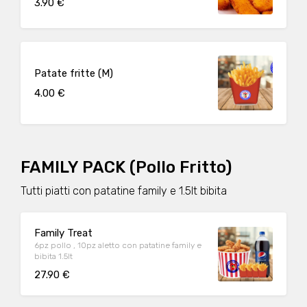
3.90 €
Patate fritte (M)
4.00 €
FAMILY PACK (Pollo Fritto)
Tutti piatti con patatine family e 1.5lt bibita
Family Treat
6pz pollo , 10pz aletto con patatine family e
bibita 1.5lt
27.90 €