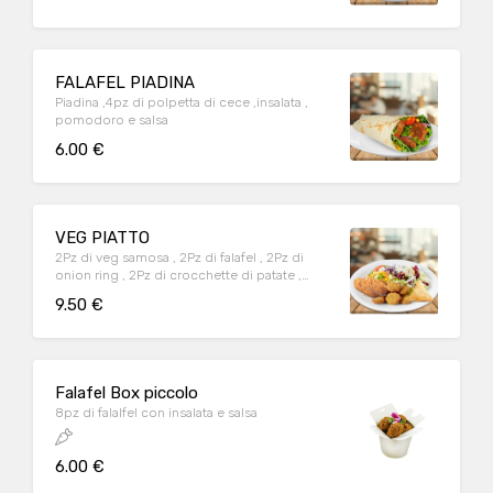
FALAFEL PIADINA
Piadina ,4pz di polpetta di cece ,insalata ,
pomodoro e salsa
6.00 €
VEG PIATTO
2Pz di veg samosa , 2Pz di falafel , 2Pz di
onion ring , 2Pz di crocchette di patate ,
insalata , pomodoro e salsa
9.50 €
Falafel Box piccolo
8pz di falalfel con insalata e salsa
6.00 €