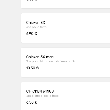
Chicken 3X
3pz pollo fritto
6.90 €
Chicken 3X menu
3pz pollo fritto con patatine e bibita
10.50 €
CHICKEN WINGS
6pz alette di pollo fritto
6.50 €