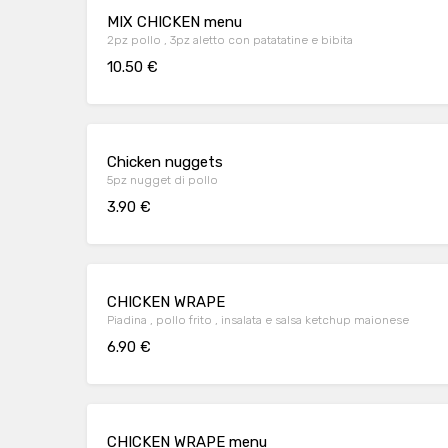
MIX CHICKEN menu
2pz pollo , 3pz aletto con patatatine e bibita
10.50 €
Chicken nuggets
5pz nugget di pollo
3.90 €
CHICKEN WRAPE
Piadina , pollo frito , insalata e salsa ketchup maionese
6.90 €
CHICKEN WRAPE menu