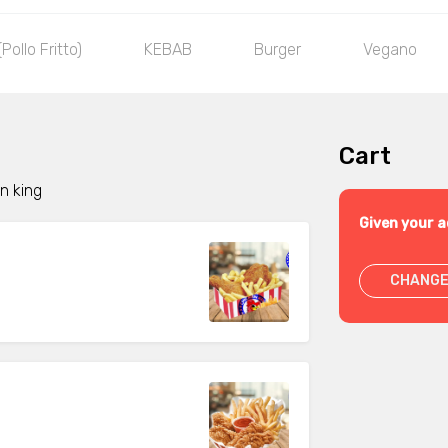
ollo Fritto)
KEBAB
Burger
Vegano
Cart
en king
Given your a
CHANGE