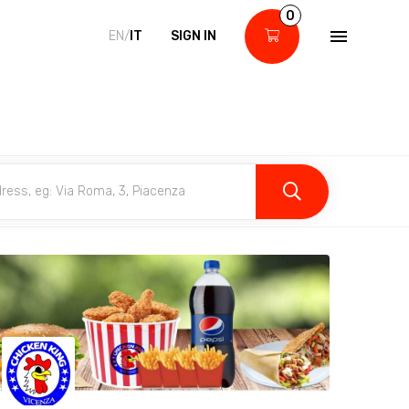
0
EN/
IT
SIGN IN