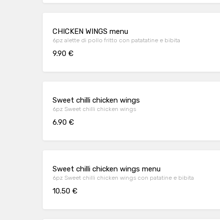
CHICKEN WINGS menu
6pz alette di pollo fritto con patatatine e bibita
9.90 €
Sweet chilli chicken wings
6pz Sweet chilli chicken wings
6.90 €
Sweet chilli chicken wings menu
6pz Sweet chilli chicken wings con patatine e bibita
10.50 €