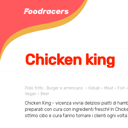
Chicken king
Pollo fritto , Burger e americano
Kebab
Meat
Fish
Vegan
Beer
Chicken King - vicenza vivrai deliziosi piatti di hambu
preparati con cura con ingredienti freschi! In Chicke
ottimo cibo e cura fanno tornare i clienti ogni volta 