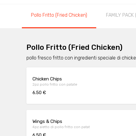
Pollo Fritto (Fried Chicken)
FAMILY PACK (P
Pollo Fritto (Fried Chicken)
pollo fresco fritto con ingredienti speciale di chick
Chicken Chips
2pz pollo fritto con patate
6.50 €
Wings & Chips
4pz aletto di pollo fritto con patat
6.50 €