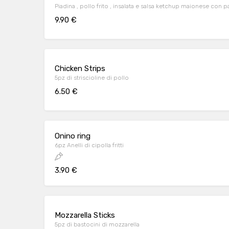
Piadina , pollo frito , insalata e salsa ketchup maionese con pa
9.90 €
Chicken Strips
5pz di striscioline di pollo
6.50 €
Onino ring
6pz Anelli di cipolla fritti
3.90 €
Mozzarella Sticks
5pz di bastocini di mozzarella