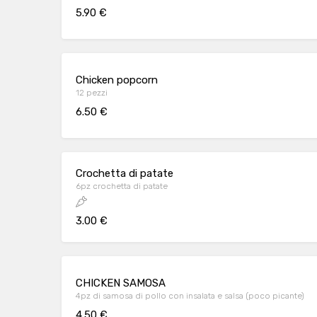
5.90 €
Chicken popcorn
12 pezzi
6.50 €
Crochetta di patate
6pz crochetta di patate
3.00 €
CHICKEN SAMOSA
4pz di samosa di pollo con insalata e salsa (poco picante)
4.50 €