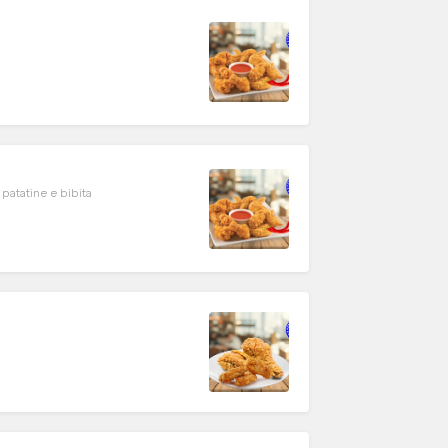
6pz alette di pollo fritto picante speciale di chicken king con patatine e bibita