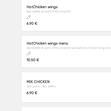
HotChicken wings
6pz alette di pollo fritto picante
6.90 €
HotChicken wings menu
10.50 €
MIX CHICKEN
2pz pollo , 3pz aletto
6.90 €