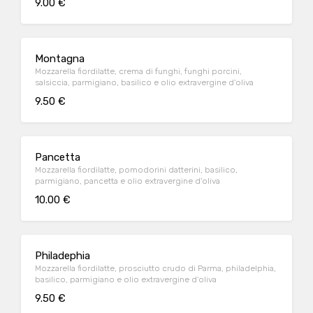
9.00 €
Montagna
Mozzarella fiordilatte, crema di funghi, funghi porcini,
salsiccia, parmigiano, basilico e olio extravergine d'oliva
9.50 €
Pancetta
Mozzarella fiordilatte, pomodorini datterini, basilico,
parmigiano, pancetta e olio extravergine d'oliva
10.00 €
Philadephia
Mozzarella fiordilatte, prosciutto crudo di Parma, philadelphia,
basilico, parmigiano e olio extravergine d'oliva
9.50 €