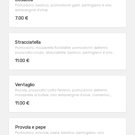
Pomodoro, basilico, pomodorini gialli, parmigiano e olio
extravergine d'oliva
7.00 €
Stracciatella
Pomodoro, mozzarella fiordilatte, pomodorini datterini,
prosciutto crudo, stracciatella, basilico, parmigiano e olio
extravergine d'oliva
11.00 €
Ventaglio
Rucola, prosciutto cotto ferrarini, pomodorini datterini,
mozzarella di bufala, olio extravergine d'oliva, rosmarino,
basilico e patate fritte
11.00 €
Provola e pepe
Pomodoro, provola, pepe, basilico, parmigiano, olio