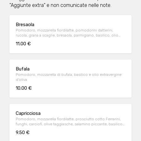
"Aggiunte extra" e non comunicate nelle note.
Bresaola
Pomodoro, mozzarella fiordilatte, pomodorini datterini,
rucola, grana a scaglie, bresaola, parmigiano, basilico, olio
extravergine d'oliva
11.00 €
Bufala
Pomodoro, mozzarella di bufala, basilico e olio extravergine
d'oliva
10.00 €
Capricciosa
Pomodoro, mozzarella fiordilatte, prosciutto cotto Ferrarini,
funghi, carciofi, olive taggiasche, salamino piccante, basilico,
parmigiano e olio extravergine d'oliva
9.50 €