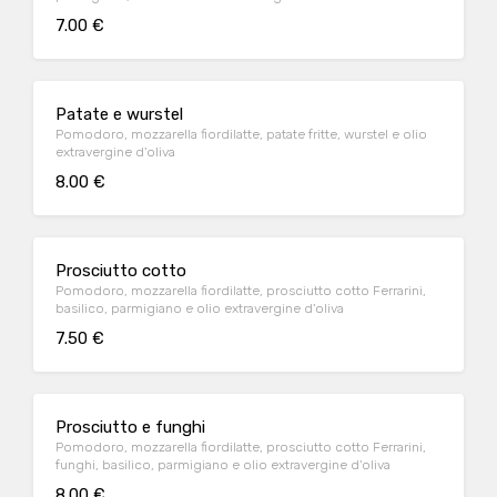
7.00 €
Patate e wurstel
Pomodoro, mozzarella fiordilatte, patate fritte, wurstel e olio
extravergine d'oliva
8.00 €
Prosciutto cotto
Pomodoro, mozzarella fiordilatte, prosciutto cotto Ferrarini,
basilico, parmigiano e olio extravergine d'oliva
7.50 €
Prosciutto e funghi
Pomodoro, mozzarella fiordilatte, prosciutto cotto Ferrarini,
funghi, basilico, parmigiano e olio extravergine d'oliva
8.00 €