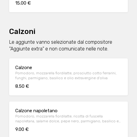
15.00 €
Calzoni
Le aggiunte vanno selezionate dal compositore
"Aggiunte extra" e non comunicate nelle note.
Calzone
Pomodoro, mozzarella fiordilatte, prosciutto cotto ferrarini,
funghi, parmigiano, basilico e olio extravergine d'oliva
8.50 €
Calzone napoletano
Pomodoro, mozzarella fiordilatte, ricotta di fuscella
napoletana, salame dolce, pepe nero, parmigiano, basilico e
olio extravergine d'oliva
9.00 €