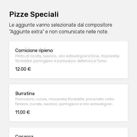
Pizze Speciali
Le aggiunte vanno selezionate dal compositore
"Aggiunte extra" e non comunicate nelle note.
Cornicione ripieno
Pesto di ricotta, basilico, olio extravergine d'oliva, mozzarella
fiordilatte, parmigiano e pomodoro datterino al forno
12.00 €
Burratina
Pomodoro, rucola, mozzarella fiordilatte, prosciutto cotto
ferrarini, burrata, basilico, parmigiano e olio extravergine
d'oliva
11.00 €
Cosacca