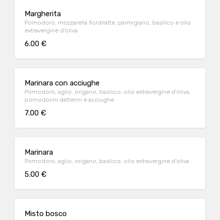
Margherita
Pomodoro, mozzarella fiordilatte, parmigiano, basilico e olio
extravergine d'oliva
6.00 €
Marinara con acciughe
Pomodoro, aglio, origano, basilico, olio extravergine d'oliva,
pomodorini datterini e acciughe
7.00 €
Marinara
Pomodoro, aglio, origano, basilico, olio extravergine d'oliva
5.00 €
Misto bosco