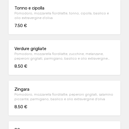
Tonno e cipolla
Pomodoro, mozzarella fiordilatte, tonno, cipolla, basilico e
olio extravergine d'oliva
7.50 €
Verdure grigliate
Pomodoro, mozzarella fiordilatte, zucchine, melanzane,
peperoni grigliati, parmigiano, basilico e olio extravergine
d'oliva
8.50 €
Zingara
Pomodoro, mozzarella fiordilatte, peperoni grigliati, salamino
piccante, parmigiano, basilico e olio extravergine d'oliva
8.50 €