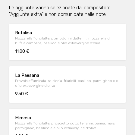
Le aggiunte vanno selezionate dal compositore
"Aggiunte extra" e non comunicate nelle note.
Bufalina
Mozzarella fiordilatte, pomodorini datterini, mozzarella di
bufala campana, basilico e olio extravergine d'oliva
11.00 €
La Paesana
Provola affumicata, salsiccia, friarielli, basilico, parmigiano e e
olio extravergine d'oliva
9.50 €
Mimosa
Mozzarella fiordilatte, prosciutto cotto ferrarini, panna, mais,
parmigiano, basilico e e olio extravergine d'oliva