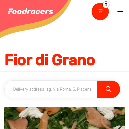
0
Fior di Grano