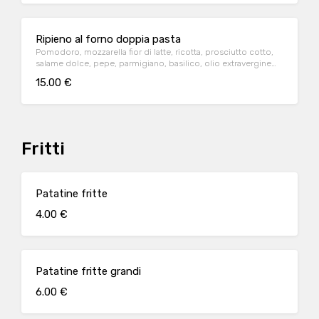
Ripieno al forno doppia pasta
Pomodoro, mozzarella fior di latte, ricotta, prosciutto cotto,
salame dolce, pepe, parmigiano, basilico, olio extravergine
d'oliva
15.00 €
Fritti
Patatine fritte
4.00 €
Patatine fritte grandi
6.00 €