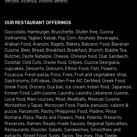
Vercelli
,
Vicenza
,
Vittorio Veneto
OUR RESTAURANT OFFERINGS
Cioccolato
,
Hamburger
,
Bruschette
,
Gluten free
,
Cucina
Vietnamita
,
Taglieri
,
Kebab
,
Pop Corn
,
Alcoholic Beverages
,
Arabian Food
,
Arancini
,
Bagels
,
Bakery
,
Balcanic Food
,
Bavarian
Cuisine
,
Beer
,
Bread
,
Breakfast
,
Breakfast
,
Brunch
,
Bubble Tea
,
Butcher
,
Ceste Natalizie
,
Cheese
,
Chinese food
,
Club Sandwich
,
Cocktail
,
Cold Cuts
,
Creole food
,
Crêpes
,
Cucina Georgiana
,
cupcakes
,
Desserts
,
Dolciumi
,
Ethnic Food
,
Fish
,
Flowers
,
Focaccia
,
Fresh pasta
,
Frico
,
Fries
,
Fruit and vegetables shop
,
Gastronomy
,
Gift ideas
,
Gluten Free AIC Certified
,
Greek Food
,
Greek Food
,
Grocery
,
Gua bao
,
Ice cream
,
Indian food
,
Japanese
,
Korean Food
,
Latin cuisine
,
Laundry
,
Laundry
,
Lebanese cuisine
,
Local food
,
Main courses
,
Meat
,
Meatballs
,
Mexican Cuisine
,
Montaditos y Tapas
,
Moroccan Food
,
Paella
,
panuozzi, calzoni &
pucce
,
Panzerotti
,
Pastry
,
Philippines Food
,
Piadine
,
Pinsa
Romana
,
Pizza
,
Plants and Flowers
,
Pokè
,
Polenta
,
Presents
,
Preserves
,
Ramen
,
Ready-made Sauces
,
Regional Specialties
,
Restaurants
,
Rooster
,
Salads
,
Sandwiches
,
Smoothies and
extracts
,
Street Food
,
Sushi
,
Tacos
,
Tex-mex
,
Thai
,
Tigelle
,