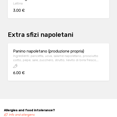
Lattina
3.00 €
Extra sfizi napoletani
Panino napoletano (produzione propria)
Ingredienti: pancetta, uova, salame napoletano, prosciutto
cotto, pepe, sale, zucchero, strutto, lievito di birra fresco,
farina, acqua
6.00 €
Allergies and food intolerance?
Info and allergens