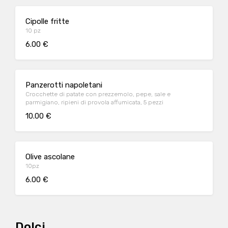
Cipolle fritte
10 pz
6.00 €
Panzerotti napoletani
Crocchette di patate con prezzemolo, pepe, sale e
parmigiano, ripieni di provola affumicata, 5 pezzi
10.00 €
Olive ascolane
10pz
6.00 €
Dolci