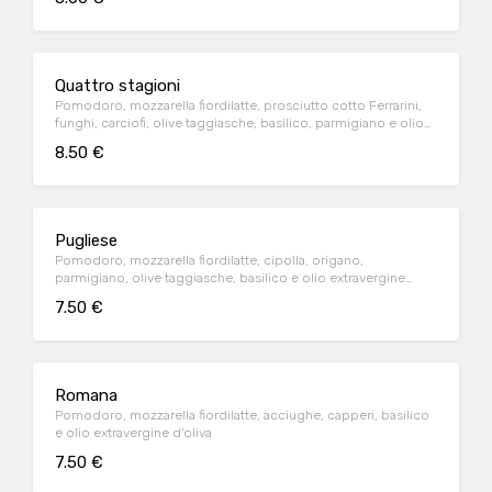
Quattro stagioni
Pomodoro, mozzarella fiordilatte, prosciutto cotto Ferrarini,
funghi, carciofi, olive taggiasche, basilico, parmigiano e olio
extravergine d'oliva
8.50 €
Pugliese
Pomodoro, mozzarella fiordilatte, cipolla, origano,
parmigiano, olive taggiasche, basilico e olio extravergine
d'oliva
7.50 €
Romana
Pomodoro, mozzarella fiordilatte, acciughe, capperi, basilico
e olio extravergine d'oliva
7.50 €