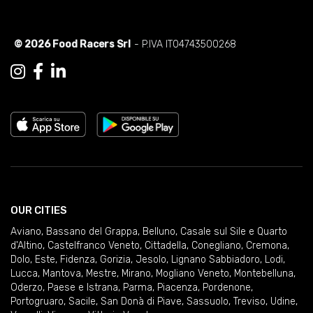
© 2026 Food Racers Srl
- P.IVA IT04743500268
OUR CITIES
Aviano
,
Bassano del Grappa
,
Belluno
,
Casale sul Sile e Quarto
d'Altino
,
Castelfranco Veneto
,
Cittadella
,
Conegliano
,
Cremona
,
Dolo
,
Este
,
Fidenza
,
Gorizia
,
Jesolo
,
Lignano Sabbiadoro
,
Lodi
,
Lucca
,
Mantova
,
Mestre
,
Mirano
,
Mogliano Veneto
,
Montebelluna
,
Oderzo
,
Paese e Istrana
,
Parma
,
Piacenza
,
Pordenone
,
Portogruaro
,
Sacile
,
San Donà di Piave
,
Sassuolo
,
Treviso
,
Udine
,