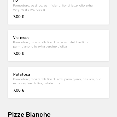
R2
Pomodoro, basilico, parmigiano, fior di latte, olio extra
vergine d'oliva, rucola
7.00 €
Viennese
Pomodoro, mozzarella fior di latte, wurstel, basilico,
parmigiano, olio extra vergine d'oliva
7.00 €
Patatosa
Pomodoro, mozzarella fior di latte, parmigiano, basilico, olio
extra vergine d'oliva, patate fritte
7.00 €
Pizze Bianche