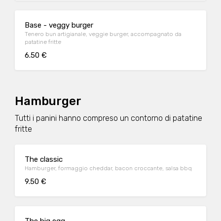
Base - veggy burger
Tenero bun artigianale, veggie burger, accompagnato da
patatine fritte
6.50 €
Hamburger
Tutti i panini hanno compreso un contorno di patatine
fritte
The classic
Hamburger, formaggio cheddar, bacon croccante, salsa bbq
9.50 €