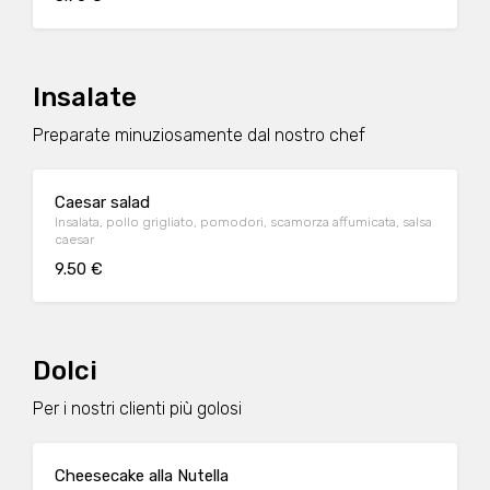
Insalate
Preparate minuziosamente dal nostro chef
Caesar salad
Insalata, pollo grigliato, pomodori, scamorza affumicata, salsa
caesar
9.50 €
Dolci
Per i nostri clienti più golosi
Cheesecake alla Nutella