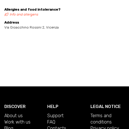
Allergies and food intolerance?
Info and allergens
Address
Via Gioacchino Rossini 2, Vicenza
DISCOVER
HELP
LEGAL NOTICE
About us
Support
Terms and
Work with us
FAQ
conditions
Blog
Contacts
Privacy policy