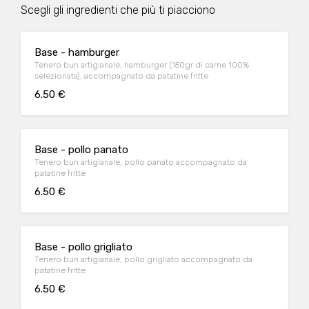
Scegli gli ingredienti che più ti piacciono
Base - hamburger
Tenero bun artigianale, hamburger (150gr di carne 100%
selezionata), accompagnato da patatine fritte
6.50 €
Base - pollo panato
Tenero bun artigianale, pollo panato accompagnato da
patatine fritte
6.50 €
Base - pollo grigliato
Tenero bun artigianale, pollo grigliato accompagnato da
patatine fritte
6.50 €