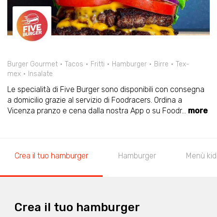
Burger Gourmet
Tacos
Fritti
Hamburger
Birre
Tex-
mex
Insalate
Le specialità di Five Burger sono disponibili con consegna
a domicilio grazie al servizio di Foodracers. Ordina a
Vicenza pranzo e cena dalla nostra App o su Foodr
...
more
Crea il tuo hamburger
Hamburger
Menù kid
Crea il tuo hamburger