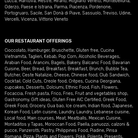
Lucca
,
Mantova
,
Mestre
,
Mirano
,
Mogliano Veneto
,
Montebelluna
,
Oderzo
,
Paese e Istrana
,
Parma
,
Piacenza
,
Pordenone
,
Portogruaro
,
Sacile
,
San Donà di Piave
,
Sassuolo
,
Treviso
,
Udine
,
Vercelli
,
Vicenza
,
Vittorio Veneto
OUR RESTAURANT OFFERINGS
Cioccolato
,
Hamburger
,
Bruschette
,
Gluten free
,
Cucina
Vietnamita
,
Taglieri
,
Kebab
,
Pop Corn
,
Alcoholic Beverages
,
Arabian Food
,
Arancini
,
Bagels
,
Bakery
,
Balcanic Food
,
Bavarian
Cuisine
,
Beer
,
Bread
,
Breakfast
,
Breakfast
,
Brunch
,
Bubble Tea
,
Butcher
,
Ceste Natalizie
,
Cheese
,
Chinese food
,
Club Sandwich
,
Cocktail
,
Cold Cuts
,
Creole food
,
Crêpes
,
Cucina Georgiana
,
cupcakes
,
Desserts
,
Dolciumi
,
Ethnic Food
,
Fish
,
Flowers
,
Focaccia
,
Fresh pasta
,
Frico
,
Fries
,
Fruit and vegetables shop
,
Gastronomy
,
Gift ideas
,
Gluten Free AIC Certified
,
Greek Food
,
Greek Food
,
Grocery
,
Gua bao
,
Ice cream
,
Indian food
,
Japanese
,
Korean Food
,
Latin cuisine
,
Laundry
,
Laundry
,
Lebanese cuisine
,
Local food
,
Main courses
,
Meat
,
Meatballs
,
Mexican Cuisine
,
Montaditos y Tapas
,
Moroccan Food
,
Paella
,
panuozzi, calzoni &
pucce
,
Panzerotti
,
Pastry
,
Philippines Food
,
Piadine
,
Pinsa
Romana
,
Pizza
,
Plants and Flowers
,
Pokè
,
Polenta
,
Presents
,