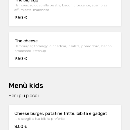
The big egg
Hamburger, uovo alla piastra, bacon croccante, scamorza
affumicata, maionese
9.50 €
The cheese
Hamburger, formaggio cheddar, insalata, pomodoro, bacon
croccante, ketchup
9.50 €
Menù kids
Per i più piccoli
Cheese burger, patatine fritte, bibita e gadget
... e scegli la tua bibita preferita!
8.00 €