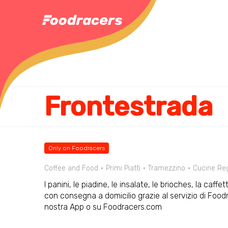
Frontestrada
Only on Foodracers
Coffee and Food
Primi Piatti
Tramezzino
Cucine Reg
I panini, le piadine, le insalate, le brioches, la caffe
con consegna a domicilio grazie al servizio di Foodr
nostra App o su Foodracers.com