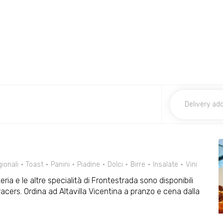
ionali
Toast
Panini
Piadine
Dolci
Birre
Insalate
Vini
tteria e le altre specialità di Frontestrada sono disponibili
acers. Ordina ad Altavilla Vicentina a pranzo e cena dalla