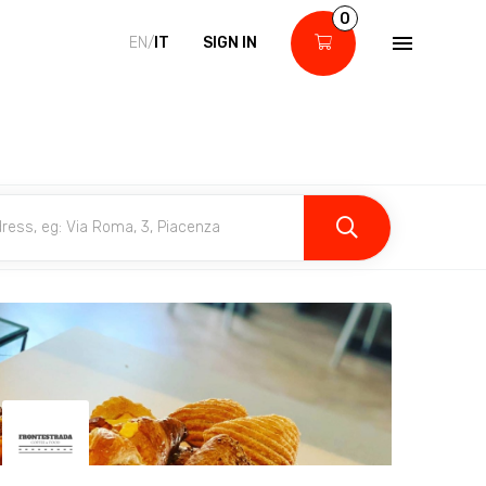
0
EN/
IT
SIGN IN