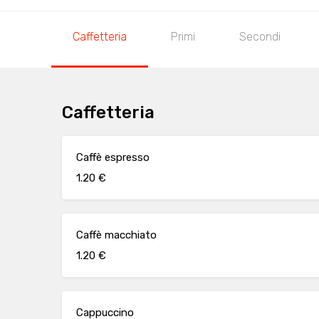
Caffetteria
Primi
Secondi
Caffetteria
Caffè espresso
1.20 €
Caffè macchiato
1.20 €
Cappuccino