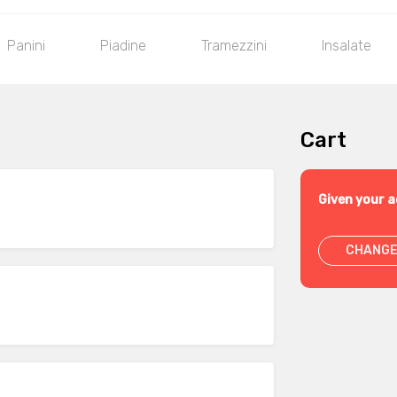
Panini
Piadine
Tramezzini
Insalate
Cart
Given your a
CHANGE