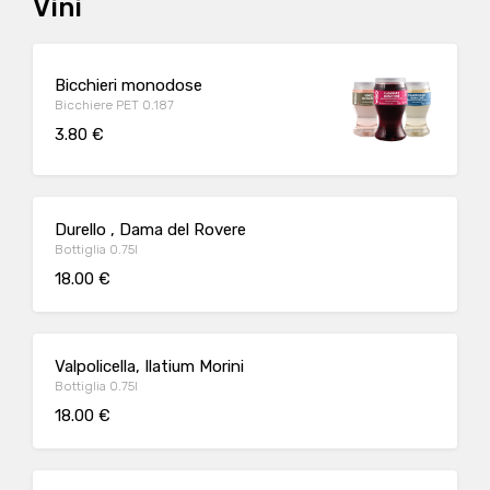
Vini
Bicchieri monodose
Bicchiere PET 0.187
3.80 €
Durello , Dama del Rovere
Bottiglia 0.75l
18.00 €
Valpolicella, Ilatium Morini
Bottiglia 0.75l
18.00 €