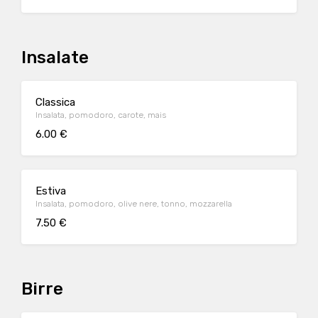
Insalate
Classica
Insalata, pomodoro, carote, mais
6.00 €
Estiva
Insalata, pomodoro, olive nere, tonno, mozzarella
7.50 €
Birre