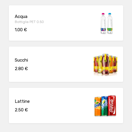
Acqua
Bottiglia PET 0.50
1.00 €
Succhi
2.80 €
Lattine
2.50 €