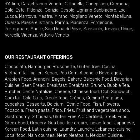
d'Altino
,
Castelfranco Veneto
,
Cittadella
,
Conegliano
,
Cremona
,
Dolo
,
Este
,
Fidenza
,
Gorizia
,
Jesolo
,
Lignano Sabbiadoro
,
Lodi
,
Lucca
,
Mantova
,
Mestre
,
Mirano
,
Mogliano Veneto
,
Montebelluna
,
Oderzo
,
Paese e Istrana
,
Parma
,
Piacenza
,
Pordenone
,
Portogruaro
,
Sacile
,
San Donà di Piave
,
Sassuolo
,
Treviso
,
Udine
,
Vercelli
,
Vicenza
,
Vittorio Veneto
OUR RESTAURANT OFFERINGS
Cioccolato
,
Hamburger
,
Bruschette
,
Gluten free
,
Cucina
Vietnamita
,
Taglieri
,
Kebab
,
Pop Corn
,
Alcoholic Beverages
,
Arabian Food
,
Arancini
,
Bagels
,
Bakery
,
Balcanic Food
,
Bavarian
Cuisine
,
Beer
,
Bread
,
Breakfast
,
Breakfast
,
Brunch
,
Bubble Tea
,
Butcher
,
Ceste Natalizie
,
Cheese
,
Chinese food
,
Club Sandwich
,
Cocktail
,
Cold Cuts
,
Creole food
,
Crêpes
,
Cucina Georgiana
,
cupcakes
,
Desserts
,
Dolciumi
,
Ethnic Food
,
Fish
,
Flowers
,
Focaccia
,
Fresh pasta
,
Frico
,
Fries
,
Fruit and vegetables shop
,
Gastronomy
,
Gift ideas
,
Gluten Free AIC Certified
,
Greek Food
,
Greek Food
,
Grocery
,
Gua bao
,
Ice cream
,
Indian food
,
Japanese
,
Korean Food
,
Latin cuisine
,
Laundry
,
Laundry
,
Lebanese cuisine
,
Local food
,
Main courses
,
Meat
,
Meatballs
,
Mexican Cuisine
,