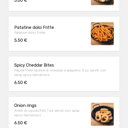
5.00 €
Patatine dolci Fritte
Patatine dolci Fritte
5.50 €
Spicy Cheddar Bites
Pepite fritte ripiene di cheddar e jalapeno. 5 pz serviti con
salsa spicy Hamerica's
6.50 €
Onion rings
Anelli di cipolla fritti 7 pz serviti con salsa
spicy Hamerica's
6.50 €