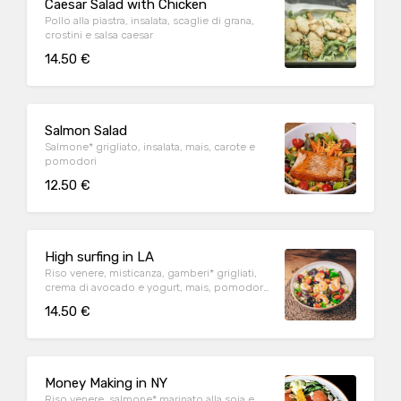
Caesar Salad with Chicken
Pollo alla piastra, insalata, scaglie di grana,
crostini e salsa caesar
14.50 €
Salmon Salad
Salmone* grigliato, insalata, mais, carote e
pomodori
12.50 €
High surfing in LA
Riso venere, misticanza, gamberi* grigliati,
crema di avocado e yogurt, mais, pomodori
ciliegino.
14.50 €
Money Making in NY
Riso venere, salmone* marinato alla soia e