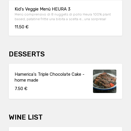
Kid's Veggie Menù HEURA 3
Menù comprensivo di 8 nuggets di pollo Heura 100% plant
based, patatine fritte una bibita a scelta e….una sorpresa!
11.50 €
DESSERTS
Hamerica's Triple Chocolate Cake -
home made
7.50 €
WINE LIST