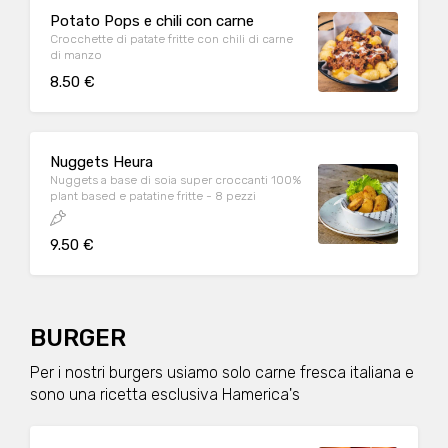
Potato Pops e chili con carne
Crocchette di patate fritte con chili di carne
di manzo
8.50 €
Nuggets Heura
Nuggets a base di soia super croccanti 100%
plant based e patatine fritte - 8 pezzi
9.50 €
BURGER
Per i nostri burgers usiamo solo carne fresca italiana e
sono una ricetta esclusiva Hamerica's