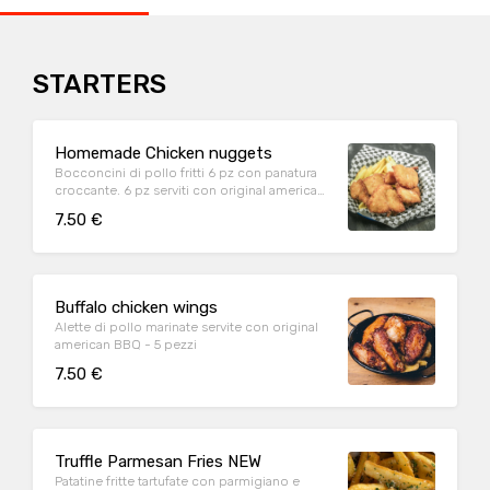
STARTERS
Homemade Chicken nuggets
Bocconcini di pollo fritti 6 pz con panatura
croccante. 6 pz serviti con original american
BBQ
7.50 €
Buffalo chicken wings
Alette di pollo marinate servite con original
american BBQ - 5 pezzi
7.50 €
Truffle Parmesan Fries NEW
Patatine fritte tartufate con parmigiano e