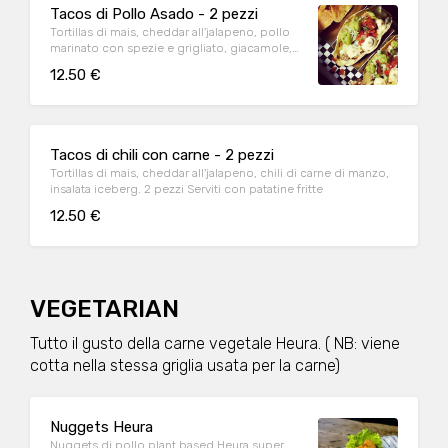
Tacos di Pollo Asado - 2 pezzi
Tortillas di mais, cheddar all'jalapeno, pollo
marinato con spezie e grigliato, giacamole,
pico de gallo, insalata iceberg e salsa spicy
12.50 €
Hamericva's. 2 pezzi Serviti con patatine fritte
Tacos di chili con carne - 2 pezzi
Tortillas di mais, cheddar all'jalapeno, chili di carne di manzo,
insalata iceberg. 2 pezzi Serviti con patatine fritte
12.50 €
VEGETARIAN
Tutto il gusto della carne vegetale Heura. ( NB: viene
cotta nella stessa griglia usata per la carne)
Nuggets Heura
Nuggets di pollo plant based Heura super