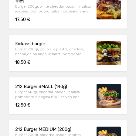
fries
Burger 200gr, white cheddar, bacon, insalata
iceberg, pomodoro, salsa thouseandisland,
servito con Truffle parmisan fries
17.50 €
Kickass burger
Burger 200gr, pollo alla piastra, cheddar,
bacon,onion rings, insalata, pomodoro,
maionese, ketchup eoriginal BBQ
18.50 €
212 Burger SMALL (140g)
Burger 140gr, cheddar, bacon, insalata,
pomodoro e origina BBQ, servito con
patatine fritte
12.50 €
212 Burger MEDIUM (200g)
Burger 200gr, cheddar, bacon, insalata,