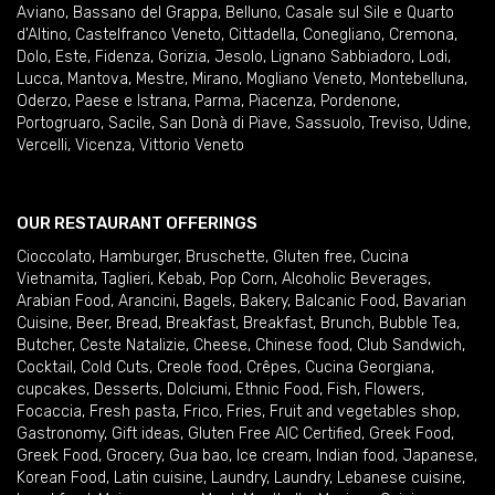
Aviano
,
Bassano del Grappa
,
Belluno
,
Casale sul Sile e Quarto
d'Altino
,
Castelfranco Veneto
,
Cittadella
,
Conegliano
,
Cremona
,
Dolo
,
Este
,
Fidenza
,
Gorizia
,
Jesolo
,
Lignano Sabbiadoro
,
Lodi
,
Lucca
,
Mantova
,
Mestre
,
Mirano
,
Mogliano Veneto
,
Montebelluna
,
Oderzo
,
Paese e Istrana
,
Parma
,
Piacenza
,
Pordenone
,
Portogruaro
,
Sacile
,
San Donà di Piave
,
Sassuolo
,
Treviso
,
Udine
,
Vercelli
,
Vicenza
,
Vittorio Veneto
OUR RESTAURANT OFFERINGS
Cioccolato
,
Hamburger
,
Bruschette
,
Gluten free
,
Cucina
Vietnamita
,
Taglieri
,
Kebab
,
Pop Corn
,
Alcoholic Beverages
,
Arabian Food
,
Arancini
,
Bagels
,
Bakery
,
Balcanic Food
,
Bavarian
Cuisine
,
Beer
,
Bread
,
Breakfast
,
Breakfast
,
Brunch
,
Bubble Tea
,
Butcher
,
Ceste Natalizie
,
Cheese
,
Chinese food
,
Club Sandwich
,
Cocktail
,
Cold Cuts
,
Creole food
,
Crêpes
,
Cucina Georgiana
,
cupcakes
,
Desserts
,
Dolciumi
,
Ethnic Food
,
Fish
,
Flowers
,
Focaccia
,
Fresh pasta
,
Frico
,
Fries
,
Fruit and vegetables shop
,
Gastronomy
,
Gift ideas
,
Gluten Free AIC Certified
,
Greek Food
,
Greek Food
,
Grocery
,
Gua bao
,
Ice cream
,
Indian food
,
Japanese
,
Korean Food
,
Latin cuisine
,
Laundry
,
Laundry
,
Lebanese cuisine
,