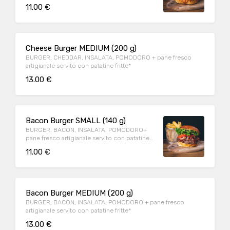
fritte*
11.00 €
Cheese Burger MEDIUM (200 g)
BURGER, CHEDDAR, INSALATA, POMODORO + pane fresco
artigianale servito con patatine fritte*
13.00 €
Bacon Burger SMALL (140 g)
BURGER, BACON, INSALATA, POMODORO+
pane fresco artigianale servito con patatine
fritte*
11.00 €
Bacon Burger MEDIUM (200 g)
BURGER, BACON, INSALATA, POMODORO + pane fresco
artigianale servito con patatine fritte*
13.00 €