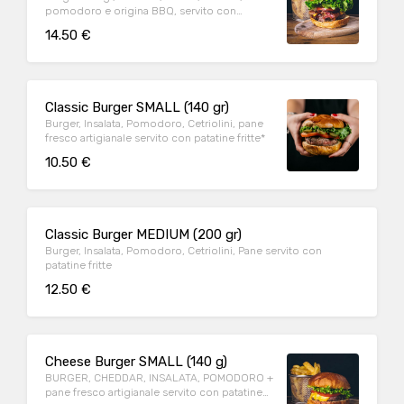
pomodoro e origina BBQ, servito con
patatine fritte
14.50 €
Classic Burger SMALL (140 gr)
Burger, Insalata, Pomodoro, Cetriolini, pane
fresco artigianale servito con patatine fritte*
10.50 €
Classic Burger MEDIUM (200 gr)
Burger, Insalata, Pomodoro, Cetriolini, Pane servito con
patatine fritte
12.50 €
Cheese Burger SMALL (140 g)
BURGER, CHEDDAR, INSALATA, POMODORO +
pane fresco artigianale servito con patatine