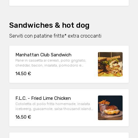
Sandwiches & hot dog
Serviti con patatine fritte* extra croccanti
Manhattan Club Sandwich
Pane in cassetta ai cereali, pollo grigliato,
cheddar, bacon, insalata, pomodoro e
maionese. Servito con patatine fritte
14.50 €
F.L.C. - Fried Lime Chicken
Cotoletta di pollo fritta homemade, insalata
icebeerg, guacamole, salsa thousand island.
Servito con patate dolci fritte
16.50 €