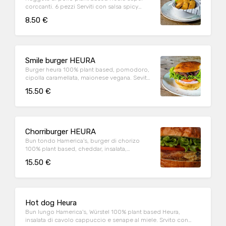
corccanti. 6 pezzi Serviti con salsa spicy
Hamerica's
8.50 €
Smile burger HEURA
Burger heura 100% plant based, pomodoro,
cipolla caramellata, maionese vegana. Sevito
con patatine fritte dolci
15.50 €
Chorriburger HEURA
Bun tondo Hamerica's, burger di chorizo
100% plant based, cheddar, insalata,
pomodoro e original american BBQ. Servito
15.50 €
con patatine fritte
Hot dog Heura
Bun lungo Hamerica's, Würstel 100% plant based Heura,
insalata di cavolo cappuccio e senape al miele. Srvito con