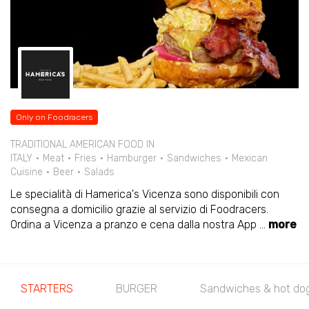
Only on Foodracers
TRADITIONAL AMERICAN FOOD IN
ITALY
Meat
Fries
Hamburger
Sandwiches
Mexican
Cuisine
Beer
Salads
Le specialità di Hamerica's Vicenza sono disponibili con
consegna a domicilio grazie al servizio di Foodracers.
Ordina a Vicenza a pranzo e cena dalla nostra App
...
more
STARTERS
BURGER
Sandwiches & hot do