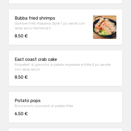
Bubba fried shrimps
Gamberi fritti Alabama Style 7 pz serviti con
salsa spicy Hamerica's
8.50 €
East coast crab cake
Polpette* di granchio e patate impanate e fritte 5 pz servite
con salsa ranch
8.50 €
Potato pops
Bocconcini croccanti di patata fritta
6.50 €