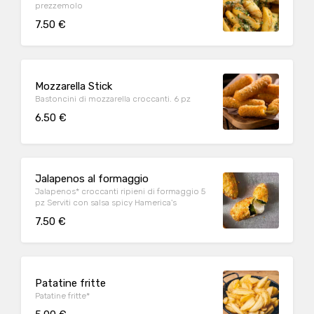
prezzemolo
7.50 €
Mozzarella Stick
Bastoncini di mozzarella croccanti. 6 pz
6.50 €
Jalapenos al formaggio
Jalapenos* croccanti ripieni di formaggio 5
pz Serviti con salsa spicy Hamerica's
7.50 €
Patatine fritte
Patatine fritte*