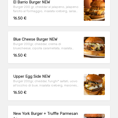
El Barrio Burger NEW
Burger 200 gr, cheddar al jalapeno, jalapeno
farcito al formaggio, insalata iceberg, salsa
spicy Hamerica's. Servito con patatine fritte
16.50 €
Blue Cheese Burger NEW
Burger 200gr, cheddar, crema di
bluecheese, cipolla caramellata, insalata
iceberg
16.50 €
Upper Egg Side NEW
Burger 200gr, cheddar, funghi* saltati, uovo
all'occhio di bue, insalata iceberg, maionese
al pepe. servito con patatine fritte
16.50 €
New York Burger + Truffle Parmesan