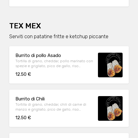
TEX MEX
Serviti con patatine fritte e ketchup piccante
Burrito di pollo Asado
Tortilla di grano, cheddar, pollo marinato con
spezie e grigliato, pico de gallo, riso
piastrato, fagioli e salsa spicy Hamerica's
12.50 €
Burrito di Chili
Tortilla di grano, cheddar, chili di carne di
manzo e grigliato, pico de gallo, riso
piastrato, fagioli e salsa spicy Hamerica's
12.50 €