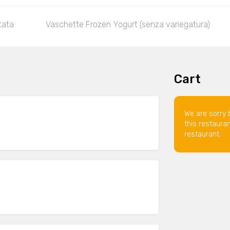
tata
Vaschette Frozen Yogurt (senza variegatura)
Cart
We are sorry 
this restaura
restaurant.