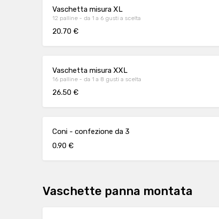
Vaschetta misura XL
12 palline - da 1 a 6 gusti a scelta
20.70 €
Vaschetta misura XXL
16 palline - da 1 a 8 gusti a scelta
26.50 €
Coni - confezione da 3
0.90 €
Vaschette panna montata