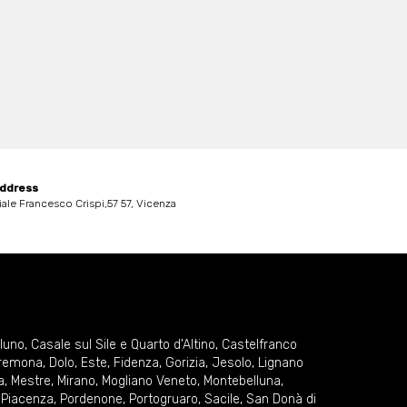
ddress
iale Francesco Crispi,57 57, Vicenza
lluno
,
Casale sul Sile e Quarto d'Altino
,
Castelfranco
remona
,
Dolo
,
Este
,
Fidenza
,
Gorizia
,
Jesolo
,
Lignano
a
,
Mestre
,
Mirano
,
Mogliano Veneto
,
Montebelluna
,
,
Piacenza
,
Pordenone
,
Portogruaro
,
Sacile
,
San Donà di