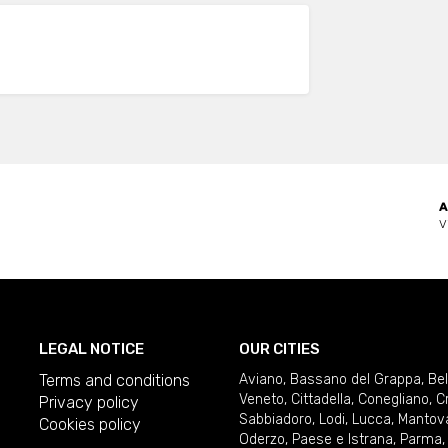
A
V
LEGAL NOTICE
OUR CITIES
Terms and conditions
Aviano
,
Bassano del Grappa
,
Be
Veneto
,
Cittadella
,
Conegliano
,
C
Privacy policy
Sabbiadoro
,
Lodi
,
Lucca
,
Mantov
Cookies policy
Oderzo
,
Paese e Istrana
,
Parma