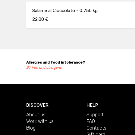
Salame al Cioccolato - 0,750 kg
22.00 €
Allergies and food intolerance?
Info and allergens
DISCOVER
HELP
About us
Support
Work with us
FAQ
Blog
Contacts
Gift card