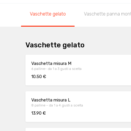
Vaschette gelato
Vaschette panna mon
Vaschette gelato
Vaschetta misura M
6 palline- da 1 a 3 gusti a scelta
10.50 €
Vaschetta misura L
8 palline - da 1 a 4 gusti a scelta
13.90 €