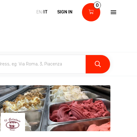
0
EN/
IT
SIGN IN