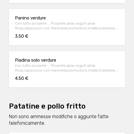
Panino verdure
Con tutto piccante ... Piccante,salsa yogurt,salsa
Rosa,cappuccio con maionese,pomodoro,Inslata brasiliana,
cipolla rossa,
3.50 €
Piadina solo verdure
Con tutto piccante ... Piccante,salsa yogurt,salsa
Rosa,cappuccio con maionese,pomodoro,Inslata brasiliana,
cipolla rossa,
4.50 €
Patatine e pollo fritto
Non sono ammesse modifiche o aggiunte fatte
telefonicamente.