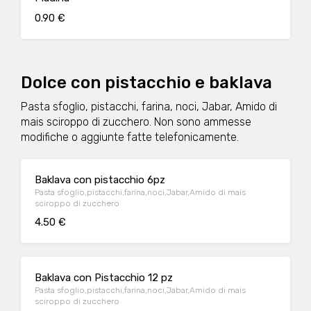
0.90 €
Dolce con pistacchio e baklava
Pasta sfoglio, pistacchi, farina, noci, Jabar, Amido di
mais sciroppo di zucchero. Non sono ammesse
modifiche o aggiunte fatte telefonicamente.
Baklava con pistacchio 6pz
Pasta sfoglio,pistacchi,farina,noci,Jabar,Amido di mais
sciroppo di zucchero
4.50 €
Baklava con Pistacchio 12 pz
Pasta sfoglio,pistacchi,farina,noci,Jabar,Amido di mais
sciroppo di zucchero