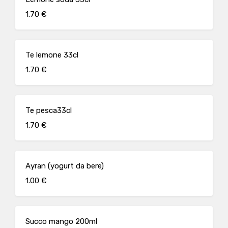
1.70 €
Te lemone 33cl
1.70 €
Te pesca33cl
1.70 €
Ayran (yogurt da bere)
1.00 €
Succo mango 200ml