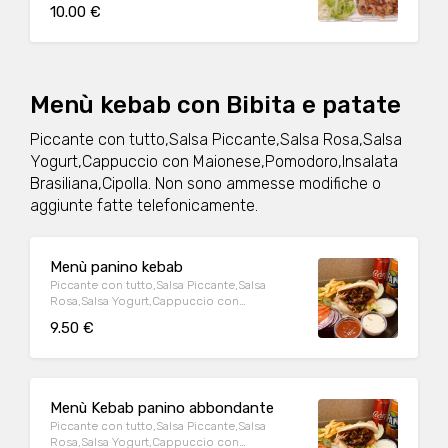
maionese,pomodoro,Inslata brasiliana,
10.00 €
cipolla rossa,
Menù kebab con Bibita e patate
Piccante con tutto,Salsa Piccante,Salsa Rosa,Salsa
Yogurt,Cappuccio con Maionese,Pomodoro,Insalata
Brasiliana,Cipolla. Non sono ammesse modifiche o
aggiunte fatte telefonicamente.
Menù panino kebab
Piccante con tutto,Salsa Piccante,Salsa
Rosa,Salsa Yogurt,Cappuccio con
Maionese,Pomodoro,Insalata
9.50 €
Brasiliana,Cipolla
Menù Kebab panino abbondante
Piccante con tutto,Salsa Piccante,Salsa
Rosa,Salsa Yogurt,Cappuccio con