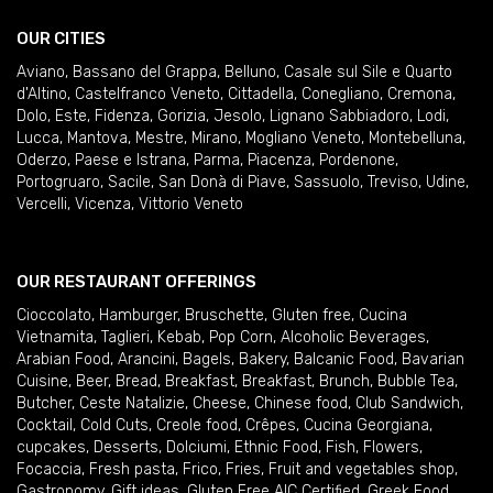
OUR CITIES
Aviano
,
Bassano del Grappa
,
Belluno
,
Casale sul Sile e Quarto
d'Altino
,
Castelfranco Veneto
,
Cittadella
,
Conegliano
,
Cremona
,
Dolo
,
Este
,
Fidenza
,
Gorizia
,
Jesolo
,
Lignano Sabbiadoro
,
Lodi
,
Lucca
,
Mantova
,
Mestre
,
Mirano
,
Mogliano Veneto
,
Montebelluna
,
Oderzo
,
Paese e Istrana
,
Parma
,
Piacenza
,
Pordenone
,
Portogruaro
,
Sacile
,
San Donà di Piave
,
Sassuolo
,
Treviso
,
Udine
,
Vercelli
,
Vicenza
,
Vittorio Veneto
OUR RESTAURANT OFFERINGS
Cioccolato
,
Hamburger
,
Bruschette
,
Gluten free
,
Cucina
Vietnamita
,
Taglieri
,
Kebab
,
Pop Corn
,
Alcoholic Beverages
,
Arabian Food
,
Arancini
,
Bagels
,
Bakery
,
Balcanic Food
,
Bavarian
Cuisine
,
Beer
,
Bread
,
Breakfast
,
Breakfast
,
Brunch
,
Bubble Tea
,
Butcher
,
Ceste Natalizie
,
Cheese
,
Chinese food
,
Club Sandwich
,
Cocktail
,
Cold Cuts
,
Creole food
,
Crêpes
,
Cucina Georgiana
,
cupcakes
,
Desserts
,
Dolciumi
,
Ethnic Food
,
Fish
,
Flowers
,
Focaccia
,
Fresh pasta
,
Frico
,
Fries
,
Fruit and vegetables shop
,
Gastronomy
,
Gift ideas
,
Gluten Free AIC Certified
,
Greek Food
,