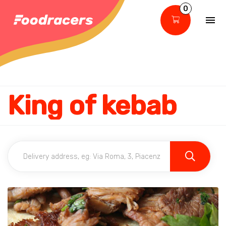
0
King of kebab