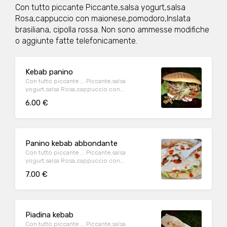
Con tutto piccante Piccante,salsa yogurt,salsa
Rosa,cappuccio con maionese,pomodoro,Inslata
brasiliana, cipolla rossa. Non sono ammesse modifiche
o aggiunte fatte telefonicamente.
Kebab panino
Con tutto piccante ... Piccante,salsa
yogurt,salsa Rosa,cappuccio con
maionese,pomodoro,Inslata brasiliana,
6.00 €
cipolla rossa,
Panino kebab abbondante
Con tutto piccante ... Piccante,salsa
yogurt,salsa Rosa,cappuccio con
maionese,pomodoro,Inslata brasiliana,
7.00 €
cipolla rossa,
Piadina kebab
Con tutto piccante ... Piccante,salsa