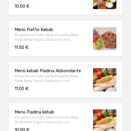
Maionese,Pomodoro,Insalata
10.50 €
Brasiliana,Cipolla
Menù Piatto Kebab
Piccante con tutto,Salsa Piccante,Salsa
Rosa,Salsa Yogurt,Cappuccio con
Maionese,Pomodoro,Insalata
11.50 €
Brasiliana,Cipolla
Menù kebab Piadina Abbondante
Piccante con tutto,Salsa Piccante,Salsa
Rosa,Salsa Yogurt,Cappuccio con
Maionese,Pomodoro,Insalata
11.00 €
Brasiliana,Cipolla
Menù Piadina kebab
Piccante con tutto,Salsa Piccante,Salsa
Rosa,Salsa Yogurt,Cappuccio con
Maionese,Pomodoro,Insalata
10.00 €