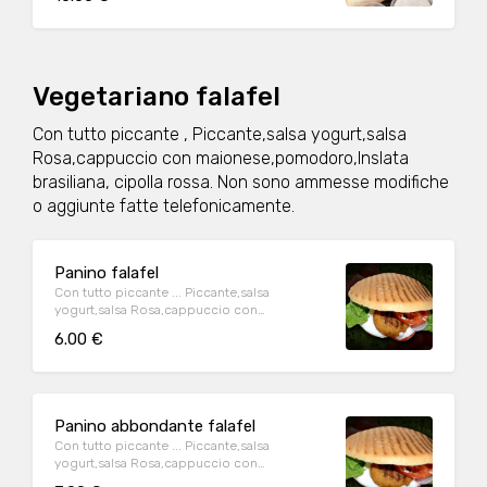
Brasiliana,Cipolla
Vegetariano falafel
Con tutto piccante , Piccante,salsa yogurt,salsa
Rosa,cappuccio con maionese,pomodoro,Inslata
brasiliana, cipolla rossa. Non sono ammesse modifiche
o aggiunte fatte telefonicamente.
Panino falafel
Con tutto piccante ... Piccante,salsa
yogurt,salsa Rosa,cappuccio con
maionese,pomodoro,Inslata brasiliana,
6.00 €
cipolla rossa,
Panino abbondante falafel
Con tutto piccante ... Piccante,salsa
yogurt,salsa Rosa,cappuccio con
maionese,pomodoro,Inslata brasiliana,