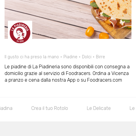
Il gusto ci ha preso la mano
Piadine
Dolci
Birre
Le piadine di La Piadineria sono disponibili con consegna a
domicilio grazie al servizio di Foodracers. Ordina a Vicenza
a pranzo e cena dalla nostra App o su Foodracers.com
iadina
Crea il tuo Rotolo
Le Delicate
Le