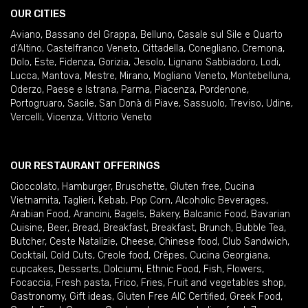
OUR CITIES
Aviano
,
Bassano del Grappa
,
Belluno
,
Casale sul Sile e Quarto
d'Altino
,
Castelfranco Veneto
,
Cittadella
,
Conegliano
,
Cremona
,
Dolo
,
Este
,
Fidenza
,
Gorizia
,
Jesolo
,
Lignano Sabbiadoro
,
Lodi
,
Lucca
,
Mantova
,
Mestre
,
Mirano
,
Mogliano Veneto
,
Montebelluna
,
Oderzo
,
Paese e Istrana
,
Parma
,
Piacenza
,
Pordenone
,
Portogruaro
,
Sacile
,
San Donà di Piave
,
Sassuolo
,
Treviso
,
Udine
,
Vercelli
,
Vicenza
,
Vittorio Veneto
OUR RESTAURANT OFFERINGS
Cioccolato
,
Hamburger
,
Bruschette
,
Gluten free
,
Cucina
Vietnamita
,
Taglieri
,
Kebab
,
Pop Corn
,
Alcoholic Beverages
,
Arabian Food
,
Arancini
,
Bagels
,
Bakery
,
Balcanic Food
,
Bavarian
Cuisine
,
Beer
,
Bread
,
Breakfast
,
Breakfast
,
Brunch
,
Bubble Tea
,
Butcher
,
Ceste Natalizie
,
Cheese
,
Chinese food
,
Club Sandwich
,
Cocktail
,
Cold Cuts
,
Creole food
,
Crêpes
,
Cucina Georgiana
,
cupcakes
,
Desserts
,
Dolciumi
,
Ethnic Food
,
Fish
,
Flowers
,
Focaccia
,
Fresh pasta
,
Frico
,
Fries
,
Fruit and vegetables shop
,
Gastronomy
,
Gift ideas
,
Gluten Free AIC Certified
,
Greek Food
,