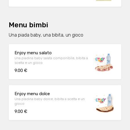
Menu bimbi
Una piada baby, una bibita, un gioco
Enjoy menu salato
Una piadina baby salata componibile, bibita a
scelta e un gioco
9.00 €
Enjoy menu dolce
Una piadina baby dolce, bibita a scelta e un
gioco
9.00 €