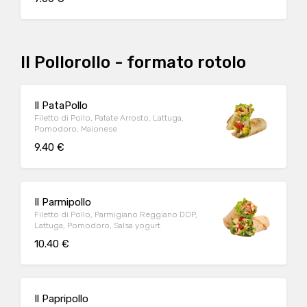
Il Pollorollo - formato rotolo
Il PataPollo
Filetto di Pollo, Patate Arrosto, Lattuga,
Pomodoro, Maionese
9.40 €
Il Parmipollo
Filetto di Pollo, Parmigiano Reggiano DOP,
Lattuga, Pomodoro, Salsa yogurt
10.40 €
Il Papripollo