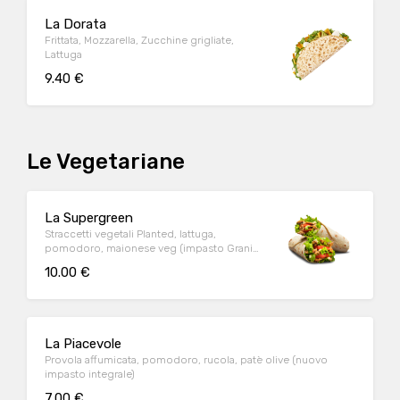
La Dorata
Frittata, Mozzarella, Zucchine grigliate,
Lattuga
9.40 €
Le Vegetariane
La Supergreen
Straccetti vegetali Planted, lattuga,
pomodoro, maionese veg (impasto Grani
antichi)
10.00 €
La Piacevole
Provola affumicata, pomodoro, rucola, patè olive (nuovo
impasto integrale)
7.00 €