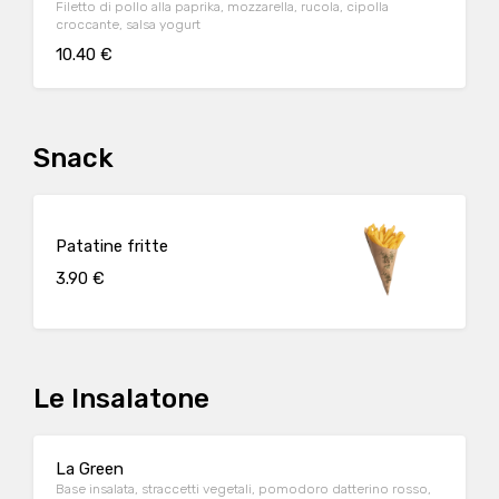
Filetto di pollo alla paprika, mozzarella, rucola, cipolla
croccante, salsa yogurt
10.40 €
Snack
Patatine fritte
3.90 €
Le Insalatone
La Green
Base insalata, straccetti vegetali, pomodoro datterino rosso,