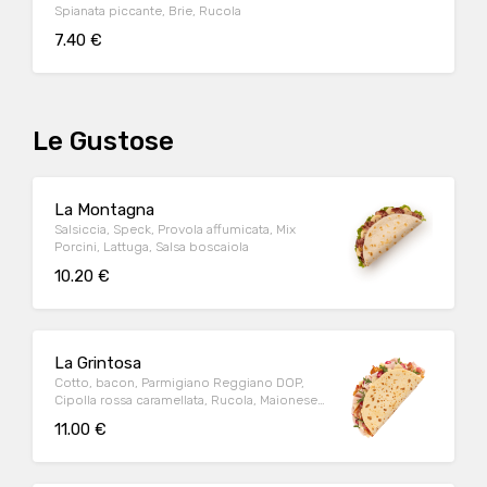
Spianata piccante, Brie, Rucola
7.40 €
Le Gustose
La Montagna
Salsiccia, Speck, Provola affumicata, Mix
Porcini, Lattuga, Salsa boscaiola
10.20 €
La Grintosa
Cotto, bacon, Parmigiano Reggiano DOP,
Cipolla rossa caramellata, Rucola, Maionese
+Tabasco
11.00 €