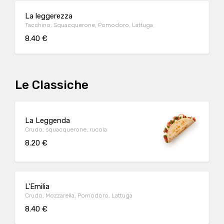
La leggerezza
Tacchino, Squacquerone, Pomodoro, Lattuga
8.40 €
Le Classiche
La Leggenda
Crudo, squacquerone, rucola
8.20 €
L'Emilia
Crudo, Mozzarella, Pomodoro, Lattuga
8.40 €