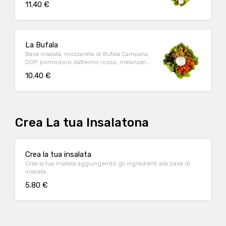
11.40 €
La Bufala
Base insalata, mozzarella di Bufala Campana
DOP, pomodoro datterino rosso, melanzane
saporite, olive
10.40 €
Crea La tua Insalatona
Crea la tua insalata
Crea la tua insalata aggiungendo gli ingredienti alla base di
insalata
5.80 €