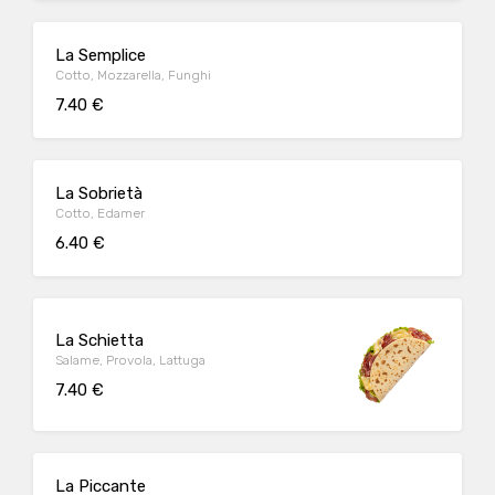
La Semplice
Cotto, Mozzarella, Funghi
7.40 €
La Sobrietà
Cotto, Edamer
6.40 €
La Schietta
Salame, Provola, Lattuga
7.40 €
La Piccante