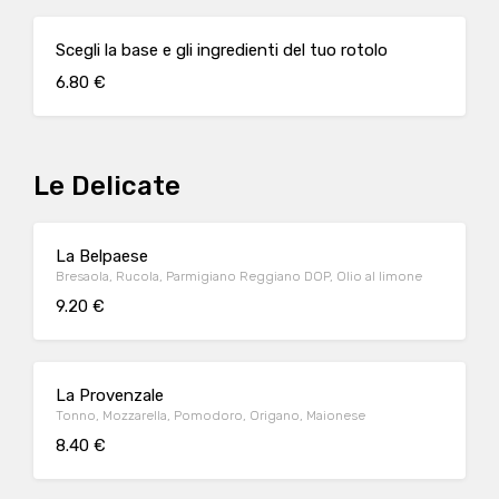
Scegli la base e gli ingredienti del tuo rotolo
6.80 €
Le Delicate
La Belpaese
Bresaola, Rucola, Parmigiano Reggiano DOP, Olio al limone
9.20 €
La Provenzale
Tonno, Mozzarella, Pomodoro, Origano, Maionese
8.40 €