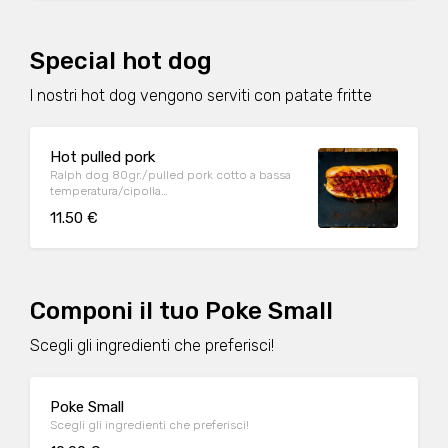
Special hot dog
I nostri hot dog vengono serviti con patate fritte
Hot pulled pork
Ralph dog 80gr./pulled pork cotto a bassa
temperatura/cipolla
agrodolce/cheddar/paprika affumicata/salsa
11.50 €
bbq
Componi il tuo Poke Small
Scegli gli ingredienti che preferisci!
Poke Small
Scegli gli ingredienti che preferisci!