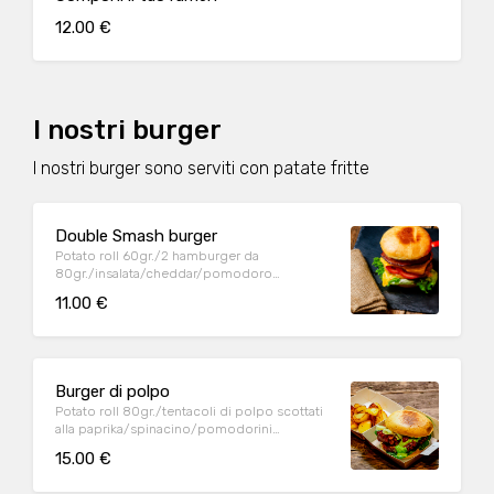
12.00 €
I nostri burger
I nostri burger sono serviti con patate fritte
Double Smash burger
Potato roll 60gr./2 hamburger da
80gr./insalata/cheddar/pomodoro
ramato/cetrioli/salsa burger
11.00 €
Burger di polpo
Potato roll 80gr./tentacoli di polpo scottati
alla paprika/spinacino/pomodorini
confit/scamorza/mayo al basilico
15.00 €