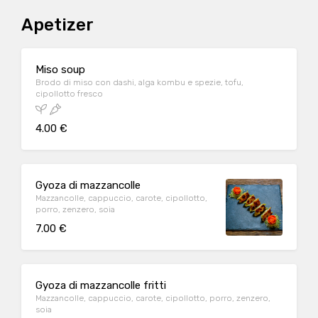
Apetizer
Miso soup
Brodo di miso con dashi, alga kombu e spezie, tofu,
cipollotto fresco
4.00 €
Gyoza di mazzancolle
Mazzancolle, cappuccio, carote, cipollotto,
porro, zenzero, soia
7.00 €
Gyoza di mazzancolle fritti
Mazzancolle, cappuccio, carote, cipollotto, porro, zenzero,
soia