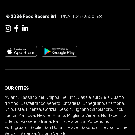
© 2026 Food Racers Srl
- P.IVA IT04743500268
OUR CITIES
Aviano
,
Bassano del Grappa
,
Belluno
,
Casale sul Sile e Quarto
d'Altino
,
Castelfranco Veneto
,
Cittadella
,
Conegliano
,
Cremona
,
Dolo
,
Este
,
Fidenza
,
Gorizia
,
Jesolo
,
Lignano Sabbiadoro
,
Lodi
,
Lucca
,
Mantova
,
Mestre
,
Mirano
,
Mogliano Veneto
,
Montebelluna
,
Oderzo
,
Paese e Istrana
,
Parma
,
Piacenza
,
Pordenone
,
Portogruaro
,
Sacile
,
San Donà di Piave
,
Sassuolo
,
Treviso
,
Udine
,
Vercelli
,
Vicenza
,
Vittorio Veneto