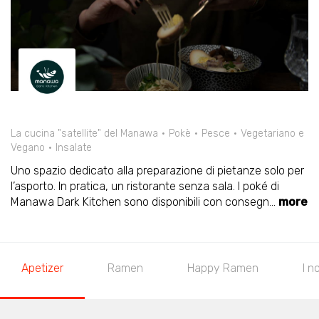
La cucina "satellite" del Manawa
Pokè
Pesce
Vegetariano e
Vegano
Insalate
Uno spazio dedicato alla preparazione di pietanze solo per
l’asporto. In pratica, un ristorante senza sala. I poké di
Manawa Dark Kitchen sono disponibili con consegn
...
more
Apetizer
Ramen
Happy Ramen
I n