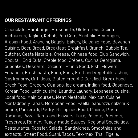
OUR RESTAURANT OFFERINGS
Cioccolato
,
Hamburger
,
Bruschette
,
Gluten free
,
Cucina
Vietnamita
,
Taglieri
,
Kebab
,
Pop Corn
,
Alcoholic Beverages
,
Arabian Food
,
Arancini
,
Bagels
,
Bakery
,
Balcanic Food
,
Bavarian
Cuisine
,
Beer
,
Bread
,
Breakfast
,
Breakfast
,
Brunch
,
Bubble Tea
,
Butcher
,
Ceste Natalizie
,
Cheese
,
Chinese food
,
Club Sandwich
,
Cocktail
,
Cold Cuts
,
Creole food
,
Crêpes
,
Cucina Georgiana
,
cupcakes
,
Desserts
,
Dolciumi
,
Ethnic Food
,
Fish
,
Flowers
,
Focaccia
,
Fresh pasta
,
Frico
,
Fries
,
Fruit and vegetables shop
,
Gastronomy
,
Gift ideas
,
Gluten Free AIC Certified
,
Greek Food
,
Greek Food
,
Grocery
,
Gua bao
,
Ice cream
,
Indian food
,
Japanese
,
Korean Food
,
Latin cuisine
,
Laundry
,
Laundry
,
Lebanese cuisine
,
Local food
,
Main courses
,
Meat
,
Meatballs
,
Mexican Cuisine
,
Montaditos y Tapas
,
Moroccan Food
,
Paella
,
panuozzi, calzoni &
pucce
,
Panzerotti
,
Pastry
,
Philippines Food
,
Piadine
,
Pinsa
Romana
,
Pizza
,
Plants and Flowers
,
Pokè
,
Polenta
,
Presents
,
Preserves
,
Ramen
,
Ready-made Sauces
,
Regional Specialties
,
Restaurants
,
Rooster
,
Salads
,
Sandwiches
,
Smoothies and
extracts
,
Street Food
,
Sushi
,
Tacos
,
Tex-mex
,
Thai
,
Tigelle
,