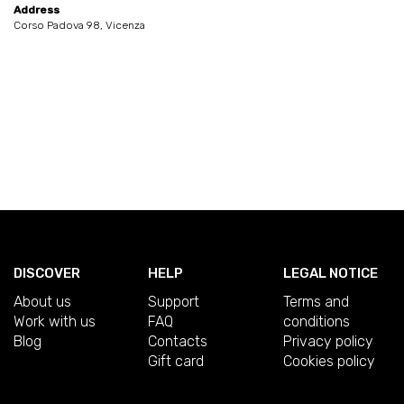
Address
Corso Padova 98, Vicenza
DISCOVER
HELP
LEGAL NOTICE
About us
Support
Terms and
Work with us
FAQ
conditions
Blog
Contacts
Privacy policy
Gift card
Cookies policy