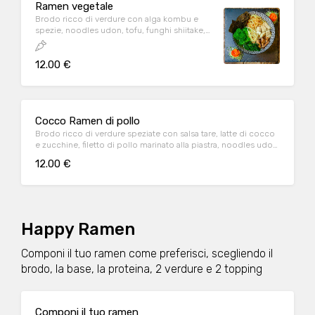
Ramen vegetale
Brodo ricco di verdure con alga kombu e
spezie, noodles udon, tofu, funghi shiitake,
germogli di soia saltati, broccoli, spinaci,
cipollotto fresco, alga nori tostata
12.00 €
Cocco Ramen di pollo
Brodo ricco di verdure speziate con salsa tare, latte di cocco
e zucchine, filetto di pollo marinato alla piastra, noodles udon,
spinaci, germogli di soia saltati, alga nori tostata
12.00 €
Happy Ramen
Componi il tuo ramen come preferisci, scegliendo il
brodo, la base, la proteina, 2 verdure e 2 topping
Componi il tuo ramen