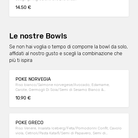
14.50 €
Le nostre Bowls
Se non hai voglia o tempo di comporre la bowl da solo,
affidati al nostro gusto e scegli la combinazione che
più ti ispira
POKE NORVEGIA
Riso bianco/Salmone norvegese/Avocado, Edamame,
Carote, Germogli Di Soia/Semi di Sesamo Bianco &
Nero/Scaglie di Mandorle, Platano fritto/Salsa Teriyaki
10.90 €
POKE GRECO
Riso Venere, Insalata Iceberg/Feta/Pomodorini Confit, Cavolo
viola, Cetrioli/Pasta Kataifi/Semi di Papavero, Semi di