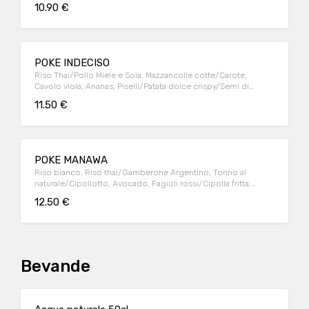
Zucca/Mayo alla barbabietola
10.90 €
POKE INDECISO
Riso Thai/Pollo Miele e Soia, Mazzancolle cotte/Carote,
Cavolo viola, Ananas, Piselli/Patata dolce crispy/Semi di
Girasole, Semi di Chia/Senape al miele
11.50 €
POKE MANAWA
Riso bianco, Riso thai/Gamberone Argentino, Tonno al
naturale/Cipollotto, Avocado, Fagioli rossi/Cipolla fritta,
Granella d'Arachidi/Semi di Zucca/Salsa Tzatziki, Spicy Mayo
12.50 €
Bevande